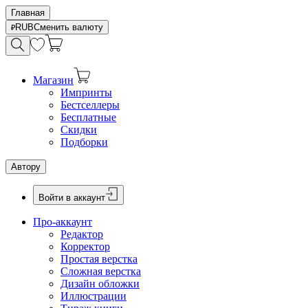
Главная
RUB
Сменить валюту
Магазин
Импринты
Бестселлеры
Бесплатные
Скидки
Подборки
Автору
Войти в аккаунт
Про-аккаунт
Редактор
Корректор
Простая верстка
Сложная верстка
Дизайн обложки
Иллюстрации