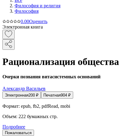
Все
Философия и религия
Философия
0.0
0
Оценить
Электронная книга
Рационализация общества
Очерки познания витасистемных оснований
Александр Васильев
Электронная
200
₽
Печатная
904
₽
Формат:
epub, fb2, pdfRead, mobi
Объем:
222
бумажных стр.
Подробнее
Пожаловаться