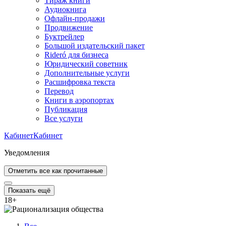
Тираж книги
Аудиокнига
Офлайн-продажи
Продвижение
Буктрейлер
Большой издательский пакет
Rideró для бизнеса
Юридический советник
Дополнительные услуги
Расшифровка текста
Перевод
Книги в аэропортах
Публикация
Все услуги
Кабинет
Кабинет
Уведомления
Отметить все как прочитанные
Показать ещё
18
+