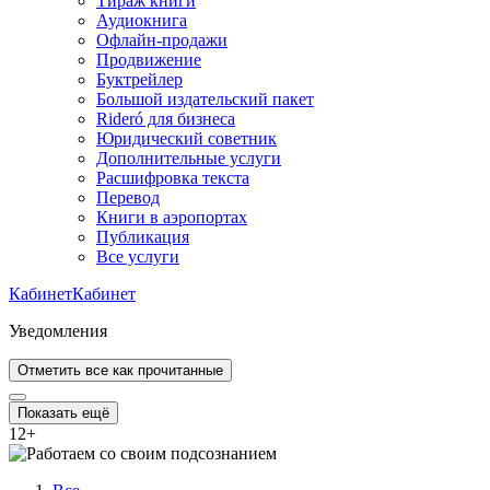
Тираж книги
Аудиокнига
Офлайн-продажи
Продвижение
Буктрейлер
Большой издательский пакет
Rideró для бизнеса
Юридический советник
Дополнительные услуги
Расшифровка текста
Перевод
Книги в аэропортах
Публикация
Все услуги
Кабинет
Кабинет
Уведомления
Отметить все как прочитанные
Показать ещё
12
+