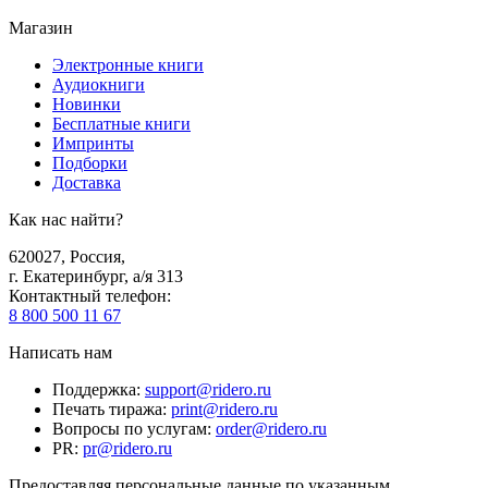
Магазин
Электронные книги
Аудиокниги
Новинки
Бесплатные книги
Импринты
Подборки
Доставка
Как нас найти?
620027
,
Россия
,
г. Екатеринбург, а/я 313
Контактный телефон
:
8 800 500 11 67
Написать нам
Поддержка
:
support@ridero.ru
Печать тиража
:
print@ridero.ru
Вопросы по услугам
:
order@ridero.ru
PR
:
pr@ridero.ru
Предоставляя персональные данные по указанным