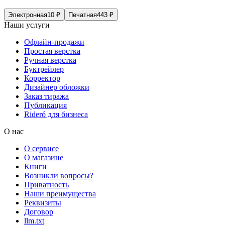
Электронная
10
₽
Печатная
443
₽
Наши услуги
Офлайн-продажи
Простая верстка
Ручная верстка
Буктрейлер
Корректор
Дизайнер обложки
Заказ тиража
Публикация
Rideró для бизнеса
О нас
О сервисе
О магазине
Книги
Возникли вопросы?
Приватность
Наши преимущества
Реквизиты
Договор
llm.txt