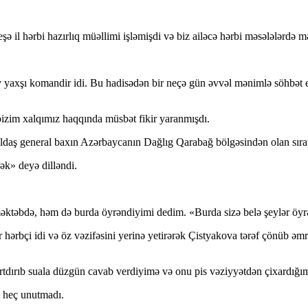
şə il hərbi hazırlıq müəllimi işləmişdi və biz ailəcə hərbi məsələlərdə m
 yaxşı komandir idi. Bu hadisədən bir neçə gün əvvəl mənimlə söhbət 
zim xalqımız haqqında müsbət fikir yaranmışdı.
ldaş general baxın Azərbaycanın Dağlıg Qarabağ bölgəsindən olan sırav
ək» deyə dilləndi.
təbdə, həm də burda öyrəndiyimi dedim. «Burda sizə belə şeylər öyrəd
ərbçi idi və öz vəzifəsini yerinə yetirərək Çistyakova tərəf çönüb əm
rtdırıb suala düzgün cavab verdiyimə və onu pis vəziyyətdən çixardığı
 heç unutmadı.