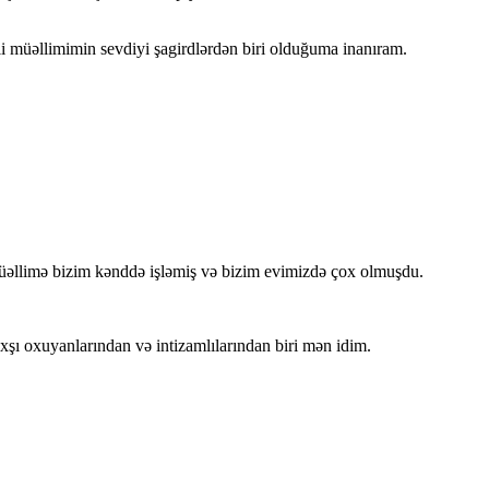
 müəllimimin sevdiyi şagirdlərdən biri olduğuma inanıram.
 müəllimə bizim kənddə işləmiş və bizim evimizdə çox olmuşdu.
şı oxuyanlarından və intizamlılarından biri mən idim.