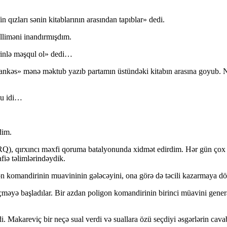
n qızları sənin kitablarının arasından tapıblar» dedi.
liməni inandırmışdım.
rinlə məşqul ol» dedi…
ilankəs» mənə məktub yazıb partamın üstündəki kitabın arasına goyub. Ne
bu idi…
dim.
ƏRQ), qırxıncı məxfi qoruma batalyonunda xidmət edirdim. Hər gün çox y
afiə təlimlərindəydik.
on komandirinin muavininin gələcəyini, ona görə də təcili kazarmaya dö
 keçməyə başladılar. Bir azdan poligon komandirinin birinci müavini ge
. Makareviç bir neçə sual verdi və suallara özü seçdiyi əsgərlərin cavab