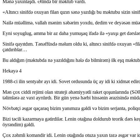
Mənə yaxınlaşdı. Əlində bir məktub vardı.
«Altıncı sinifdə oxuyan filan qızın sənə yazdığı bu məktubu sizin sinifi
Nailə müəllimə, vallah mənim xəbərim yoxdu, dedim ve deyəsən müəl
Eyni soyuglug, amma bir az daha yumuşaq ifadə ilə «yaxşı get dərslə
Sinifə qayıtdım. Tənəffüsdə məlum oldu ki, altıncı sinifdə oxuyan «f
çatdırıblar…
Bu aldığım (məktubda nə yazıldığını hələ də bilmirəm) ilk eşq məktu
Hekayə 4
1988-ci ilin sentyabr ayı idi. Sovet ordusunda üç ay idi ki xidmət edir
Mən çox ciddi rejimi olan strateji əhəmiyyətli raket qoşunlarında (S
təlimlərə az vaxt ayrılırdı. Bir gün yenə hərbi hissənin ərazisində müd
Növbətçi əsgər qaçaraq bizim yanımıza gəldi və bizim serjanta, poliq
Bizi təcili kazarmaya gətirdilər. Lenin otağına doldurub teorik dərs
öyrəndim) gəldi.
Çox zəhmli komandir idi. Lenin otağında otuza yaxın təzə əsgər var idi