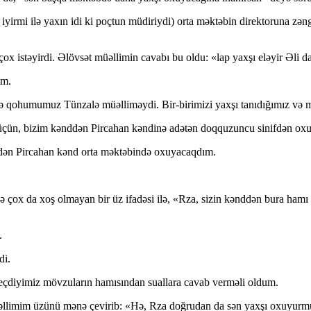
yirmi ilə yaxın idi ki poçtun müdiriydi) orta məktəbin direktoruna 
ox istəyirdi. Əlövsət müəllimin cavabı bu oldu: «lap yaxşı eləyir Əli da
im.
və qohumumuz Tünzalə müəlliməydi. Bir-birimizi yaxşı tanıdığımız və 
 üçün, bizim kənddən Pircahan kəndinə adətən doqquzuncu sinifdən oxu
nifdən Pircahan kənd orta məktəbində oxuyacaqdım.
 çox da xoş olmayan bir üz ifadəsi ilə, «Rza, sizin kənddən bura hamı
.
di.
eçdiyimiz mövzuların hamısından suallara cavab verməli oldum.
əllimim üzünü mənə çevirib: «Hə, Rza doğrudan da sən yaxşı oxuyurmuş