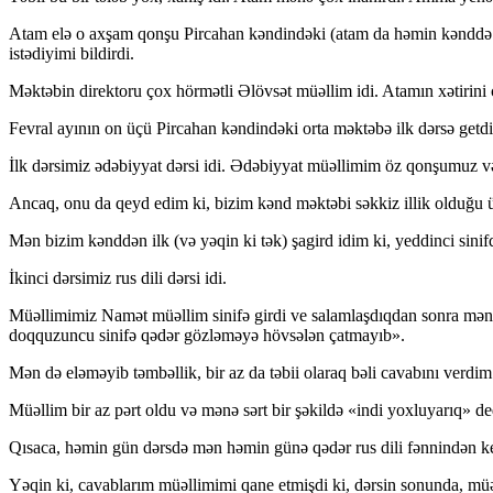
Atam elə o axşam qonşu Pircahan kəndindəki (atam da həmin kənddə i
istədiyimi bildirdi.
Məktəbin direktoru çox hörmətli Əlövsət müəllim idi. Atamın xətirini ç
Fevral ayının on üçü Pircahan kəndindəki orta məktəbə ilk dərsə getd
İlk dərsimiz ədəbiyyat dərsi idi. Ədəbiyyat müəllimim öz qonşumuz 
Ancaq, onu da qeyd edim ki, bizim kənd məktəbi səkkiz illik olduğu
Mən bizim kənddən ilk (və yəqin ki tək) şagird idim ki, yeddinci si
İkinci dərsimiz rus dili dərsi idi.
Müəllimimiz Namət müəllim sinifə girdi ve salamlaşdıqdan sonra mənə
doqquzuncu sinifə qədər gözləməyə hövsələn çatmayıb».
Mən də eləməyib təmbəllik, bir az da təbii olaraq bəli cavabını verdim
Müəllim bir az pərt oldu və mənə sərt bir şəkildə «indi yoxluyarıq» de
Qısaca, həmin gün dərsdə mən həmin günə qədər rus dili fənnindən k
Yəqin ki, cavablarım müəllimimi qane etmişdi ki, dərsin sonunda, mü