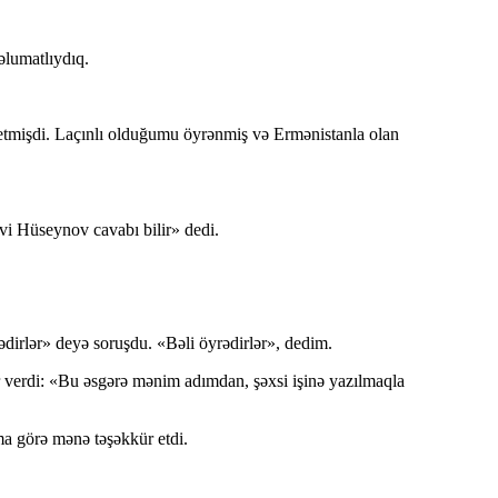
əlumatlıydıq.
etmişdi. Laçınlı olduğumu öyrənmiş və Ermənistanla olan
i Hüseynov cavabı bilir» dedi.
irlər» deyə soruşdu. «Bəli öyrədirlər», dedim.
r verdi: «Bu əsgərə mənim adımdan, şəxsi işinə yazılmaqla
ma görə mənə təşəkkür etdi.