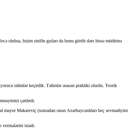
cə olubsa, bizim sinifin gızları da bunu görüb dərs hissə müdirinə
orucu təlimlər keçirdik. Təlimlər əsasən praktiki olurdu. Teorik
nməyimizi çatdırdı.
neral mayor Makareviç (sonradan onun Azərbaycanlıları heç sevmədiyini
 vermələrini istədi.