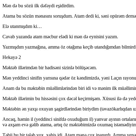
Mən də bu sözü ilk dəfəydi eşidirdim.
Atama bu sözün mənasını soruşdum. Atam dedi ki, səni opürəm demə
Elə utanmışdım ki…
Cavab yazanda atam məcbur elədi ki mən də eynisini yazım.
Yazmışdım yazmağına, amma öz otağıma keçib utandığımdan bilmir
Hekayə 2
Məktəb illərimdən bir hadisəni sizinlə bölüşəcəm.
Mən yeddinci sinifin yarısına qədər öz kəndimizdə, yəni Laçın ray
Anam da bu məktəbin müəllimlərindən biri idi və mənim ilk müəllim
Məktəb illərimin bu hissəsini çox dəcəl keçirmişəm. Xüsusi ilə də yed
Məktəbin ən yaxşı oxuyan şagirdlərindən biriydim (təvazökarlıqdan uz
Ancaq, həmin il (yeddinci sinifdə oxuduğum il) yanvar ayının ortala
və axşam evə gəlib atama, artıq öz məktəbimizdə oxumaq istəmədiyimi
Təbii bu bir tələb yox, xahiş idi. Atam mənə çox inanırdı. Amma ye