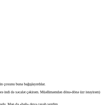
in çoxunu buna bağışlayırdılar.
örə indi də xəcalət çəkirəm. Müəlliməmdən dönə-dönə üzr istəyirəm)
ruşdu. Mən də «bəli» deyə cavab verdim.