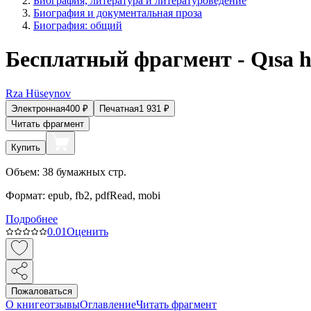
Биография, литература и литературоведение
Биография и документальная проза
Биография: общий
Бесплатный фрагмент - Qısa h
Rza Hüseynov
Электронная
400
₽
Печатная
1 931
₽
Читать фрагмент
Купить
Объем:
38
бумажных стр.
Формат:
epub, fb2, pdfRead, mobi
Подробнее
0.0
1
Оценить
Пожаловаться
О книге
отзывы
Оглавление
Читать фрагмент