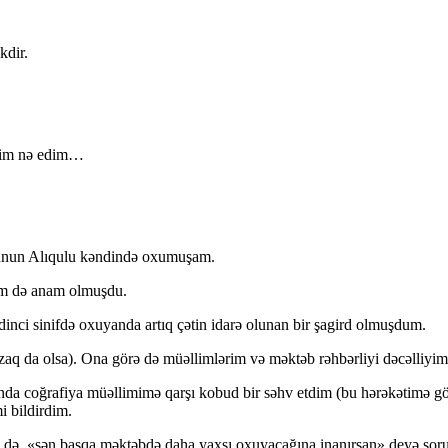
kdir.
dim nə edim…
onunun Alıqulu kəndində oxumuşam.
im də anam olmuşdu.
dinci sinifdə oxuyanda artıq çətin idarə olunan bir şagird olmuşdum.
aq da olsa). Ona görə də müəllimlərim və məktəb rəhbərliyi dəcəlliyim
rında coğrafiya müəllimimə qarşı kobud bir səhv etdim (bu hərəkətimə g
 bildirdim.
nə də, «sən başqa məktəbdə daha yaxşı oxuyacağına inanırsan» deyə so