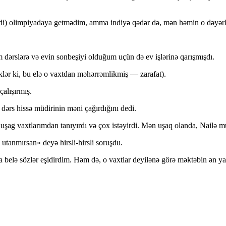
di) olimpiyadaya getmədim, amma indiyə qədər də, mən həmin o dəyərli
 dərslərə və evin sonbeşiyi olduğum uçün də ev işlərinə qarışmışdı.
klər ki, bu elə o vaxtdan məhərrəmlikmiş — zarafat).
alışırmış.
 dərs hissə müdirinin məni çağırdığını dedi.
 uşag vaxtlarımdan tanıyırdı və çox istəyirdi. Mən uşaq olanda, Nailə
tanmırsan» deyə hirsli-hirsli soruşdu.
elə sözlər eşidirdim. Həm də, o vaxtlar deyilənə görə məktəbin ən yax