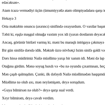
edəcəksən».
Atam icazə vermədiyi üçün (ümumiyyətlə atam olimpiyadalara qarşı i
Hekayə 3
Orta məktəbin onuncu (axırıncı) sinifində oxuyurdum. O vaxtlar başım
Təbii ki, eşqlə məşgul olmağa vaxtım yox idi (yaxın dostlarım deyəcə
Ancaq, görünür biriləri varmış ki, məni bu maraqlı intri
gay
a çəkməyə ç
Bir gün sinifdə dərsdə idik. Məktəb üzrə növbətçi bzim sinifə gəldi və
Dərs hissə müdirimiz Nailə müəllimə yaxşı bir xanım idi. Məni də lap
Otağına girdim. Mənə soyug baxdı və «bu nə oyundu çıxarmısan, heç u
Mən çaşıb qalmışdım. Çunki, ilk dəfəydi Nailə müəllimədən haqqımda b
Müəllimə nə olub axı, mən neyləmişəm, deyə soruşdum.
«Guya bilmirsən nə olub?» deyə qarşı sual verdi.
Xeyr bilmirəm, deyə cavab verdim.