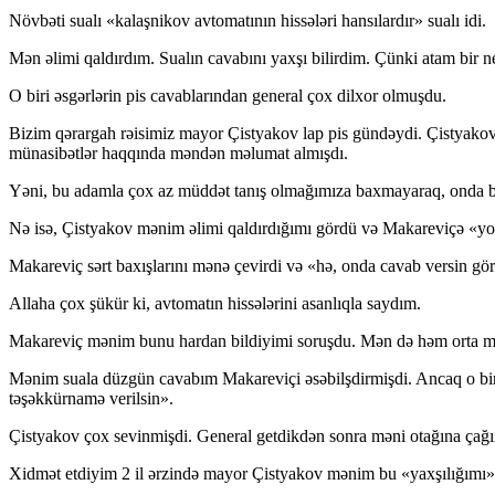
Növbəti sualı «kalaşnikov avtomatının hissələri hansılardır» sualı idi.
Mən əlimi qaldırdım. Sualın cavabını yaxşı bilirdim. Çünki atam bir ne
O biri əsgərlərin pis cavablarından general çox dilxor olmuşdu.
Bizim qərargah rəisimiz mayor Çistyakov lap pis gündəydi. Çistyakov
münasibətlər haqqında məndən məlumat almışdı.
Yəni, bu adamla çox az müddət tanış olmağımıza baxmayaraq, onda bi
Nə isə, Çistyakov mənim əlimi qaldırdığımı gördü və Makareviçə «yo
Makareviç sərt baxışlarını mənə çevirdi və «hə, onda cavab versin gör
Allaha çox şükür ki, avtomatın hissələrini asanlıqla saydım.
Makareviç mənim bunu hardan bildiyimi soruşdu. Mən də həm orta mək
Mənim suala düzgün cavabım Makareviçi əsəbilşdirmişdi. Ancaq o bir h
təşəkkürnamə verilsin».
Çistyakov çox sevinmişdi. General getdikdən sonra məni otağına çağı
Xidmət etdiyim 2 il ərzində mayor Çistyakov mənim bu «yaxşılığımı»