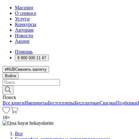
Магазин
О сервисе
Услуги
Конкурсы
Авторам
Новости
Акции
Помощь
8 800 500 11 67
RUB
Сменить валюту
Войти
Поиск
Все книги
Импринты
Бестселлеры
Бесплатные
Скидки
Подборки
18
+
Все