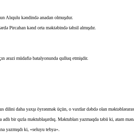
nun Alıqulu kəndində anadan olmuşdur.
lərdə Pircahan kənd orta məktəbində təhsil almışdır.
çın ərazi müdafiə batalyonunda qulluq etmişdir.
us dilini daha yaxşı öyrənmək üçün, o vaxtlar dəbdə olan məktəblərara
 adlı bir qızla məktublaşırdıq. Məktubları yazmaqda təbii ki, atam mən
na yazmışdı ki, «seluyu tebya».