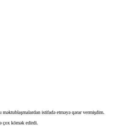
sı məktublaşmalardan istifadə etməyə qərar vermişdim.
ə çox kömək edirdi.