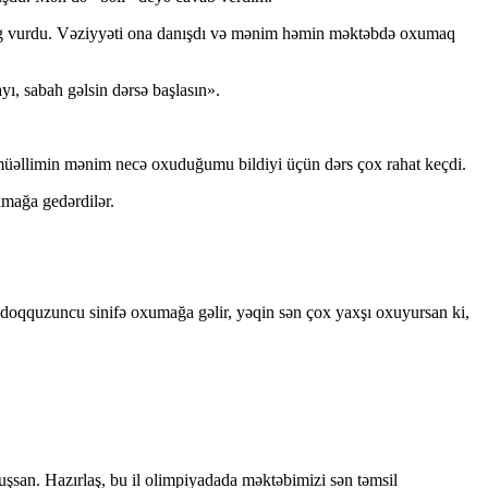
zəng vurdu. Vəziyyəti ona danışdı və mənim həmin məktəbdə oxumaq
yı, sabah gəlsin dərsə başlasın».
müəllimin mənim necə oxuduğumu bildiyi üçün dərs çox rahat keçdi.
mağa gedərdilər.
 doqquzuncu sinifə oxumağa gəlir, yəqin sən çox yaxşı oxuyursan ki,
san. Hazırlaş, bu il olimpiyadada məktəbimizi sən təmsil