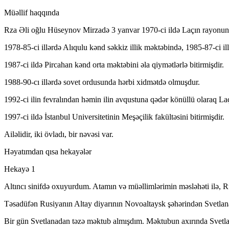
Müəllif haqqında
Rza Əli oğlu Hüseynov Mirzadə 3 yanvar 1970-ci ildə Laçın rayonu
1978-85-ci illərdə Alıqulu kənd səkkiz illik məktəbində, 1985-87-ci il
1987-ci ildə Pircahan kənd orta məktəbini əla qiymətlərlə bitirmişdir.
1988-90-cı illərdə sovet ordusunda hərbi xidmətdə olmuşdur.
1992-ci ilin fevralından həmin ilin avqustuna qədər könüllü olaraq La
1997-ci ildə İstanbul Universitetinin Meşəçilik fakültəsini bitirmişdir.
Ailəlidir, iki övladı, bir nəvəsi var.
Həyatımdan qısa hekayələr
Hekayə 1
Altıncı sinifdə oxuyurdum. Atamın və müəllimlərimin məsləhəti ilə, R
Təsadüfən Rusiyanın Altay diyarının Novoaltaysk şəhərindən Svetlana
Bir gün Svetlanadan təzə məktub almışdım. Məktubun axırında Svetla