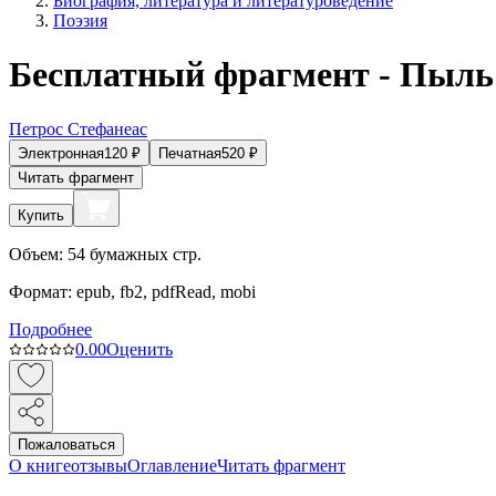
Биография, литература и литературоведение
Поэзия
Бесплатный фрагмент - Пыль
Петрос Стефанеас
Электронная
120
₽
Печатная
520
₽
Читать фрагмент
Купить
Объем:
54
бумажных стр.
Формат:
epub, fb2, pdfRead, mobi
Подробнее
0.0
0
Оценить
Пожаловаться
О книге
отзывы
Оглавление
Читать фрагмент