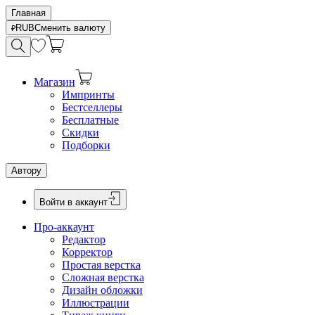
Главная
RUB
Сменить валюту
Магазин
Импринты
Бестселлеры
Бесплатные
Скидки
Подборки
Автору
Войти в аккаунт
Про-аккаунт
Редактор
Корректор
Простая верстка
Сложная верстка
Дизайн обложки
Иллюстрации