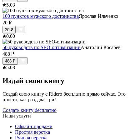
5.0
3
100 пунктов мужского достоинства
Ярослав Ильченко
20
₽
20
₽
0.0
0
50 руководств по SEO-оптимизации
Анатолий Косарев
488
₽
488
₽
5.0
3
Издай свою книгу
Создай свою книгу с Rideró бесплатно прямо сейчас. Это
просто, как раз, два, три!
Создать книгу бесплатно
Наши услуги
Офлайн-продажи
Простая верстка
Ручная верстка