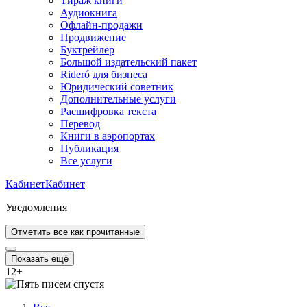
Тираж книги
Аудиокнига
Офлайн-продажи
Продвижение
Буктрейлер
Большой издательский пакет
Rideró для бизнеса
Юридический советник
Дополнительные услуги
Расшифровка текста
Перевод
Книги в аэропортах
Публикация
Все услуги
Кабинет
Кабинет
Уведомления
Отметить все как прочитанные
Показать ещё
12
+