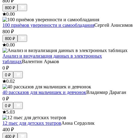
800
₽
800
₽
0.0
0
100 приёмов уверенности и самообладания
Сергей Анисимов
800
₽
800
₽
0.0
0
Анализ и визуализация данных в электронных
таблицах
Валентин Арьков
0
₽
0
₽
0.0
2
40 рассказов для мальчишек и девчонок
Владимир Дараган
0
₽
0
₽
5.0
3
12 пьес для детских театров
Анна Сердолик
400
₽
400
₽