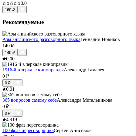
0.0
160
₽
Рекомендуемые
Азы английского разговорного языка
Геннадий Новиков
140
₽
140
₽
0.0
0
1916-й в зеркале киноправды
Александр Гамалея
0
₽
0
₽
0.0
1
365 вопросов самому себе
Александра Метальникова
0
₽
0
₽
4.9
19
100 фраз переговорщика
Сергей Анисимов