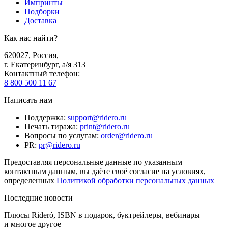
Импринты
Подборки
Доставка
Как нас найти?
620027
,
Россия
,
г. Екатеринбург, а/я 313
Контактный телефон
:
8 800 500 11 67
Написать нам
Поддержка
:
support@ridero.ru
Печать тиража
:
print@ridero.ru
Вопросы по услугам
:
order@ridero.ru
PR
:
pr@ridero.ru
Предоставляя персональные данные по указанным
контактным данным, вы даёте своё согласие на условиях,
определенных
Политикой обработки персональных данных
Последние новости
Плюсы Rideró, ISBN в подарок, буктрейлеры, вебинары
и многое другое