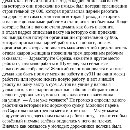
думать как быть и звонить в отдел кадров описывая вахту
на которую они приехали но имидж был потерян организации
строительной су 000, которая пригласила парней работать
на дороге, но сама организация которая Приходит вторник
и вагон с дорожными рабочими становится необычным. Люди
которые были в вагоне стали думать как быть и звонить
в отдел кадров описывая вахту на которую они приехали
но имидж был потерян организации строительной су 906,
которая пригласила парней работать на дороге, но сама
организация которая оставалась малоизвестной представитель
отдела кадров женщина позвонила трём дорожным рабочим
и сказала: — Здравствуйте Серёжа, езжайте в другое место
работать, там мало работы в Шумерле, вы сейчас все
в вагончике собрались? Женский голос волновался и я тоже
думал как быть примут меня на работу в су911 на один месяц
работать или нужно искать новую работу, и вот я нашёл
работу на одну вахту в су911.Стоя на улице у вагона я
услышал как все парни дорожные рабочие собирают свои
вещи из дорожных сумок и направляются из вагончика
на улицу, — А вы уже уезжаете? Не громко я спросил одного
работника который нёс дорожную сумку. Молодой парень
из Саратова посмотрел на меня и ответил: — Мы уезжаем
в другое место, здесь нам сказали работы нету,…голос его был
серьёзный и сумка зелёная виднелась у него на плечах.
Вначале как оказалось у молодых дорожников должна была