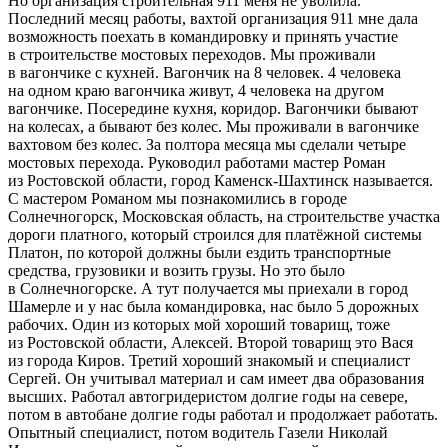
Но организация строительная 911 меня не уволила.
Последний месяц работы, вахтой организация 911 мне дала
возможность поехать в командировку и принять участие
в строительстве мостовых переходов. Мы проживали
в вагончике с кухней. Вагончик на 8 человек. 4 человека
на одном краю вагончика живут, 4 человека на другом
вагончике. Посередине кухня, коридор. Вагончики бывают
на колесах, а бывают без колес. Мы проживали в вагончике
вахтовом без колес. За полтора месяца мы сделали четыре
мостовых перехода. Руководил работами мастер Роман
из Ростовской области, город Каменск-Шахтинск называется.
С мастером Романом мы познакомились в городе
Солнечногорск, Московская область, на строительстве участка
дороги платного, который строился для платёжной системы
Платон, по которой должны были ездить транспортные
средства, грузовики и возить грузы. Но это было
в Солнечногорске. А тут получается мы приехали в город
Шамерле и у нас была командировка, нас было 5 дорожных
рабочих. Один из которых мой хороший товарищ, тоже
из Ростовской области, Алексей. Второй товарищ это Вася
из города Киров. Третий хороший знакомый и специалист
Сергей. Он учитывал материал и сам имеет два образования
высших. Работал автогридеристом долгие годы на севере,
потом в автобане долгие годы работал и продолжает работать.
Опытный специалист, потом водитель Газели Николай