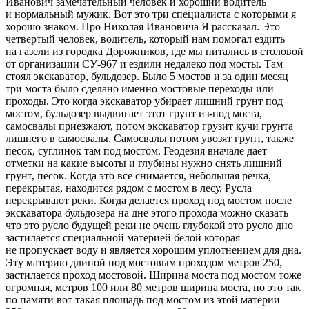
Иванович замечательный человек и хороший водитель
и нормальный мужик. Вот это три специалиста с которыми я
хорошо знаком. Про Николая Ивановича Я рассказал. Это
четвертый человек, водитель, который нам помогал ездить
на газели из городка Дорожников, где мы питались в столовой
от организации СУ-967 и ездили недалеко под мосты. Там
стоял экскаватор, бульдозер. Было 5 мостов и за один месяц
три моста было сделано именно мостовые переходы или
проходы. Это когда экскаватор убирает лишний грунт под
мостом, бульдозер выдвигает этот грунт из-под моста,
самосвалы приезжают, потом экскаватор грузит кучи грунта
лишнего в самосвалы. Самосвалы потом увозят грунт, также
песок, суглинок там под мостом. Геодезия вначале дает
отметки на какие высоты и глубины нужно снять лишний
грунт, песок. Когда это все снимается, небольшая речка,
перекрытая, находится рядом с мостом в лесу. Русла
перекрывают реки. Когда делается проход под мостом после
экскаватора бульдозера на дне этого прохода можно сказать
что это русло будущей реки не очень глубокой это русло дно
застилается специальной материей белой которая
не пропускает воду и является хорошим уплотнением для дна.
Эту материю длиной под мостовым проходом метров 250,
застилается проход мостовой. Ширина моста под мостом тоже
огромная, метров 100 или 80 метров ширина моста, но это так
по памяти вот такая площадь под мостом из этой материи