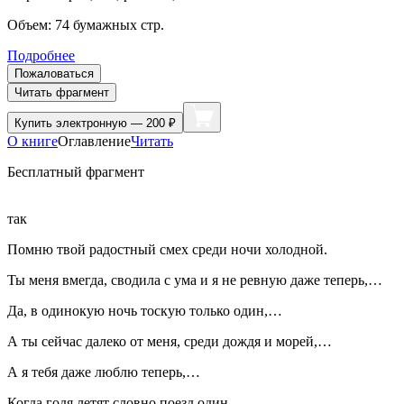
Объем:
74
бумажных стр.
Подробнее
Пожаловаться
Читать фрагмент
Купить
электронную — 200 ₽
О книге
Оглавление
Читать
Бесплатный фрагмент
так
Помню твой радостный смех среди ночи холодной.
Ты меня вмегда, сводила с ума и я не ревную даже теперь,…
Да, в одинокую ночь тоскую только один,…
А ты сейчас далеко от меня, среди дождя и морей,…
А я тебя даже люблю теперь,…
Когда годя летят словно поезд один,…