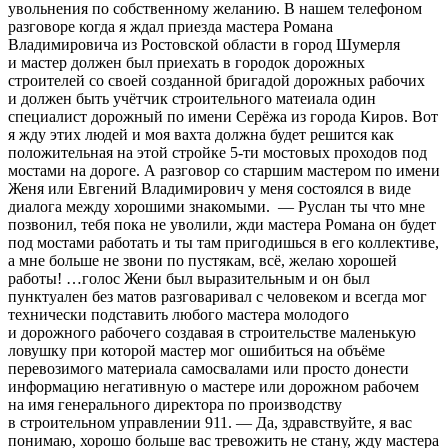
увольнения по собственному желанию. В нашем телефоном
разговоре когда я ждал приезда мастера Романа
Владимировича из Ростовской области в город Шумерля
и мастер должен был приехать в городок дорожных
строителей со своей созданной бригадой дорожных рабочих
и должен быть учётчик строительного матеиала один
специалист дорожный по имени Серёжа из города Киров. Вот
я жду этих людей и моя вахта должна будет решится как
положительная на этой стройке 5-ти мостовых проходов под
мостами на дороге. А разговор со старшим мастером по имени
Женя или Евгений Владимирович у меня состоялся в виде
диалога между хорошими знакомыми. — Руслан ты что мне
позвонил, тебя пока не уволили, жди мастера Романа он будет
под мостами работать и ты там пригодишься в его коллективе,
а мне больше не звони по пустякам, всё, желаю хорошей
работы! …голос Жени был выразительным и он был
пунктуален без матов разговаривал с человеком и всегда мог
технически подставить любого мастера молодого
и дорожного рабочего создавая в строительстве маленькую
ловушку при которой мастер мог ошибиться на объёме
перевозимого материала самосвалами или просто донести
информацию негативную о мастере или дорожном рабочем
на имя генерального директора по производству
в строительном управлении 911. — Да, здравствуйте, я вас
понимаю, хорошо больше вас тревожить не стану, жду мастера