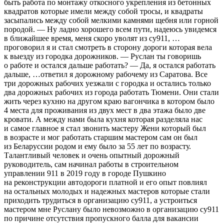
быть работа по монтажу откосного укрепления из бетонных
квадратов которые имели между собой тросы, и квадраты
засыпались между собой мелкими камнями щебня или горной
породой. — Ну ладно хорошего всем пути, надеюсь увидемся
в ближайшее время, меня скоро уволят из су911, …
проговорил я и стал смотреть в сторону дороги которая вела
к выезду из городка дорожников. — Руслан ты говоришь
о работе и остался дальше работать? — Да, я остался работать
дальше, …ответил я дорожному рабочему из Саратова. Все
три дорожных рабочих уезжали с городка и остались только
два дорожных рабочих из города работать Тюмени. Они стали
жить через кухню на другом краю вагончика в котором было
4 места для проживания из двух мест в два этажа было две
кровати. А между нами была кухня которая разделяла нас
и самое главное я стал звонить мастеру Жени который был
в возрасте и мог работать старшим мастером сам он был
из Беларуссии родом и ему было за 55 лет по возрасту.
Талантливый человек и очень опытный дорожный
руководитель, сам начинал работы в строительном
управлении 911 в 2019 году в городе Пушкино
на реконструкции автодороги платной и его опыт повлиял
на остальных молодых и надежных мастеров которые стали
приходить трудиться в организацию су911, а устроиться
мастером мне Руслану было невозможно в организацию су911
по причине отсутствия пропускного балла для вакансии