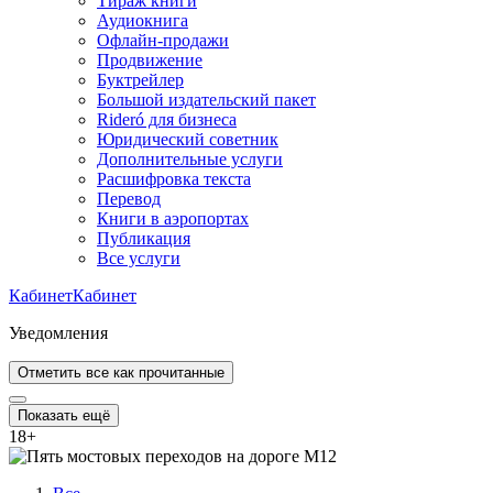
Тираж книги
Аудиокнига
Офлайн-продажи
Продвижение
Буктрейлер
Большой издательский пакет
Rideró для бизнеса
Юридический советник
Дополнительные услуги
Расшифровка текста
Перевод
Книги в аэропортах
Публикация
Все услуги
Кабинет
Кабинет
Уведомления
Отметить все как прочитанные
Показать ещё
18
+