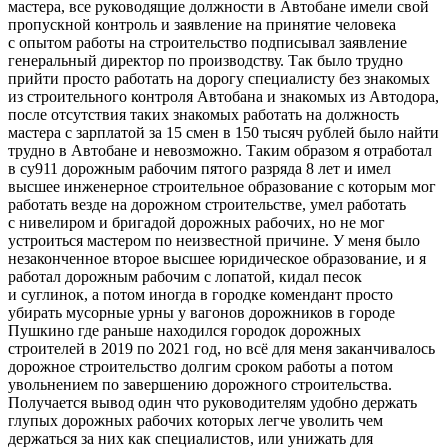
мастера, все руководящие должности в Автобане имели свой
пропускной контроль и заявление на принятие человека
с опытом работы на строительство подписывал заявление
генеральный директор по производству. Так было трудно
прийти просто работать на дорогу специалисту без знакомых
из строительного контроля Автобана и знакомых из Автодора,
после отсутствия таких знакомых работать на должность
мастера с зарплатой за 15 смен в 150 тысяч рублей было найти
трудно в Автобане и невозможно. Таким образом я отработал
в су911 дорожным рабочим пятого разряда 8 лет и имел
высшее инженерное строительное образование с которым мог
работать везде на дорожном строительстве, умел работать
с нивелиром и бригадой дорожных рабочих, но не мог
устроиться мастером по неизвестной причине. У меня было
незаконченное второе высшее юридическое образование, и я
работал дорожным рабочим с лопатой, кидал песок
и суглинок, а потом иногда в городке комендант просто
убирать мусорные урны у вагонов дорожников в городе
Пушкино где раньше находился городок дорожных
строителей в 2019 по 2021 год, но всё для меня заканчивалось
дорожное строительство долгим сроком работы а потом
увольнением по завершению дорожного строительства.
Получается вывод один что руководителям удобно держать
глупых дорожных рабочих которых легче уволить чем
держаться за них как специалистов, или унижать для