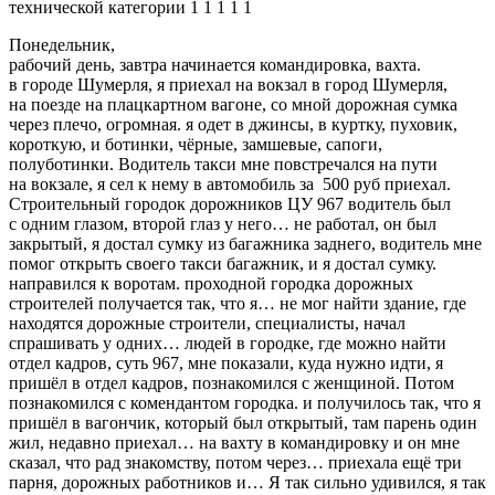
технической категории 1 1 1 1 1
Понедельник,
рабочий день, завтра начинается командировка, вахта. в городе Шумерля, я приехал на вокзал в город Шумерля, на поезде на плацкартном вагоне, со мной дорожная сумка через плечо, огромная. я одет в джинсы, в куртку, пуховик, короткую, и ботинки, чёрные, замшевые, сапоги, полуботинки. Водитель такси мне повстречался на пути на вокзале, я сел к нему в автомобиль за 500 руб приехал. Строительный городок дорожников ЦУ 967 водитель был с одним глазом, второй глаз у него… не работал, он был закрытый, я достал сумку из багажника заднего, водитель мне помог открыть своего такси багажник, и я достал сумку. направился к воротам. проходной городка дорожных строителей получается так, что я… не мог найти здание, где находятся дорожные строители, специалисты, начал спрашивать у одних… людей в городке, где можно найти отдел кадров, суть 967, мне показали, куда нужно идти, я пришёл в отдел кадров, познакомился с женщиной. Потом познакомился с комендантом городка. и получилось так, что я пришёл в вагончик, который был открытый, там парень один жил, недавно приехал… на вахту в командировку и он мне сказал, что рад знакомству, потом через… приехала ещё три парня, дорожных работников и… Я так сильно удивился, я так сильно удивился, что есть возможность. далеко от дома, сам я из Воронежа приехал на Урал, я ехал 20 часов в поезде. Шумерля — это почти тоже рядом с Уралом, это чувашия, чувашская республика, но я всегда боюсь ездить на дальние расстояния работать. вечно со мной что-то происходит или на меня кто-то хочет наехать или случайно ударить ковшом по голове, если это экскаватор, а мне 46 лет, есть образование дорожное, диплом строительной академии. И я стараюсь работать дорожным рабочим, меньше ответственности, часто не думаю о коллективе, о видах работ, какие нужно выполнять. но на вахте в командировке мне приходится болеть два раза за один месяц, у меня часто болит спина, это почки, когда я простуживаю ноги, когда они у меня замерзают, то у меня появляется болезнь простатит, после которого нельзя сходить в туалет. И вот такие две болезни, хронические, меня угнетают на дороге, на строительстве дорог, и самое главное, что мои близкие не стараются относиться серьёзно к моим трудностям. словно, я иностранец, меня никто не понимает, вот… Я познакомился с комендантом, ещё три парня приехали в вагончик, получается, что все они были с плохой биографией историей своей жизни. некоторые были с уголовными статьями, и я даже не мог представить, что мне доведётся работать в организации. И тут я позвонил мастеру на улице, выйдя из вагончика, Роману, который работает в Су-911. я просто был уже уволен по завершению трудового договора из судь 911 и мне мастер Роман сказал, что я могу ещё один месяц в ахты работать в организации судь 911 и мне не нужно искать работу новую, чтобы устроиться. в другую организацию строительную, и я просто удивился так сильно и был так рад, что меня не уволили, дали возможность работать месяц, вот я узнаю, что мастер Роман… По фамилии Козьмин, которому тоже по возрасту больше 40 лет, он дорожный специалист, заканчивал тоже. Строительный институт в Воронеже, архитектурно-строительный институт, сам он из Ростовской области, вот он, с которым мы давно стали работать, должен приехать в город Шумерля. с двумя дорожниками, с водителем газели, с Серёгой, водителем автогрейдера, который будет заниматься учётом материала, которые должны будут… самосвалы в большие кучи рядом с мостами для строительства мостовых проходов, в этот момент я общаюсь днём с мастером Романом… мобильному телефону о своей работе и он полностью влияет на моё трудоустройство на Вахте в городе Шумерля, мне переводят деньги на еду. на банковскую карточку, я могу ходить в магазин, когда у меня есть. деньги личные, а так я должен ходить в столовую и там питаться, обед, завтрак, ужин, и мне присылают деньги на питание, моя задача была… заключалось в том, чтобы разматывать белую материю по ровному дну грунта из песка с углинка под мостом с двумя дорожными работниками и прибивать материю. скобами, также лопатами убирать лишний грунт, песок после экскаватора вдоль бетонных опор и бетонных откосов под мостами всеми их было пять мостов. В основном такие вот физические работы должны были проводиться дорожными рабочими у строительства мостовых проходов. Я был очень рад, что вся команда наша изсу-911 будет через пару часов в городке, и я также продолжу работать вахтой в организации Су-911, в которой я отработал очень долгое время с 2015 года по 2000. В понедельник я говорил с мастером Романом Казьминым, что буду работать еще одну вахту в командировке с су911, но я был вечером уже в вагончике и пока дорожных рабочих двух не было в городке из дома они должны были приехать на вахту, а водитель Газели и автогрейдериста Сергея я не видел, как мастер Роман сказал по телефону они должны будут проживать вместе в вагоне со мной, сказал чтобы они приехали в городок дорожников и в том вагончике мы все встретились, где жили молодые парни от 35 до 40 лет они освободят вагон и кровати свои для рабочих су911, говорил мастер Роман. И вот дорожные рабочие приехали работать в командировку в организации су967 один был из Тюмени другой из Нижнего Новгорода, один из Саратова, дорожный работник с образованием юриста, и все эти люди они были невезучими по своей биографии как бы, сказать нельзя, что они были изгоеми своих городов, откуда они приехали, но они были такие люди, что они в своих городах не смогли найти работу и отчаялись в поиске работы и устроились на работу в командировку в Автобане, а работать и жить вахтой и командой, в такой системе это очень трудно, проходит молодость быстро, жизнь человека на стройке, взамен живущий на работе в командировке получает зарплату намного больше, чем моя зарплата, которую можно заработать в городе, живя дома, но уже не на стройке, там в торговле или там нужно быть водителем или еще можно сказать, что зарплата в городе при проживании на половину меньше, чем работа в командировке на вахте и вот эти парни, которые приехали вечером, они приехали работать дорожными рабочими 4 разряда, одновременно монтируя на откосах железобетонную площадку из бетона, можно так сказать создать крепость откосов перед мостами на дороге по самой автодороги платной М12, и квадратные, бетонные квадраты, которые соединяются друг с другом с другими металлическими или капроновыми жгутами и имеют вид шахматного поля, или доски. Квадраты соединяются жгутами между ними засыпается мелкий наполнитель или крупный наполнитель в основном мелкий наполнитель из щебня, природный камень из определенного места карьера может быть привезён, а откуда привозят щебень я не знал, но можно это назвать природным камнем, так же камень может быть из скальной породы и вот между разумными бетонными квадратами, которые имеют размер 30 сантиметров на 45 сантиметров или 25 на 35 сантиметров. По внешности как я наблюдал за ходом строительства таких укреплений на откосах дороги, которые имеют высоту от низа откоса до верха дороги и обочины автодороги более 10 метров и 15 метров, высота от низа откоса и полосы отвода до высоты дороги. И вот и я с такими людьми вечером в понедельник познакомился и мы стали выпивать алкоголь за столом на кухне, была колбаса из продуктов, каждый из дорожников привозил с собой какие-то продукты, и мы так начали отмечать наше знакомство и начало первой рабочей недели, но я не говорил, что уже не буду работать в организации су967, потому что меня не уволили ещё один месяц разрешили работать на вахте в су911, я не старался всем знакомым сказать, что я не буду работать в организации в су911, а в прошлом месяце вахты именно в этом месяце вахты и в этом городе Шумерле мне пришлось избежать аварии на дороге, и меня должен был сбить самосвал китайского производства, это 45 тонник самосвал, который ехал после разгрузки камня будыжника по дороге и между самосвалом "Шанхай" и мной было 50 метров, не меньше 50 метров, и я забыл просто посмотреть когда перелазил через разделительную полосу из барьерного ограждения, что рядом едит быстро самосвал, это было в октябре 2023 года, когда мы как раз завершали строительство прохода, 4-ый мостовой проход, был мной и бригадой под руководством мастера Романа Казьмина закончен, вот а я в этот момент шел с объекта мостового прохода, перелазил через разделительную полосу движения, потом перебежал одну проезжую часть, а потом забыл и задумался, сам через разделительную перелазил и не посмотрел, что едит рядом автомобиль, который даже не сигналил, что это был автомобиль грузовой самосвал "Шанхай" зеленый, зеленая кабина как помню цвет и огромный кузов коричневого цвета, вот высота этого автомобиля метра 3 где-то так с половиной, вот по высоте, ну под четыре метра, а вот ширина кабины метра 4 вот, или 3,5 метра, вот длина метров 5 — 6 самого кузова без кабины, и вот мне удалось перебежать быстро дорогу, когда я увидел, что ко мне приедит автомобиль марки" Газель «забирать на обед, но это я понимал, и как мастер сказал нужно собираться на обед, я побежал вперед садиться в Газель для поездки с участка дороги в столовую, и сейчас, я продолжу разговор о том, как у нас начиналась вахта на стройке 5- ти мостовых проездов на автодороге м12. Ну вот, мы все стали отмечать вечерний приезд и во вторник уже должны были приехать все из су 911 вместе с мастером Романом Владимировичем Казьминым. А вечером в понедельник мы общались между собой с парнями за столом кухни в вагоне, который был юристом из Саратова, другой был с уголовными статьями из Нижнего Новгорода в котором есть городок Саров, третий был с Тюмени, четвертые тоже есть у меня работник парень молодой, а пятый дорожный был из города из Омска ему было 40 лет