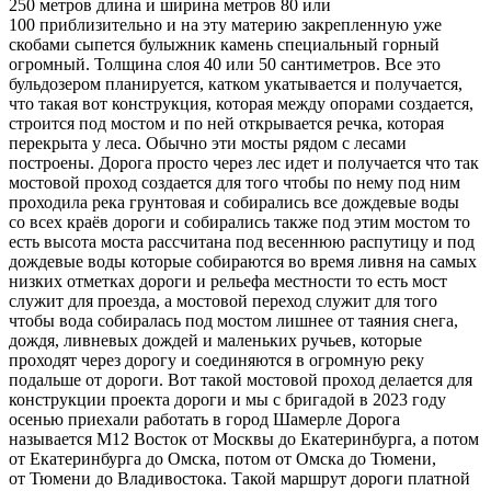
250 метров длина и ширина метров 80 или
100 приблизительно и на эту материю закрепленную уже
скобами сыпется булыжник камень специальный горный
огромный. Толщина слоя 40 или 50 сантиметров. Все это
бульдозером планируется, катком укатывается и получается,
что такая вот конструкция, которая между опорами создается,
строится под мостом и по ней открывается речка, которая
перекрыта у леса. Обычно эти мосты рядом с лесами
построены. Дорога просто через лес идет и получается что так
мостовой проход создается для того чтобы по нему под ним
проходила река грунтовая и собирались все дождевые воды
со всех краёв дороги и собирались также под этим мостом то
есть высота моста рассчитана под весеннюю распутицу и под
дождевые воды которые собираются во время ливня на самых
низких отметках дороги и рельефа местности то есть мост
служит для проезда, а мостовой переход служит для того
чтобы вода собиралась под мостом лишнее от таяния снега,
дождя, ливневых дождей и маленьких ручьев, которые
проходят через дорогу и соединяются в огромную реку
подальше от дороги. Вот такой мостовой проход делается для
конструкции проекта дороги и мы с бригадой в 2023 году
осенью приехали работать в город Шамерле Дорога
называется М12 Восток от Москвы до Екатеринбурга, а потом
от Екатеринбурга до Омска, потом от Омска до Тюмени,
от Тюмени до Владивостока. Такой маршрут дороги платной