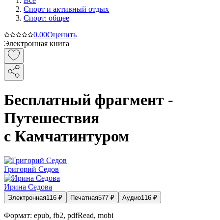
Все
Спорт и активный oтдых
Спорт: общее
0.0
0
Оценить
Электронная книга
Бесплатный фрагмент -
Путешествия
с Камчатинтуром
Григорий Седов
Ирина Седова
Электронная
116
₽
Печатная
577
₽
Аудио
116
₽
Формат:
epub, fb2, pdfRead, mobi