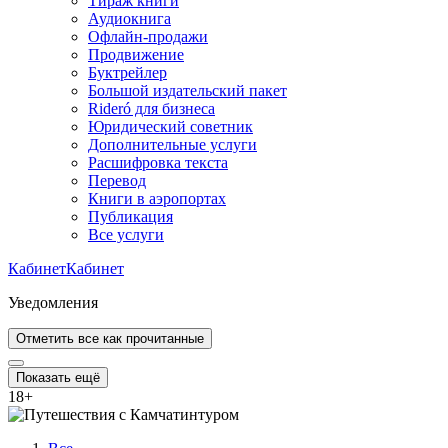
Тираж книги
Аудиокнига
Офлайн-продажи
Продвижение
Буктрейлер
Большой издательский пакет
Rideró для бизнеса
Юридический советник
Дополнительные услуги
Расшифровка текста
Перевод
Книги в аэропортах
Публикация
Все услуги
Кабинет
Кабинет
Уведомления
Отметить все как прочитанные
Показать ещё
18
+