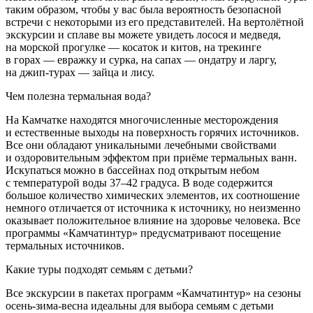
таким образом, чтобы у вас была вероятность безопасной
встречи с некоторыми из его представителей. На вертолётной
экскурсии и сплаве вы можете увидеть лосося и медведя,
на морской прогулке — косаток и китов, на трекинге
в горах — евражку и сурка, на сапах — ондатру и ларгу,
на джип-турах — зайца и лису.
Чем полезна термальная вода?
На Камчатке находятся многочисленные месторождения
и естественные выходы на поверхность горячих источников.
Все они обладают уникальными лечебными свойствами
и оздоровительным эффектом при приёме термальных ванн.
Искупаться можно в бассейнах под открытым небом
с температурой воды 37–42 градуса. В воде содержится
большое количество химических элементов, их соотношение
немного отличается от источника к источнику, но неизменно
оказывает положительное влияние на здоровье человека. Все
программы «Камчатинтур» предусматривают посещение
термальных источников.
Какие туры подходят семьям с детьми?
Все экскурсии в пакетах программ «Камчатинтур» на сезоны
осень-зима-весна идеальны для выбора семьям с детьми