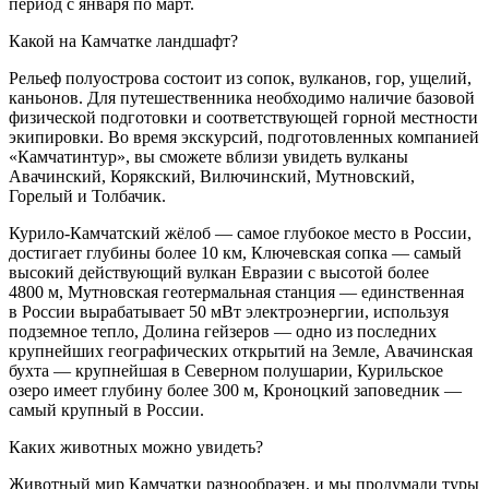
период с января по март.
Какой на Камчатке ландшафт?
Рельеф полуострова состоит из сопок, вулканов, гор, ущелий,
каньонов. Для путешественника необходимо наличие базовой
физической подготовки и соответствующей горной местности
экипировки. Во время экскурсий, подготовленных компанией
«Камчатинтур», вы сможете вблизи увидеть вулканы
Авачинский, Корякский, Вилючинский, Мутновский,
Горелый и Толбачик.
Курило-Камчатский жёлоб — самое глубокое место в России,
достигает глубины более 10 км, Ключевская сопка — самый
высокий действующий вулкан Евразии с высотой более
4800 м, Мутновская геотермальная станция — единственная
в России вырабатывает 50 мВт электроэнергии, используя
подземное тепло, Долина гейзеров — одно из последних
крупнейших географических открытий на Земле, Авачинская
бухта — крупнейшая в Северном полушарии, Курильское
озеро имеет глубину более 300 м, Кроноцкий заповедник —
самый крупный в России.
Каких животных можно увидеть?
Животный мир Камчатки разнообразен, и мы продумали туры