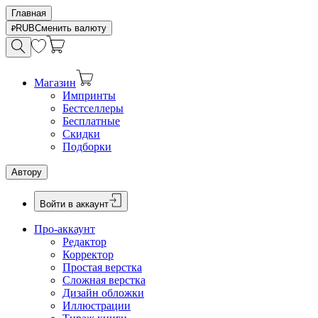
Главная
RUB
Сменить валюту
Магазин
Импринты
Бестселлеры
Бесплатные
Скидки
Подборки
Автору
Войти в аккаунт
Про-аккаунт
Редактор
Корректор
Простая верстка
Сложная верстка
Дизайн обложки
Иллюстрации