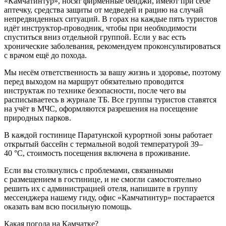
«Камчатинтур», носят фирменные бейджи, имеют при себе
аптечку, средства защиты от медведей и рацию на случай
непредвиденных ситуаций. В горах на каждые пять туристов
идёт инструктор-проводник, чтобы при необходимости
спуститься вниз отдельной группой. Если у вас есть
хронические заболевания, рекомендуем проконсультироваться
с врачом ещё до похода.
Мы несём ответственность за вашу жизнь и здоровье, поэтому
перед выходом на маршрут обязательно проводится
инструктаж по технике безопасности, после чего
вы
расписываетесь
в журнале ТБ. Все группы туристов ставятся
на учёт в МЧС, оформляются разрешения на посещение
природных парков.
В каждой гостинице Паратунской курортной зоны работает
открытый бассейн с термальной водой температурой 39–
40 °С, стоимость посещения включена в проживание.
Если вы столкнулись с проблемами, связанными
с размещением в гостинице, и не смогли самостоятельно
решить их с администрацией отеля, напишите в группу
мессенджера нашему гиду, офис «Камчатинтур» постарается
оказать вам всю посильную помощь.
Какая погода на Камчатке?