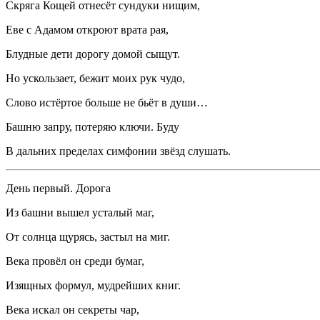
Скряга Кощей отнесёт сундуки нищим,
Еве с Адамом откроют врата рая,
Блудные дети дорогу домой сыщут.
Но ускользает, бежит моих рук чудо,
Слово истёртое больше не бьёт в души…
Башню запру, потеряю ключи. Буду
В дальних пределах симфонии звёзд слушать.
День первый. Дорога
Из башни вышел усталый маг,
От солнца щурясь, застыл на миг.
Века провёл он среди бумаг,
Изящных формул, мудрейших книг.
Века искал он секреты чар,