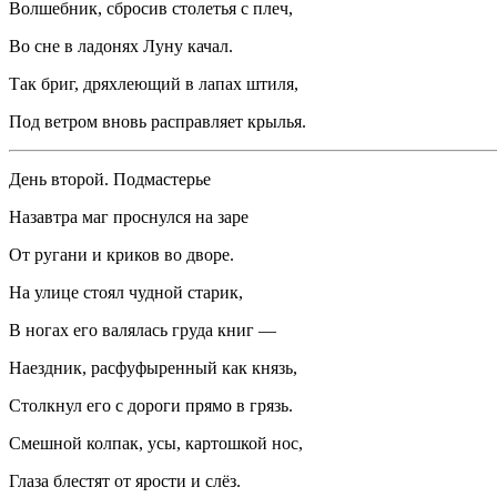
Волшебник, сбросив столетья с плеч,
Во сне в ладонях Луну качал.
Так бриг, дряхлеющий в лапах штиля,
Под ветром вновь расправляет крылья.
День второй. Подмастерье
Назавтра маг проснулся на заре
От ругани и криков во дворе.
На улице стоял чудной старик,
В ногах его валялась груда книг —
Наездник, расфуфыренный как князь,
Столкнул его с дороги прямо в грязь.
Смешной колпак, усы, картошкой нос,
Глаза блестят от ярости и слёз.