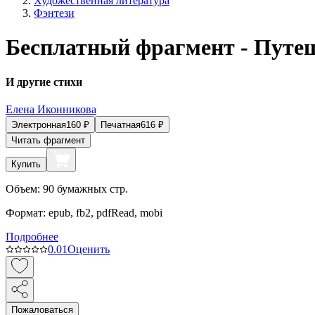
Художественная литература
Фэнтези
Бесплатный фрагмент - Путе
И другие стихи
Елена Иконникова
Электронная
160
₽
Печатная
616
₽
Читать фрагмент
Купить
Объем:
90
бумажных стр.
Формат:
epub, fb2, pdfRead, mobi
Подробнее
0.0
1
Оценить
Пожаловаться