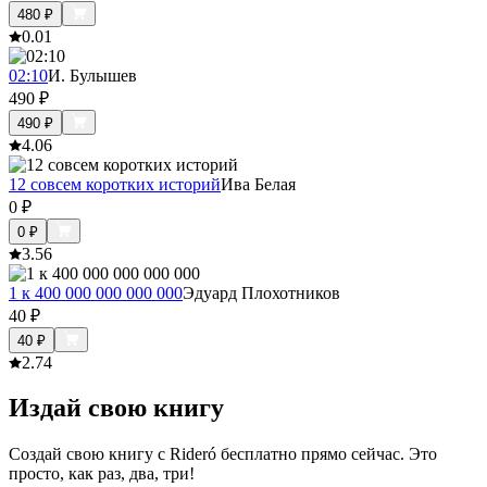
480
₽
0.0
1
02:10
И. Булышев
490
₽
490
₽
4.0
6
12 совсем коротких историй
Ива Белая
0
₽
0
₽
3.5
6
1 к 400 000 000 000 000
Эдуард Плохотников
40
₽
40
₽
2.7
4
Издай свою книгу
Создай свою книгу с Rideró бесплатно прямо сейчас. Это
просто, как раз, два, три!