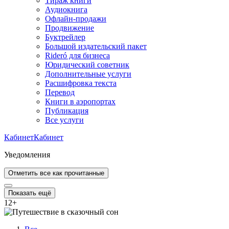
Тираж книги
Аудиокнига
Офлайн-продажи
Продвижение
Буктрейлер
Большой издательский пакет
Rideró для бизнеса
Юридический советник
Дополнительные услуги
Расшифровка текста
Перевод
Книги в аэропортах
Публикация
Все услуги
Кабинет
Кабинет
Уведомления
Отметить все как прочитанные
Показать ещё
12
+