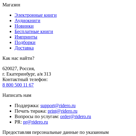
Магазин
Электронные книги
Аудиокниги
Новинки
Бесплатные книги
Импринты
Подборки
Доставка
Как нас найти?
620027
,
Россия
,
г. Екатеринбург, а/я 313
Контактный телефон
:
8 800 500 11 67
Написать нам
Поддержка
:
support@ridero.ru
Печать тиража
:
print@ridero.ru
Вопросы по услугам
:
order@ridero.ru
PR
:
pr@ridero.ru
Предоставляя персональные данные по указанным