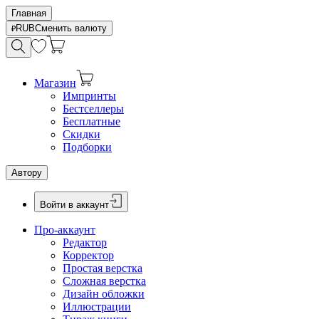
Главная
RUB
Сменить валюту
Магазин
Импринты
Бестселлеры
Бесплатные
Скидки
Подборки
Автору
Войти в аккаунт
Про-аккаунт
Редактор
Корректор
Простая верстка
Сложная верстка
Дизайн обложки
Иллюстрации