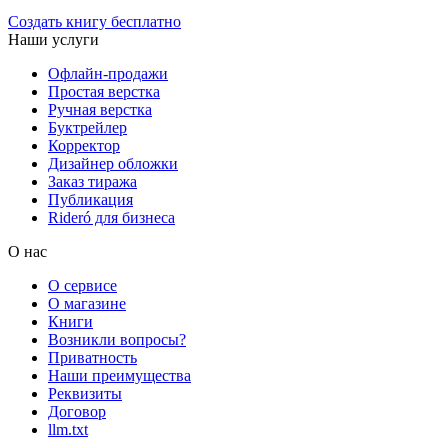
Создать книгу бесплатно
Наши услуги
Офлайн-продажи
Простая верстка
Ручная верстка
Буктрейлер
Корректор
Дизайнер обложки
Заказ тиража
Публикация
Rideró для бизнеса
О нас
О сервисе
О магазине
Книги
Возникли вопросы?
Приватность
Наши преимущества
Реквизиты
Договор
llm.txt