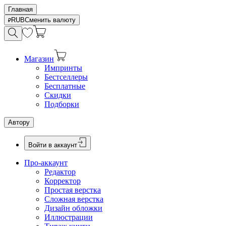
Главная
RUB
Сменить валюту
Магазин
Импринты
Бестселлеры
Бесплатные
Скидки
Подборки
Автору
Войти в аккаунт
Про-аккаунт
Редактор
Корректор
Простая верстка
Сложная верстка
Дизайн обложки
Иллюстрации