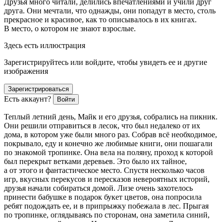
Друзья много читали, делились впечатлениями и учили друг
друга. Они мечтали, что однажды, они попадут в место, столь
прекрасное и красивое, как то описывалось в их книгах.
В место, о котором не знают взрослые.
Здесь есть иллюстрация
Зарегистрируйтесь или войдите, чтобы увидеть ее и другие
изображения
Зарегистрироваться
Есть аккаунт?
Войти
Теплый
летн
ий день, Майк и его друзья, собрались на пикник.
Они решили отправиться в лесок, что был недалеко от их
дома, в котором уже были много раз. Собрав всё необходимое,
покрывало, еду и конечно же любимые книги, они пошагали
по знакомой тропинке. Она вела на поляну, проход к которой
был перекрыт ветками деревьев. Это было их тайное,
а от этого и фантастическое место. Спустя несколько часов
игр, вкусных перекусов и пересказов невероятных историй,
друзья начали собираться домой. Лизе очень захотелось
принести бабушке в подарок букет цветов, она попросила
ребят подождать ее, и в припрыжку побежала в лес. Прыгая
по тропинке, оглядываясь по сторонам, она заметила синий,