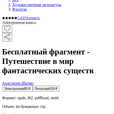
Все
Художественная литература
Фэнтези
5.0
1
Оценить
Электронная книга
Бесплатный фрагмент -
Путешествие в мир
фантастических существ
Анастасия Шичко
Электронная
80
₽
Печатная
519
₽
Формат:
epub, fb2, pdfRead, mobi
Объем:
44
бумажных стр.