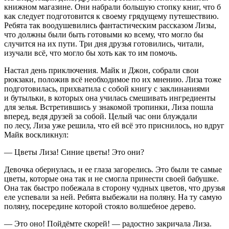
книжном магазине. Они набрали большую стопку книг, что б
как следует подготовится к своему грядущему путешествию.
Ребята так воодушевились фантастическим рассказом Лизы,
что должны были быть готовыми ко всему, что могло бы
случится на их пути. Три дня друзья готовились, читали,
изучали всё, что могло бы хоть как то им помочь.
Настал день приключения. Майк и Джон, собрали свои
рюкзаки, положив всё необходимое по их мнению. Лиза тоже
подготовилась, прихватила с собой книгу с заклинаниями
и бутыльки, в которых она училась смешивать ингредиенты
для зелья. Встретившись у знакомой тропинки, Лиза пошла
вперед, ведя друзей за собой. Целый час они блуждали
по лесу, Лиза уже решила, что ей всё это приснилось, но вдруг
Майк воскликнул:
— Цветы Лиза! Синие цветы! Это они?
Девочка обернулась, и ее глаза загорелись. Это были те самые
цветы, которые она так и не смогла принести своей бабушке.
Она так быстро побежала в сторону чудных цветов, что друзья
еле успевали за ней. Ребята выбежали на поляну. На ту самую
поляну, посередине которой стояло волшебное дерево.
— Это оно! Пойдёмте скорей! — радостно закричала Лиза.