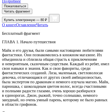
Подробнее
Пожаловаться
Читать фрагмент
Купить
электронную — 80 ₽
О книге
Оглавление
Читать
Бесплатный фрагмент
ГЛАВА 1. Начало путешествия
Майк и его друзья, были самыми настоящими любителями
фантастики. Они познакомились в книжном магазине. Их
объединила и сблизила общая страсть к приключениям
и невероятным, сказочным существам. Каждый из ребят, имел
свои навыки и знания. Как и свои фавориты, среди
фантастических созданий. Лиза, маленькая, светловолосая
девочка, отличающаяся от других своей амбициозностью,
была экспертом по драконам и немного изучала магию. Майк,
парнишка, с шоколадным цветом волос, всегда счастливыми
и полными радости глазами, очень хорошо разбирался
в единорогах. Джон, рыжий, точно солнышко, немного
занудный, но очень умный парень, которому не было равных
в области грифонов.