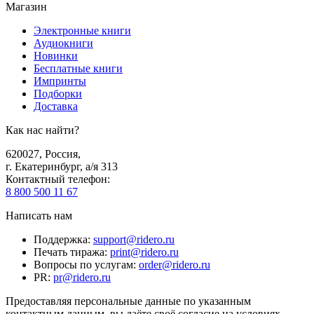
Магазин
Электронные книги
Аудиокниги
Новинки
Бесплатные книги
Импринты
Подборки
Доставка
Как нас найти?
620027
,
Россия
,
г. Екатеринбург, а/я 313
Контактный телефон
:
8 800 500 11 67
Написать нам
Поддержка
:
support@ridero.ru
Печать тиража
:
print@ridero.ru
Вопросы по услугам
:
order@ridero.ru
PR
:
pr@ridero.ru
Предоставляя персональные данные по указанным
контактным данным, вы даёте своё согласие на условиях,