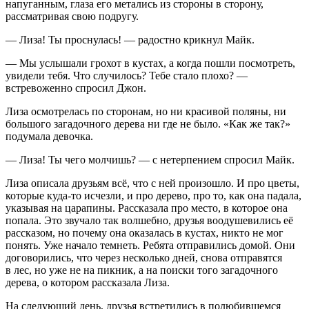
напуганным, глаза его метались из стороны в сторону,
рассматривая свою подругу.
— Лиза! Ты проснулась! — радостно крикнул Майк.
— Мы услышали грохот в кустах, а когда пошли посмотреть,
увидели тебя. Что случилось? Тебе стало плохо? —
встревоженно спросил Джон.
Лиза осмотрелась по сторонам, но ни красивой поляны, ни
большого загадочного дерева ни где не было. «Как же так?»
подумала девочка.
— Лиза! Ты чего молчишь? — с нетерпением спросил Майк.
Лиза описала друзьям всё, что с ней произошло. И про цветы,
которые куда-то исчезли, и про дерево, про то, как она падала,
указывая на царапины. Рассказала про место, в которое она
попала. Это звучало так волшебно, друзья воодушевились её
рассказом, но почему она оказалась в кустах, никто не мог
понять. Уже начало темнеть. Ребята отправились домой. Они
договорились, что через несколько дней, снова отправятся
в лес, но уже не на пикник, а на поиски того загадочного
дерева, о котором рассказала Лиза.
На следующий день, друзья встретились в полюбившемся