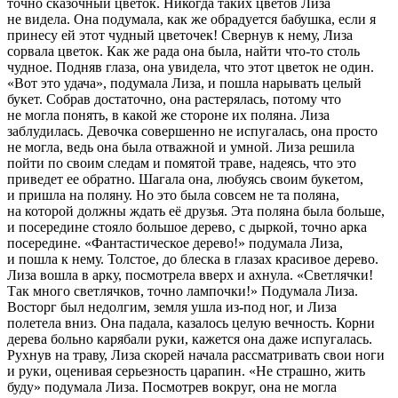
точно сказочный цветок. Никогда таких цветов Лиза
не видела. Она подумала, как же обрадуется бабушка, если я
принесу ей этот чудный цветочек! Свернув к нему, Лиза
сорвала цветок. Как же
рада
она была, найти что-то столь
чудное. Подняв глаза, она увидела, что этот цветок не один.
«Вот это удача», подумала Лиза, и пошла нарывать целый
букет. Собрав достаточно, она растерялась, потому что
не могла понять, в какой же стороне их поляна. Лиза
заблудилась. Девочка совершенно не испугалась, она просто
не могла, ведь она была отважной и умной. Лиза решила
пойти по своим следам и помятой траве, надеясь, что это
приведет ее обратно. Шагала она, любуясь своим букетом,
и пришла на поляну. Но это была совсем не та поляна,
на которой должны ждать её друзья. Эта поляна была больше,
и посередине стояло большое дерево, с дыркой, точно арка
посередине. «Фантастическое дерево!» подумала Лиза,
и пошла к нему. Толстое, до блеска в глазах красивое дерево.
Лиза вошла в арку, посмотрела вверх и ахнула. «Светлячки!
Так много светлячков, точно лампочки!» Подумала Лиза.
Восторг был недолгим, земля ушла из-под ног, и Лиза
полетела вниз. Она падала, казалось целую вечность. Корни
дерева больно карябали руки, кажется она даже испугалась.
Рухнув на траву, Лиза скорей начала рассматривать свои ноги
и руки, оценивая серьезность царапин. «Не страшно, жить
буду» подумала Лиза. Посмотрев вокруг, она не могла