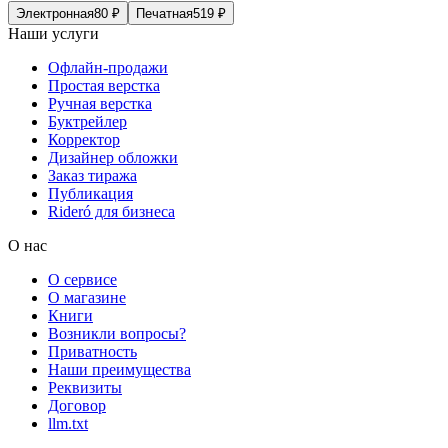
Электронная
80
₽
Печатная
519
₽
Наши услуги
Офлайн-продажи
Простая верстка
Ручная верстка
Буктрейлер
Корректор
Дизайнер обложки
Заказ тиража
Публикация
Rideró для бизнеса
О нас
О сервисе
О магазине
Книги
Возникли вопросы?
Приватность
Наши преимущества
Реквизиты
Договор
llm.txt