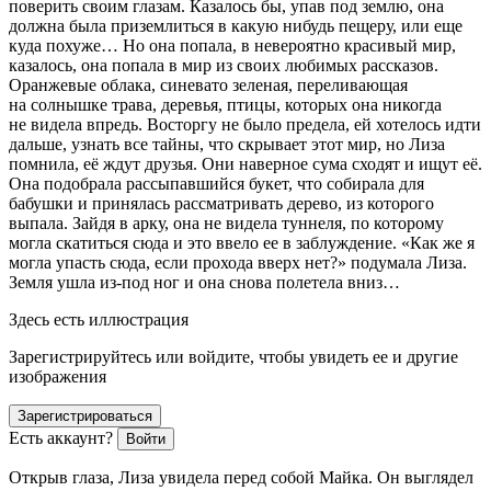
поверить своим глазам. Казалось бы, упав под землю, она
должна была приземлиться в какую нибудь пещеру, или еще
куда похуже… Но она попала, в невероятно красивый мир,
казалось, она попала в мир из своих любимых рассказов.
Оранжевые облака, синевато зеленая, переливающая
на солнышке трава, деревья, птицы, которых она никогда
не видела впредь. Восторгу не было предела, ей хотелось идти
дальше, узнать все тайны, что скрывает этот мир, но Лиза
помнила, её ждут друзья. Они наверное сума сходят и ищут её.
Она подобрала рассыпавшийся букет, что собирала для
бабушки и принялась рассматривать дерево, из которого
выпала. Зайдя в арку, она не видела туннеля, по которому
могла скатиться сюда и это ввело ее в заблуждение. «Как же я
могла упасть сюда, если прохода вверх нет?» подумала Лиза.
Земля ушла из-под ног и она снова полетела вниз…
Здесь есть иллюстрация
Зарегистрируйтесь или войдите, чтобы увидеть ее и другие
изображения
Зарегистрироваться
Есть аккаунт?
Войти
Открыв глаза, Лиза увидела перед собой Майка. Он выглядел