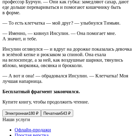
профессор Бурчун. — Они как губка: замедляют сахар, дают
еде дольше перевариваться и помогают кишечнику быть
в форме.
— То есть клетчатка — мой друг? — улыбнулся Тимьян.
— Именно, — кивнул Инсулин. — Она помогает мне.
А значит, и тебе.
Инсулин оглянулся — и вдруг на дорожке показалась девочка
в зелёной кепке и рюкзаком за спиной. Она ехала
на велосипеде, а за ней, как воздушные шарики, тянулись
яблоко, морковка, овсянка и брокколи.
— А вот и она! — обрадовался Инсулин. — Клетчатка! Моя
лучшая напарница.
Бесплатный фрагмент закончился.
Купите книгу, чтобы продолжить чтение.
Электронная
180
₽
Печатная
543
₽
Наши услуги
Офлайн-продажи
Простая верстка