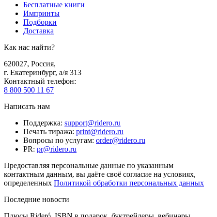
Бесплатные книги
Импринты
Подборки
Доставка
Как нас найти?
620027
,
Россия
,
г. Екатеринбург, а/я 313
Контактный телефон
:
8 800 500 11 67
Написать нам
Поддержка
:
support@ridero.ru
Печать тиража
:
print@ridero.ru
Вопросы по услугам
:
order@ridero.ru
PR
:
pr@ridero.ru
Предоставляя персональные данные по указанным
контактным данным, вы даёте своё согласие на условиях,
определенных
Политикой обработки персональных данных
Последние новости
Плюсы Rideró, ISBN в подарок, буктрейлеры, вебинары