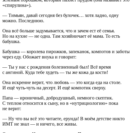
«спирулина»).
— Тимьян, давай сегодня без булочек… хотя ладно, одну
можно. Последнюю.
Она всё
боль
ше задумывается, что и зачем ест её семья.
Но на кухне — не одна. Там хозяйничает её мама. То есть
бабушка.
Бабушка — королева пирожков, запеканок, компотов и заботы
через еду. Обожает внука и говорит:
— Ты у нас с рождения болезненный был! Всё время
с ангиной. Куда тебе худеть — ты же кожа да кости!
Она искренне верит, что любовь — это когда еда на столе.
И ещё чуть-чуть на десерт. И ещё компотик сверху.
Папа — ироничный, добродушный, немного скептик.
С теплом относится к сыну, но в «нутрициологию» пока
не верит:
— Ну что вы всё это читаете, ерунда! В моём детстве никто
ИМТ не знал — и ничего, все живы.