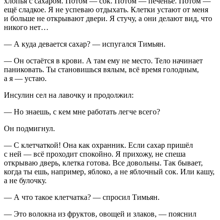
хлопья с сахаром. Потом — сок. Потом — печенье. Потом —
ещё сладкое. Я не успеваю отдыхать. Клетки устают от меня
и
боль
ше не открывают двери. Я стучу, а они делают вид, что
никого нет…
— А куда девается сахар? — испугался Тимьян.
— Он остаётся в крови. А там ему не место. Тело начинает
паниковать. Ты становишься вялым, всё время голодным,
а я — устаю.
Инсулин сел на лавочку и продолжил:
— Но знаешь, с кем мне работать легче всего?
Он подмигнул.
— С клетчаткой! Она как охранник. Если сахар пришёл
с ней — всё проходит спокойно. Я прихожу, не спеша
открываю дверь, клетка готова. Все довольны. Так бывает,
когда ты ешь, например, яблоко, а не яблочный сок. Или кашу,
а не булочку.
— А что такое клетчатка? — спросил Тимьян.
— Это волокна из фруктов, овощей и злаков, — пояснил