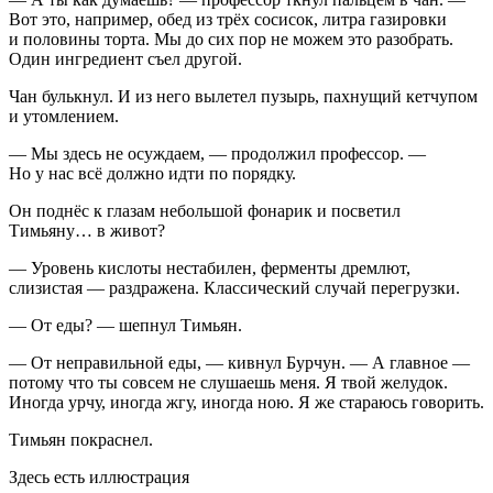
Вот это, например, обед из трёх сосисок, литра газировки
и половины торта. Мы до сих пор не можем это разобрать.
Один ингредиент съел другой.
Чан булькнул. И из него вылетел пузырь, пахнущий кетчупом
и утомлением.
— Мы здесь не осуждаем, — продолжил профессор. —
Но у нас всё должно идти по порядку.
Он поднёс к глазам не
боль
шой фонарик и посветил
Тимьяну… в живот?
— Уровень
кислот
ы нестабилен, ферменты дремлют,
слизистая — раздражена. Классический случай перегрузки.
— От еды? — шепнул Тимьян.
— От неправильной еды, — кивнул Бурчун. — А главное —
потому что ты совсем не слушаешь меня. Я твой желудок.
Иногда урчу, иногда жгу, иногда ною. Я же стараюсь говорить.
Тимьян покраснел.
Здесь есть иллюстрация