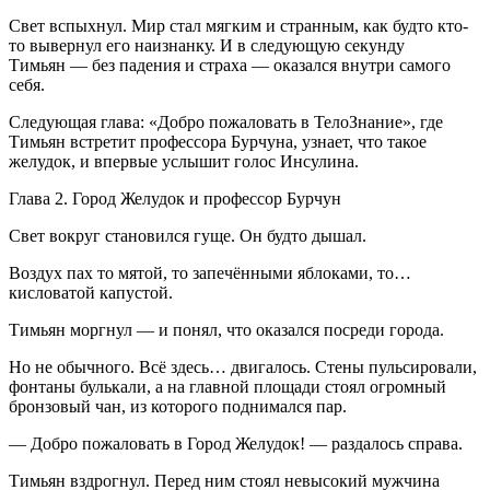
Свет вспыхнул. Мир стал мягким и странным, как будто кто-
то вывернул его наизнанку. И в следующую секунду
Тимьян — без падения и страха — оказался внутри самого
себя.
Следующая глава: «Добро пожаловать в ТелоЗнание», где
Тимьян встретит профессора Бурч
уна
, узнает, что такое
желудок, и впервые услышит голос Инсулина.
Глава 2. Город Желудок и профессор Бурчун
Свет вокруг становился гуще. Он будто дышал.
Воздух пах то мятой, то запечёнными яблоками, то…
кисловатой капустой.
Тимьян моргнул — и понял, что оказался посреди города.
Но не обычного. Всё здесь… двигалось. Стены пульсировали,
фонтаны булькали, а на главной площади стоял огромный
бронзовый чан, из которого поднимался пар.
— Добро пожаловать в Город Желудок! — раздалось справа.
Тимьян вздрогнул. Перед ним стоял невысокий мужчина