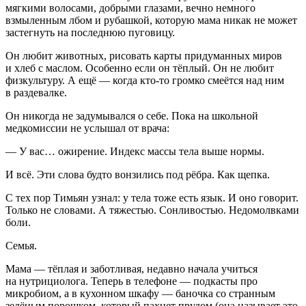
мягкими волосами, добрыми глазами, вечно немного
взмыленным лбом и рубашкой, которую мама никак не может
застегнуть на последнюю пуговицу.
Он любит животных, рисовать карты придуманных миров
и хлеб с маслом. Особенно если он тёплый. Он не любит
физкультуру. А ещё — когда кто-то громко смеётся над ним
в раздевалке.
Он никогда не задумывался о себе. Пока на школьной
медкомиссии не услышал от врача:
— У вас… ожирение. Индекс массы тела выше нормы.
И всё. Эти слова будто вонзились под рёбра. Как щепка.
С тех пор Тимьян узнал: у тела тоже есть язык. И оно говорит.
Только не словами. А тяжестью. Сонливостью. Недомолвками
боли.
Семья.
Мама — тёплая и заботливая, недавно начала учиться
на нутрициолога. Теперь в телефоне — подкасты про
микробиом, а в кухонном шкафу — баночка со странным
зелёным
порош
ком, который пахнет прудом (она называет это