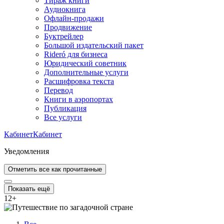
Тираж книги
Аудиокнига
Офлайн-продажи
Продвижение
Буктрейлер
Большой издательский пакет
Rideró для бизнеса
Юридический советник
Дополнительные услуги
Расшифровка текста
Перевод
Книги в аэропортах
Публикация
Все услуги
Кабинет
Кабинет
Уведомления
Отметить все как прочитанные
Показать ещё
12
+