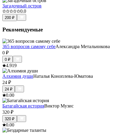
Загадочный остров
0.0
200
₽
Рекомендуемые
365 вопросов самому себе
Александра Метальникова
0
₽
0
₽
4.9
19
Алхимия души
Наталья Коноплева-Юматова
24
₽
24
₽
0.0
0
Батагайская история
Виктор Музис
320
₽
320
₽
0.0
0