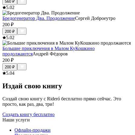
560
₽
5.0
2
Бредогенератор Два. Продолжение
Сергей Доброеутро
200
₽
200
₽
5.0
2
Большие приключения в Малом КуКошкино
продолжаются
Андрей Фёдоров
200
₽
200
₽
5.0
4
Издай свою книгу
Создай свою книгу с Rideró бесплатно прямо сейчас. Это
просто, как раз, два, три!
Создать книгу бесплатно
Наши услуги
Офлайн-продажи