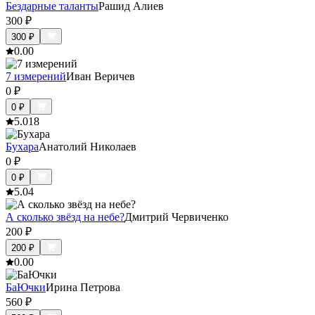
Бездарные таланты
Рашид Алиев
300
₽
300
₽
0.0
0
7 измерений
Иван Веричев
0
₽
0
₽
5.0
18
Бухара
Анатолий Николаев
0
₽
0
₽
5.0
4
А сколько звёзд на небе?
Дмитрий Червиченко
200
₽
200
₽
0.0
0
БаЮчки
Ирина Петрова
560
₽