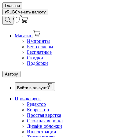
Главная
RUB
Сменить валюту
Магазин
Импринты
Бестселлеры
Бесплатные
Скидки
Подборки
Автору
Войти в аккаунт
Про-аккаунт
Редактор
Корректор
Простая верстка
Сложная верстка
Дизайн обложки
Иллюстрации