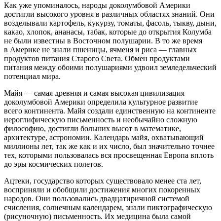
Как уже упоминалось, народы доколумбовой
Америк
и
достигли высокого уровня в различных областях знаний. Они
возделывали картофель, кукурзу, томаты, фасоль, тыкву, дыни,
какао, хлопок, ананасы,
табак
, которые до открытия Колумба
не были известны в Восточном полушарии. В то же время
в
Америк
е не знали пшеницы, ячменя и риса — главных
продуктов питания Старого Света. Обмен продуктами
питания между обоими полушариями удвоил земледельческий
потенциал мира.
Майя — самая древняя и самая высокая цивилизация
доколумбовой
Америк
и определила культурное развитие
всего континента. Майя создали единственную на континенте
иероглифическую письменность и необычайно сложную
философию, достигли больших высот в математике,
архитектуре, астрономии. Календарь майя, охватывающий
миллионы лет, так же как и их число, был значительно точнее
тех, которыми пользовалась вся просвещенная Европа вплоть
до эры космических полетов.
Ацтеки, государство которых существовало менее ста лет,
восприняли и обобщили достижения многих покоренных
народов. Они пользовались двадцатиричной системой
счисления, солнечным календарем, знали пиктографическую
(рисуночную) письменность. Их медицина была самой