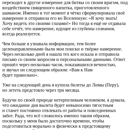
переходит в другое измерение для битвы со своим врагом, под
воздействием священного напитка, приготовленного
шаманом. Именно в тот момент я чётко сформулировала своё
намерение и отправила его во Вселенную: «
Я хочу знать!
Хочу видеть это своими глазами!
» Но тогда я ещё не отдавала
себе отчёт, что намерение, идущее из глубины сознания,
всегда реализуется.
Чем больше я узнавала информации, тем более
целенаправленными были мои поиски и твёрже намерение.
Через несколько дней я нашла тех кого искала и отправила
письмо со своим запросом и персональными данными. Ответ
пришёл через несколько часов, показавшихся вечностью,
и звучал он следующим образом: «Вам к Нам
будет
правильно
».
Уже на следующий день я купила билеты до Лимы (Перу),
но лететь предстояло через три месяца.
Будучи по своей природе нетерпеливым человеком, я думала,
что ожидание дня вылета будет невыносимо тягостным
и станет постоянно отвлекать от работы и повседневных
забот. Рада, что всё сложилось именно таким образом,
поскольку у меня было достаточно времени, чтобы
подготовиться морально и физически к предстоящему