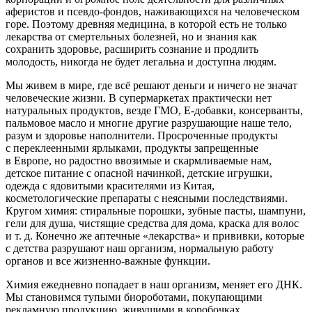
аферистов и псевдо-фондов, наживающихся на человеческом
горе. Поэтому древняя медицина, в которой есть не только
лекарства от смертельных болезней, но и знания как
сохранить здоровье, расширить сознание и продлить
молодость, никогда не будет легальна и доступна людям.
Мы живем в мире, где всё решают деньги и ничего не значат
человеческие жизни. В супермаркетах практически нет
натуральных продуктов, везде ГМО, Е-добавки, консерванты,
пальмовое масло и многие другие разрушающие наше тело,
разум и здоровье наполнители. Просроченные продукты
с переклеенными ярлыками, продукты запрещенные
в Европе, но радостно ввозимые и скармливаемые нам,
детское питание с опасной начинкой, детские игрушки,
одежда с ядовитыми красителями из Китая,
косметологические препараты с неясными последствиями.
Кругом химия: стиральные
порош
ки, зубные пасты, шампуни,
гели для душа, чистящие средства для дома, краска для волос
и т. д. Конечно же аптечные «лекарства» и прививки, которые
с детства разрушают наш организм, нормальную работу
органов и все жизненно-важные функции.
Химия ежедневно попадает в наш организм, меняет его ДНК.
Мы становимся тупыми биороботами, покупающими
рекламную продукцию, живущими в коробочках