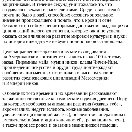
защитниками. В течение секунд уничтожалось то, что
создавалось веками и тысячелетиями. Среди завоевателей
почти не было людей, способных осознать эпохальное
значение происходящего и понять, что в крови и огне
безвозвратно гибнут неповторимые достижения выдающихся
цивилизаций целого континента, которые так и не успели
оказать свое влияние на развитие мировой культуры и науки;
их история никогда уже не будет полностью восстановлена.
Целенаправленные археологические исследования
на
Америк
анском континенте начались около 100 лет тому
назад. Пирамиды майя, мумии инков, клады Чичен-Ицы,
произведения искусства и орудия труда подтверждают
сообщения письменных источников о высоком уровне
развития средневековых цивилизаций Мезо
америк
и
и Империи инков.
О болезнях того времени и их врачевании рассказывают
также многочисленные керамические изделия древнего Перу,
на которых изображены аномалии развития («заячья губа»,
акромегалия), недуги (слепота, кожные заболевания,
увеличение щитовидной железы), последствия оперативных
вмешательств (ампутации конечностей, трепанации черепа),
а также процесс родов и оказание медицинской помощи.