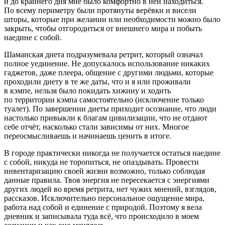
и до крайнего дня мне было комфортно в ней находиться.
По всему периметру были протянуты
верёвк
и и висели
шторы, которые при желании или необходимости можно было
закрыть, чтобы отгородиться от внешнего мира и побыть
наедине с собой.
Шаманская диета подразумевала ретрит, который означал
полное уединение. Не допускалось использование никаких
гаджетов, даже плеера, общение с другими людьми, которые
проходили диету в те же даты, что и я или проживали
в кэмпе, нельзя было покидать хижину и ходить
по территории кэмпа самостоятельно (исключение только
туалет). По завершении диеты приходит осознание, что люди
настолько привыкли к благам цивилизации, что не отдают
себе отчёт, насколько стали зависимы от них. Многое
переосмысливаешь и начинаешь ценить в итоге.
В городе практически никогда не получается остаться наедине
с собой, никуда не торопиться, не опаздывать. Провести
инвентаризацию своей жизни возможно, только соблюдая
данные правила. Твоя энергия не пересекается с энергиями
других людей во время ретрита, нет чужих мнений, взглядов,
рассказов. Исключительно персональное ощущение мира,
работа над собой и единение с природой. Поэтому я вела
дневник и записывала туда всё, что происходило в моем