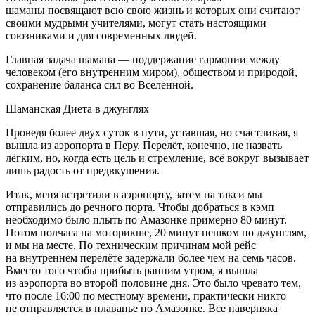
шаманы посвящают всю свою жизнь и которых они считают
своими мудрыми учителями, могут стать настоящими
союзниками и для современных людей.
Главная задача шамана — поддержание гармонии между
человеком (его внутренним миром), обществом и природой,
сохранение баланса сил во Вселенной.
Шаманская Диета в джунглях
Проведя более двух суток в пути, уставшая, но счастливая, я
вышла из аэропорта в Перу. Перелёт, конечно, не назвать
лёгким, но, когда есть цель и стремление, всё вокруг вызывает
лишь радость от предвкушения.
Итак, меня встретили в аэропорту, затем на такси мы
отправились до речного порта. Чтобы добраться в кэмп
необходимо было плыть по Амазонке примерно 80 минут.
Потом полчаса на моторикше, 20 минут пешком по джунглям,
и мы на месте. По техническим причинам мой рейс
на внутреннем перелёте задержали более чем на семь часов.
Вместо того чтобы прибыть ранним утром, я вышла
из аэропорта во второй половине дня. Это было чревато тем,
что после 16:00 по местному времени, практически никто
не отправляется в плаванье по Амазонке. Все наверняка