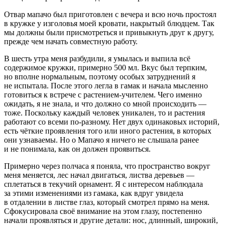
Отвар мапачо был приготовлен с вечера и всю ночь простоял
в кружке у изголовья моей кровати, накрытый блюдцем. Так
мы должны были присмотреться и привыкнуть друг к другу,
прежде чем начать совместную работу.
В шесть утра меня разбудили, я умылась и выпила всё
содержимое кружки, примерно 500 мл. Вкус был терпким,
но вполне нормальным, поэтому особых затруднений я
не испытала. После этого легла в гамак и начала мысленно
готовиться к встрече с растением-учителем. Чего именно
ожидать, я не знала, и что должно со мной происходить —
тоже. Поскольку каждый человек уникален, то и растения
работают со всеми по-разному. Нет двух одинаковых историй,
есть чёткие проявления того или иного растения, в которых
они узнаваемы. Но о Мапачо я ничего не слышала ранее
и не понимала, как он должен проявиться.
Примерно через полчаса я поняла, что пространство вокруг
меня меняется, лес начал двигаться, листва деревьев —
сплетаться в текучий орнамент. Я с интересом наблюдала
за этими изменениями из гамака, как вдруг увидела
в отдалении в листве глаз, который смотрел прямо на меня.
Сфокусировала своё внимание на этом глазу, постепенно
начали проявляться и другие детали: нос, длинный, широкий,