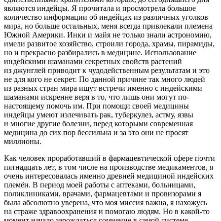
являются индейцы. Я прочитала и просмотрела большое
количество информации об индейцах из различных уголков
мира, но больше остальных, меня всегда привлекали племена
Южной
Америк
и. Инки и майя не только знали астрономию,
имели развитое хозяйство, строили города, храмы, пирамиды,
но и прекрасно разбирались в медицине. Использование
индейскими шаманами секретных свойств растений
из джунглей приводит к чудодейственным результатам и это
не для кого не секрет. По данной причине так много людей
из разных стран мира ищут встречи именно с индейскими
шаманами искренне веря в то, что лишь они могут по-
настоящему помочь им. При помощи своей медицины
индейцы умеют излечивать рак, туберкулез, астму, язвы
и многие другие болезни, перед которыми современная
медицина до сих пор бессильна и за это они не просят
миллионы.
Как человек проработавший в фармацевтической сфере почти
пятнадцать лет, в том числе на производстве медикаментов, я
очень интересовалась именно древней медициной индейских
племён. В период моей работы с аптеками, больницами,
поликлиниками, врачами, фармацевтами и провизорами я
была абсолютно уверена, что моя миссия важна, я нахожусь
на страже здравоохранения и помогаю людям. Но в какой-то
момент начало зарождаться сомнение в самой системе