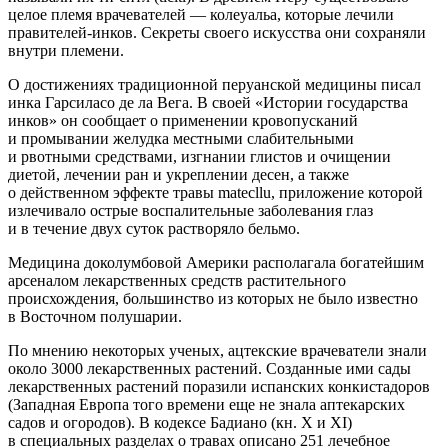
целое племя врачевателей — колеуальа, которые лечили
правителей-инков. Секреты своего искусства они сохраняли
внутри племени.
О достижениях традиционной перуанской медицины писал
инка Гарсиласо де ла Вега. В своей «Истории государства
инков» он сообщает о применении кровопусканий
и промывании желудка местными слабительными
и рвотными средствами, изгнании глистов и очищении
диетой, лечении ран и укреплении десен, а также
о действенном эффекте травы matecllu, приложение которой
излечивало острые воспалительные заболевания глаз
и в течение двух суток растворяло бельмо.
Медицина доколумбовой
Америк
и располагала богатейшим
арсеналом лекарственных средств растительного
происхождения, большинство из которых не было известно
в Восточном полушарии.
По мнению некоторых ученых, ацтекские врачеватели знали
около 3000 лекарственных растений. Созданные ими сады
лекарственных растений поразили испанских конкистадоров
(Западная Европа того времени еще не знала аптекарских
садов и огородов). В кодексе Бадиано (кн. X и XI)
в специальных разделах о травах описано 251 лечебное