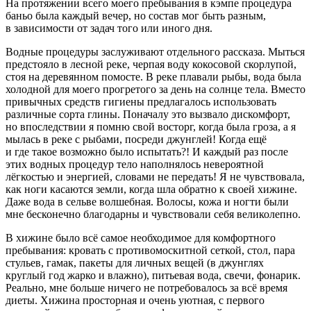
На протяжении всего моего пребывания в кэмпе процедура
баньо была каждый вечер, но состав мог быть разным,
в зависимости от задач того или иного дня.
Водные процедуры заслуживают отдельного рассказа. Мыться
предстояло в лесной реке, черпая воду кокосовой скорлупой,
стоя на деревянном помосте. В реке плавали рыбы, вода была
холодной для моего прогретого за день на солнце тела. Вместо
привычных средств гигиены предлагалось использовать
различные сорта глины. Поначалу это вызвало дискомфорт,
но впоследствии я помню свой восторг, когда была гроза, а я
мылась в реке с рыбами, посреди джунглей! Когда ещё
и где
такое
возможно было испытать?! И каждый раз после
этих водных процедур тело наполнялось невероятной
лёгкостью и энергией, словами не передать! Я не чувствовала,
как ноги касаются земли, когда шла обратно к своей хижине.
Даже вода в сельве волшебная. Волосы, кожа и ногти были
мне бесконечно благодарны и чувствовали себя великолепно.
В хижине было всё самое необходимое для комфортного
пребывания: кровать с противомоскитной сеткой, стол, пара
стульев, гамак, пакеты для личных вещей (в джунглях
круглый год жарко и влажно), питьевая вода, свечи, фонарик.
Реально, мне больше ничего не потребовалось за всё время
диеты. Хижина просторная и очень уютная, с первого