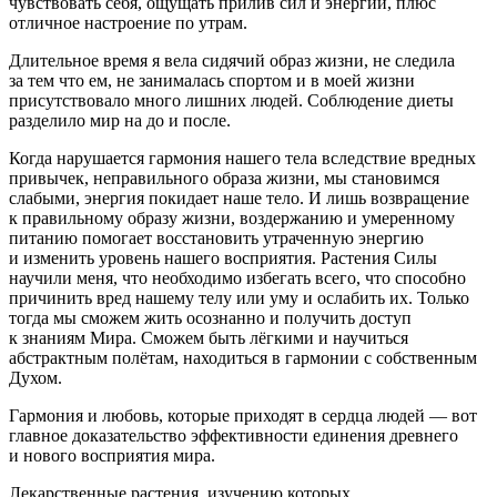
чувствовать себя, ощущать прилив сил и энергии, плюс
отличное настроение по утрам.
Длительное время я вела сидячий образ жизни, не следила
за тем что ем, не занималась спортом и в моей жизни
присутствовало много лишних людей. Соблюдение диеты
разделило мир на до и после.
Когда нарушается гармония нашего тела вследствие вредных
привычек, неправильного образа жизни, мы становимся
слабыми, энергия покидает наше тело. И лишь возвращение
к правильному образу жизни, воздержанию и умеренному
питанию помогает восстановить утраченную энергию
и изменить уровень нашего восприятия. Растения Силы
научили меня, что необходимо избегать всего, что способно
причинить вред нашему телу или уму и ослабить их. Только
тогда мы сможем жить осознанно и получить доступ
к знаниям Мира. Сможем быть лёгкими и научиться
абстрактным полётам, находиться в гармонии с собственным
Духом.
Гармония и любовь, которые приходят в сердца людей — вот
главное доказательство эффективности единения древнего
и нового восприятия мира.
Лекарственные растения, изучению которых