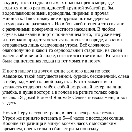
в курсе, что это одна из самых опасных рек в мире, где
водится много разновидностей крупной зубатой рыбы,
водоплавающие змеи, крокодилы, пираньи и прочая
живность. Плюс плывущие в бурном потоке деревья
в сумерках не разглядеть. Но в большей степени это связано
с различными поверьями местного населения. В любом
случае, мы ехали в порт с пониманием того, что уже вечер
и возможно придется остаться на ночлег в городе, а в кэмп
отправиться лишь следующим утром. Всё сложилось
благополучно и какой-то сердобольный старичок, на своей
маленькой и ветхой лодке, согласился отвезти нас. Кстати это
была единственная лодка на тот момент в порту.
И вот я плыву на другом конце земного шара по реке
Амазонке, такой могущественной, бурной, бесконечной, слева
в небе, над моей головой радуга… В этот момент всю
усталость от дороги унёс с собой встречный ветер, на лице
улыбка, в душе восторг, а в голове на репите только одна
мысль: «Я
дома
! Я
дома
! Я
дома
!» Сельва позвала меня, и вот
я здесь.
Ночь в Перу наступает рано, в шесть вечера уже темно.
Утром же принято вставать в 5—6 часов с восходом солнца.
Вообще эта разница в минус восемь часов с московским
временем, очень сильно сбивает ритм поначалу.