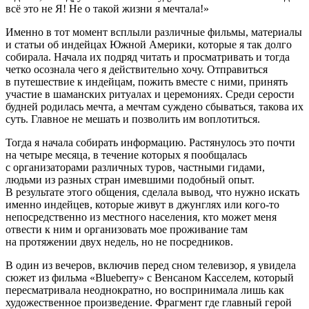
всё это не Я! Не о такой жизни я мечтала!»
Именно в тот момент всплыли различные фильмы, материалы
и статьи об индейцах Южной
Америк
и, которые я так долго
собирала. Начала их подряд читать и просматривать и тогда
четко осознала чего я действительно хочу. Отправиться
в путешествие к индейцам, пожить вместе с ними, принять
участие в шаманских ритуалах и церемониях. Среди серости
будней родилась мечта, а мечтам суждено сбываться, такова их
суть. Главное не мешать и позволить им воплотиться.
Тогда я начала собирать информацию. Растянулось это почти
на четыре месяца, в течение которых я пообщалась
с организаторами различных туров, частными гидами,
людьми из разных стран имевшими подобный опыт.
В результате этого общения, сделала вывод, что нужно искать
именно индейцев, которые живут в джунглях или кого-то
непосредственно из местного населения, кто может меня
отвести к ним и организовать мое проживание там
на протяжении двух недель, но не посредников.
В один из вечеров, включив перед сном телевизор, я увидела
сюжет из фильма «Blueberry» с Венсаном Касселем, который
пересматривала неоднократно, но воспринимала лишь как
художественное произведение. Фрагмент где главный герой