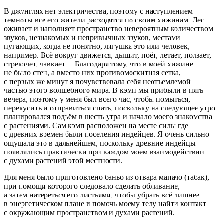
В джунглях нет электричества, поэтому с наступлением
темноты все его жители расходятся по своим хижинам. Лес
оживает и наполняет пространство невероятным количеством
звуков, незнакомых и непривычных звуков, местами
пугающих, когда не понятно, лягушка это или человек,
например. Всё вокруг движется, дышит, поёт, летает, ползает,
стрекочет, чавкает… Благодаря тому, что в моей хижине
не было стен, а вместо них противомоскитная сетка,
с первых же минут я почувствовала себя неотъемлемой
частью этого волшебного мира. В кэмп мы прибыли в пять
вечера, поэтому у меня был всего час, чтобы помыться,
перекусить и отправиться спать, поскольку на следующее утро
планировался подъём в шесть утра и начало моего знакомства
с растениями. Сам кэмп расположен на месте силы где
с древних времен были поселения индейцев. Я очень сильно
ощущала это в дальнейшем, поскольку древние индейцы
появлялись практически при каждом моем взаимодействии
с духами растений этой местности.
Для меня было приготовлено баньо из отвара мапачо (
табак
),
при помощи которого следовало сделать обливание,
а затем натереться его листьями, чтобы убрать всё лишнее
в энергетическом плане и помочь моему телу найти контакт
с окружающим пространством и духами растений.