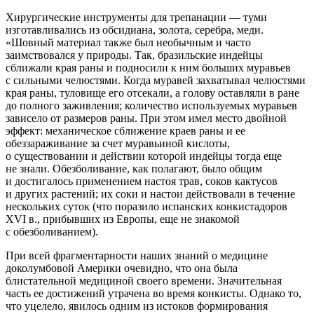
Хирургические инструменты для трепанации — туми
изготавливались из обсидиана, золота, серебра, меди.
«Шовный материал также был необычным и часто
заимствовался у природы. Так, бразильские индейцы
сближали края раны и подносили к ним больших муравьев
с сильными челюстями. Когда муравей захватывал челюстями
края раны, туловище его отсекали, а голову оставляли в ране
до полного заживления; количество используемых муравьев
зависело от размеров раны. При этом имел место двойной
эффект: механическое сближение краев раны и ее
обеззараживание за счет муравьиной
кислот
ы,
о существовании и действии которой индейцы тогда еще
не знали. Обезболивание, как полагают, было общим
и достигалось применением настоя трав, соков кактусов
и других растений; их соки и настои действовали в течение
нескольких суток (что поразило испанских конкистадоров
XVI в., прибывших из Европы, еще не знакомой
с обезболиванием).
При всей фрагментарности наших знаний о медицине
доколумбовой
Америк
и очевидно, что она была
блистательной медициной своего времени. Значительная
часть ее достижений утрачена во время конкисты. Однако то,
что уцелело, явилось одним из истоков формирования