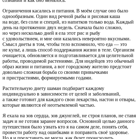
сознании и как оно менялось.
Ограничения касались и питания. В моём случае оно было
однообразным. Один вид речной рыбы и рисовая каша
на воде, без соли и специй, из напитков только вода. Каждый
день на протяжении двух недель. Сначала было сложно,
но через несколько дней я ела этот рис и рыбу
с удовольствием, и мне они казались невероятно вкусными.
Смысл диеты в том, чтобы тело вспомнило, что еда — это
не культ, а лишь способ поддержания жизни в теле. Организм
очищается, обновляется и подготавливается для целительной
работы, проводимой растениями. Для индейцев это обычный
образ жизни и питания, а вот городскому жителю предстоит
довольно сложная борьба со своими привычками
и пристрастиями, формируемыми годами.
Растительную диету шаман подбирает каждому
индивидуально в зависимости от целей и заболеваний,
а также готовит для каждого свои лекарства, настои и отвары,
которые являются её неотъемлемой частью.
Я ехала на зов сердца, зов джунглей, не строя планов, не ставя
задач и не готовя заранее вопросов. Основной целью данного
путешествия было узнать
кто я
на самом деле, понять себя,
провести работу над ошибками и поправить своё здоровье.
Но я и представить не могла, как будет происходить