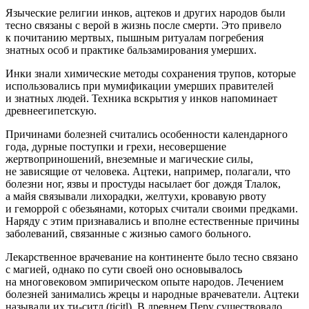
Языческие религии инков, ацтеков и других народов были
тесно связаны с верой в жизнь после смерти. Это привело
к почитанию мертвых, пышным ритуалам погребения
знатных особ и практике бальзамирования умерших.
Инки знали химические методы сохранения трупов, которые
использовались при мумификации умерших правителей
и знатных людей. Техника вскрытия у инков напоминает
древнеегипетскую.
Причинами болезней считались особенности календарного
года, дурные поступки и грехи, несовершение
жертвоприношений, внеземные и магические силы,
не зависящие от человека. Ацтеки, например, полагали, что
болезни ног, язвы и простуды насылает бог дождя Тлалок,
а майя связывали лихорадки, желтухи, кровавую рвоту
и геморрой с обезьянами, которых считали своими предками.
Наряду с этим признавались и вполне естественные причины
заболеваний, связанные с жизнью самого больного.
Лекарственное врачевание на континенте было тесно связано
с магией, однако по сути своей оно основывалось
на многовековом эмпирическом опыте народов. Лечением
болезней занимались жрецы и народные врачеватели. Ацтеки
называли их ти-ситл (ticitl). В древнем Перу существовало