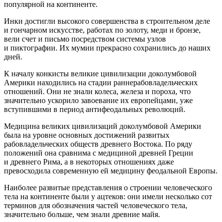
популярной на континенте.
Инки достигли высокого совершенства в строительном деле
и гончарном искусстве, работах по золоту, меди и бронзе,
вели счет и письмо посредством системы узлов
и пиктографии. Их мумии прекрасно сохранились до наших
дней.
К началу конкисты великие цивилизации доколумбовой
Америк
и находились на стадии раннерабовладельческих
отношений. Они не знали
колес
а, железа и пороха, что
значительно ускорило завоевание их европейцами, уже
вступившими в период антифеодальных революций.
Медицина великих цивилизаций доколумбовой
Америк
и
была на уровне основных достижений развитых
рабовладельческих обществ древнего Востока. По ряду
положений она сравнима с медициной древней Греции
и древнего Рима, а в некоторых отношениях даже
превосходила современную ей медицину феодальной Европы.
Наиболее развитые представления о строении человеческого
тела на континенте были у ацтеков: они имели несколько сот
терминов для обозначения частей человеческого тела,
значительно больше, чем знали древние майя.