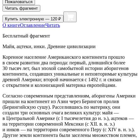
Пожаловаться
Читать фрагмент
Купить
электронную — 120 ₽
О книге
Оглавление
Читать
Бесплатный фрагмент
Майя, ацтеки, инки. Древние цивилизации
Коренное население
Америк
анского континента прошло
в своем развитии два периода: первый, длившийся более
30 тысяч лет, был эпохой самобытной истории аборигенов
континента, создавших уникальные и неповторимые культуры
древней
Америк
и; второй начинается с 1492 г. и связан
с открытием и колонизацией материка европейцами.
Согласно современным представлениям, аборигены
Америк
и
пришли на континент из Азии через Берингов пролив
(Берингийскую сушу). Расселившись по материку, они
создали три основных очага великих культур: майя —
в Центральной
Америк
е (с I тысячелетия до н. э.), ацтеков —
на территории современной Мексики (с XII. в. н. э.)
и инков — на территории современного Перу (с XIV в. н. э.).
Другие земли континента были заселены множеством племен,