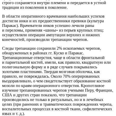
строго сохраняется внутри племени и передается в устной
традиции из поколения в поколение.
В области оперативного врачевания наибольших успехов
достигли инки и их предшественники превнки (культура
Паракас). Врачеватели инков успешно лечили раны
и переломы, применяя «шины» из перьев крупных птиц;
осуществляли операции ампутации верхних и нижних
конечностей, производили трепанации черепов.
Следы трепанации сохранили 2% ископаемых черепов,
обнаруженных в районах гг. Куско и Паракас.
Трепа
нацио
нные отверстия, чаще в области фронтальной
и париетальной костей, имели, как правило, квадратную или
полигональную форму и в ряде случаев покрывались
золотыми пластинами. Твердая мозговая оболочка, как
правило, не повреждалась. Около 70% оперированных
выздоравливало, о чем свидетельствует образование костной
мозоли по краям операционного отверстия. Кропотливое
изучение трепанированных черепов учеными Перу, Франции,
США и других стран показало, что трепанации
производились не только в ритуальных, но и в лечебных
целях (при ранениях и травматических повреждениях черепа,
воспалительных процессах в костной ткани, сифилитических
язвах и т. д.).