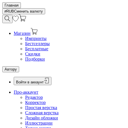
Главная
RUB
Сменить валюту
Магазин
Импринты
Бестселлеры
Бесплатные
Скидки
Подборки
Автору
Войти в аккаунт
Про-аккаунт
Редактор
Корректор
Простая верстка
Сложная верстка
Дизайн обложки
Иллюстрации