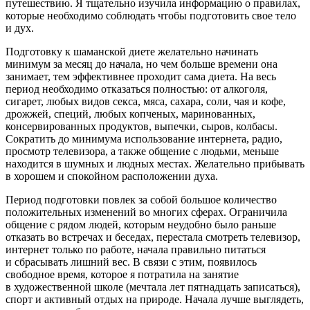
путешествию. Я тщательно изучила информацию о правилах,
которые необходимо соблюдать чтобы подготовить свое тело
и дух.
Подготовку к шаманской диете желательно начинать
минимум за месяц до начала, но чем больше времени она
занимает, тем эффективнее проходит сама диета. На весь
период необходимо отказаться полностью: от
алкогол
я,
сигар
ет, любых видов
секс
а, мяса, сахара, соли, чая и кофе,
дрожжей, специй, любых копченых, маринованных,
консервированных продуктов, выпечки, сыров, колбасы.
Сократить до минимума использование интернета, радио,
просмотр телевизора, а также общение с людьми, меньше
находится в шумных и людных местах. Желательно прибывать
в хорошем и спокойном расположении духа.
Период подготовки повлек за собой большое количество
положительных изменений во многих сферах. Ограничила
общение с рядом людей, которым неудобно было раньше
отказать во встречах и беседах, перестала смотреть телевизор,
интернет только по работе, начала правильно питаться
и сбрасывать лишний вес. В связи с этим, появилось
свободное время, которое я потратила на занятие
в художественной школе (мечтала лет пятнадцать записаться),
спорт и активный отдых на природе. Начала лучше выглядеть,