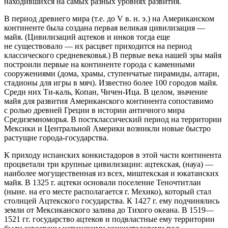
находившихся на самых разных уровнях развития.
В период древнего мира (т.е. до V в. н. э.) на
Америк
анском
континенте была создана первая великая цивилизация —
майя. (Цивилизаций ацтеков и инков тогда еще
не существовало — их расцвет приходится на период
классического средневековья.) В первые века нашей эры майя
построили первые на континенте города с каменными
сооружениями (дома, храмы, ступенчатые пирамиды, алтари,
стадионы для игры в мяч). Известно более 100 городов майя.
Среди них Ти-каль, Копан, Чичен-Ица. В целом, значение
майя для развития
Америк
анского континента сопоставимо
с ролью древней Греции в истории античного мира
Средиземноморья. В постклассический период на территории
Мексики и Центральной
Америк
и возникли новые быстро
растущие города-государства.
К приходу испанских конкистадоров в этой части континента
процветали три крупные цивилизации: ацтекская, (науа) —
наиболее могущественная из всех, миштекская и юкатанских
майя. В 1325 г. ацтеки основали поселение Теночтитлан
(ныне. на его месте располагается г. Мехико), который стал
столицей Ацтекского государства. К 1427 г. ему подчинялись
земли от Мексиканского залива до Тихого океана. В 1519—
1521 гг. государство ацтеков и подвластные ему территории