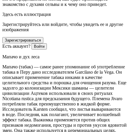
знакомство с духами сельвы и к чему оно приведет.
Здесь есть иллюстрация
Зарегистрируйтесь или войдите, чтобы увидеть ее и другие
изображения
Зарегистрироваться
Есть аккаунт?
Войти
Мапачо и дух леса
Мапачо (
табак
)
— самое ранее упоминание об употребление
табака в Перу дано исследователем Garcilaso de la Vega. Он
описывает применение табака инками в качестве
целительного средства и порошка для очищения разума. Еще
задолго до колонизации Мексики шаманы — целители
цивилизации Ацтеков использовали в своих ритуалах
Nicotiana rustica для предсказания будущего. Племена Jivaro
потребляли табак преимущественно в жидкой форме.
Исследователь Karsten сообщил, что листья вывариваются
в воде. Последняя, как полагают, увеличивает волшебный
эффект
табак
а. Выжимка применяется против общих
признаков недомогания, простуды и против укусов ядовитой
змеи. Она также используется в церемониальных целях.