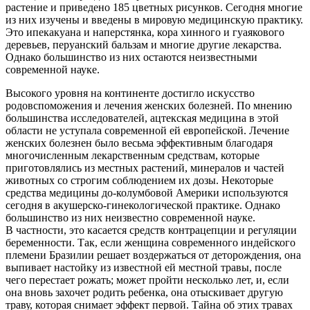
растение и приведено 185 цветных рисунков. Сегодня многие
из них изучены и введены в мировую медицинскую практику.
Это ипекакуана и наперстянка, кора хинного и гуаякового
деревьев, перуанский бальзам и многие другие лекарства.
Однако большинство из них остаются неизвестными
современной науке.
Высокого уровня на континенте достигло искусство
родовспоможения и лечения женских болезней. По мнению
большинства исследователей, ацтекская медицина в этой
области не уступала современной ей европейской. Лечение
женских болезнен было весьма эффективным благодаря
многочисленным лекарственным средствам, которые
приготовлялись из местных растений, минералов и частей
животных со строгим соблюдением их дозы. Некоторые
средства медицины до-колумбовой
Америк
и используются
сегодня в акушерско-гинекологической практике. Однако
большинство из них неизвестно современной науке.
В частности, это касается средств контрацепции и регуляции
беременности. Так, если женщина современного индейского
племени Бразилии решает воздержаться от деторождения, она
выпивает настойку из известной ей местной травы, после
чего перестает рожать; может пройти несколько лет, и, если
она вновь захочет родить ребенка, она отыскивает другую
траву, которая снимает эффект первой. Тайна об этих травах