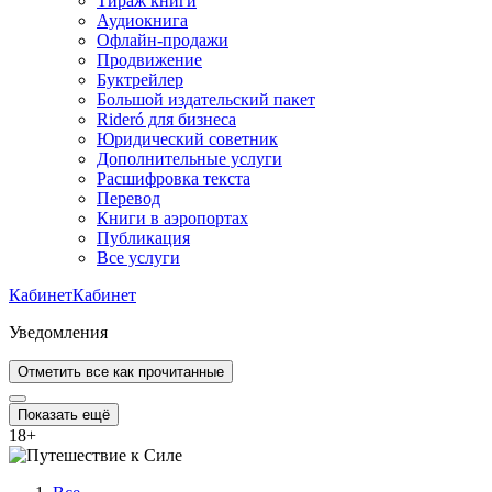
Тираж книги
Аудиокнига
Офлайн-продажи
Продвижение
Буктрейлер
Большой издательский пакет
Rideró для бизнеса
Юридический советник
Дополнительные услуги
Расшифровка текста
Перевод
Книги в аэропортах
Публикация
Все услуги
Кабинет
Кабинет
Уведомления
Отметить все как прочитанные
Показать ещё
18
+