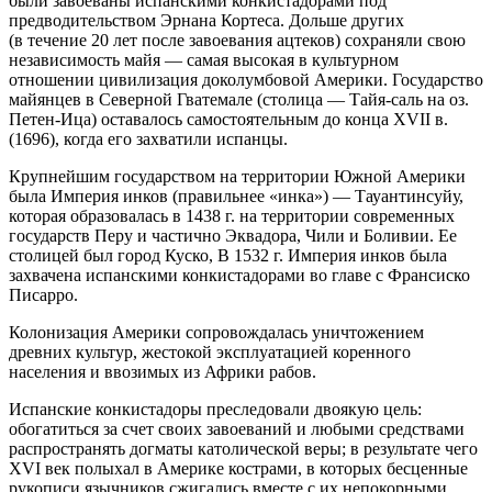
были завоеваны испанскими конкистадорами под
предводительством Эрнана Кортеса. Дольше других
(в течение 20 лет после завоевания ацтеков) сохраняли свою
независимость майя — самая высокая в культурном
отношении цивилизация доколумбовой
Америк
и. Государство
майянцев в Северной Гватемале (столица — Тайя-саль на оз.
Петен-Ица) оставалось самостоятельным до конца XVII в.
(1696), когда его захватили испанцы.
Крупнейшим государством на территории Южной
Америк
и
была Империя инков (правильнее «инка») — Тауантинсуйу,
которая образовалась в 1438 г. на территории современных
государств Перу и частично Эквадора, Чили и Боливии. Ее
столицей был город Куско, В 1532 г. Империя инков была
захвачена испанскими конкистадорами во главе с Франсиско
Писарро.
Колонизация
Америк
и сопровождалась уничтожением
древних культур, жестокой эксплуатацией коренного
населения и ввозимых из Африки рабов.
Испанские конкистадоры преследовали двоякую цель:
обогатиться за счет своих завоеваний и любыми средствами
распространять догматы католической веры; в результате чего
XVI век полыхал в
Америк
е кострами, в которых бесценные
рукописи язычников сжигались вместе с их непокорными