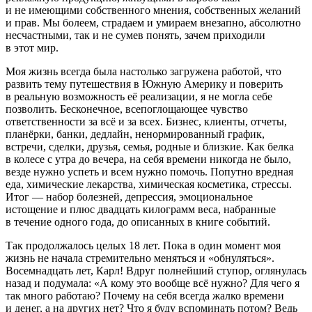
и не имеющими собственного мнения, собственных желаний
и прав. Мы болеем, страдаем и умираем внезапно, абсолютно
несчастными, так и не сумев понять, зачем приходили
в этот мир.
Моя жизнь всегда была настолько загружена работой, что
развить тему путешествия в Южную
Америк
у и поверить
в реальную возможность её реализации, я не могла себе
позволить. Бесконечное, всепоглощающее чувство
ответственности за всё и за всех. Бизнес, клиенты, отчеты,
планёрки, банки, дедлайн, ненормированный график,
встречи, сделки, друзья, семья, родные и близкие. Как белка
в колесе с утра до вечера, на себя времени никогда не было,
везде нужно успеть и всем нужно помочь. Попутно вредная
еда, химические лекарства, химическая косметика, стрессы.
Итог — набор болезней, депрессия, эмоциональное
истощение и плюс двадцать килограмм веса, набранные
в течение одного года, до описанных в книге событий.
Так продолжалось целых 18 лет. Пока в один момент моя
жизнь не начала стремительно меняться и «обнуляться».
Восемнадцать лет, Карл! Вдруг полнейший ступор, оглянулась
назад и подумала: «А кому это вообще всё нужно? Для чего я
так много работаю? Почему на себя всегда жалко времени
и денег, а на других нет? Что я буду вспоминать потом? Ведь