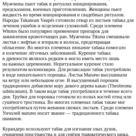
Мужчины пьют табак в ритуалах инициирования,
предсказания, военных приготовлениях. Женщины пьют
жидкость во время инициирования и свадебных ритуалов.
Народы Tukanoan Vaupés готовили отвар из листьев табака для
лечения ушибов и исцеления сухожилий. Среди племени
Witotos было популярно применение припарок для
заживления кровоточащих ран. Мужчины Tikuna смешивали
листья с нефтью и втирали в волосы, предотвращая
облысение. Во многих племенах нюхание табака помогало
в излечение лёгочных заболеваний. Курение табака
в древности являлось редким и могло иметь место лишь
на важных церемониях. Неритуальное курение стало
результатом колонизации. Для релаксации табак употребляли
в виде нюхательного
порош
ка. Листья Мапачо высушивали
на ветру или небольшом огне. В высушенный
порош
ок
традиционно добавляли кору дикого дерева какао (Theobroma
subincanum). В таком виде табак употреблялся в течение всего
дня. Трубки для порошка готовили из полых костей птиц или
сушёного тростника. Во многих племенах табак также мог
употребляться путем жевания свежих листьев. Среди племени
Уичолей мапачо носит звание — традиционного табака
шаманов.
Курандеро используют табак для изгнания злых духов,
очищения пространства и для снятия травматического шока.