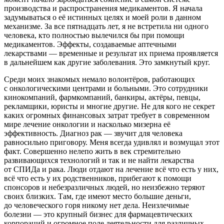
производства и распространения медикаментов. Я начала
задумываться о её истинных целях и моей роли в данном
механизме. За все пятнадцать лет, я не встретила ни одного
человека, кто полностью вылечился бы при помощи
медикаментов. Эффекты, создаваемые аптечными
лекарствами — временные и результат их приема проявляется
в дальнейшем как другие заболевания. Это замкнутый круг.
Среди моих знакомых немало волонтёров, работающих
с онкологическими центрами и больными. Это сотрудники
кинокомпаний, фармкомпаний, банкиры, актёры, певцы,
рекламщики, юристы и многие другие. Не для кого не секрет
каких огромных финансовых затрат требует в современном
мире лечение онкологии и насколько мизерна её
эффективность. Диагноз рак — звучит для человека
равносильно приговору. Меня всегда удивлял и возмущал этот
факт. Совершенно нелепо жить в век стремительно
развивающихся технологий и так и не найти лекарства
от СПИДа и рака. Люди отдают на лечение всё что есть у них,
всё что есть у их родственников, прибегают к помощи
спонсоров и небезразличных людей, но неизбежно теряют
своих близких. Там, где имеют место большие деньги,
до человеческого горя никому нет дела. Неизлечимые
болезни — это крупный бизнес для фармацевтических
корпораций и огромное поле деятельности для различных