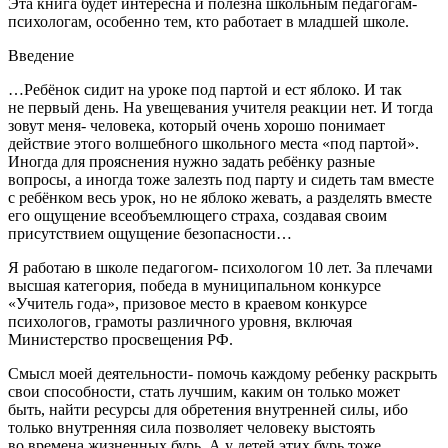
Эта книга будет интересна и полезна школьным педагогам-
психологам, особенно тем, кто работает в младшей школе.
Введение
…Ребёнок сидит на уроке под партой и ест яблоко. И так
не первый день. На увещевания учителя реакции нет. И тогда
зовут меня- человека, который очень хорошо понимает
действие этого волшебного школьного места «под партой».
Иногда для прояснения нужно задать ребёнку разные
вопросы, а иногда тоже залезть под парту и сидеть там вместе
с ребёнком весь урок, но не яблоко жевать, а разделять вместе
его ощущение всеобъемлющего страха, создавая своим
присутствием ощущение безопасности…
Я работаю в школе педагогом- психологом 10 лет. За плечами
высшая категория, победа в муниципальном конкурсе
«Учитель года», призовое место в краевом конкурсе
психологов, грамоты различного уровня, включая
Министерство просвещения РФ.
Смысл моей деятельности- помочь каждому ребенку раскрыть
свои способности, стать лучшим, каким он только может
быть, найти ресурсы для обретения внутренней силы, ибо
только внутренняя сила позволяет человеку выстоять
во времена жизненных бурь. А у детей этих бурь тоже