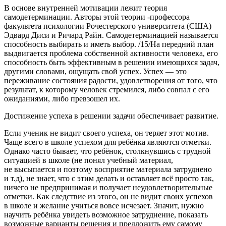
В основе внутренней мотивации лежит теория
самодетерминации. Авторы этой теории -профессора
факультета психологии Рочестерского университета (США)
Эдвард Диси и Ричард Райн. Самодетерминацией называется
способность выбирать и иметь выбор. /15/На передний план
выдвигается проблема собственной активности человека, его
способность быть эффективным в решении имеющихся задач,
другими словами, ощущать свой успех. Успех — это
переживание состояния радости, удовлетворения от того, что
результат, к которому человек стремился, либо совпал с его
ожиданиями, либо превзошел их.
Достижение успеха в решении задачи обеспечивает развитие.
Если ученик не видит своего успеха, он теряет этот мотив.
Чаще всего в школе успехом для ребёнка являются отметки.
Однако часто бывает, что ребёнок, столкнувшись с трудной
ситуацией в школе (не понял учебный материал,
не высыпается и поэтому восприятие материала затруднено
и т.д), не знает, что с этим делать и оставляет всё просто так,
ничего не предпринимая и получает неудовлетворительные
отметки. Как следствие из этого, он не видит своих успехов
в школе и желание учиться вовсе исчезает. Значит, нужно
научить ребёнка увидеть возможное затруднение, показать
возможные варианты решения и предложить ему самому