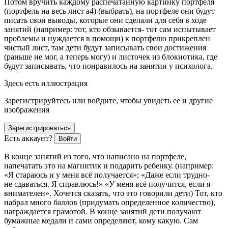
Потом вручить каждому распечатанную картинку портфеля
(портфель на весь лист а4) (выбрать), на портфеле они будут
писать свои выводы, которые они сделали для себя в ходе
занятий (например: тот, кто обзывается- тот сам испытывает
проблемы и нуждается в помощи) к портфелю прикреплен
чистый лист, там дети будут записывать свои достижения
(раньше не мог, а теперь могу) и листочек из блокнотика, где
будут записывать, что понравилось на занятии у психолога.
Здесь есть иллюстрация
Зарегистрируйтесь или войдите, чтобы увидеть ее и другие
изображения
Зарегистрироваться
Есть аккаунт?
Войти
В конце занятий из того, что написано на портфеле,
напечатать это на магнитик и подарить ребенку. (например:
«Я стараюсь и у меня всё получается»; «Даже если трудно-
не сдаваться. Я справлюсь!» «У меня всё получится, если я
внимателен». Хочется сказать, что это говорили дети) Тот, кто
набрал много баллов (придумать определенное количество),
награждается грамотой. В конце занятий дети получают
бумажные медали и сами определяют, кому какую. Сам