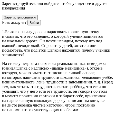
Зарегистрируйтесь или войдите, чтобы увидеть ее и другие
изображения
Зарегистрироваться
Есть аккаунт?
Войти
1.Ближе к началу дороги нарисовать крошечную точку
и сказать, что это камешек, о который ученик запинается
на школьной дороге. Он почти невидим, потому что под
шапкой- невидимкой. Спросить у детей, хотят ли они
посмотреть, что под этой шапкой находится, почему ученики
запинаются?
На столе у педагога-психолога реальная шапка- невидимка
(банная шапка с надписью «шапка- невидимка»), открыв
которую, можно заметить записки на липкой основе,
на которых написаны трудности
школьни
ка, мешающие учёбе:
невнимательность, лень, трудности в запоминании, т. д. Перед
тем, как читать эти трудности, сказать ребёнку, что если он
услышит, что у него есть эта трудность, он говорит об этом
в момент прочтения карточки и забирает себе, приклеивая
на нарисованную школьную дорогу написанным вниз, т.е..
на листе ребёнка чистые карточки, чтобы постоянно
не напоминать о существующих проблемах.