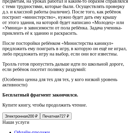
предметам, на уроках работал и каким-то образом справлялся
с теми трудностями, которые были. Осуществлять проверку
д.з. и классной работы (наличие). После того, как ребёнок
построит «министерство», нужно будет дать ему крышу
от этого здания, на которой будет написано «Молодец» или
«Умница» в зависимости от пола ребёнка. Задача ученика-
приклеить её к зданию и раскрасить.
После посторойки ребёнком «Министерства каникул»
предложить ему поиграть в игру, в которую он ещё не играл,
либо предложить игру на выбор, если они все известны.
Тролль готов пропустить дальше идти по школьной дороге,
если ребёнок посетит
полянку раздумий:
(Особенно ценна для тех для тех, у кого низкий уровень
активности)
Бесплатный фрагмент закончился.
Купите книгу, чтобы продолжить чтение.
Электронная
200
₽
Печатная
727
₽
Наши услуги
Офлайн-продажи