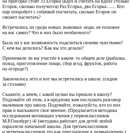
на пригорке стоят 33 Егорки (вдох и считать на вдохе столько
Егорок, сколько получится) Раз Егорка, два Егорка…… Кто
еще попробует с собачкой посчитать, сколько Егорок он
сможет насчитать?
Встречались ли среди новых знакомых люди, не похожие
на вас самих? Что в них было необычного?
Была ли у вас возможность поделиться своими чувствами?
С кем вы делились? Как вы это делали?
Принимали ли вы участие в каком- то общем деле (рыбалка,
поход, приготовление пищи, сбор ягод, фруктов, работа
на огороде?)
Закончилось лето и вот мы встретились в школе. (сидим
за столами)
Скажите, а зачем, с какой целью вы пришли в школу?
Подумайте об этом, а я предложу вам послушать разговор
мальчиков про школу. Подумайте, пожалуйста, кто из них
прав и выскажите свое мнение. (Предлагается методика
исследования мотивации учения у первоклассников
М.Р.Гинзбург) /4/ (методика работает для детей любой
параллели начальной школы. Для третьеклассников
и четвероклассников это как приглашение к размышлению.)