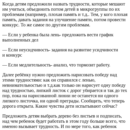
Когда детям предложили назвать трудности, которые мешают
им учиться, объединить потом детей в микрогруппы по их
проблемам (например, плохая память и т.д.. Тем, у кого плохая
память, давать задания на улучшение памяти, потом провести
конкурс. То же самое по другим проблемам.
— Если у ребенка была лень- предложить вести график
выполненных дел
— Если неусидчивость- задания на развитие усидчивости
и конкурс
— Если медлительность- анализ, что тормозит работу.
Далее ребёнку нужно предложить нарисовать победу над
этими трудностями: как он справился с ленью,
невнимательностью и т.д.как только он нарисует одну победу
над трудностью, липкий листок с дорог убирается и так до тех
пор, пока на нарисованной линии не останется ни одного
липкого листочка, ни одной преграды. Сообщить, что теперь
дорога открыта. Какие чувства дети испытывают сейчас?
Предложить детям выбрать дерево без листьев и подписать,
над чем ребенок будет работать в этом году больше всего, что
именно вызывает трудность. И по мере того, как ребенок