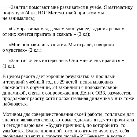
— «Занятия помогают мне развиваться в учебе. Я математику
подтянул» (4 кл, НО! Математикой при этом мы
не занимались);
— «Саморазвиваемся, делаем мозг умнее, задания решаем,
от них хочется прыгать и скакать!» (3 кл);
— «Мне понравились занятия. Мы играли, говорили
о чувствах» (2 кл.);
— «Занятия очень интересные. Они мне очень нравятся!»
(1 кл).
В целом работа дает хорошие результаты: за прошлый
и текущий учебный год из 29 детей, испытывающих
сложности в обучении, 23 закончили с положительной
динамикой, сняты с сопровождения. Дети с ОВЗ, разумеется,
продолжают работу, хотя положительная динамика у них тоже
наблюдется.
Мотивом для совершенствования своей работы, топливом для
энергии являются слова, которые однажды я где- то прочитала
и сегодня дарю вам: «Будьте причиной, по которой кто- то
улыбается. Будьте причиной того, что кто- то чувствует себя
любимым и верит в доброту людей» Р.Т.Беннетт. А когда я