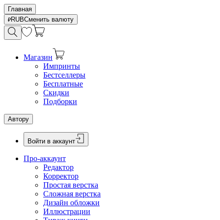
Главная
RUB
Сменить валюту
Магазин
Импринты
Бестселлеры
Бесплатные
Скидки
Подборки
Автору
Войти в аккаунт
Про-аккаунт
Редактор
Корректор
Простая верстка
Сложная верстка
Дизайн обложки
Иллюстрации