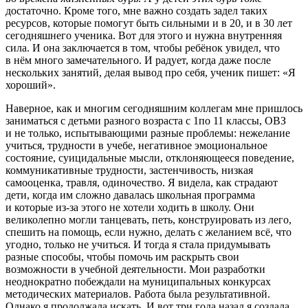
достаточно. Кроме того, мне важно создать задел таких
ресурсов, которые помогут быть сильными и в 20, и в 30 лет
сегодняшнего ученика. Вот для этого и нужна внутренняя
сила. И она заключается в том, чтобы ребёнок увидел, что
в нём много замечательного. И радует, когда даже после
нескольких занятий, делая вывод про себя, ученик пишет: «Я
хороший».
Наверное, как и многим сегодняшним коллегам мне пришлось
заниматься с детьми разного возраста с 1по 11 классы, ОВЗ
и не только, испытывающими разные проблемы: нежелание
учиться, трудности в учебе, негативное эмоциональное
состояние,
суиц
идальные мысли, отклоняющееся поведение,
коммуникативные трудности, застенчивость, низкая
самооценка, травля, одиночество. Я видела, как страдают
дети, когда им сложно давалась школьная программа
и которые из-за этого не хотели ходить в школу. Они
великолепно могли танцевать, петь, конструировать из лего,
спешить на помощь, если нужно, делать с желанием всё, что
угодно, только не учиться. И тогда я стала придумывать
разные способы, чтобы помочь им раскрыть свои
возможности в учебной деятельности. Мои разработки
неоднократно побеждали на муниципальных конкурсах
методических материалов. Работа была результативной.
Однако я продолжала искать. И вот три года назад я создала