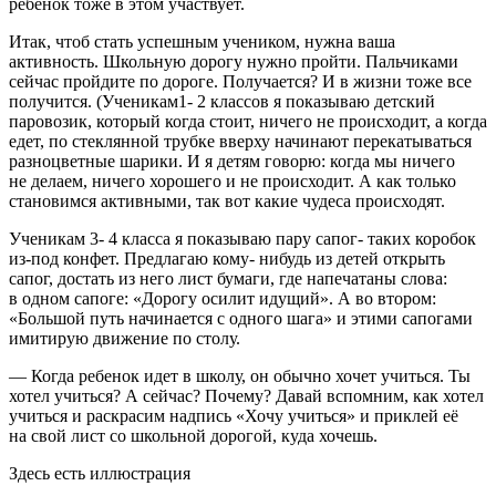
ребенок тоже в этом участвует.
Итак, чтоб стать успешным учеником, нужна ваша
активность. Школьную дорогу нужно пройти. Пальчиками
сейчас пройдите по дороге. Получается? И в жизни тоже все
получится. (Ученикам1- 2 классов я показываю детский
паровозик, который когда стоит, ничего не происходит, а когда
едет, по стеклянной трубке вверху начинают перекатываться
разноцветные шарики. И я детям говорю: когда мы ничего
не делаем, ничего хорошего и не происходит. А как только
становимся активными, так вот какие чудеса происходят.
Ученикам 3- 4 класса я показываю пару сапог- таких коробок
из-под конфет. Предлагаю кому- нибудь из детей открыть
сапог, достать из него лист бумаги, где напечатаны слова:
в одном сапоге: «Дорогу осилит идущий». А во втором:
«Большой путь начинается с одного шага» и этими сапогами
имитирую движение по столу.
— Когда ребенок идет в школу, он обычно хочет учиться. Ты
хотел учиться? А сейчас? Почему? Давай вспомним, как хотел
учиться и раскрасим надпись «Хочу учиться» и приклей её
на свой лист со школьной дорогой, куда хочешь.
Здесь есть иллюстрация