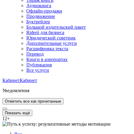
Тираж книги
Аудиокнига
Офлайн-продажи
Продвижение
Буктрейлер
Большой издательский пакет
Rideró для бизнеса
Юридический советник
Дополнительные услуги
Расшифровка текста
Перевод
Книги в аэропортах
Публикация
Все услуги
Кабинет
Кабинет
Уведомления
Отметить все как прочитанные
Показать ещё
12
+