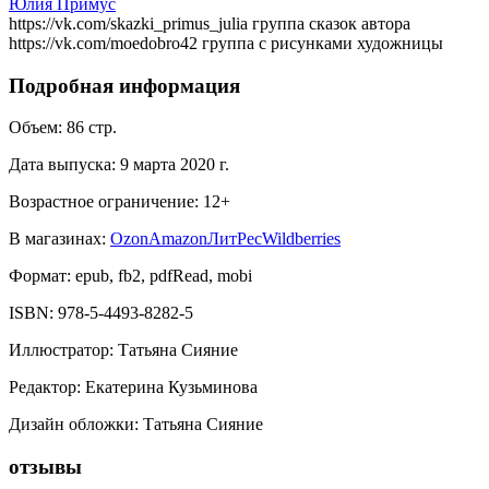
Юлия Примус
https://vk.com/skazki_primus_julia группа сказок автора
https://vk.com/moedobro42 группа с рисунками художницы
Подробная информация
Объем:
86
стр.
Дата выпуска:
9 марта 2020 г.
Возрастное ограничение:
12
+
В магазинах:
Ozon
Amazon
ЛитРес
Wildberries
Формат:
epub, fb2, pdfRead, mobi
ISBN:
978-5-4493-8282-5
Иллюстратор
:
Татьяна Сияние
Редактор
:
Екатерина Кузьминова
Дизайн обложки
:
Татьяна Сияние
отзывы