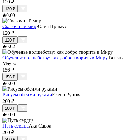
120
₽
120
₽
0.0
0
Сказочный мир
Юлия Примус
120
₽
120
₽
0.0
2
Обученье волшебству: как добро творить в Миру
Татьяна
Мауро
156
₽
156
₽
0.0
0
Рисуем обеими руками
Елена Рунова
200
₽
200
₽
0.0
0
Путь сердца
Ака Сарра
200
₽
200
₽