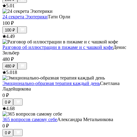
5.0
1
24 секрета Эзотерики
Тати Орли
100
₽
100
₽
4.4
9
Разговор об иллюстрации в пижаме и с чашкой кофе
Денис
Зильбер
480
₽
480
₽
5.0
18
Эмоционально-образная терапия каждый день
Светлана
Ладейщикова
0
₽
0
₽
4.6
8
365 вопросов самому себе
Александра Метальникова
0
₽
0
₽