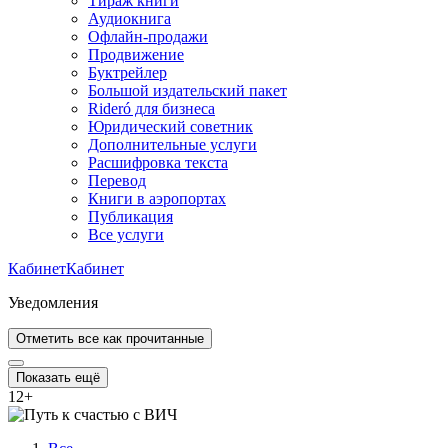
Тираж книги
Аудиокнига
Офлайн-продажи
Продвижение
Буктрейлер
Большой издательский пакет
Rideró для бизнеса
Юридический советник
Дополнительные услуги
Расшифровка текста
Перевод
Книги в аэропортах
Публикация
Все услуги
Кабинет
Кабинет
Уведомления
Отметить все как прочитанные
Показать ещё
12
+