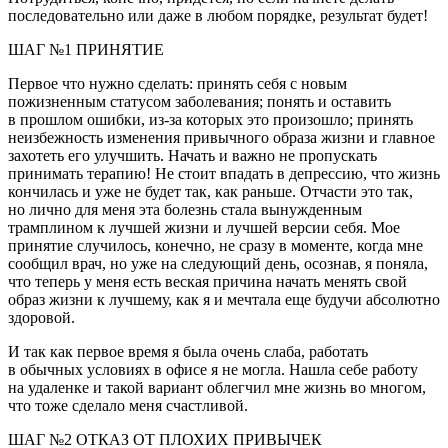
последовательно или даже в любом порядке, результат будет!
ШАГ №1 ПРИНЯТИЕ
Первое что нужно сделать: принять себя с новым
пожизненным статусом заболевания; понять и оставить
в прошлом ошибки, из-за которых это произошло; принять
неизбежность изменения привычного образа жизни и главное
захотеть его улучшить. Начать и важно не пропускать
принимать терапию! Не стоит впадать в депрессию, что жизнь
кончилась и уже не будет так, как раньше. Отчасти это так,
но лично для меня эта болезнь стала вынужденным
трамплином к лучшей жизни и лучшей версии себя. Мое
принятие случилось, конечно, не сразу в моменте, когда мне
сообщил врач, но уже на следующий день, осознав, я поняла,
что теперь у меня есть веская причина начать менять свой
образ жизни к лучшему, как я и мечтала еще будучи абсолютно
здоровой.
И так как первое время я была очень слаба, работать
в обычных условиях в офисе я не могла. Нашла себе работу
на удаленке и такой вариант облегчил мне жизнь во многом,
что тоже сделало меня счастливой.
ШАГ №2 ОТКАЗ ОТ ПЛОХИХ ПРИВЫЧЕК