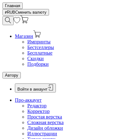
Главная
RUB
Сменить валюту
Магазин
Импринты
Бестселлеры
Бесплатные
Скидки
Подборки
Автору
Войти в аккаунт
Про-аккаунт
Редактор
Корректор
Простая верстка
Сложная верстка
Дизайн обложки
Иллюстрации