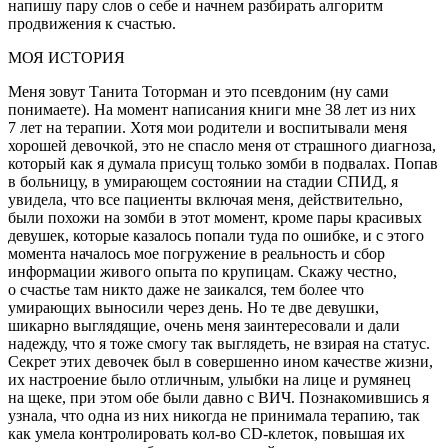
напишу пару слов о себе и начнем разбирать алгоритм
продвижения к счастью.
МОЯ ИСТОРИЯ
Меня зовут Танита Тоторман и это псевдоним (ну сами
понимаете). На момент написания книги мне 38 лет из них
7 лет на терапии. Хотя мои родители и воспитывали меня
хорошей девочкой, это не спасло меня от страшного диагноза,
который как я думала присущ только зомби в подвалах. Попав
в больницу, в умирающем состоянии на стадии
СПИД,
я
увидела, что все пациенты включая меня, действительно,
были похожи на зомби в этот момент, кроме пары красивых
девушек, которые казалось попали туда по ошибке, и с этого
момента началось мое погружение в реальность и сбор
информации живого опыта по крупицам. Скажу честно,
о счастье там никто даже не заикался, тем более что
умирающих выносили через день. Но те две девушки,
шикарно выглядящие, очень меня заинтересовали и дали
надежду, что я тоже смогу так выглядеть, не взирая на статус.
Секрет этих девочек был в совершенно ином качестве жизни,
их настроение было отличным, улыбки на лице и румянец
на щеке, при этом обе были давно с ВИЧ. Познакомившись я
узнала, что одна из них никогда не принимала терапию, так
как умела контролировать кол-во CD-клеток, повышая их