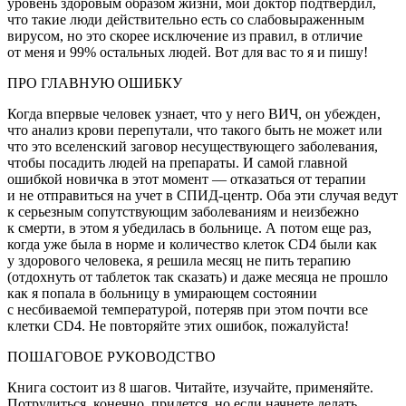
уровень здоровым образом жизни, мой доктор подтвердил,
что такие люди действительно есть со слабовыраженным
вирусом, но это скорее исключение из правил, в отличие
от меня и 99% остальных людей. Вот для вас то я и пишу!
ПРО ГЛАВНУЮ ОШИБКУ
Когда впервые человек узнает, что у него ВИЧ, он убежден,
что анализ крови перепутали, что такого быть не может или
что это вселенский заговор несуществующего заболевания,
чтобы посадить людей на препараты. И самой главной
ошибкой новичка в этот момент — отказаться от терапии
и не отправиться на учет в
СПИД
-центр. Оба эти случая ведут
к серьезным сопутствующим заболеваниям и неизбежно
к смерти, в этом я убедилась в больнице. А потом еще раз,
когда уже была в норме и количество клеток CD4 были как
у здорового человека, я решила месяц не пить терапию
(отдохнуть от
таблет
ок так сказать) и даже месяца не прошло
как я попала в больницу в умирающем состоянии
с несбиваемой температурой, потеряв при этом почти все
клетки CD4. Не повторяйте этих ошибок, пожалуйста!
ПОШАГОВОЕ РУКОВОДСТВО
Книга состоит из 8 шагов. Читайте, изучайте, применяйте.
Потрудиться, конечно, придется, но если начнете делать