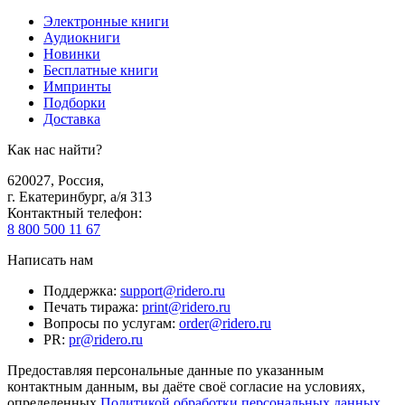
Электронные книги
Аудиокниги
Новинки
Бесплатные книги
Импринты
Подборки
Доставка
Как нас найти?
620027
,
Россия
,
г. Екатеринбург, а/я 313
Контактный телефон
:
8 800 500 11 67
Написать нам
Поддержка
:
support@ridero.ru
Печать тиража
:
print@ridero.ru
Вопросы по услугам
:
order@ridero.ru
PR
:
pr@ridero.ru
Предоставляя персональные данные по указанным
контактным данным, вы даёте своё согласие на условиях,
определенных
Политикой обработки персональных данных