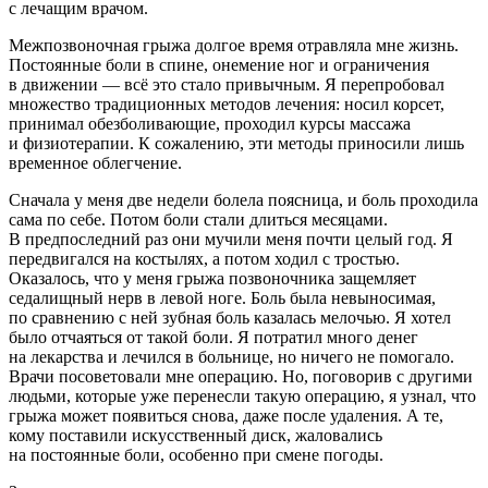
с лечащим врачом.
Межпозвоночная грыжа долгое время отравляла мне жизнь.
Постоянные боли в спине, онемение ног и ограничения
в движении — всё это стало привычным. Я перепробовал
множество традиционных методов лечения: носил корсет,
принимал обезболивающие, проходил курсы массажа
и физиотерапии. К сожалению, эти методы приносили лишь
временное облегчение.
Сначала у меня две недели болела поясница, и боль проходила
сама по себе. Потом боли стали длиться месяцами.
В предпоследний раз они мучили меня почти целый год. Я
передвигался на костылях, а потом ходил с тростью.
Оказалось, что у меня грыжа позвоночника защемляет
седалищный нерв в левой ноге. Боль была невыносимая,
по сравнению с ней зубная боль казалась мелочью. Я хотел
было отчаяться от такой боли. Я потратил много денег
на лекарства и лечился в больнице, но ничего не помогало.
Врачи посоветовали мне операцию. Но, поговорив с другими
людьми, которые уже перенесли такую операцию, я узнал, что
грыжа может появиться снова, даже после удаления. А те,
кому поставили искусственный диск, жаловались
на постоянные боли, особенно при смене погоды.