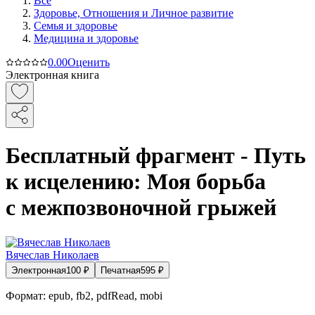
Все
Здоровье, Отношения и Личное развитие
Семья и здоровье
Медицина и здоровье
0.0
0
Оценить
Электронная книга
Бесплатный фрагмент - Путь
к исцелению: Моя борьба
с межпозвоночной грыжей
Вячеслав Николаев
Электронная
100
₽
Печатная
595
₽
Формат:
epub, fb2, pdfRead, mobi