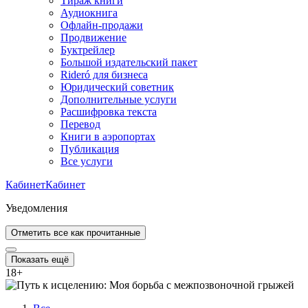
Тираж книги
Аудиокнига
Офлайн-продажи
Продвижение
Буктрейлер
Большой издательский пакет
Rideró для бизнеса
Юридический советник
Дополнительные услуги
Расшифровка текста
Перевод
Книги в аэропортах
Публикация
Все услуги
Кабинет
Кабинет
Уведомления
Отметить все как прочитанные
Показать ещё
18
+