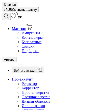
Главная
RUB
Сменить валюту
Магазин
Импринты
Бестселлеры
Бесплатные
Скидки
Подборки
Автору
Войти в аккаунт
Про-аккаунт
Редактор
Корректор
Простая верстка
Сложная верстка
Дизайн обложки
Иллюстрации