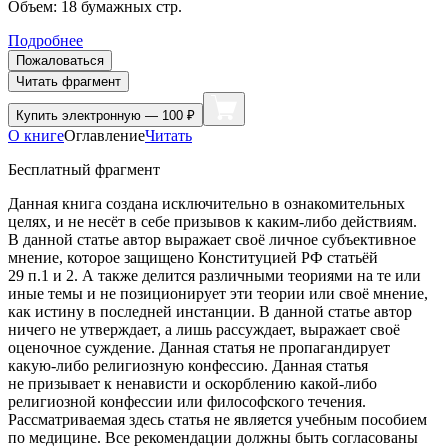
Объем:
18
бумажных стр.
Подробнее
Пожаловаться
Читать фрагмент
Купить
электронную — 100 ₽
О книге
Оглавление
Читать
Бесплатный фрагмент
Данная книга создана исключительно в ознакомительных
целях, и не несёт в себе призывов к каким-либо действиям.
В данной статье автор выражает своё личное субъективное
мнение, которое защищено Конституцией РФ статьёй
29 п.1 и 2. А также делится различными теориями на те или
иные темы и не позиционирует эти теории или своё мнение,
как истину в последней
инста
нции. В данной статье автор
ничего не утверждает, а лишь рассуждает, выражает своё
оценочное суждение. Данная статья не пропагандирует
какую-либо религиозную конфессию. Данная статья
не призывает к ненависти и оскорблению какой-либо
религиозной конфессии или философского течения.
Рассматриваемая здесь статья не является учебным пособием
по медицине. Все рекомендации должны быть согласованы