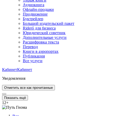
Тираж книги
Аудиокнига
Офлайн-продажи
Продвижение
Буктрейлер
Большой издательский пакет
Rideró для бизнеса
Юридический советник
Дополнительные услуги
Расшифровка текста
Перевод
Книги в аэропортах
Публикация
Все услуги
Кабинет
Кабинет
Уведомления
Отметить все как прочитанные
Показать ещё
12
+