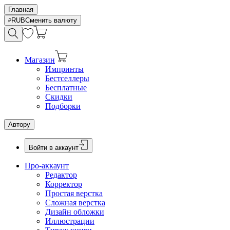
Главная
RUB
Сменить валюту
Магазин
Импринты
Бестселлеры
Бесплатные
Скидки
Подборки
Автору
Войти в аккаунт
Про-аккаунт
Редактор
Корректор
Простая верстка
Сложная верстка
Дизайн обложки
Иллюстрации