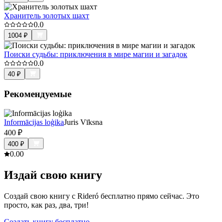
Хранитель золотых шахт
0.0
1004
₽
Поиски судьбы: приключения в мире магии и загадок
0.0
40
₽
Рекомендуемые
Informācijas loģika
Juris Vīksna
400
₽
400
₽
0.0
0
Издай свою книгу
Создай свою книгу с Rideró бесплатно прямо сейчас. Это
просто, как раз, два, три!
Создать книгу бесплатно