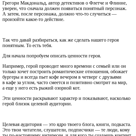
Грегори Макдональд, автор детективов о Флетче и Флинне,
уверен, что сначала должен появиться понятный персонаж.
А затем, после персонажа, должно что-то случиться —
произойти какое-то действие.
Так что давай разбираться, как же сделать нашего героя
понятным. То есть тебя.
Для начала попробуем описать ценности героя.
Например, герой проводит много времени с семьей или он
только хочет построить романтические отношения, обожает
бургеры и всегда пьет кофе вечером в четверг с друзьями
в кафе за углом, часто смеется и позитивно смотрит на мир,
а еще у него есть рыжий озорной кот.
Эти ценности раскрывают характер и показывают, насколько
герой близок целевой аудитории.
Целевая аудитория — это ядро твоего блога, книги, подкаста.
Это твои читатели, слушатели, подписчики — те люди, кому
ты по-настоящему интересен, и для кого ты создаешь контент.