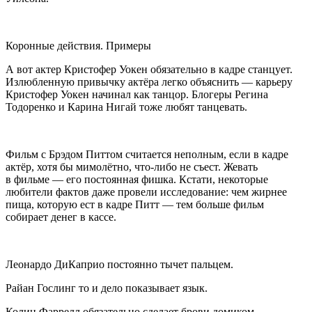
Коронные действия. Примеры
А вот актер Кристофер Уокен обязательно в кадре станцует.
Излюбленную привычку актёра легко объяснить — карьеру
Кристофер Уокен начинал как танцор. Блогеры Регина
Тодоренко и Карина Нигай тоже любят танцевать.
Фильм с Брэдом Питтом считается неполным, если в кадре
актёр, хотя бы мимолётно, что-либо не съест. Жевать
в фильме — его постоянная фишка. Кстати, некоторые
любители фактов даже провели исследование: чем жирнее
пища, которую ест в кадре Питт — тем больше фильм
собирает денег в кассе.
Леонардо ДиКаприо постоянно тычет пальцем.
Райан Гослинг то и дело показывает язык.
Колин Фаррелл обязательно сделает брови домиком.