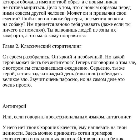
которая обожала именно твой образ, а с новым никак
не готова мириться. Дело в том, что с новым образом перед
ними совсем другой человек. Может он и привычки свои
сменил? Любит ли он также бургеры, не сменил ли кота
на собаку? Им придется заново тебя узнавать (даже если ты
ничего не поменял). Ты выводишь людей из зоны их
комфорта, а это мало кому понравится.
Глава 2. Классический сторителлинг
С героем разобрались. Он яркий и необычный. Но какой
герой может быть без антигероя? Теперь поговорим о том зле,
с котором ты сталкиваешься ежедневно. Серьезно, ты же
герой, и твоя задача каждый день (или ночь) побеждать
великое зло. Звучит очень пафосно, но на самом деле это
очень просто.
Антигерой
Или, если говорить профессиональным языком, антагонист.
У него нет твоих хороших качеств, ему наплевать на твои
ценности. Здесь можно приводить сотни примеров
супергероев и их кровных врагов. Оставлю это тебе как