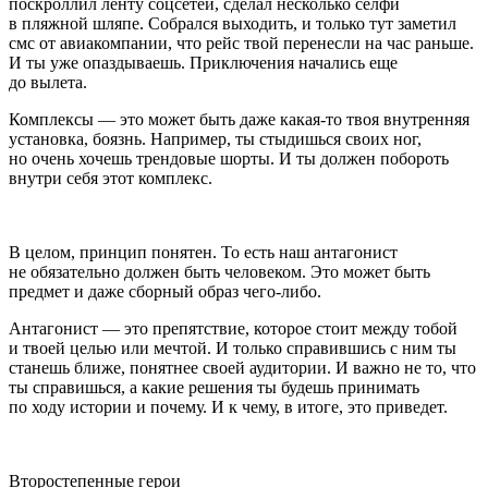
поскроллил ленту соцсетей, сделал несколько селфи
в пляжной шляпе. Собрался выходить, и только тут заметил
смс от авиакомпании, что рейс твой перенесли на час раньше.
И ты уже опаздываешь. Приключения начались еще
до вылета.
Комплексы
— это может быть даже какая-то твоя внутренняя
установка, боязнь. Например, ты стыдишься своих ног,
но очень хочешь трендовые шорты. И ты должен побороть
внутри себя этот комплекс.
В целом, принцип понятен. То есть наш антагонист
не обязательно должен быть человеком. Это может быть
предмет и даже сборный образ чего-либо.
Антагонист — это препятствие, которое стоит между тобой
и твоей целью или мечтой. И только справившись с ним ты
станешь ближе, понятнее своей аудитории. И важно не то, что
ты справишься, а какие решения ты будешь принимать
по ходу истории и почему. И к чему, в итоге, это приведет.
Второстепенные герои