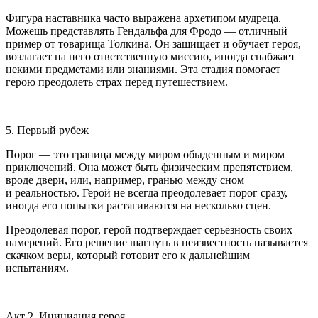
Фигура наставника часто выражена архетипом мудреца.
Можешь представлять Гендальфа для Фродо — отличный
пример от товарища Толкина. Он защищает и обучает героя,
возлагает на него ответственную миссию, иногда снабжает
некими предметами или знаниями. Эта стадия помогает
герою преодолеть страх перед путешествием.
5. Первый
рубеж
Порог — это граница между миром обыденным и миром
приключений. Она может быть физическим препятствием,
вроде двери, или, например, гранью между сном
и реальностью. Герой не всегда преодолевает порог сразу,
иногда его попытки растягиваются на несколько сцен.
Преодолевая порог, герой подтверждает серьезность своих
намерений. Его решение шагнуть в неизвестность называется
скачком веры, который готовит его к дальнейшим
испытаниям.
Акт 2. Инициация героя