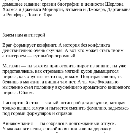
домашнее задание: сравни биографии и ценности Шерлока
Холмса и Джеймса Мориарти, Бэтмена и Джокера, Дартаньяна
и Рошфора, Локи и Тора.
Зачем нам антигерой
Враг формирует конфликт. А история без конфликта
действительно очень скучная. А вот кто может стать твоим
антигероем — тут выбор огромный.
Магазин
— ты захотел приготовить пирог из вишни, ты уже
представляешь, как отрезаешь мягкий кусок дымящегося
пирога, как хрустит тесто под ножом. Подтирая слюни, ты
бежишь в магазин, а вишни там нет. А ты уже буквально
мысленно съел половину вкуснейшего ароматного вишневого
пирога. Облом.
Паспортный стол
— явный антигерой для девушки, которая
только вышла замуж и пытается сменить фамилию, задыхаясь
под горами формуляров и справок.
Авиакомпания
— ты собрался в долгожданный отпуск.
Упаковал все вещи, спокойно выпил чаю на дорожку,