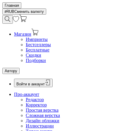
Главная
RUB
Сменить валюту
Магазин
Импринты
Бестселлеры
Бесплатные
Скидки
Подборки
Автору
Войти в аккаунт
Про-аккаунт
Редактор
Корректор
Простая верстка
Сложная верстка
Дизайн обложки
Иллюстрации