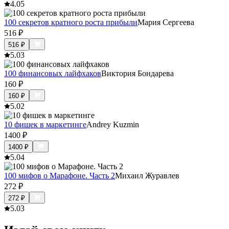
4.0
5
100 секретов кратного роста прибыли
Мария Сергеева
516
₽
516
₽
5.0
3
100 финансовых лайфхаков
Виктория Бондарева
160
₽
160
₽
5.0
2
10 фишек в маркетинге
Andrey Kuzmin
1400
₽
1400
₽
5.0
4
100 мифов о Марафоне. Часть 2
Михаил Журавлев
272
₽
272
₽
5.0
3