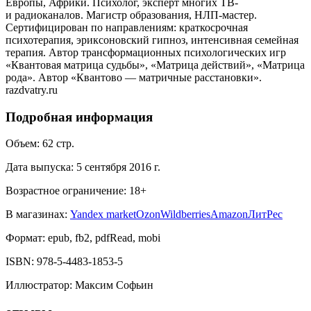
Европы, Африки. Психолог, эксперт многих ТВ-
и радиоканалов. Магистр образования, НЛП-мастер.
Сертифицирован по направлениям: краткосрочная
психотерапия, эриксоновский гипноз, интенсивная семейная
терапия. Автор трансформационных психологических игр
«Квантовая матрица судьбы», «Матрица действий», «Матрица
рода». Автор «Квантово — матричные расстановки».
razdvatry.ru
Подробная информация
Объем:
62
стр.
Дата выпуска:
5 сентября 2016 г.
Возрастное ограничение:
18
+
В магазинах:
Yandex market
Ozon
Wildberries
Amazon
ЛитРес
Формат:
epub, fb2, pdfRead, mobi
ISBN:
978-5-4483-1853-5
Иллюстратор
:
Максим Софьин