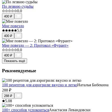
По лезвию судьбы
0.0
400
₽
Мне повезло
5.0
400
₽
Мне повезло — 2: Протокол «Фурант»
0.0
400
₽
Показать ещё
Рекомендуемые
100 рецептов для аэрогриля: вкусно и легко
Наталья Бибекина
288
₽
288
₽
5.0
8
100+ способов успокоиться
Анастасия Левандовски