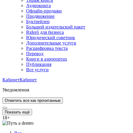
Тираж книги
Аудиокнига
Офлайн-продажи
Продвижение
Буктрейлер
Большой издательский пакет
Rideró для бизнеса
Юридический советник
Дополнительные услуги
Расшифровка текста
Перевод
Книги в аэропортах
Публикация
Все услуги
Кабинет
Кабинет
Уведомления
Отметить все как прочитанные
Показать ещё
18
+