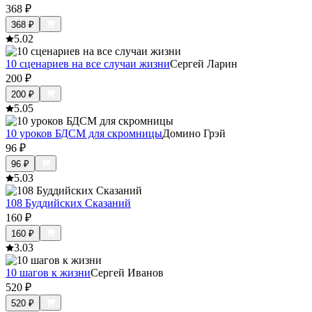
368
₽
368
₽
5.0
2
10 сценариев на все случаи жизни
Сергей Ларин
200
₽
200
₽
5.0
5
10 уроков БДСМ для скромницы
Домино Грэй
96
₽
96
₽
5.0
3
108 Буддийских Сказаний
160
₽
160
₽
3.0
3
10 шагов к жизни
Сергей Иванов
520
₽
520
₽