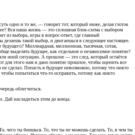
уть одно и то же, — говорит тот, который ниже, делая глоток
ее? Вся наша жизнь — это сплошная блок-схема с выбором
оит из выбора, игры в вопрос-ответ, где главный
ты делаешь такой выбор, и двигаешься в следующее настоящее.
т будущего? Миллиардная, миллионная, тысячная, сотая,
обще выделять будущее, как отдельное и независимое понятие?
или иной ситуации. А прошлое — это след, который остаётся
Вот для этого нам и дано понятие прошлое, чтобы оценить все
 не сделал. Попасть в будущее невозможно, потому что никто
е, чтобы попытаться что-то исправить, потому как никто
чередь облегчиться.
 Дай насладиться этим до конца.
То, чего ты боишься. То, что ты не можешь сделать. То, в чем ты