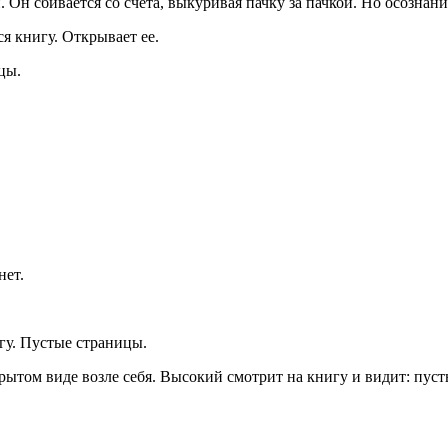
. Он сбивается со счета, выкуривая пачку за пачкой. Но осознание
я книгу. Открывает ее.
цы.
нет.
гу. Пустые страницы.
ытом виде возле себя. Высокий смотрит на книгу и видит: пуст