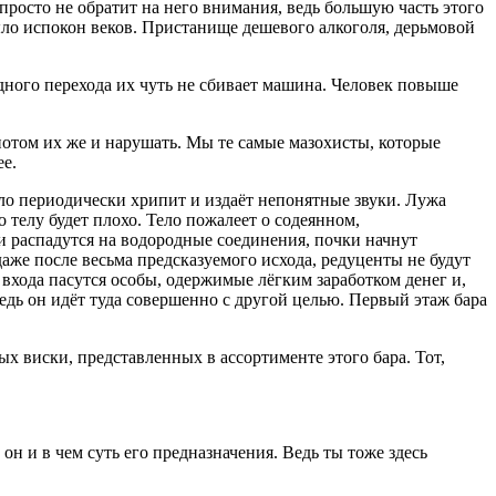
просто не обратит на него внимания, ведь большую часть этого
было испокон веков. Пристанище дешевого
алкогол
я, дерьмовой
дного перехода их чуть не сбивает машина. Человек повыше
потом их же и нарушать. Мы те самые
мазохи
сты, которые
ее.
Тело периодически хрипит и издаёт непонятные звуки. Лужа
о телу будет плохо. Тело пожалеет о содеянном,
зи распадутся на водородные соединения, почки начнут
даже после весьма предсказуемого исхода, редуценты не будут
у входа пасутся особы, одержимые лёгким заработком денег и,
едь он идёт туда совершенно с другой целью. Первый этаж бара
вых
виски
, представленных в ассортименте этого бара. Тот,
н и в чем суть его предназначения. Ведь ты тоже здесь