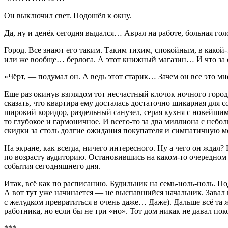
Он выключил свет. Подошёл к окну.
Да, ну и денёк сегодня выдался… Аврал на работе, больная гол
Город. Все знают его таким. Таким тихим, спокойным, в какой-т
или же вообще… берлога. А этот книжный магазин… И что за 
«Чёрт, — подумал он. А ведь этот старик… Зачем он все это мне
Еще раз окинув взглядом тот несчастный клочок ночного город
сказать, что квартира ему досталась достаточно шикарная для 
широкий коридор, раздельный санузел, серая кухня с новейшим 
то глубокое и гармоничное. И всего-то за два миллиона с небо
скидки за столь долгие ожидания покупателя и симпатичную 
На экране, как всегда, ничего интересного. Ну а чего он ждал?
по возрасту аудиторию. Остановившись на каком-то очередном бр
события сегодняшнего дня.
Итак, всё как по расписанию. Будильник на семь-ноль-ноль. Под
А вот тут уже начинается — не выспавшийся начальник. Завал 
с желудком превратиться в очень даже… Даже). Дальше всё та
работника, но если бы не три «но». Тот дом никак не давал пок