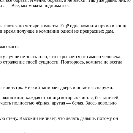
ебя все образы. Именно образы, а не маски. Так уже давно никто
окс. — Все, мы можем подниматься.
лагаются по четыре комнаты. Ещё одна комната прямо в конце
ти время получше в компании одной из прекрасных дам.
высокого:
у лучше не знать того, что скрывается от самого человека.
то отражение твоей сущности. Повторюсь, комната не всегда
т вовнутрь. Низкий запирает дверь и остаётся снаружи.
рядов книг, каждая страница которых чистая, без записей,
 часть полностью чёрная, другая — белая. Здесь довольно
ую стену. Высокий не знает, что делать дальше, потому он