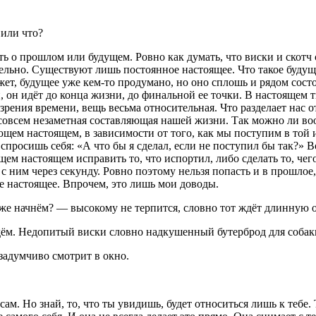
 или что?
ь о прошлом или будущем. Ровно как думать, что виски и скотч с
льно. Существуют лишь постоянное настоящее. Что такое будущ
ожет, будущее уже кем-то продумано, но оно сплошь и рядом сост
 он идёт до конца жизни, до финальной ее точки. В настоящем 
рения времени, вещь весьма относительная. Что разделает нас о
 совсем незаметная составляющая нашей жизни. Так можно ли во
ющем настоящем, в зависимости от того, как мы поступим в той 
 спросишь себя: «А что бы я сделал, если не поступил бы так?» 
м настоящем исправить то, что испортил, либо сделать то, чего
ёт с ним через секунду. Ровно поэтому нельзя попасть и в прошло
ое настоящее. Впрочем, это лишь мои доводы.
же начнём? — высокому не терпится, словно тот ждёт длинную о
м. Недопитый виски словно надкушенный бутерброд для собаки.
 задумчиво смотрит в окно.
ам. Но знай, то, что ты увидишь, будет относиться лишь к тебе. 