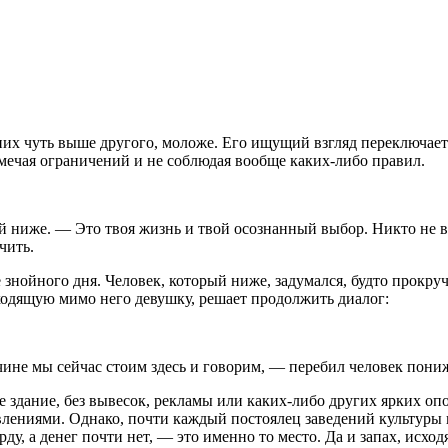
их чуть выше другого, моложе. Его ищущий взгляд переключаетс
мечая ограничений и не соблюдая вообще каких-либо правил.
й ниже. — Это твоя жизнь и твой осознанный выбор. Никто не впр
чить.
нойного дня. Человек, который ниже, задумался, будто прокручи
ходящую мимо него девушку, решает продолжить диалог:
ичине мы сейчас стоим здесь и говорим, — перебил человек пони
е здание, без вывесок, рекламы или каких-либо других ярких о
влениями. Однако, почти каждый постоялец заведений культуры п
орду, а денег почти нет, — это именно то место. Да и запах, ис