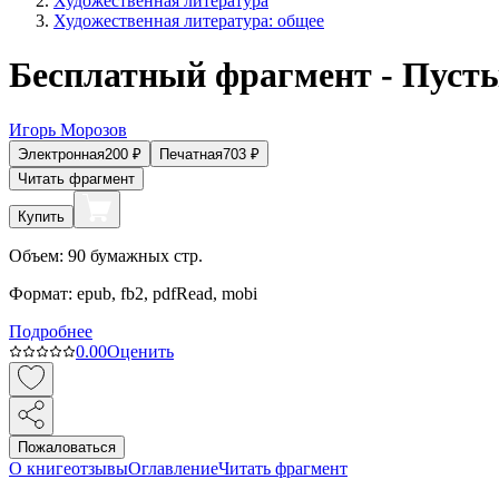
Художественная литература
Художественная литература: общее
Бесплатный фрагмент - Пуст
Игорь Морозов
Электронная
200
₽
Печатная
703
₽
Читать фрагмент
Купить
Объем:
90
бумажных стр.
Формат:
epub, fb2, pdfRead, mobi
Подробнее
0.0
0
Оценить
Пожаловаться
О книге
отзывы
Оглавление
Читать фрагмент