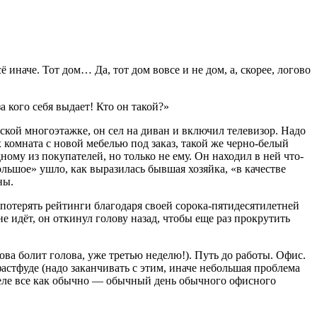
 иначе. Тот дом… Да, тот дом вовсе и не дом, а, скорее, логово
а кого себя выдает! Кто он такой?»
ской многоэтажке, он сел на диван и включил телевизор. Надо
х комната с новой мебелью под заказ, такой же черно-белый
ому из покупателей, но только не ему. Он находил в ней что-
ольшое» ушло, как выразилась бывшая хозяйка, «в качестве
ны.
 потерять рейтинги благодаря своей сорока-пятидесят
илетн
ей
е идёт, он откинул голову назад, чтобы еще раз прокрутить
ова болит голова, уже третью неделю!). Путь до работы. Офис.
стфуде (надо заканчивать с этим, иначе небольшая проблема
 деле все как обычно — обычный день обычного офисного