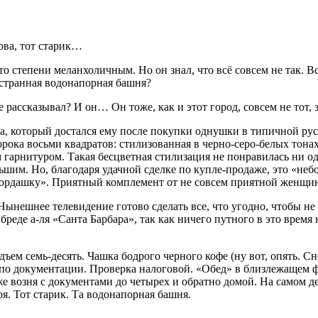
ова, тот старик…
о степени меланхоличным. Но он знал, что всё совсем не так. Всё
странная водонапорная башня?
 рассказывал? И он… Он тоже, как и этот город, совсем не тот, з
а, который достался ему после покупки однушки в типичной рус
сорока восьми квадратов: стилизованная в черно-серо-белых тона
гарнитуром. Такая бесцветная стилизация не понравилась ни одн
льшим. Но, благодаря удачной сделке по купле-продаже, это «неб
мордашку». Приятный комплемент от не совсем приятной женщи
 Нынешнее телевидение готово сделать все, что угодно, чтобы не
еде а-ля «Санта Барбара», так как ничего путного в это время н
ъем семь-десять. Чашка бодрого черного кофе (ну вот, опять. Сн
по документации. Проверка налоговой. «Обед» в близлежащем фа
 же возня с документами до четырех и обратно домой. На самом
оя. Тот старик. Та водонапорная башня.