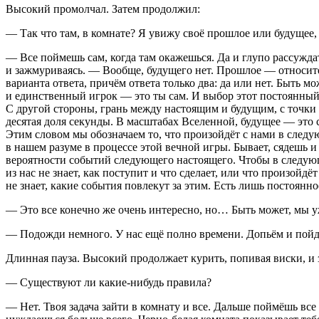
Высокий промолчал. Затем продолжил:
— Так что там, в комнате? Я увижу своё прошлое или будущее,
— Все поймешь сам, когда там окажешься. Да и глупо рассуждат
и зажмуриваясь. — Вообще, будущего нет. Прошлое — относите
варианта ответа, причём ответа только два: да или нет. Быть м
и единственный игрок — это ты сам. И выбор этот постоянный,
С другой стороны, грань между настоящим и будущим, с точки з
десятая доля секунды. В масштабах Вселенной, будущее — это
Этим словом мы обозначаем то, что произойдёт с нами в следу
в нашем разуме в процессе этой вечной игры. Бывает, сядешь и
вероятности событий следующего настоящего. Чтобы в следующе
из нас не знает, как поступит и что сделает, или что произойд
не знает, какие события повлекут за этим. Есть лишь постоянн
— Это все конечно же очень интересно, но… Быть может, мы у
— Подожди немного. У нас ещё полно времени. Допьём и пойдё
Длинная пауза. Высокий продолжает
курит
ь, попивая
виски
, и
— Существуют ли какие-нибудь правила?
— Нет. Твоя задача зайти в комнату и все. Дальше поймёшь все с