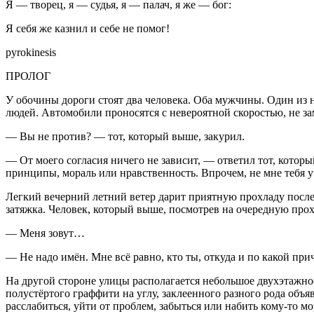
Я — творец, я — судья, я — палач, я же — бог:
Я себя же казнил и себе не помог!
pyrokinesis
ПРОЛОГ
У обочины дороги стоят два человека. Оба мужчины. Один из н
людей. Автомобили проносятся с невероятной скоростью, не за
— Вы не против? — тот, который выше, за
курил
.
— От моего согласия ничего не зависит, — ответил тот, которы
принципы, мораль или нравственность. Впрочем, не мне тебя у
Легкий вечерний летний ветер дарит приятную прохладу после з
затяжка. Человек, который выше, посмотрев на очередную про
— Меня зовут…
— Не надо имён. Мне всё равно, кто ты, откуда и по какой пр
На другой стороне улицы располагается небольшое двухэтажно
полустёртого граффити на углу, заклеенного разного рода объя
расслабиться, уйти от проблем, забыться или набить кому-то м