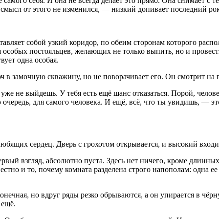
самого себя. И она не всегда делает это прямо. Она снимает с т
но смысл от этого не изменился, — низкий допивает последний р
тавляет собой узкий коридор, по обеим сторонам которого распо
ля особых постояльцев, желающих не только выпить, но и провес
вует одна особая.
ч в замочную скважину, но не поворачивает его. Он смотрит на 
же не выйдешь. У тебя есть ещё шанс отказаться. Порой, человек
очередь, для самого человека. И ещё, всё, что ты увидишь, — э
любящих сердец. Дверь с грохотом открывается, и высокий входи
вый взгляд, абсолютно пуста. Здесь нет ничего, кроме длинных 
вестно и то, почему комната разделена строго напополам: одна ее
онечная, но вдруг ряды резко обрываются, а он упирается в чёрн
 ещё.