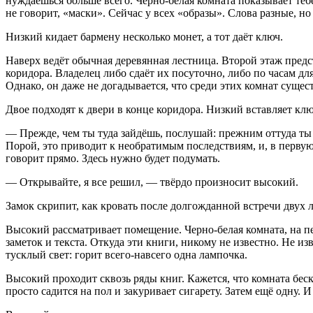
нуждаешься больше всего. Черно-белая комната показывает тебе 
не говорит, «маски». Сейчас у всех «образы». Слова разные, 
Низкий кидает бармену несколько монет, а тот даёт ключ.
Наверх ведёт обычная деревянная лестница. Второй этаж предс
коридора. Владелец либо сдаёт их посуточно, либо по часам д
Однако, он даже не догадывается, что среди этих комнат сущест
Двое подходят к двери в конце коридора. Низкий вставляет клю
— Прежде, чем ты туда зайдёшь, послушай: прежним оттуда ты у
Порой, это приводит к необратимым последствиям, и, в первую 
говорит прямо. Здесь нужно будет подумать.
— Открывайте, я все решил, — твёрдо произносит высокий.
Замок скрипит, как кровать после долгожданной встречи двух 
Высокий рассматривает помещение. Черно-белая комната, на пер
заметок и текста. Откуда эти книги, никому не известно. Не из
тусклый свет: горит всего-навсего одна лампочка.
Высокий проходит сквозь ряды книг. Кажется, что комната беск
просто садится на пол и закуривает
сигар
ету. Затем ещё одну. И