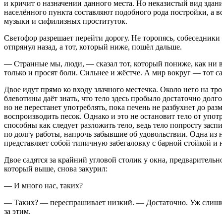
и кричит о назначении данного места. Но неказистый вид здан
населённого пункта составляют подобного рода постройки, а 
музыки и сифилизных проституток.
Светофор разрешает перейти дорогу. Не торопясь, собеседники
отпрянул назад, а тот, который ниже, пошёл дальше.
— Странные мы, люди, — сказал тот, который пониже, как ни 
только и просят боли. Сильнее и жёстче. А мир вокруг — тот са
Двое идут прямо ко входу злачного местечка. Около него на тр
блевотины даёт знать, что тело здесь пробыло достаточно долго
но не перестанет употреблять, пока печень не разбухнет до ра
воспроизводить песок. Однако и это не остановит тело от упот
способны как следует разложить тело, ведь тело попросту за
спи
по долгу работы, напрочь забывшие об удовольствии. Одна из 
представляет собой типичную забегаловку с барной стойкой и 
Двое садятся за крайний угловой столик у окна, предварительн
который выше, снова за
курил
:
— И много нас, таких?
— Таких? — переспрашивает низкий. — Достаточно. Уж слишком 
за этим.