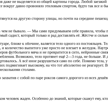
ия даже не выделяется из общей картины города. Любой заезжий 
все вокруг давно провоняло этиловым
спирт
ом, будто так все и 
 тянутся на другую сторону улицы, но почти на середине пешехо
в чем не бывало. — Мы сами придумываем себе правила, чтобы 
мый садист, который только и рад доставлять её. Жёстче и сильн
отуаре, ближе к обочине, валяется тело одного из постояльцев. 
, и количество выпитого уже просто не влезает в желудок. Наутр
змеров футбольного мяча и не превратится в сито, нейронные свя
ребления. Возможно, тело протянет ещё 2—3 года, не больше. И 
рт
овалось. А всё иное разрушиться само по себе. Помимо тела, 
них подмигивает высокому, на что тот абсолютно не реагирует. В
несколькими столами.
о захватив с собой по паре роксов самого дорогого из всех дешё
человек жаден. Особенно до знаний, которые скажут ему, кто о