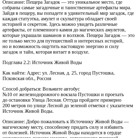
Описание: Пещера Загадок — это уникальное место, где
собраны самые загадочные и таинственные артефакты мира.
Зайдя в пещеру, вы попадете в удивительный мир загадок, где
каждая статуэтка, амулет и скульптура обладает своей
историей и секретом. Здесь можно увидеть различные
артефакты, от племенного камня до магических амулетов,
которые украшали шаманов и волхвов. Пещера Загадок — это
не только место для путешествий и интересных историй,
но и возможность ощутить настоящую энергию и силу
загадок и тайн, которая витает в воздухе.
Подглава 2.2: Источник Живой Воды
Как найти: Адрес: ул. Лесная, д. 25, город Пустошка,
Псковская обл.,
Росси
я
Способ добраться: Возьмите автобус
№10 от железнодорожного вокзала Пустошки и проехать
до остановки Улица Лесная. Оттуда пройдите примерно
200 метров по улице Лесной до зеленой отметки с указателем
Источник Живой Воды.
Описание: Добро пожаловать к Источнику Живой Воды —
магическому месту, способному придать силу и избавить
от болезней. Источник Живой Воды находится в сердце