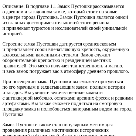
Описание: В подглаве 1.1 Замок Пустошкирассказывается
о древнем и загадочном замке, который стоит на холме
в центре города Пустошка. Замок Пустошки является одной
из главных достопримечательностей этого региона
и привлекает туристов и исследователей своей уникальной
историей.
Строение замка Пустошки датируется средневековьем
и представляет собой впечатляющую крепость, окруженную
колоссальными каменными стенами. Замок служил
оборонительной крепостью и резиденцией местных
правителей. Это место излучает таинственность и магию,
и весь замок погружает вас в атмосферу древнего прошлого.
При посещении замка Пустошки вы сможете прогуляться
по его мрачным и захватывающим залам, полным истории
и загадок. Вы увидите величественные комнаты
с антикварной мебелью, остатками древних фресок и редкими
артефактами. Вы также сможете подняться на смотровую
площадку замка и полюбоваться панорамным видом на город
Пустошка.
Замок Пустошки также стал популярным местом для
проведения различных мистических исторических
мероприятий и фестивалей. Здесь вы сможете принять