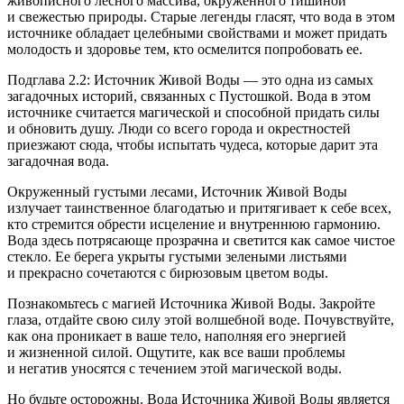
живописного лесного массива, окруженного тишиной
и свежестью природы. Старые легенды гласят, что вода в этом
источнике обладает целебными свойствами и может придать
молодость и здоровье тем, кто осмелится попробовать ее.
Подглава 2.2: Источник Живой Воды — это одна из самых
загадочных историй, связанных с Пустошкой. Вода в этом
источнике считается магической и способной придать силы
и обновить душу. Люди со всего города и окрестностей
приезжают сюда, чтобы испытать чудеса, которые дарит эта
загадочная вода.
Окруженный густыми лесами, Источник Живой Воды
излучает таинственное благодатью и притягивает к себе всех,
кто стремится обрести исцеление и внутреннюю гармонию.
Вода здесь потрясающе прозрачна и светится как самое чистое
стекло. Ее берега укрыты густыми зелеными листьями
и прекрасно сочетаются с бирюзовым цветом воды.
Познакомьтесь с магией Источника Живой Воды. Закройте
глаза, отдайте свою силу этой волшебной воде. Почувствуйте,
как она проникает в ваше тело, наполняя его энергией
и жизненной силой. Ощутите, как все ваши проблемы
и негатив уносятся с течением этой магической воды.
Но будьте осторожны. Вода Источника Живой Воды является