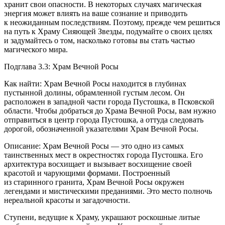
хранит свои опасности. В некоторых случаях магическая
энергия может влиять на ваше сознание и приводить
к неожиданным последствиям. Поэтому, прежде чем решиться
на путь к Храму Сияющей Звезды, подумайте о своих целях
и задумайтесь о том, насколько готовы вы стать частью
магического мира.
Подглава 3.3: Храм Вечной Росы
Как найти: Храм Вечной Росы находится в глубинах
пустынной долины, обрамленной густым лесом. Он
расположен в западной части города Пустошка, в Псковской
области. Чтобы добраться до Храма Вечной Росы, вам нужно
отправиться в центр города Пустошка, а оттуда следовать
дорогой, обозначенной указателями Храм Вечной Росы.
Описание: Храм Вечной Росы — это одно из самых
таинственных мест в окрестностях города Пустошка. Его
архитектура восхищает и вызывает восхищение своей
красотой и чарующими формами. Построенный
из старинного гранита, Храм Вечной Росы окружен
легендами и мистическими преданиями. Это место полночь
нереальной красоты и загадочности.
Ступени, ведущие к Храму, украшают роскошные литые