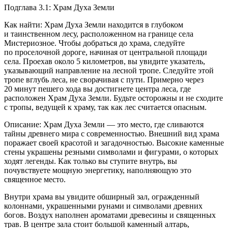
Подглава 3.1: Храм Духа Земли
Как найти: Храм Духа Земли находится в глубоком
и таинственном лесу, расположенном на границе села
Мистериозное. Чтобы добраться до храма, следуйте
по проселочной дороге, начиная от центральной площади
села. Проехав около 5 километров, вы увидите указатель,
указывающий направление на лесной тропе. Следуйте этой
тропе вглубь леса, не сворачивая с пути. Примерно через
20 минут пешего хода вы достигнете центра леса, где
расположен Храм Духа Земли. Будьте осторожны и не сходите
с тропы, ведущей к храму, так как лес считается опасным.
Описание: Храм Духа Земли — это место, где сливаются
тайны древнего мира с современностью. Внешний вид храма
поражает своей красотой и загадочностью. Высокие каменные
стены украшены резными символами и фигурами, о которых
ходят легенды. Как только вы ступите внутрь, вы
почувствуете мощную энергетику, наполняющую это
священное место.
Внутри храма вы увидите об
ширн
ый зал, огражденный
колоннами, украшенными рунами и символами древних
богов. Воздух наполнен ароматами древесины и священных
трав. В центре зала стоит большой каменный алтарь,