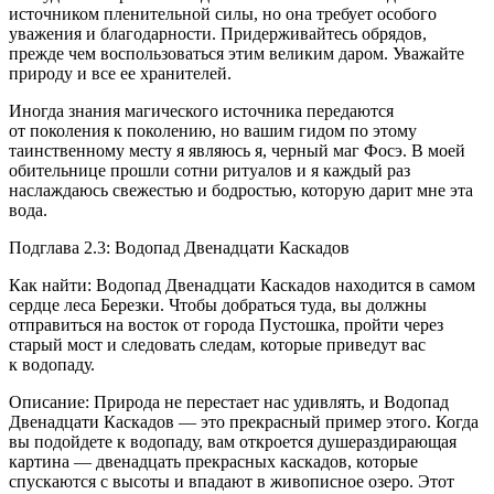
источником пленительной силы, но она требует особого
уважения и благодарности. Придерживайтесь обрядов,
прежде чем воспользоваться этим великим даром. Уважайте
природу и все ее хранителей.
Иногда знания магического источника передаются
от поколения к поколению, но вашим гидом по этому
таинственному месту я являюсь я, черный маг Фосэ. В моей
обительнице прошли сотни ритуалов и я каждый раз
наслаждаюсь свежестью и бодростью, которую дарит мне эта
вода.
Подглава 2.3: Водопад Две
надцат
и Каскадов
Как найти: Водопад Две
надцат
и Каскадов находится в самом
сердце леса Березки. Чтобы добраться туда, вы должны
отправиться на восток от города Пустошка, пройти через
старый мост и следовать следам, которые приведут вас
к водопаду.
Описание: Природа не перестает нас удивлять, и Водопад
Две
надцат
и Каскадов — это прекрасный пример этого. Когда
вы подойдете к водопаду, вам откроется душераздирающая
картина — две
надцат
ь прекрасных каскадов, которые
спускаются с высоты и впадают в живописное озеро. Этот