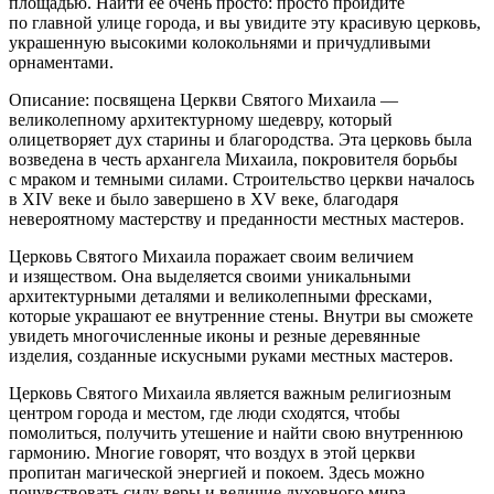
площадью. Найти ее очень просто: просто пройдите
по главной улице города, и вы увидите эту красивую церковь,
украшенную высокими колокольнями и причудливыми
орнаментами.
Описание: посвящена Церкви Святого Михаила —
великолепному архитектурному шедевру, который
олицетворяет дух старины и благородства. Эта церковь была
возведена в честь архангела Михаила, покровителя борьбы
с мраком и темными силами. Строительство церкви началось
в XIV веке и было завершено в XV веке, благодаря
невероятному мастерству и преданности местных мастеров.
Церковь Святого Михаила поражает своим величием
и изяществом. Она выделяется своими уникальными
архитектурными деталями и великолепными фресками,
которые украшают ее внутренние стены. Внутри вы сможете
увидеть многочисленные иконы и резные деревянные
изделия, созданные искусными руками местных мастеров.
Церковь Святого Михаила является важным религиозным
центром города и местом, где люди сходятся, чтобы
помолиться, получить утешение и найти свою внутреннюю
гармонию. Многие говорят, что воздух в этой церкви
пропитан магической энергией и покоем. Здесь можно
почувствовать силу веры и величие духовного мира.