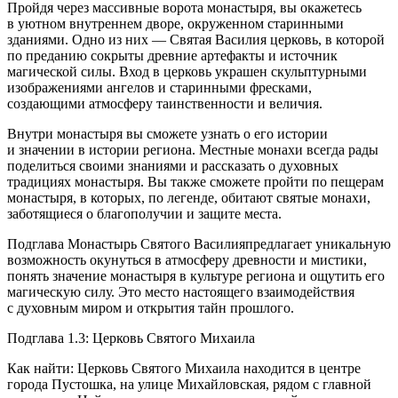
Пройдя через массивные ворота монастыря, вы окажетесь
в уютном внутреннем дворе, окруженном старинными
зданиями. Одно из них — Святая Василия церковь, в которой
по преданию сокрыты древние артефакты и источник
магической силы. Вход в церковь украшен скульптурными
изображениями ангелов и старинными фресками,
создающими атмосферу таинственности и величия.
Внутри монастыря вы сможете узнать о его истории
и значении в истории региона. Местные монахи всегда рады
поделиться своими знаниями и рассказать о духовных
традициях монастыря. Вы также сможете пройти по пещерам
монастыря, в которых, по легенде, обитают святые монахи,
заботящиеся о благополучии и защите места.
Подглава Монастырь Святого Василияпредлагает уникальную
возможность окунуться в атмосферу древности и мистики,
понять значение монастыря в культуре региона и ощутить его
магическую силу. Это место настоящего взаимодействия
с духовным миром и открытия тайн прошлого.
Подглава 1.3: Церковь Святого Михаила
Как найти: Церковь Святого Михаила находится в центре
города Пустошка, на улице Михайловская, рядом с главной