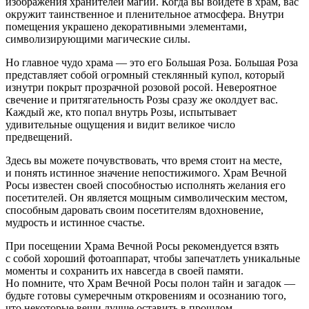
изображения хранителей магии. Когда вы войдете в храм, вас
окружит таинственное и пленительное атмосфера. Внутри
помещения украшено декоративными элементами,
символизирующими магические силы.
Но главное чудо храма — это его Большая Роза. Большая Роза
представляет собой огромный стеклянный купол, который
изнутри покрыт прозрачной розовой росой. Невероятное
свечение и притягательность Розы сразу же околдует вас.
Каждый же, кто попал внутрь Розы, испытывает
удивительные ощущения и видит великое число
предвещений.
Здесь вы можете почувствовать, что время стоит на месте,
и понять истинное значение непостижимого. Храм Вечной
Росы известен своей способностью исполнять желания его
посетителей. Он является мощным символическим местом,
способным даровать своим посетителям вдохновение,
мудрость и истинное счастье.
При посещении Храма Вечной Росы рекомендуется взять
с собой хороший фотоаппарат, чтобы запечатлеть уникальные
моменты и сохранить их навсегда в своей памяти.
Но помните, что Храм Вечной Росы полон тайн и загадок —
будьте готовы сумеречным откровениям и осознанию того,
что некоторые вещи лучше оставить в прошлом.