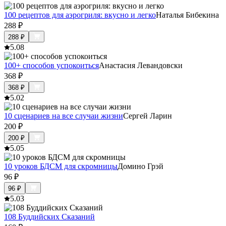
100 рецептов для аэрогриля: вкусно и легко
Наталья Бибекина
288
₽
288
₽
5.0
8
100+ способов успокоиться
Анастасия Левандовски
368
₽
368
₽
5.0
2
10 сценариев на все случаи жизни
Сергей Ларин
200
₽
200
₽
5.0
5
10 уроков БДСМ для скромницы
Домино Грэй
96
₽
96
₽
5.0
3
108 Буддийских Сказаний