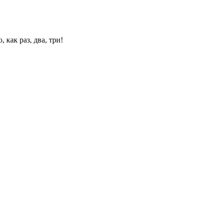
 как раз, два, три!