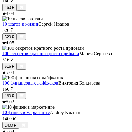
160
₽
160
₽
3.0
3
10 шагов к жизни
Сергей Иванов
520
₽
520
₽
4.0
5
100 секретов кратного роста прибыли
Мария Сергеева
516
₽
516
₽
5.0
3
100 финансовых лайфхаков
Виктория Бондарева
160
₽
160
₽
5.0
2
10 фишек в маркетинге
Andrey Kuzmin
1400
₽
1400
₽
5.0
4