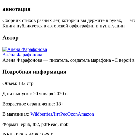
аннотация
Сборник стихов разных лет, который вы держите в руках, — эт
Книга публикуется в авторской орфографии и пунктуации
Автор
Алёна Фарафонова
Алёна Фарафонова — писатель, создатель марафона «С верой в
Подробная информация
Объем:
132
стр.
Дата выпуска:
20 января 2020 г.
Возрастное ограничение:
18
+
В магазинах:
Wildberries
ЛитРес
Ozon
Amazon
Формат:
epub, fb2, pdfRead, mobi
ISBN:
978-5-4498-1038-0