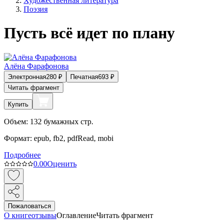
Художественная литература
Поэзия
Пусть всё идет по плану
Алёна Фарафонова
Электронная
280
₽
Печатная
693
₽
Читать фрагмент
Купить
Объем:
132
бумажных стр.
Формат:
epub, fb2, pdfRead, mobi
Подробнее
0.0
0
Оценить
Пожаловаться
О книге
отзывы
Оглавление
Читать фрагмент