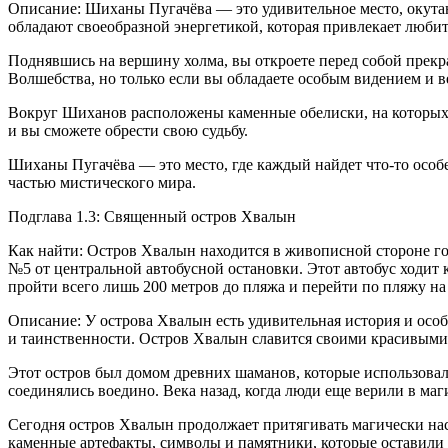
Описание: Шиханы Пугачёва — это удивительное место, окутан
обладают своеобразной энергетикой, которая привлекает любит
Поднявшись на вершину холма, вы откроете перед собой прекра
Волшебства, но только если вы обладаете особым видением и в
Вокруг Шиханов расположены каменные обелиски, на которых в
и вы сможете обрести свою судьбу.
Шиханы Пугачёва — это место, где каждый найдет что-то особе
частью мистического мира.
Подглава 1.3: Священный остров Хвалын
Как найти: Остров Хвалын находится в живописной стороне гор
№5 от центральной автобусной остановки. Этот автобус ходит 
пройти всего лишь 200 метров до пляжа и перейти по пляжу н
Описание: У острова Хвалын есть удивительная история и особа
и таинственности. Остров Хвалын славится своими красивым
Этот остров был домом древних шаманов, которые использовали
соединялись воедино. Века назад, когда люди еще верили в ма
Сегодня остров Хвалын продолжает притягивать магически на
каменные артефакты, символы и памятники, которые оставили 