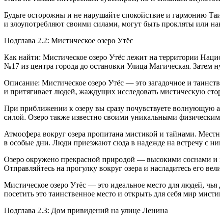
Будьте осторожны и не нарушайте спокойствие и гармонию Та
и злоупотребляют своими силами, могут быть прокляты или нав
Подглава 2.2: Мистическое озеро Утёс
Как найти: Мистическое озеро Утёс лежит на территории
Наци
№17 из центра города до остановки Улица Магическая. Затем н
Описание: Мистическое озеро Утёс — это загадочное и таинств
и притягивает людей, жаждущих исследовать мистическую сто
При приближении к озеру вы сразу почувствуете волнующую ат
силой. Озеро также известно своими уникальными физическими 
Атмосфера вокруг озера пропитана мистикой и тайнами. Местны
в особые дни. Люди приезжают сюда в надежде на встречу с ни
Озеро окружено прекрасной природой — высокими соснами и зе
Отправляйтесь на прогулку вокруг озера и насладитесь его ве
Мистическое озеро Утёс — это идеальное место для людей, чь
посетить это таинственное место и открыть для себя мир мистик
Подглава 2.3: Дом привидений на улице Ленина