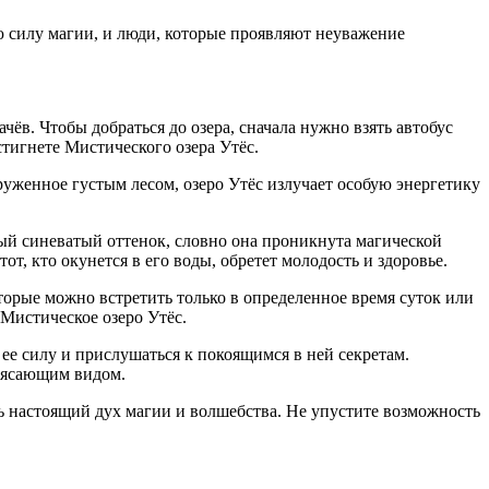
 силу магии, и люди, которые проявляют неуважение
чёв. Чтобы добраться до озера, сначала нужно взять автобус
стигнете Мистического озера Утёс.
руженное густым лесом, озеро Утёс излучает особую энергетику
ый синеватый оттенок, словно она проникнута магической
, кто окунется в его воды, обретет молодость и здоровье.
торые можно встретить только в определенное время суток или
 Мистическое озеро Утёс.
е силу и прислушаться к покоящимся в ней секретам.
трясающим видом.
ь настоящий дух магии и волшебства. Не упустите возможность