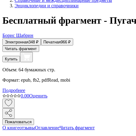
Справочные и междисциплинарные предметы
Энциклопедии и справочники
Бесплатный фрагмент - Пугач
Борис Шабрин
Электронная
348
₽
Печатная
966
₽
Читать фрагмент
Купить
Объем:
64
бумажных стр.
Формат:
epub, fb2, pdfRead, mobi
Подробнее
0.0
0
Оценить
Пожаловаться
О книге
отзывы
Оглавление
Читать фрагмент