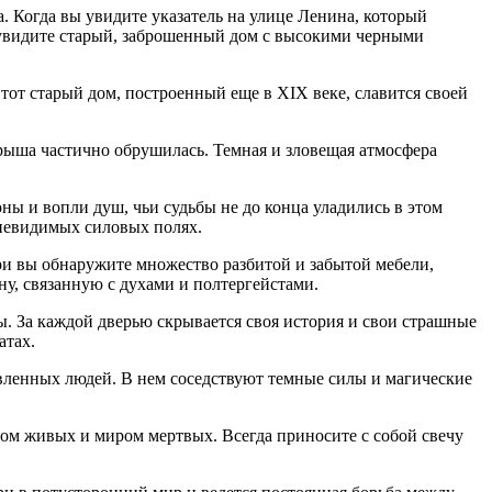
а. Когда вы увидите указатель на улице Ленина, который
вы увидите старый, заброшенный дом с высокими черными
от старый дом, построенный еще в XIX веке, славится своей
крыша частично обрушилась. Темная и зловещая атмосфера
ны и вопли душ, чьи судьбы не до конца уладились в этом
 невидимых силовых полях.
три вы обнаружите множество разбитой и забытой мебели,
у, связанную с духами и полтергейстами.
ы. За каждой дверью скрывается своя история и свои страшные
атах.
вленных людей. В нем соседствуют темные силы и магические
ом живых и миром мертвых. Всегда приносите с собой свечу