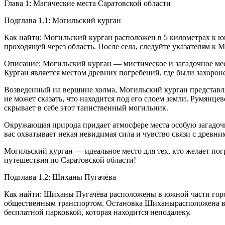
Глава 1: Магические места Саратовской области
Подглава 1.1: Могильский курган
Как найти: Могильский курган расположен в 5 километрах к юг
проходящей через область. После села, следуйте указателям к 
Описание: Могильский курган — мистическое и загадочное мес
Курган является местом древних погребений, где были захоро
Возведенный на вершине холма, Могильский курган представля
не может сказать, что находится под его слоем земли. Румянце
скрывает в себе этот таинственный могильник.
Окружающая природа придает атмосфере места особую загадочн
вас охватывает некая невидимая сила и чувство связи с древн
Могильский курган — идеальное место для тех, кто желает погр
путешествия по Саратовской области!
Подглава 1.2: Шиханы Пугачёва
Как найти: Шиханы Пугачёва расположены в южной части город
общественным транспортом. Остановка Шиханырасположена все
бесплатной парковкой, которая находится неподалеку.