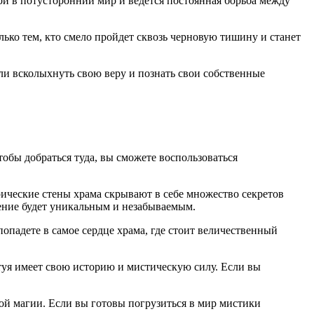
ри в потусторонний мир и ведется постоянная борьба между
лько тем, кто смело пройдет сквозь черновую тишину и станет
и всколыхнуть свою веру и познать свои собственные
обы добраться туда, вы сможете воспользоваться
ические стены храма скрывают в себе множество секретов
щение будет уникальным и незабываемым.
опадете в самое сердце храма, где стоит величественный
туя имеет свою историю и мистическую силу. Если вы
ой магии. Если вы готовы погрузиться в мир мистики