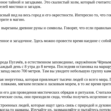
ное тайной и загадками. Это скалистый холм, который считаетс
елей мистики и загадок.
сный вид на весь город и его окрестности. Интересно то, что г
ерите в магию.
ырезаны древние руны и символы. Говорят, что если правильно 
нное и загадочное. Здесь можно провести время наедине с собо
ода Пугачёв, в естественном заповеднике, окружённом Чёрным м
каждый день с 8 утра до 8 вечера. Последняя остановка на марш
а запад около 700 метров. Там вы увидите небольшую группу ка
я энергетика, которая привлекает тысячи людей со всего мира. 
и пляжами, мягким песком и
ласк
овым морем, в то же время прит
 его для проведения мистических обрядов и ритуалов. Считалос
гические силы, они приходили сюда, чтобы получить исцеление и
строенных людей, которые ищут здесь связь с природой и духов
когда-то шаманы. Изучайте их, размышляйте и пытайтесь почувс