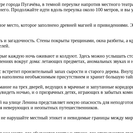
ре города Пугачёва, в темной переулке напротив местного театр
от него. Продолжайте идти вдоль переулка около 100 метров, и 
е место, которое заполнено древней магией и привидениями. Эт
сть и загадочность. Стены покрыты трещинами, окна разбиты, а 
елей.
орые каждую ночь оживают и колдуют. Здесь можно услышать сто
лениях вокруг дома: летающих предметах, аномальных звуках и
ас встретит пронзительный запах сырости и старого дерева. Вну
а наполнена необъяснимым присутствием и хранит большую тайн
имание на трех дверей, ведущих в мрачные и запутанные коридор
видеть ночью, и о призрачных детях, играющих в забытых комн
 на улице Ленина представляет некую опасность для неподгото
для неверующих и неопытных путешественников.
и не нарушайте местный этикет и невидимые границы между мир