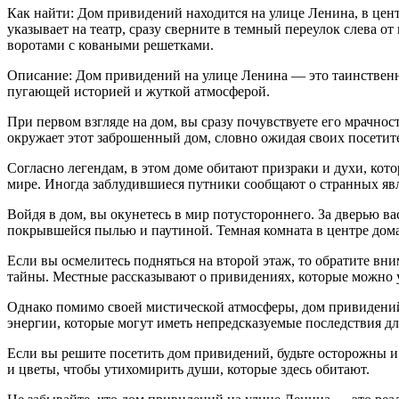
Как найти: Дом привидений находится на улице Ленина, в цент
указывает на театр, сразу сверните в темный переулок слева 
воротами с коваными решетками.
Описание: Дом привидений на улице Ленина — это таинственно
пугающей историей и жуткой атмосферой.
При первом взгляде на дом, вы сразу почувствуете его мрачно
окружает этот заброшенный дом, словно ожидая своих посетит
Согласно легендам, в этом доме обитают призраки и духи, кот
мире. Иногда заблудившиеся путники сообщают о странных яв
Войдя в дом, вы окунетесь в мир потустороннего. За дверью в
покрывшейся пылью и паутиной. Темная комната в центре дом
Если вы осмелитесь подняться на второй этаж, то обратите вн
тайны. Местные рассказывают о привидениях, которые можно у
Однако помимо своей мистической атмосферы, дом привидений
энергии, которые могут иметь непредсказуемые последствия 
Если вы решите посетить дом привидений, будьте осторожны 
и цветы, чтобы утихомирить души, которые здесь обитают.