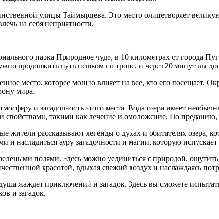
инственной улицы Таймырцева. Это место олицетворяет великую
лечь на себя неприятности.
о
нального парка Природное чудо, в 10 километрах от города Пуга
ужно продолжить путь пешком по тропе, и через 20 минут вы до
енное место, которое мощно влияет на все, кто его посещает. Ок
рону мира.
мосферу и загадочность этого места. Вода озера имеет необычн
свойствами, такими как лечение и омоложение. По преданию, тот
е жители рассказывают легенды о духах и обитателях озера, ко
ми и насладиться ауру загадочности и магии, которую испускает
леными полями. Здесь можно уединиться с природой, ощутить е
личественной красотой, вдыхая свежий воздух и наслаждаясь по
я душа жаждет приключений и загадок. Здесь вы сможете испытат
ов и загадок.