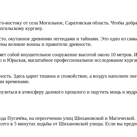
о-востоку от села Могильное, Саратовская область. Чтобы добра
Могильскому кургану.
то, окутанное древними легендами и тайнами. Это одно из самы
нены великие воины и правители древности.
ет собой внушительное сооружение высотой около 10 метров. Из
во и Юрьская, масштабное профессиональное исследование курган
ость. Здесь царит тишина и спокойствие, а воздух наполнен эн
ими временами.
узиться в атмосферу далекого прошлого и ощутить мощь и мудрос
а Пугачёва, на пересечении улиц Шихановской и Магической. Ч
го в 5 минутах ходьбы от Шихановской улицы. Если вы предпоч