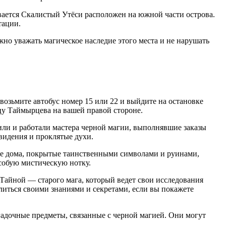
ается Скалистый Утёси расположен на южной части острова.
тации.
жно уважать магическое наследие этого места и не нарушать
возьмите автобус номер 15 или 22 и выйдите на остановке
цу Таймырцева на вашей правой стороне.
или и работали мастера черной магии, выполнявшие заказы
ивидения и проклятые духи.
е дома, покрытые таинственными символами и руинами,
особую мистическую нотку.
 Тайной — старого мага, который ведет свои исследования
елиться своими знаниями и секретами, если вы покажете
гадочные предметы, связанные с черной магией. Они могут