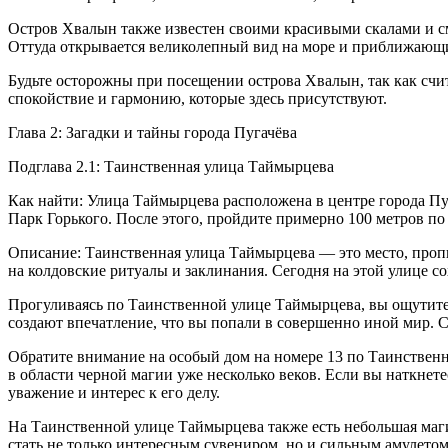
Остров Хвалын также известен своими красивыми скалами и 
Оттуда открывается великолепный вид на море и приближающи
Будьте осторожны при посещении острова Хвалын, так как счита
спокойствие и гармонию, которые здесь присутствуют.
Глава 2: Загадки и тайны города Пугачёва
Подглава 2.1: Таинственная улица Таймырцева
Как найти: Улица Таймырцева расположена в центре города Пуг
Парк Горького. После этого, пройдите примерно 100 метров п
Описание: Таинственная улица Таймырцева — это место, пропит
на колдовские ритуалы и заклинания. Сегодня на этой улице со
Прогуливаясь по Таинственной улице Таймырцева, вы ощутит
создают впечатление, что вы попали в совершенно иной мир. 
Обратите внимание на особый дом на номере 13 по Таинственн
в области черной магии уже несколько веков. Если вы наткнете
уважение и интерес к его делу.
На Таинственной улице Таймырцева также есть небольшая магич
стать не только интересным сувениром, но и сильным амулето