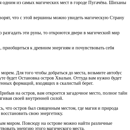
я одним из самых магических мест в городе Пугачёва. Шиханы
оворят, что с этой вершины можно увидеть магическую Страну
разгадать эти руны, то откроются двери в магический мир
й, приобщиться к древним энергиям и почувствовать себя
орем. Для того чтобы добраться до места, возьмите автобус
руте будет Остановка остров Хвалын. Оттуда вам нужно будет
менных формаций, входящих в скалистый берег.
Прибыв на остров, вам откроется загадочное место, полное тайн
ягивая своей внутренней силой.
ь, что остров был священным местом, где магия и природа
 восстановить свою энергетику.
ным миром. Повсюду на острове можно найти различные
твовать энергию этого магического места.