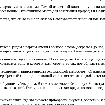
смотровыми площадками. Самый известный видовой пункт назыв
еся волны. Это отличное место для созерцания природы и меди
ется, что он до сих пор обладает сверхъестественной силой. Ва
ачёва, рядом с парком имени Горького. Чтобы добраться до нее, 
о направлению к центру города, и вы увидите Таинственную ули
анное загадками и тайнами. По легенде, это была улица, где ж
хранились дома, в которых, как говорят, до сих пор обитают пр
е волнение и таинственность окружающей атмосферы. Старинны
Серебристый свет, проникающий сквозь ветхие окна, добавляет 
ой улице Таймырцева. В нем, по легенде, обитает дух Магистра
сь на него, не бойтесь, он не причинит вам вреда, но может под
еская лавка, где вы сможете приобрести амулеты, обереги и за
м защиты или источником магической энергии.