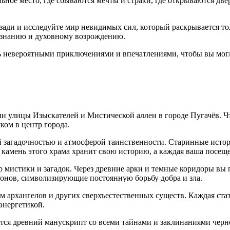
ьное место, где сбываются мечты и страхи, где открываются две
позади и исследуйте мир невидимых сил, который раскрывается то
ознанию и духовному возрождению.
ь невероятными приключениями и впечатлениями, чтобы вы могл
и улицы Изыскателей и Мистической аллеи в городе Пугачёв. Чт
ом в центр города.
й загадочностью и атмосферой таинственности. Старинные истор
й камень этого храма хранит свою историю, а каждая ваша посе
 мистики и загадок. Через древние арки и темные коридоры вы п
монов, символизирующие постоянную борьбу добра и зла.
 архангелов и других сверхъестественных существ. Каждая ста
энергетикой.
ится древний манускрипт со всеми тайнами и заклинаниями черн