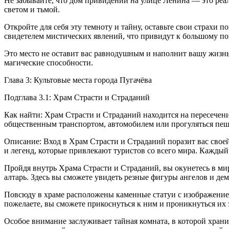
Не забывайте, что дом привидений на улице Ленина — это реал
светом и тьмой.
Откройте для себя эту темноту и тайну, оставьте свои страхи 
свидетелем мистических явлений, что привидут к большому п
Это место не оставит вас равнодушным и наполнит вашу жизн
магические способности.
Глава 3: Культовые места города Пугачёва
Подглава 3.1: Храм Страсти и Страданий
Как найти: Храм Страсти и Страданий находится на пересечени
общественным транспортом, автомобилем или прогуляться пешк
Описание: Вход в Храм Страсти и Страданий поразит вас свое
и легенд, которые привлекают туристов со всего мира. Кажды
Пройдя внутрь Храма Страсти и Страданий, вы окунетесь в мир
алтарь. Здесь вы сможете увидеть резные фигуры ангелов и де
Повсюду в храме расположены каменные статуи с изображением
пожелаете, вы сможете прикоснуться к ним и проникнуться их 
Особое внимание заслуживает тайная комната, в которой хран