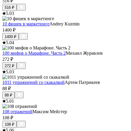
516
₽
516
₽
5.0
3
10 фишек в маркетинге
Andrey Kuzmin
1400
₽
1400
₽
5.0
4
100 мифов о Марафоне. Часть 2
Михаил Журавлев
272
₽
272
₽
5.0
3
1011 упражнений со скакалкой
Артем Патрикеев
88
₽
88
₽
5.0
1
108 отражений
Максим Мейстер
108
₽
108
₽
5.0
6