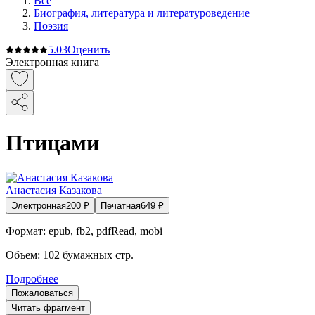
Все
Биография, литература и литературоведение
Поэзия
5.0
3
Оценить
Электронная книга
Птицами
Анастасия Казакова
Электронная
200
₽
Печатная
649
₽
Формат:
epub, fb2, pdfRead, mobi
Объем:
102
бумажных стр.
Подробнее
Пожаловаться
Читать фрагмент