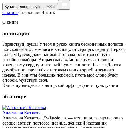
Купить
электронную — 200 ₽
О книге
Оглавление
Читать
О книге
аннотация
Здравствуй, душа! У тебя в руках книга бесконечных полетов-
поисков себя от компаса к компасу, от сердца к сердцу. Первая
глава «Путеводная» напомнит о важности твоего пути
и любого выбора. Вторая глава «Ласточкам» даст ключи
к женскому сердцу и птичьей чувственности. Глава «Дорога
домой» приведет тебя к истокам своих корней и земного
начала. В минуты больших перемен, пусть моё слово будет
с тобой. Чувствуй себя.
Книга публикуется в авторской орфографии и пунктуации
об авторе
Анастасия Казакова
Анастасия Казакова @silavslovax — женщина, раскрывающая
сердце; артист, поэтесса, певица, женский наставник.