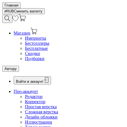
Главная
RUB
Сменить валюту
Магазин
Импринты
Бестселлеры
Бесплатные
Скидки
Подборки
Автору
Войти в аккаунт
Про-аккаунт
Редактор
Корректор
Простая верстка
Сложная верстка
Дизайн обложки
Иллюстрации