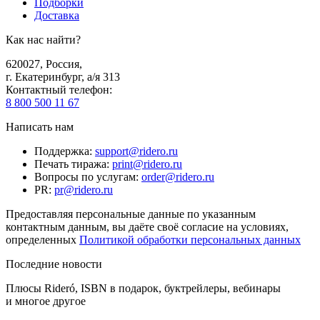
Подборки
Доставка
Как нас найти?
620027
,
Россия
,
г. Екатеринбург, а/я 313
Контактный телефон
:
8 800 500 11 67
Написать нам
Поддержка
:
support@ridero.ru
Печать тиража
:
print@ridero.ru
Вопросы по услугам
:
order@ridero.ru
PR
:
pr@ridero.ru
Предоставляя персональные данные по указанным
контактным данным, вы даёте своё согласие на условиях,
определенных
Политикой обработки персональных данных
Последние новости
Плюсы Rideró, ISBN в подарок, буктрейлеры, вебинары
и многое другое