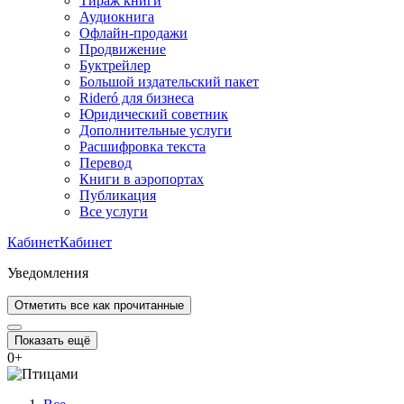
Тираж книги
Аудиокнига
Офлайн-продажи
Продвижение
Буктрейлер
Большой издательский пакет
Rideró для бизнеса
Юридический советник
Дополнительные услуги
Расшифровка текста
Перевод
Книги в аэропортах
Публикация
Все услуги
Кабинет
Кабинет
Уведомления
Отметить все как прочитанные
Показать ещё
0
+