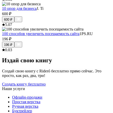
10 опор для бизнеса
J. Ti
600
₽
600
₽
5.0
7
100 способов увеличить посещаемость сайта
1PS.RU
196
₽
196
₽
0.0
3
Издай свою книгу
Создай свою книгу с Rideró бесплатно прямо сейчас. Это
просто, как раз, два, три!
Создать книгу бесплатно
Наши услуги
Офлайн-продажи
Простая верстка
Ручная верстка
Буктрейлер