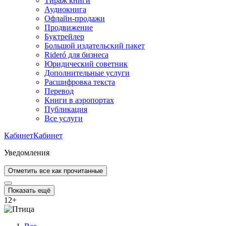
Тираж книги
Аудиокнига
Офлайн-продажи
Продвижение
Буктрейлер
Большой издательский пакет
Rideró для бизнеса
Юридический советник
Дополнительные услуги
Расшифровка текста
Перевод
Книги в аэропортах
Публикация
Все услуги
Кабинет
Кабинет
Уведомления
Отметить все как прочитанные
Показать ещё
12
+