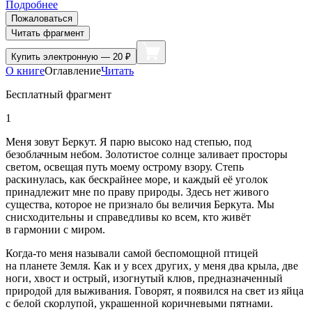
Подробнее
Пожаловаться
Читать фрагмент
Купить
электронную — 20 ₽
О книге
Оглавление
Читать
Бесплатный фрагмент
1
Меня зовут Беркут. Я парю высоко над степью, под
безоблачным небом. Золотистое солнце заливает просторы
светом, освещая путь моему острому взору. Степь
раскинулась, как бескрайнее море, и каждый её уголок
принадлежит мне по праву природы. Здесь нет живого
существа, которое не признало бы величия Беркута. Мы
снисходительны и справедливы ко всем, кто живёт
в гармонии с миром.
Когда-то меня называли самой беспомощной птицей
на планете Земля. Как и у всех других, у меня два крыла, две
ноги, хвост и острый, изогнутый клюв, предназначенный
природой для выживания. Говорят, я появился на свет из яйца
с белой скорлупой, украшенной коричневыми пятнами.