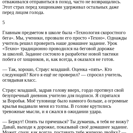
отваживался отправиться в поход, часто не возвращались.
Этот страх перед хищниками удерживал остальных даже
перед лицом голода.
5
Главным предметом в школе была «Технология скоростного
бега». Мы, ученики, прозвали его просто «Техно». Однажды
учитель решил проверить наше домашнее задание. Урок
«Техно» традиционно проводился на беговой дорожке
за школой. Задание состояло в разработке новой тактики
побега от хищников, и, как всегда, я оказался не готов.
— Так, хорошо, Страус младший. Оценка «пять». Кто
следующий? Кого я ещё не проверил? — спросил учитель,
оглядывая класс.
Страус младший, задрав голову вверх, гордо протянул свой
безупречный дневник учителю для подписи. Я спрятался
за Воробья. Моё туловище было намного больше, а огромные
крылья выдавали меня из толпы. В голове крутились
тревожные мысли, и я сжался в ожидании удара.
— Беркут! Опять ты прячешься? Ты думаешь, я тебя не вижу?
Давай, выходи к дорожке, показывай своё домашнее задание.
Может, сразу, как всегда, поставить тебе жирную двойку? —