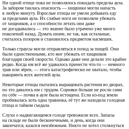
Ни одной птице пока не позволялось покидать пределы аула.
За забором таилась опасность — хищники могли напасть
в любую минуту. Взрослые птицы не умели добывать еду
за пределами аула. Их слабые ноги не позволяли убежать
от хищников, а о способности летать они даже
не догадывались — это знание было утрачено уже много
поколений назад. Думать иначе, не так, как остальные,
считалось позором и становилось предметом насмешек.
Только страусы могли отправляться в поход за пищей. Они
были единственными, кто мог убежать от хищников
благодаря своей скорости. Однако даже они делали это крайне
редко. Когда им всё же удавалось принести что-то — немного
трав или зёрен, — этого катастрофически не хватало, чтобы
накормить всех жителей аула.
Некоторые птицы пытались выращивать растения во дворах,
но это давалось им с трудом. Сорняки больше не росли сами
по себе — почва в ауле была истощена. Если из-под земли
пробивалась хоть одна травинка, её тут же находила голодная
птица и тайком съедала.
Слухи о надвигающемся голоде тревожили всех. Запасы
на складе не были бесконечными, и день, когда они
закончатся, казался неизбежным. Никто не хотел столкнуться