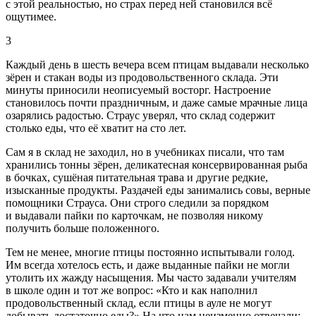
с этой реальностью, но страх перед ней становился всё
ощутимее.
3
Каждый день в шесть вечера всем птицам выдавали несколько
зёрен и стакан воды из продовольственного склада. Эти
минуты приносили неописуемый восторг. Настроение
становилось почти праздничным, и даже самые мрачные лица
озарялись радостью. Страус уверял, что склад содержит
столько еды, что её хватит на сто лет.
Сам я в склад не заходил, но в учебниках писали, что там
хранились тонны зёрен, деликатесная консервированная рыба
в бочках, сушёная питательная трава и другие редкие,
изысканные продукты. Раздачей еды занимались совы, верные
помощники Страуса. Они строго следили за порядком
и выдавали пайки по карточкам, не позволяя никому
получить больше положенного.
Тем не менее, многие птицы постоянно испытывали голод.
Им всегда хотелось есть, и даже выданные пайки не могли
утолить их жажду насыщения. Мы часто задавали учителям
в школе один и тот же вопрос: «Кто и как наполнил
продовольственный склад, если птицы в ауле не могут
добывать достаточно еды?» На что нам неизменно отвечали: