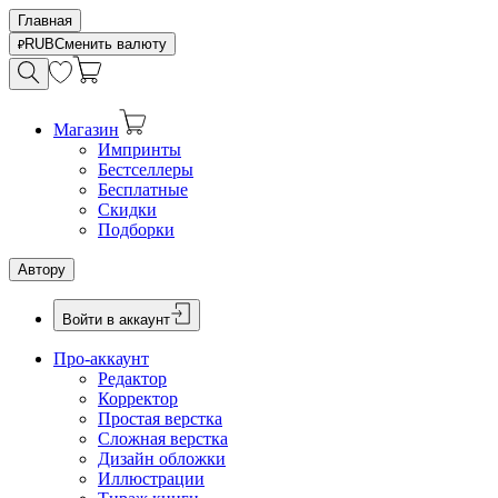
Главная
RUB
Сменить валюту
Магазин
Импринты
Бестселлеры
Бесплатные
Скидки
Подборки
Автору
Войти в аккаунт
Про-аккаунт
Редактор
Корректор
Простая верстка
Сложная верстка
Дизайн обложки
Иллюстрации