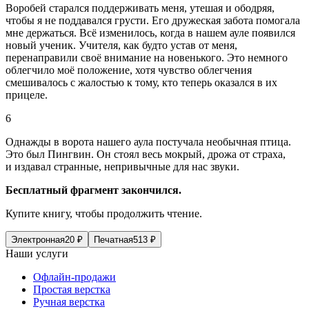
Воробей старался поддерживать меня, утешая и ободряя,
чтобы я не поддавался грусти. Его дружеская забота помогала
мне держаться. Всё изменилось, когда в нашем ауле появился
новый ученик. Учителя, как будто устав от меня,
перенаправили своё вн
иман
ие на новенького. Это немного
облегчило моё положение, хотя чувство облегчения
смешивалось с жалостью к тому, кто теперь оказался в их
прицеле.
6
Однажды в ворота нашего аула постучала необычная птица.
Это был Пингвин. Он стоял весь мокрый, дрожа от страха,
и издавал странные, непривычные для нас звуки.
Бесплатный фрагмент закончился.
Купите книгу, чтобы продолжить чтение.
Электронная
20
₽
Печатная
513
₽
Наши услуги
Офлайн-продажи
Простая верстка
Ручная верстка