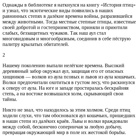
Однажды в библиотеке я наткнулся на книгу «История птиц»
и узнал, что экзотические виды появились в наших
равнинных степях в далёкие времена
войн
ы, разразившейся
между животными. Тогда местные степные птицы, известные
своей добротой и гостеприимством, приняли и приютили
слабых, беззащитных чужаков. Так наш аул стал
многовидовым и многообразным, соединив в себе пёструю
палитру крылатых обитателей.
2
Нашему поколению выпали нелёгкие времена. Высокий
деревянный забор окружал аул, защищая его от опасных
хищников — волков из аула псовых и львов из аула кошачьих.
Волки предпочитали охотиться в густом лесу, что раскинулся
к северу от аула. На юге и западе простиралась бескрайняя
степь, а на востоке возвышался холм, скрывающий свои
тайны.
Никто не знал, что находилось за этим холмом. Среди птиц
ходили слухи, что там обосновался аул кошачьих, пришедших
в наши степи из далёких краёв. Львы и волки враждовали
между собой, бесконечно соперничая за любую добычу,
превращая окружающий мир в поле их жестокой борьбы.