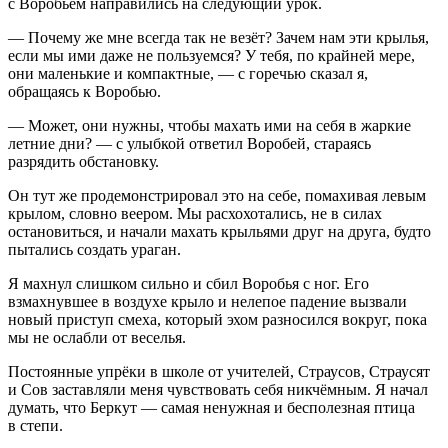
с Воробьём направились на следующий урок.
— Почему же мне всегда так не везёт? Зачем нам эти крылья,
если мы ими даже не пользуемся? У тебя, по крайней мере,
они маленькие и компактные, — с горечью сказал я,
обращаясь к Воробью.
— Может, они нужны, чтобы махать ими на себя в жаркие
летн
ие дни? — с улыбкой ответил Воробей, стараясь
разрядить обстановку.
Он тут же продемонстрировал это на себе, помахивая левым
крылом, словно веером. Мы расхохотались, не в силах
остановиться, и начали махать крыльями друг на друга, будто
пытались создать ураган.
Я махнул слишком сильно и сбил Воробья с ног. Его
взмахнувшее в воздухе крыло и нелепое падение вызвали
новый приступ смеха, который эхом разносился вокруг, пока
мы не ослабли от веселья.
Постоянные упрёки в школе от учителей, Страусов, Страусят
и Сов заставляли меня чувствовать себя никчёмным. Я начал
думать, что Беркут — самая ненужная и бесполезная птица
в степи.