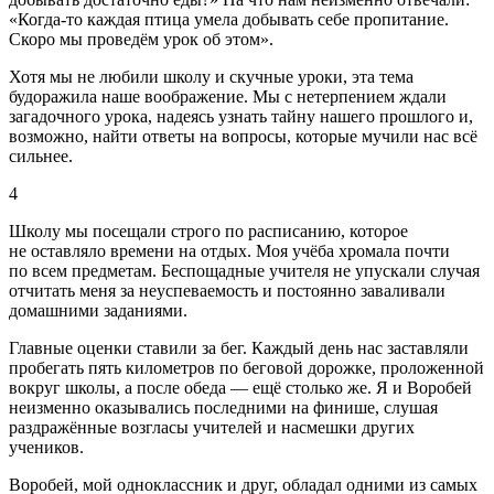
«Когда-то каждая птица умела добывать себе пропитание.
Скоро мы проведём урок об этом».
Хотя мы не любили школу и скучные уроки, эта тема
будоражила наше воображение. Мы с нетерпением ждали
загадочного урока, надеясь узнать тайну нашего прошлого и,
возможно, найти ответы на вопросы, которые мучили нас всё
сильнее.
4
Школу мы посещали строго по расписанию, которое
не оставляло времени на отдых. Моя учёба хромала почти
по всем предметам. Беспощадные учителя не упускали случая
отчитать меня за неуспеваемость и постоянно заваливали
домашними заданиями.
Главные оценки ставили за бег. Каждый день нас заставляли
пробегать пять километров по беговой дорожке, проложенной
вокруг школы, а после обеда — ещё столько же. Я и Воробей
неизменно оказывались последними на финише, слушая
раздражённые возгласы учителей и насмешки других
учеников.
Воробей, мой одноклассник и друг, обладал одними из самых