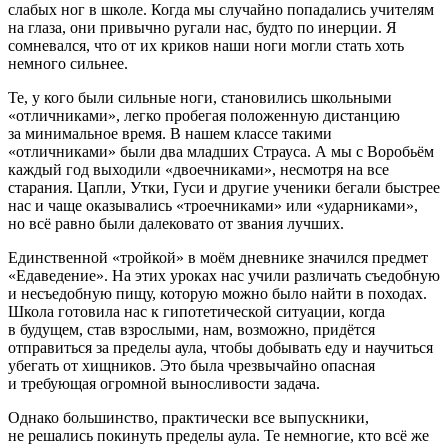
слабых ног в школе. Когда мы случайно попадались учителям
на глаза, они привычно ругали нас, будто по инерции. Я
сомневался, что от их криков наши ноги могли стать хоть
немного сильнее.
Те, у кого были сильные ноги, становились школьными
«отличниками», легко пробегая положенную дистанцию
за минимальное время. В нашем классе такими
«отличниками» были два младших Страуса. А мы с Воробьём
каждый год выходили «двоечниками», несмотря на все
старания. Цапли, Утки, Гуси и другие ученики бегали быстрее
нас и чаще оказывались «троечниками» или «ударниками»,
но всё равно были далековато от звания лучших.
Единственной «тройкой» в моём дневнике значился предмет
«Едаведение». На этих уроках нас учили различать съедобную
и несъедобную пищу, которую можно было найти в походах.
Школа готовила нас к гипотетической ситуации, когда
в будущем, став взрослыми, нам, возможно, придётся
отправиться за пределы аула, чтобы добывать еду и научиться
убегать от хищников. Это была чрезвычайно опасная
и требующая огромной выносливости задача.
Однако большинство, практически все выпускники,
не решались покинуть пределы аула. Те немногие, кто всё же