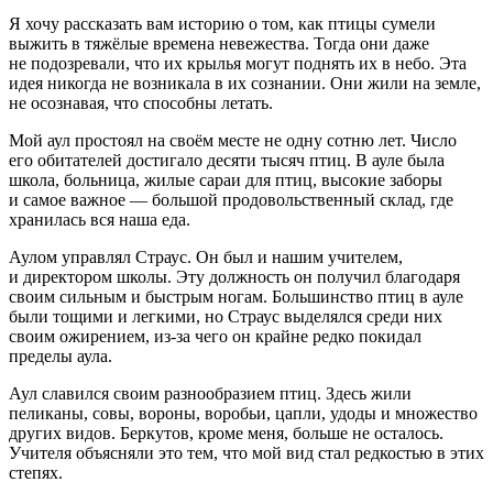
Я хочу рассказать вам историю о том, как птицы сумели
выжить в тяжёлые времена невежества. Тогда они даже
не подозревали, что их крылья могут поднять их в небо. Эта
идея никогда не возникала в их сознании. Они жили на земле,
не осознавая, что способны летать.
Мой аул простоял на своём месте не одну сотню лет. Число
его обитателей достигало десяти тысяч птиц. В ауле была
школа, больница, жилые сараи для птиц, высокие заборы
и самое важное — большой продовольственный склад, где
хранилась вся наша еда.
Аулом управлял Страус. Он был и нашим учителем,
и директором школы. Эту должность он получил благодаря
своим сильным и быстрым ногам. Большинство птиц в ауле
были тощими и легкими, но Страус выделялся среди них
своим ожирением, из-за чего он крайне редко покидал
пределы аула.
Аул славился своим разнообразием птиц. Здесь жили
пеликаны, совы, вороны, воробьи, цапли, удоды и множество
других видов. Беркутов, кроме меня, больше не осталось.
Учителя объясняли это тем, что мой вид стал редкостью в этих
степях.