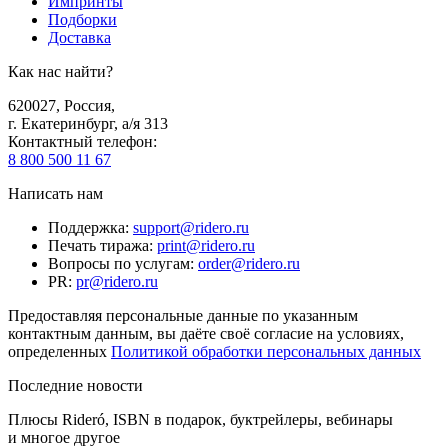
Импринты
Подборки
Доставка
Как нас найти?
620027
,
Россия
,
г. Екатеринбург, а/я 313
Контактный телефон
:
8 800 500 11 67
Написать нам
Поддержка
:
support@ridero.ru
Печать тиража
:
print@ridero.ru
Вопросы по услугам
:
order@ridero.ru
PR
:
pr@ridero.ru
Предоставляя персональные данные по указанным
контактным данным, вы даёте своё согласие на условиях,
определенных
Политикой обработки персональных данных
Последние новости
Плюсы Rideró, ISBN в подарок, буктрейлеры, вебинары
и многое другое