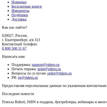
Новинки
Бесплатные книги
Импринты
Подборки
Доставка
Как нас найти?
620027
,
Россия
,
г. Екатеринбург, а/я 313
Контактный телефон
:
8 800 500 11 67
Написать нам
Поддержка
:
support@ridero.ru
Печать тиража
:
print@ridero.ru
Вопросы по услугам
:
order@ridero.ru
PR
:
pr@ridero.ru
Предоставляя персональные данные по указанным контактным д
Последние новости
Плюсы Rideró, ISBN в подарок, буктрейлеры, вебинары и мног