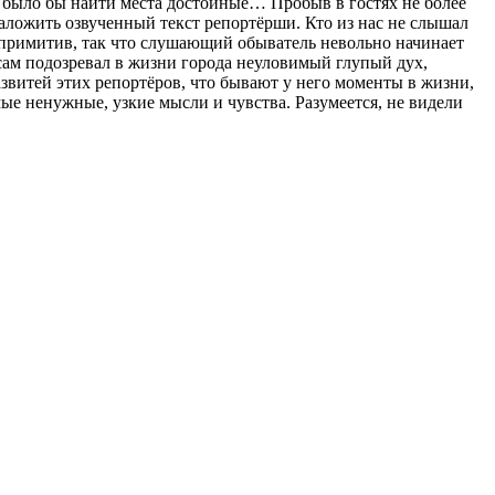
е было бы найти места достойные… Пробыв в гостях не более
наложить озвученный текст репортёрши. Кто из нас не слышал
е примитив, так что слушающий обыватель невольно начинает
 сам подозревал в жизни города неуловимый глупый дух,
развитей этих репортёров, что бывают у него моменты в жизни,
амые ненужные, узкие мысли и чувства. Разумеется, не видели