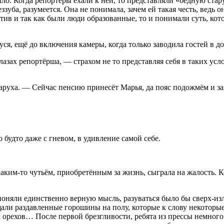
ыло. Когда репортёры ехали к ней, то представляли «бедную стар
зуба, разумеется. Она не понимала, зачем ей такая честь, ведь 
итив и так как были люди образованные, то и понимали суть, ко
я, ещё до включения камеры, когда только заводила гостей в до
лазах репортёрша, — страхом не то представляя себя в таких усл
таруха. — Сейчас пенсию принесёт Марья, да пояс подожмём и з
будто даже с гневом, в удивление самой себе.
каким-то чутьём, приобретённым за жизнь, сыграла на жалость. К
 поняли единственно верную мысль, разуваться было бы сверх-из
щали раздавленные горошины на полу, которые к слову некоторые
 орехов… После первой брезгливости, ребята из прессы немног