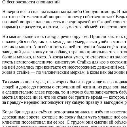
О бесполезности сновидений
Наверно все из нас вызывали когда-либо Скорую помощь. И наве
на этот счёт маленький вопрос: а почему собственно так? Ведь
на такой вопрос: наверно есть и среди врачей из Скорой сове
парами) не разуется, а потом, разумеется, обсмеёт совестливого
Но мысль выше это к слову, а речь о другом. Пришли как-то к
в валящейся избе, так как муж давно умер, а сын ушёл в монас
не так и много. А особенность нашей старушки была ещё в том, 
заведший даже кошку или собаку, страшно привязывается к это
было и молоко, и мясо. А когда муж умер, то старушке из жалос
пусть немногочисленную, клиентуру. Стайка для коз в состояни
на ней ломались при контакте от неосторожных движений коз. Т
жила в стайке — по человеческим меркам, а козы как бы жил
Та самая «клиентура», из которых были люди чаще всего поряд
людей и донёс до прессы о старушкиной жизни, из ряда вон в
а следовательно главе города, то и нужно было запечатлеть ба
местная пресса ни за что не стала бы тратить время — которое,
за правду» нередко используют эту самую правду в выгодном ра
Когда бригада для съёмки репортажа явилась в избу по известн
деревянные ворота, которые по сроку были чуть младше неё сам
клиентов посоветовал им её коз. С трудом они смогли ей объяс