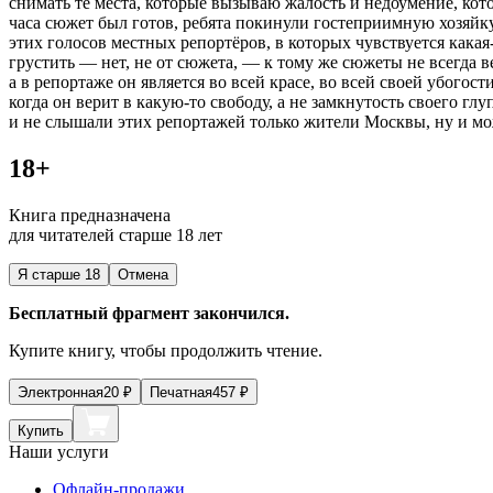
снимать те места, которые вызываю жалость и недоумение, ко
часа сюжет был готов, ребята покинули гостеприимную хозяйку
этих голосов местных репортёров, в которых чувствуется кака
грустить — нет, не от сюжета, — к тому же сюжеты не всегда в
а в репортаже он является во всей красе, во всей своей убого
когда он верит в какую-то свободу, а не замкнутость своего гл
и не слышали этих репортажей только жители Москвы, ну и мо
18+
Книга предназначена
для читателей старше 18 лет
Я старше 18
Отмена
Бесплатный фрагмент закончился.
Купите книгу, чтобы продолжить чтение.
Электронная
20
₽
Печатная
457
₽
Купить
Наши услуги
Офлайн-продажи