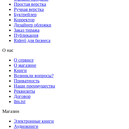
Простая верстка
Ручная верстка
Буктрейлер
Корректор
Дизайнер обложки
Заказ тиража
Публикация
Rideró для бизнеса
О нас
О сервисе
О магазине
Книги
Возникли вопросы?
Приватность
Наши преимущества
Реквизиты
Договор
llm.txt
Магазин
Электронные книги
Аудиокниги