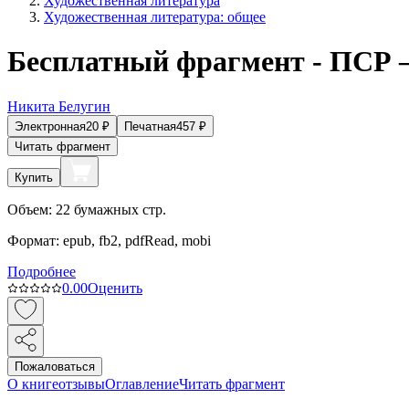
Художественная литература
Художественная литература: общее
Бесплатный фрагмент - ПСР 
Никита Белугин
Электронная
20
₽
Печатная
457
₽
Читать фрагмент
Купить
Объем:
22
бумажных стр.
Формат:
epub, fb2, pdfRead, mobi
Подробнее
0.0
0
Оценить
Пожаловаться
О книге
отзывы
Оглавление
Читать фрагмент