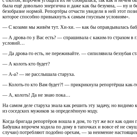
с охотой, впрочем угощать их не собиралась, так как и нечем б
была ещё довольно энергична и даже как бы безумна, — ну и без
безобразие нормой. Репортёры отчасти увидели в ней этот поз
которое способно привыкнуть к самым гнусным условиям».
— С козами мы живём тут. Хи-хи. — как бы оправдывалась бабус
— А дрова-то у Вас есть? — спрашивала с каким-то страхом в г
условий…
— Да дрова-то есть, не переживайте. — сипилявила беззубая с
— А колоть кто будет?
— А-а? — не расслышала старуха.
— Колоть-то кто Вам будет?! — прикрикнула репортёрша как-то 
— А, колоть! Да не знаю пока…
На самом деле старуха знала как решить эту задачу, но видимо 
из соседских мужиков за определённую мзду.
Когда бригада репортёров вошла в дом, то тут же все как один
Бабушка впрочем ходила по дому в тапочках и вовсе её не сму
случаи) потребляют подобно орехам, — за неимение настоящих