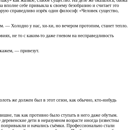
ушку» как жалкое, слабое существо. На деле же оказалось, бабка
она вполне себе привыкла к своему безобразию и считает это
торую справедливо изрёк один философ: «Человек существо,
м. — Холодно у нас, хи-хи, но вечером протопим, станет тепло.
овиях, не то с каким-то даже гневом на
несправедливость
акажем, — привезут.
олоть же должен был в этот сезон, как обычно, кто-нибудь
лишне, так как противно было ступать в него даже обутым.
 деревенские дети в неразумном возрасте иногда (известны
о попривыкли и начались съёмки. Профессионально стали