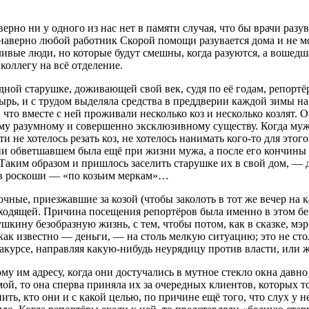
рно ни у одного из нас нет в памяти случая, что бы врачи разув
 наверно любой работник Скорой помощи разувается дома и не мо
стливые люди, но которые будут смешны, когда разуются, а вошед
 коллегу на всё отделение.
 одной старушке, доживающей свой век, судя по её годам, репор
тырь, и с трудом выделяла средства в преддверии каждой зимы н
что вместе с ней проживали несколько коз и несколько козлят. О
му разумному и совершенно эксклюзивному существу. Когда муж е
ти не хотелось резать коз, не хотелось нанимать кого-то для это
и обветшавшем была ещё при жизни мужа, а после его кончины и 
аким образом и пришлось заселить старушке их в свой дом, — да 
и в роскоши — «по козьим меркам»…
очные, приезжавшие за козой (чтобы заколоть в тот же вечер на
ыходящей. Причина посещения репортёров была именно в этом бе
бушкину безобразную жизнь, с тем, чтобы потом, как в сказке, 
 как известно — деньги, — на столь мелкую ситуацию; это не сто
курсе, направляя какую-нибудь неурядицу против власти, или же
ому им адресу, когда они достучались в мутное стекло окна дав
ой, то она сперва приняла их за очередных клиентов, которых тол
нить, кто они и с какой целью, по причине ещё того, что слух у