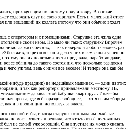
ались, проходя в дом по чистому полу и ковру. Возникает
жет содержать слуг на свою зарплату. Есть и маленький ответ
шая или вошедший их коллега (потому что они обычно входят
тёрша с оператором и с помощниками. Старушка эта жила одна
а отопление своей избы. Но мало ли таких старушек? Впрочем,
на не могла жить без них, — как наверно и любой человек, раз
ё был жив, то резал коз он и дела у них в семье шли успешно:
го, поэтому она их по возможности продавала, наработав даже,
вовсе обгнила до такого состояния, что несколько раз доски
и чего уж там, ведь с ними всё веселее! И теперь она как бы
 какой-нибудь праздник) на недешёвых машинах, — один из этих
зобразии, и так как репортёры принадлежали местному ТВ,
мэр «неожиданно» даровал этой бабушке квартиру… Иначе бы
личная пресса, где всё гораздо свободнее, — хотя и там «борцы
, как и в провинции, используя за власть.
но некрашеной избы, и когда старушка открыла им тяжёлые
ько не могла узнать, и решила, что кто-то из её постоянных
 неё был не самый уже хороший. Она впустила их можно сказать