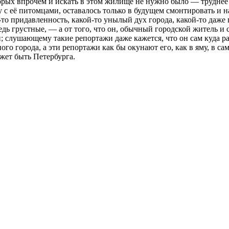
торых впрочем и искать в этом жилище не нужно было — трудне
 с её питомцами, оставалось только в будущем смонтировать и 
я-то придавленность, какой-то унылый дух города, какой-то даж
едь грустные, — а от того, что он, обычный городской житель и
сти; слушающему такие репортажи даже кажется, что он сам куда 
упого города, а эти репортажи как бы окунают его, как в яму, в с
жет быть Петербурга.