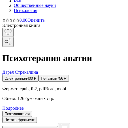
Все
Общественные науки
Психология
0.0
0
Оценить
Электронная книга
Психотерапия апатии
Дарья Стрекалина
Электронная
400
₽
Печатная
756
₽
Формат:
epub, fb2, pdfRead, mobi
Объем:
126
бумажных стр.
Подробнее
Пожаловаться
Читать фрагмент