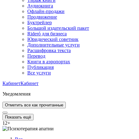
Тираж книги
Аудиокнига
Офлайн-продажи
Продвижение
Буктрейлер
Большой издательский пакет
Rideró для бизнеса
Юридический советник
Дополнительные услуги
Расшифровка текста
Перевод
Книги в аэропортах
Публикация
Все услуги
Кабинет
Кабинет
Уведомления
Отметить все как прочитанные
Показать ещё
12
+