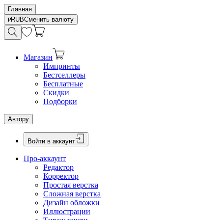
Главная
RUB
Сменить валюту
Магазин
Импринты
Бестселлеры
Бесплатные
Скидки
Подборки
Автору
Войти в аккаунт
Про-аккаунт
Редактор
Корректор
Простая верстка
Сложная верстка
Дизайн обложки
Иллюстрации