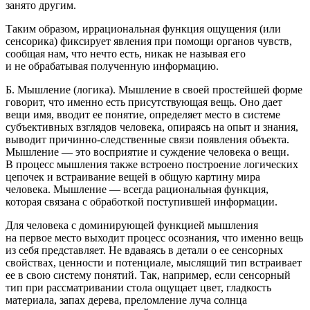
занято другим.
Таким образом, иррациональная функция ощущения (или
сенсорика) фиксирует явления при помощи органов чувств,
сообщая нам, что
нечто есть
, никак не называя его
и не обрабатывая полученную информацию.
Б.
Мышление (логика).
Мышление в своей простейшей форме
говорит,
что именно
есть присутствующая вещь. Оно дает
вещи имя, вводит ее понятие, определяет место в системе
субъективных взглядов человека, опираясь на опыт и знания,
выводит причинно-следственные связи появления объекта.
Мышление — это восприятие и суждение человека о вещи.
В процесс мышления также встроено построение логических
цепочек и встраивание вещей в общую картину мира
человека. Мышление — всегда рациональная функция,
которая связана с обработкой поступившей информации.
Для человека с доминирующей функцией мышления
на первое место выходит процесс осознания, что именно вещь
из себя представляет. Не вдаваясь в детали о ее сенсорных
свойствах, ценности и потенциале, мыслящий тип встраивает
ее в свою систему понятий. Так, например, если сенсорный
тип при рассматривании стола ощущает цвет, гладкость
материала, запах дерева, преломление луча солнца