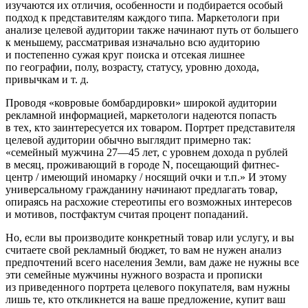
изучаются их отличия, особенности и подбирается особый
подход к представителям каждого типа. Маркетологи при
анализе целевой аудитории также начинают путь от большего
к меньшему, рассматривая изначально всю аудиторию
и постепенно сужая круг поиска и отсекая лишнее
по географии, полу, возрасту, статусу, уровню дохода,
привычкам и т. д.
Проводя «ковровые бомбардировки» широкой аудитории
рекламной информацией, маркетологи надеются попасть
в тех, кто заинтересуется их товаром. Портрет представителя
целевой аудитории обычно выглядит примерно так:
«семейный мужчина 27—45 лет, с уровнем дохода n рублей
в месяц, проживающий в городе N, посещающий фитнес-
центр / имеющий иномарку / носящий очки и т.п.» И этому
универсальному гражданину начинают предлагать товар,
опираясь на расхожие стереотипы его возможных интересов
и мотивов, постфактум считая процент попаданий.
Но, если вы производите конкретный товар или услугу, и вы
считаете свой рекламный бюджет, то вам не нужен анализ
предпочтений всего населения Земли, вам даже не нужны все
эти семейные мужчины нужного возраста и прописки
из приведенного портрета целевого покупателя,
вам нужны
лишь те, кто откликнется на ваше предложение, купит ваш