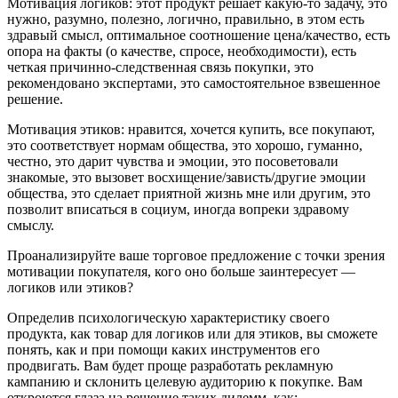
Мотивация логиков
: этот продукт решает какую-то задачу, это
нужно, разумно, полезно, логично, правильно, в этом есть
здравый смысл, оптимальное соотношение цена/качество, есть
опора на факты (о качестве, спросе, необходимости), есть
четкая причинно-следственная связь покупки, это
рекомендовано экспертами, это самостоятельное взвешенное
решение.
Мотивация этиков:
нравится,
хочется купить, все покупают,
это соответствует нормам общества, это хорошо, гуманно,
честно, это дарит чувства и эмоции, это посоветовали
знакомые, это вызовет восхищение/зависть/другие эмоции
общества, это сделает приятной жизнь мне или другим, это
позволит вписаться в социум, иногда вопреки здравому
смыслу.
Проанализируйте ваше торговое предложение с точки зрения
мотивации покупателя, кого оно больше заинтересует —
логиков или этиков?
Определив психологическую характеристику своего
продукта, как товар для логиков или для этиков, вы сможете
понять, как и при помощи каких инструментов его
продвигать. Вам будет проще разработать рекламную
кампанию и склонить целевую аудиторию к покупке. Вам
откроются глаза на решение таких дилемм, как: