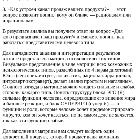
3. «
Как
устроен канал продаж вашего продукта?» — этот
вопрос позволит понять, кому он ближе — рационалам или
иррационалам.
В результате анализа вы получите ответ на вопрос «
Для
кого
предназначен ваш продукт?» и сможете понять, как
работать с представителями целевого типа.
Для наглядности анализа и интерпретации результатов
в книге представлена
матрица психологических типов
.
Визуальное представление в виде матрицы всех возможных
психологических типов, разделённых по 4 парам дихотомий
Юнга (сенсорик-интуит, логик-этик, рационал-иррационал,
интроверт-экстраверт), делает анализ простым и наглядным.
С одного взгляда в матрице можно увидеть сильные и слабые
стороны каждого типа. Понять структуру блока ЭГО (Я) —
сильные функции человека, определяющие его видение мира
и базовые реакции, и блок СУПЕРЭГО (супер Я) — те
функции и роли, которые человек хочет продемонстрировать
миру, то, кем он хочет казаться, но на самом деле не является,
так как эти функции слабые.
Для заполнения матрицы вам следует выбрать
один
конкретный продукт
, который продает ваша компания.