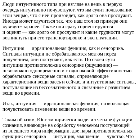
Люди интуитивного типа при взгляде на вещь в первую
очередь интуитивно почувствуют, что им сулит пользование
этой вещью, что с ней произойдет, как долго она прослужит.
Иногда может случиться так, что наш стол из примера они
«увидят» заранее. Также они сразу сориентируются
и оценят — как долго он прослужит и какие трудности могут
возникнуть при его транспортировке и эксплуатации.
Интуиция — иррациональная функция, как и сенсорика.
Сигналы интуиции не обрабатываются мозгом перед
получением, они поступают, как есть. По своей сути
интуиция противоположна сенсорике (ощущению) —
невозможно одновременно и с одинаковой эффективностью
обрабатывать сенсорные сигналы, определяющие
характеристики вещи здесь и сейчас, и интуитивные сигналы,
поступающие из бессознательного и связанные с развитием
вещи во времени.
Итак, интуиция — иррациональная функция, позволяющая
почувствовать изменение вещи
во времени
.
Таким образом,
Юнг эмпирически выделил четыре функции
сознания
, влияющие на обработку человеком поступающей
из внешнего мира информации, две пары противоположных
функций:
сенсорика — интуиция, мышление — чувство
. Что