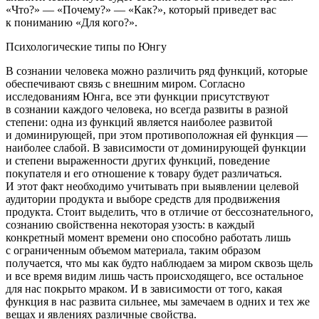
«Что?» — «Почему?» — «Как?», который приведет вас
к пониманию «Для кого?».
Психологические типы по Юнгу
В сознании человека можно различить ряд функций, которые
обеспечивают связь с внешним миром. Согласно
исследованиям Юнга, все эти функции присутствуют
в сознании каждого человека, но всегда развиты в разной
степени: одна из функций является наиболее развитой
и доминирующей, при этом противоположная ей функция —
наиболее слабой. В зависимости от доминирующей функции
и степени выраженности других функций, поведение
покупателя и его отношение к товару будет различаться.
И этот факт необходимо учитывать при выявлении целевой
аудитории продукта и выборе средств для продвижения
продукта. Стоит выделить, что в отличие от бессознательного,
сознанию свойственна некоторая узость
: в каждый
конкретный момент времени оно способно работать лишь
с ограниченным объемом материала, таким образом
получается, что мы как будто наблюдаем за миром сквозь щель
и все время видим лишь часть происходящего, все остальное
для нас покрыто мраком. И в зависимости от того, какая
функция в нас развита сильнее,
мы замечаем в одних и тех же
вещах и явлениях различные свойства.