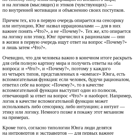
и
на логиков (мыслящих) и этиков (чувствующих)
—
по внутренней мотивации и объяснению своих поступков.
Причем тех, кто в первую очередь опирается на сенсорику
или интуицию, Юнг назвал иррационалами — для в них
важнее понять «Что?», а не «Почему?». Тех же, кто опирается
на логику или этику, Юнг причислил к рационалам — они
в жизни в первую очередь ищут ответ на вопрос «Почему?»
и лишь затем «Что?».
Очевидно, что для человека важно в конечном итоге раскрыть
для себя полную картину мира и получить ответы на оба
вопроса: и «Что?», и «Почему?», поэтому у каждого
из четырех типов, представленных в «компасе» Юнга, есть
вспомогательная функция: если человек, будучи рационалом,
ответил себе на вопрос «Почему?», то в качестве
вспомогательной функции выступит один из полюсов,
отвечающий за ответ на вопрос «Что?» и наоборот. Например,
логик в качестве вспомогательной функции может
использовать либо сенсорику, либо интуицию; а интуит —
этику или логику. Немного позже я покажу этот механизм
на примерах.
Кроме того, согласно типологии Юнга люди делятся
на интровертов и экстравертов — для первых важнее