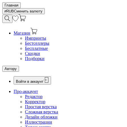
Главная
RUB
Сменить валюту
Магазин
Импринты
Бестселлеры
Бесплатные
Скидки
Подборки
Автору
Войти в аккаунт
Про-аккаунт
Редактор
Корректор
Простая верстка
Сложная верстка
Дизайн обложки
Иллюстрации