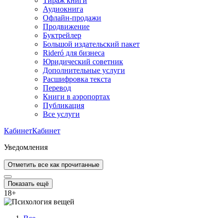
Тираж книги
Аудиокнига
Офлайн-продажи
Продвижение
Буктрейлер
Большой издательский пакет
Rideró для бизнеса
Юридический советник
Дополнительные услуги
Расшифровка текста
Перевод
Книги в аэропортах
Публикация
Все услуги
Кабинет
Кабинет
Уведомления
Отметить все как прочитанные
Показать ещё
18
+