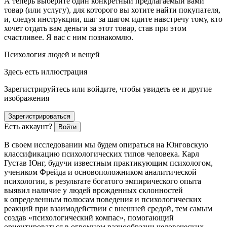
А теперь
выберите один конкретный предлагаемый вами
товар (или услугу)
, для которого вы хотите найти покупателя,
и, следуя инструкции, шаг за шагом идите навстречу тому, кто
хочет отдать вам деньги за этот товар, став при этом
счастливее. Я вас с ним познакомлю.
Психология людей и вещей
Здесь есть иллюстрация
Зарегистрируйтесь или войдите, чтобы увидеть ее и другие
изображения
Зарегистрироваться
Есть аккаунт?
Войти
В своем исследовании мы будем опираться на Юнговскую
классификацию психологических типов человека. Карл
Густав Юнг, будучи известным практикующим психологом,
учеником Фрейда и основоположником аналитической
психологии, в результате богатого эмпирического опыта
выявил наличие у людей врожденных склонностей
к определенным полюсам поведения и психологических
реакций при взаимодействии с внешней средой, тем самым
создав «
психологический компас
», помогающий
ориентироваться в огромном разнообразии человеческих