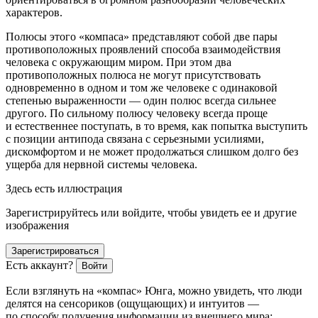
характеров.
Полюсы этого «компаса» представляют собой две пары
противоположных проявлений способа взаимодействия
человека с окружающим миром. При этом два
противоположных полюса не могут присутствовать
одновременно в одном и том же человеке с одинаковой
степенью выраженности — один полюс всегда сильнее
другого.
По сильному полюсу человеку всегда проще
и естественнее поступать, в то время, как попытка выступить
с позиции антипода связана с серьезными усилиями,
дискомфортом
и не может продолжаться слишком долго без
ущерба для нервной системы человека.
Здесь есть иллюстрация
Зарегистрируйтесь или войдите, чтобы увидеть ее и другие
изображения
Зарегистрироваться
Есть аккаунт?
Войти
Если взглянуть на «компас» Юнга, можно увидеть, что люди
делятся на
сенсориков (ощущающих) и интуитов
—
по способу получения информации из внешнего мира;