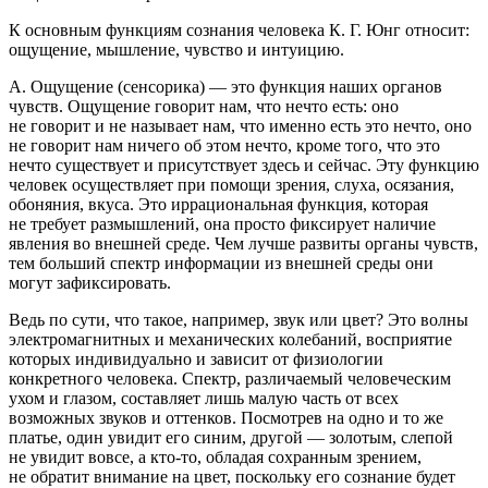
К
основным функциям сознания
человека К. Г. Юнг относит:
ощущение, мышление, чувство и интуицию.
А.
Ощущение (сенсорика)
— это функция наших органов
чувств. Ощущение говорит нам, что нечто
есть
: оно
не говорит и не называет нам, что именно есть это нечто, оно
не говорит нам ничего об этом нечто, кроме того, что это
нечто существует и присутствует здесь и сейчас. Эту функцию
человек осуществляет при помощи зрения, слуха, осязания,
обоняния, вкуса. Это иррациональная функция, которая
не требует размышлений, она просто фиксирует наличие
явления во внешней среде. Чем лучше развиты органы чувств,
тем больший спектр информации из внешней среды они
могут зафиксировать.
Ведь по сути, что такое, например, звук или цвет? Это волны
электромагнитных и механических колебаний, восприятие
которых индивидуально и зависит от физиологии
конкретного человека. Спектр, различаемый человеческим
ухом и глазом, составляет лишь малую часть от всех
возможных звуков и оттенков. Посмотрев на одно и то же
платье, один увидит его синим, другой — золотым, слепой
не увидит вовсе, а кто-то, обладая сохранным зрением,
не обратит внимание на цвет, поскольку его сознание будет