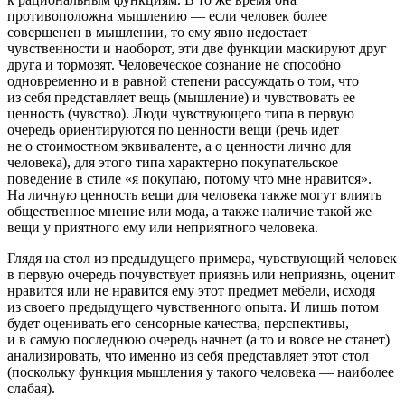
противоположна мышлению — если человек более
совершенен в мышлении, то ему явно недостает
чувственности и наоборот, эти две функции маскируют друг
друга и тормозят. Человеческое сознание не способно
одновременно и в равной степени рассуждать о том, что
из себя представляет вещь (мышление) и чувствовать ее
ценность (чувство). Люди чувствующего типа в первую
очередь ориентируются по ценности вещи (речь идет
не о стоимостном эквиваленте, а о ценности лично для
человека), для этого типа характерно покупательское
поведение в стиле «я покупаю, потому что мне нравится».
На личную ценность вещи для человека также могут влиять
общественное мнение или мода, а также наличие такой же
вещи у приятного ему или неприятного человека.
Глядя на стол из предыдущего примера, чувствующий человек
в первую очередь почувствует приязнь или неприязнь, оценит
нравится или не нравится ему этот предмет мебели, исходя
из своего предыдущего чувственного опыта. И лишь потом
будет оценивать его сенсорные качества, перспективы,
и в самую последнюю очередь начнет (а то и вовсе не станет)
анализировать, что именно из себя представляет этот стол
(поскольку функция мышления у такого человека — наиболее
слабая).