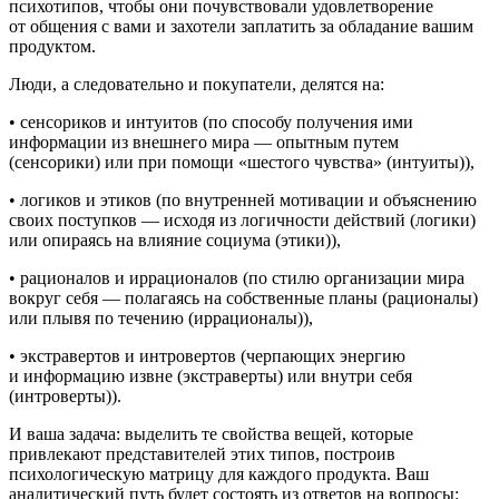
психотипов, чтобы они почувствовали удовлетворение
от общения с вами и захотели заплатить за обладание вашим
продуктом.
Люди, а следовательно и покупатели, делятся на:
• сенсориков и интуитов
(по способу получения ими
информации из внешнего мира — опытным путем
(сенсорики) или при помощи «шестого чувства» (интуиты)),
• логиков и этиков
(по внутренней мотивации и объяснению
своих поступков — исходя из логичности действий (логики)
или опираясь на влияние социума (этики)),
• рационалов и иррационалов
(по стилю организации мира
вокруг себя — полагаясь на собственные планы (рационалы)
или плывя по течению (иррационалы)),
• экстравертов и интровертов
(черпающих энергию
и информацию извне (экстраверты) или внутри себя
(интроверты)).
И ваша задача: выделить те свойства вещей, которые
привлекают представителей этих типов, построив
психологическую матрицу для каждого продукта. Ваш
аналитический путь будет состоять из ответов на вопросы: