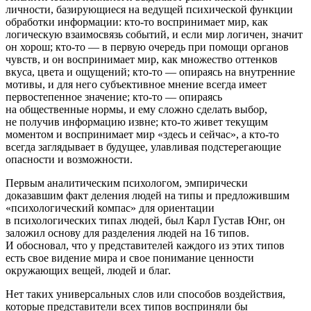
личности, базирующиеся на ведущей психической функции
обработки информации: кто-то воспринимает мир, как
логическую взаимосвязь событий, и если мир логичен, значит
он хорош; кто-то — в первую очередь при помощи органов
чувств, и он воспринимает мир, как множество оттенков
вкуса, цвета и ощущений; кто-то — опираясь на внутренние
мотивы, и для него субъективное мнение всегда имеет
первостепенное значение; кто-то — опираясь
на общественные нормы, и ему сложно сделать выбор,
не получив информацию извне; кто-то живет текущим
моментом и воспринимает мир «здесь и сейчас», а кто-то
всегда заглядывает в будущее, улавливая подстерегающие
опасности и возможности.
Первым аналитическим психологом, эмпирически
доказавшим факт деления людей на типы и предложившим
«психологический компас» для ориентации
в психологических типах людей, был Карл Густав Юнг, он
заложил основу для
разделения людей на 16 типов
.
И обосновал, что у представителей каждого из этих типов
есть свое видение мира и свое понимание ценности
окружающих вещей, людей и благ.
Нет таких универсальных слов или способов воздействия,
которые представители всех типов восприняли бы