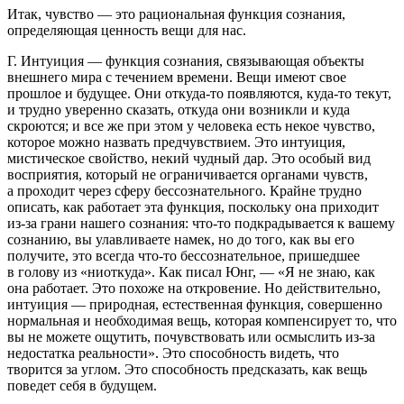
Итак, чувство — это рациональная функция сознания,
определяющая
ценность
вещи для нас.
Г.
Интуиция —
функция сознания, связывающая объекты
внешнего мира с течением времени. Вещи имеют свое
прошлое и будущее. Они откуда-то появляются, куда-то текут,
и трудно уверенно сказать, откуда они возникли и куда
скроются; и все же при этом у человека есть некое чувство,
которое можно назвать предчувствием. Это интуиция,
мистическое свойство, некий чудный дар. Это особый вид
восприятия, который не ограничивается органами чувств,
а проходит через сферу бессознательного. Крайне трудно
описать, как работает эта функция, поскольку она приходит
из-за грани нашего сознания: что-то подкрадывается к вашему
сознанию, вы улавливаете намек, но до того, как вы его
получите, это всегда что-то бессознательное, пришедшее
в голову из «ниоткуда». Как писал Юнг, — «Я не знаю, как
она работает. Это похоже на откровение. Но действительно,
интуиция — природная, естественная функция, совершенно
нормальная и необходимая вещь, которая компенсирует то, что
вы не можете ощутить, почувствовать или осмыслить из-за
недостатка реальности». Это способность видеть, что
творится за углом. Это способность предсказать, как вещь
поведет себя в будущем.