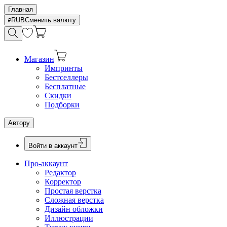
Главная
RUB
Сменить валюту
Магазин
Импринты
Бестселлеры
Бесплатные
Скидки
Подборки
Автору
Войти в аккаунт
Про-аккаунт
Редактор
Корректор
Простая верстка
Сложная верстка
Дизайн обложки
Иллюстрации