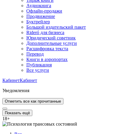
Тираж книги
Аудиокнига
Офлайн-продажи
Продвижение
Буктрейлер
Большой издательский пакет
Rideró для бизнеса
Юридический советник
Дополнительные услуги
Расшифровка текста
Перевод
Книги в аэропортах
Публикация
Все услуги
Кабинет
Кабинет
Уведомления
Отметить все как прочитанные
Показать ещё
18
+