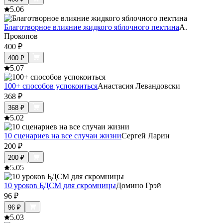
5.0
6
Благотворное влияние жидкого яблочного пектина
А.
Прокопов
400
₽
400
₽
5.0
7
100+ способов успокоиться
Анастасия Левандовски
368
₽
368
₽
5.0
2
10 сценариев на все случаи жизни
Сергей Ларин
200
₽
200
₽
5.0
5
10 уроков БДСМ для скромницы
Домино Грэй
96
₽
96
₽
5.0
3