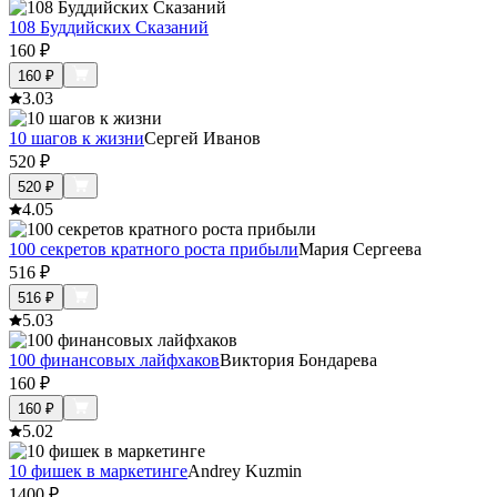
108 Буддийских Сказаний
160
₽
160
₽
3.0
3
10 шагов к жизни
Сергей Иванов
520
₽
520
₽
4.0
5
100 секретов кратного роста прибыли
Мария Сергеева
516
₽
516
₽
5.0
3
100 финансовых лайфхаков
Виктория Бондарева
160
₽
160
₽
5.0
2
10 фишек в маркетинге
Andrey Kuzmin
1400
₽