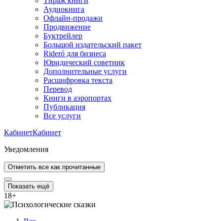
Тираж книги
Аудиокнига
Офлайн-продажи
Продвижение
Буктрейлер
Большой издательский пакет
Rideró для бизнеса
Юридический советник
Дополнительные услуги
Расшифровка текста
Перевод
Книги в аэропортах
Публикация
Все услуги
Кабинет
Кабинет
Уведомления
Отметить все как прочитанные
Показать ещё
18
+