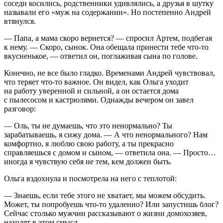
соседи косились, родственники удивлялись, а друзья в шутку
называли его «муж на содержании». Но постепенно Андрей
втянулся.
— Папа, а мама скоро ве
рне
тся? — спросил Артем, подбегая
к нему. — Скоро, сынок. Она обещала принести тебе что-то
вкусненькое, — ответил он, поглаживая сына по голове.
Конечно, не все было гладко. Временами Андрей чувствовал,
что теряет что-то важное. Он видел, как Ольга уходит
на работу уверенной и сильной, а он остается дома
с пылесосом и кастрюлями. Однажды вечером он завел
разговор:
— Оль, ты не думаешь, что это ненормально? Ты
зарабатываешь, я сижу дома. — А что ненормального? Нам
комфортно, я люблю свою работу, а ты прекрасно
справляешься с домом и сыном, — ответила она. — Просто…
иногда я чувствую себя не тем, кем должен быть.
Ольга вздохнула и посмотрела на него с теплотой:
— Знаешь, если тебе этого не хватает, мы можем обсудить.
Может, ты попробуешь что-то удаленно? Или запустишь блог?
Сейчас столько мужчин рассказывают о жизни домохозяев,
находят в этом смысл.