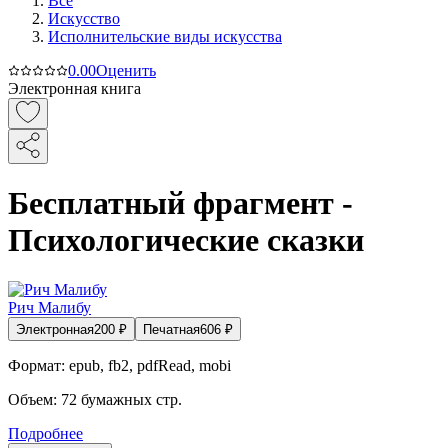
Все
Искусство
Исполнительские виды искусства
0.0
0
Оценить
Электронная книга
Бесплатный фрагмент -
Психологические сказки
Рич Малибу
Электронная
200
₽
Печатная
606
₽
Формат:
epub, fb2, pdfRead, mobi
Объем:
72
бумажных стр.
Подробнее