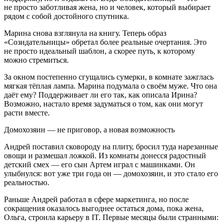
не просто заботливая жена, но и человек, который выбирает
рядом с собой достойного спутника.
Марина снова взглянула на книгу. Теперь образ
«Созидательницы» обретал более реальные очертания. Это
не просто идеальный шаблон, а скорее путь, к которому
можно стремиться.
За окном постепенно сгущались сумерки, в комнате зажглась
мягкая тёплая лампа. Марина подумала о своём муже. Что она
даёт ему? Поддерживает ли его так, как описала Ирина?
Возможно, настало время задуматься о том, как они могут
расти вместе.
Домохозяин — не приговор, а новая возможность
Андрей поставил сковороду на плиту, бросил туда нарезанные
овощи и размешал ложкой. Из комнаты донесся радостный
детский смех — его сын Артем играл с машинками. Он
улыбнулся: вот уже три года он — домохозяин, и это стало его
реальностью.
Раньше Андрей работал в сфере маркетинга, но после
сокращения оказалось выгоднее остаться дома, пока жена,
Ольга, строила карьеру в IT. Первые месяцы были странными: