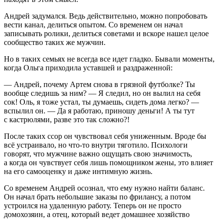
Андрей задумался. Ведь действительно, можно попробовать
вести канал, делиться опытом. Со временем он начал
записывать ролики, делиться советами и вскоре нашел целое
сообщество таких же мужчин.
Но в таких семьях не всегда все идет гладко. Бывали моменты,
когда Ольга приходила уставшей и раздраженной:
— Андрей, почему Артем снова в грязной футболке? Ты
вообще следишь за ним? — Я следил, но он вылил на себя
сок! Оль, я тоже устал, ты думаешь, сидеть дома легко? —
вспылил он. — Да я работаю, приношу деньги! А ты тут
с кастрюлями, разве это так сложно?!
После таких ссор он чувствовал себя униженным. Вроде бы
всё устраивало, но что-то внутри тяготило. Психологи
говорят, что мужчине важно ощущать свою значимость,
а когда он чувствует себя лишь помощником жены, это влияет
на его самооценку и даже интимную жизнь.
Со временем Андрей осознал, что ему нужно найти баланс.
Он начал брать не
боль
шие заказы по фрилансу, а потом
устроился на удаленную работу. Теперь он не просто
домохозяин, а отец, который ведет домашнее хозяйство