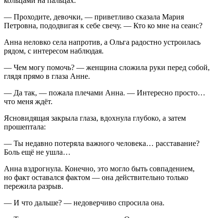
кольцами на пальцах.
— Проходите, девочки, — приветливо сказала Мария
Петровна, пододвигая к себе свечу. — Кто ко мне на сеанс?
Анна неловко села напротив, а Ольга радостно устроилась
рядом, с интересом наблюдая.
— Чем могу помочь? — женщина сложила руки перед собой,
глядя прямо в глаза Анне.
— Да так, — пожала плечами Анна. — Интересно просто…
что меня ждёт.
Ясновидящая закрыла глаза, вдохнула глубоко, а затем
прошептала:
— Ты недавно потеряла важного человека… расставание?
Боль
ещё не ушла…
Анна вздрогнула. Конечно, это могло быть совпадением,
но факт оставался фактом — она действительно только
пережила разрыв.
— И что дальше? — недоверчиво спросила она.