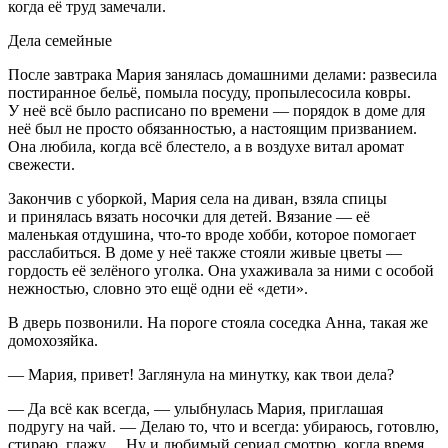
когда её труд замечали.
Дела семейные
После завтрака Мария занялась домашними делами: развесила
постиранное бельё, помыла посуду, пропылесосила ковры.
У неё всё было расписано по времени — порядок в доме для
неё был не просто обязанностью, а настоящим призванием.
Она любила, когда всё блестело, а в воздухе витал аромат
свежести.
Закончив с уборкой, Мария села на диван, взяла спицы
и принялась вязать носочки для детей. Вязание — её
маленькая отдушина, что-то вроде хобби, которое помогает
расслабиться. В доме у неё также стояли живые цветы —
гордость её зелёного уголка. Она ухаживала за ними с особой
нежностью, словно это ещё одни её «дети».
В дверь позвонили. На пороге стояла соседка Анна, такая же
домохозяйка.
— Мария, привет! Заглянула на минутку, как твои дела?
— Да всё как всегда, — улыбнулась Мария, приглашая
подругу на чай. — Делаю то, что и всегда: убираюсь, готовлю,
стираю, глажу… Ну и любимый сериал смотрю, когда время