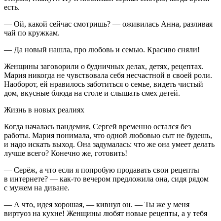
есть.
— Ой, какой сейчас смотришь? — оживилась Анна, разливая
чай по кружкам.
— Да новый нашла, про любовь и семью. Красиво сняли!
Женщины заговорили о будничных делах, детях, рецептах.
Мария никогда не чувствовала себя несчастной в своей роли.
Наоборот, ей нравилось заботиться о семье, видеть чистый
дом, вкусные блюда на столе и слышать смех детей.
Жизнь в новых реалиях
Когда началась
пандем
ия, Сергей временно остался без
работы. Мария понимала, что одной любовью сыт не будешь,
и надо искать выход. Она задумалась: что же она умеет делать
лучше всего? Конечно же, готовить!
— Серёж, а что если я попробую продавать свои рецепты
в инте
рне
те? — как-то вечером предложила она, сидя рядом
с мужем на диване.
— А что, идея хорошая, — кивнул он. — Ты же у меня
виртуоз на кухне! Женщины любят новые рецепты, а у тебя