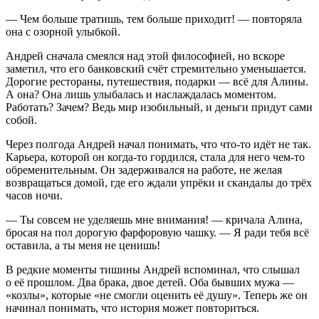
— Чем
боль
ше тратишь, тем
боль
ше приходит! — повторяла
она с озорной улыбкой.
Андрей сначала смеялся над этой философией, но вскоре
заметил, что его банковский счёт стремительно уменьшается.
Дорогие рест
оран
ы, путешествия, подарки — всё для Алины.
А она? Она лишь улыбалась и наслаждалась моментом.
Работать? Зачем? Ведь мир изобильный, и деньги придут сами
собой.
Через полгода Андрей начал понимать, что что-то идёт не так.
Карьера, которой он когда-то гордился, стала для него чем-то
обременительным. Он задерживался на работе, не желая
возвращаться домой, где его ждали упрёки и скандалы до трёх
часов ночи.
— Ты совсем не уделяешь мне вн
иман
ия! — кричала Алина,
бросая на пол дорогую фарфоровую чашку. — Я ради тебя всё
оставила, а ты меня не ценишь!
В редкие моменты тишины Андрей вспоминал, что слышал
о её прошлом. Два брака, двое детей. Оба бывших мужа —
«козлы», которые «не смогли оценить её душу». Теперь же он
начинал понимать, что история может повториться.