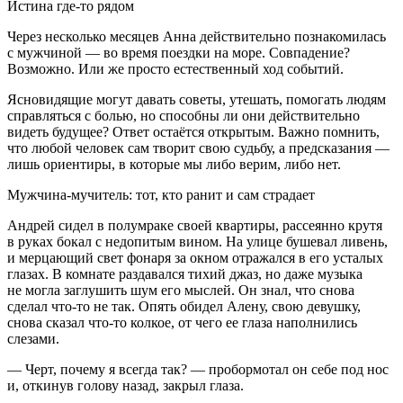
Истина где-то рядом
Через несколько месяцев Анна действительно познакомилась
с мужчиной — во время поездки на море. Совпадение?
Возможно. Или же просто естественный ход событий.
Ясновидящие могут давать советы, утешать, помогать людям
справляться с
боль
ю, но способны ли они действительно
видеть будущее? Ответ остаётся открытым. Важно помнить,
что любой человек сам творит свою судьбу, а предсказания —
лишь ориентиры, в которые мы либо верим, либо нет.
Мужчина-мучитель: тот, кто ранит и сам страдает
Андрей сидел в полумраке своей квартиры, рассеянно крутя
в руках бокал с недопитым
вино
м. На улице бушевал ливень,
и мерцающий свет фонаря за окном отражался в его усталых
глазах. В комнате раздавался тихий джаз, но даже музыка
не могла заглушить шум его мыслей. Он знал, что снова
сделал что-то не так. Опять обидел Алену, свою девушку,
снова сказал что-то колкое, от чего ее глаза наполнились
слезами.
— Черт, почему я всегда так? — пробормотал он себе под нос
и, откинув голову назад, закрыл глаза.