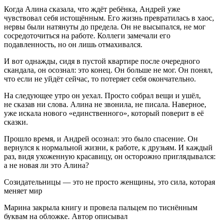
Когда Алина сказала, что ждёт ребёнка, Андрей уже
чувствовал себя истощённым. Его жизнь превратилась в хаос,
нервы были натянуты до предела. Он не высыпался, не мог
сосредоточиться на работе. Коллеги замечали его
подавленность, но он лишь отмахивался.
И вот однажды, сидя в пустой квартире после очередного
скандала, он осознал: это конец. Он
боль
ше не мог. Он понял,
что если не уйдёт сейчас, то потеряет себя окончательно.
На следующее утро он уехал. Просто собрал вещи и ушёл,
не сказав ни слова. Алина не звонила, не писала. Наверное,
уже искала нового «единственного», который поверит в её
сказки.
Прошло время, и Андрей осознал: это было спасение. Он
вернулся к нормальной жизни, к работе, к друзьям. И каждый
раз, видя ухоженную кр
асав
ицу, он осторожно приглядывался:
а не новая ли это Алина?
Созидательницы — это не просто женщины, это сила, которая
меняет мир
Марина закрыла книгу и провела пальцем по тиснённым
буквам на обложке. Автор описывал