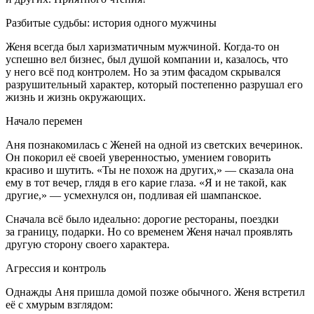
Разбитые судьбы: история одного мужчины
Женя всегда был харизматичным мужчиной. Когда-то он
успешно вел бизнес, был душой компании и, казалось, что
у него всё под контролем. Но за этим фасадом скрывался
разрушительный характер, который постепенно разрушал его
жизнь и жизнь окружающих.
Начало перемен
Аня познакомилась с Женей на одной из светских вечеринок.
Он покорил её своей уверенностью, умением говорить
красиво и шутить. «Ты не похож на других,» — сказала она
ему в тот вечер, глядя в его карие глаза. «Я и не такой, как
другие,» — усмехнулся он, подливая ей
шампанск
ое.
Сначала всё было идеально: дорогие рест
оран
ы, поездки
за границу, подарки. Но со временем Женя начал проявлять
другую сторону своего характера.
Агрессия и контроль
Однажды Аня пришла домой позже обычного. Женя встретил
её с хмурым взглядом: