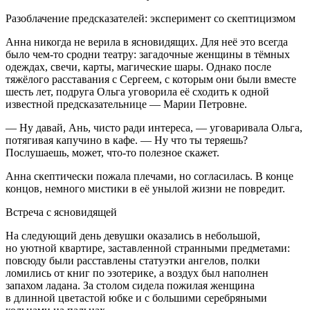
Разоблачение предсказателей: эксперимент со скептицизмом
Анна никогда не верила в ясновидящих. Для неё это всегда
было чем-то сродни театру: загадочные женщины в тёмных
одеждах, свечи, карты, магические шары. Однако после
тяжёлого расставания с Сергеем, с которым они были вместе
шесть лет, подруга Ольга уговорила её сходить к одной
известной предсказательнице — М
арии
Петровне.
— Ну давай, Ань, чисто ради интереса, — уговаривала Ольга,
потягивая капучино в кафе. — Ну что ты теряешь?
Послушаешь, может, что-то полезное скажет.
Анна скептически пожала плечами, но согласилась. В конце
концов, немного мистики в её унылой жизни не повредит.
Встреча с ясновидящей
На следующий день девушки оказались в не
боль
шой,
но уютной квартире, заставленной странными предметами:
повсюду были расставлены статуэтки ангелов, полки
ломились от книг по эзотерике, а воздух был наполнен
запахом ладана. За столом сидела пожилая женщина
в длинной цветастой юбке и с
боль
шими серебряными