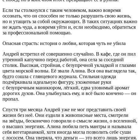
Если ты столкнулся с таким человеком, важно вовремя
осознать, что он способен не только разрушить свою жизнь,
но и утащить за собой окружающих. В таких ситуациях важно
не ждать чуда, а вовремя уйти и, если необходимо, обратиться
за профессиональной помощью.
Опасная страсть: история о любви, которая чуть не убила
Андрей встретил её совершенно случайно. В кафе, где он пил
утренний капучино перед работой, она села за соседний
столик. Высокая, стройная, с безупречной укладкой и глазами
цвета морской волны. Её звали Алина. Вся она выглядела так,
будто сошла с глянцевого журнала. Стильная одежда
подчёркивала идеальную фигуру, ухоженные руки
с безупречным маникюром, лёгкий, едва уловимый аромат
дорогих духов. Она улыбнулась ему, и всё было кончено — он
пропал.
Спустя три месяца Андрей уже не мог представить своей
жизни без неё. Они ездили в живописные места, смотрели
на звёзды, бесконечно говорили о смысле жизни, о вселенной,
о высших энергиях. Алина любила петь мантры и называла
себя вегетарианкой, хотя иногда могла позволить себе суши
с лососем. Она уверяла, что деньги — это всего лишь энергия.