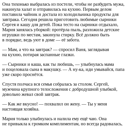
Она тихонько выбралась из постели, чтобы не разбудить мужа,
накинула халат и отправилась на кухню. Первым делом
поставила чайник и достала из холодильника продукты для
завтрака. Сегодня решила приготовить любимые сырники
Сергея и кашу для детей. Пока тесто на сырники отдыхало,
Мария занялась уборкой: протёрла пыль, разложила детские
игрушки по местам, закинула стирку. Всё должно быть
в порядке, ведь уют в доме — её забота.
— Мам, а что на завтрак? — спросил Ваня, заглядывая
на кухню, потирая заспанные глазки.
— Сырники и каша, как ты любишь, — улыбнулась мама
и по
целов
ала сына в макушку. — А ну-ка, иди умывайся, папа
уже скоро проснётся.
Спустя полчаса вся семья собралась за столом. Сергей,
мужчина крупного телосложения с добродушной улыбкой,
довольно жевал свой завтрак.
— Как же вкусно! — похвалил он жену. — Ты у меня
настоящая хозяйка.
Мария только улыбнулась и налила ему ещё чаю. Она
не привыкла к громким комплиментам, но всегда радовалась,