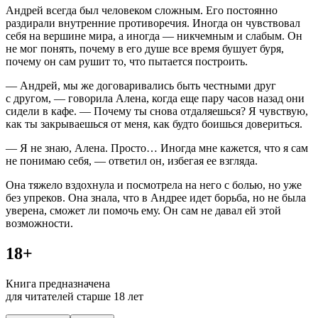
Андрей всегда был человеком сложным. Его постоянно
раздирали внутренние противоречия. Иногда он чувствовал
себя на вершине мира, а иногда — никчемным и слабым. Он
не мог понять, почему в его душе все время бушует буря,
почему он сам рушит то, что пытается построить.
— Андрей, мы же договаривались быть честными друг
с другом, — говорила Алена, когда еще пару часов назад они
сидели в кафе. — Почему ты снова отдаляешься? Я чувствую,
как ты закрываешься от меня, как будто боишься довериться.
— Я не знаю, Алена. Просто… Иногда мне кажется, что я сам
не понимаю себя, — ответил он, избегая ее взгляда.
Она тяжело вздохнула и посмотрела на него с
боль
ю, но уже
без упреков. Она знала, что в Андрее идет борьба, но не была
уверена, сможет ли помочь ему. Он сам не давал ей этой
возможности.
18+
Книга предназначена
для читателей старше 18 лет