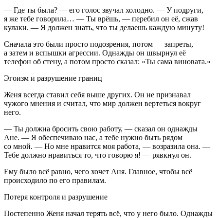
— Где ты была? — его голос звучал холодно. — У подруги,
я же тебе говорила… — Ты врёшь, — перебил он её, сжав
кулаки. — Я должен знать, что ты делаешь каждую минуту!
Сначала это были просто подозрения, потом — запреты,
а затем и вспышки агрессии. Однажды он швырнул её
телефон об стену, а потом просто сказал: «Ты сама
вино
вата.»
Эгоизм и разрушение границ
Женя всегда ставил себя выше других. Он не признавал
чужого мнения и считал, что мир должен вертеться вокруг
него.
— Ты должна бросить свою работу, — сказал он однажды
Ане. — Я обеспечиваю нас, а тебе нужно быть рядом
со мной. — Но мне нравится моя работа, — возразила она. —
Тебе должно нравиться то, что говорю я! — рявкнул он.
Ему было всё равно, чего хочет Аня. Главное, чтобы всё
происходило по его правилам.
Потеря контроля и разрушение
Постепенно Женя начал терять всё, что у него было. Однажды