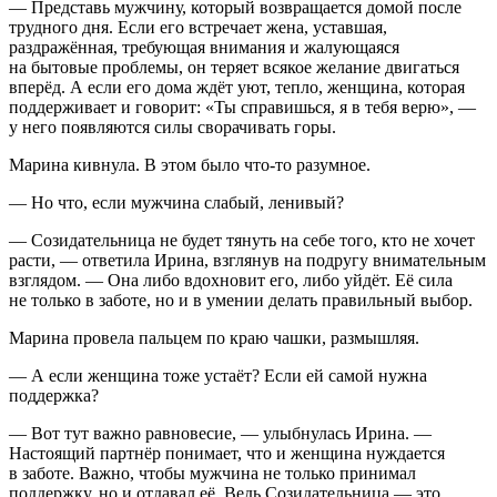
— Представь мужчину, который возвращается домой после
трудного дня. Если его встречает жена, уставшая,
раздражённая, требующая вн
иман
ия и жалующаяся
на бытовые проблемы, он теряет всякое желание двигаться
вперёд. А если его дома ждёт уют, тепло, женщина, которая
поддерживает и говорит: «Ты справишься, я в тебя верю», —
у него появляются силы сворачивать горы.
Марина кивнула. В этом было что-то разумное.
— Но что, если мужчина слабый, ленивый?
— Созидательница не будет тянуть на себе того, кто не хочет
расти, — ответила Ирина, взглянув на подругу внимательным
взглядом. — Она либо вдохновит его, либо уйдёт. Её сила
не только в заботе, но и в умении делать правильный выбор.
Марина провела пальцем по краю чашки, размышляя.
— А если женщина тоже устаёт? Если ей самой нужна
поддержка?
— Вот тут важно равновесие, — улыбнулась Ирина. —
Настоящий партнёр понимает, что и женщина нуждается
в заботе. Важно, чтобы мужчина не только принимал
поддержку, но и отдавал её. Ведь Созидательница — это