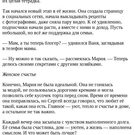
их целая тетрадка.
Так начался новый этап в её жизни. Она создала страницу
в социальных сетях, начала выкладывать рецепты
с фотографиями, даже сняла пару видео. К её удивлению,
подписчики начали расти, а вместе с ними и доход. Пусть
не
боль
шой, но всё же поддержка для семьи.
— Мам, а ты теперь блогер? — удивился Ваня, заглядывая
в телефон мамы.
— Ну можно и так сказать, — рассмеялась Мария. — Теперь
делюсь своими секретами с другими хозяйками.
Женское счастье
Конечно, Мария не была идеальной. Она не гонялась
за модой, не пользовалась дорогими кремами и могла
позволить себе кусочек торта перед сном. Время от времени
она поправлялась, но Сергей всегда говорил, что любит её
такой, какая она есть. Главное — уют, тепло и счастье в доме,
а остальное не так важно.
Каждый вечер она засыпала с чувством выполненного долга.
Её семья была счастлива, дом — уютен, а жизнь — наполнена
смыслом. И что может быть лучше?