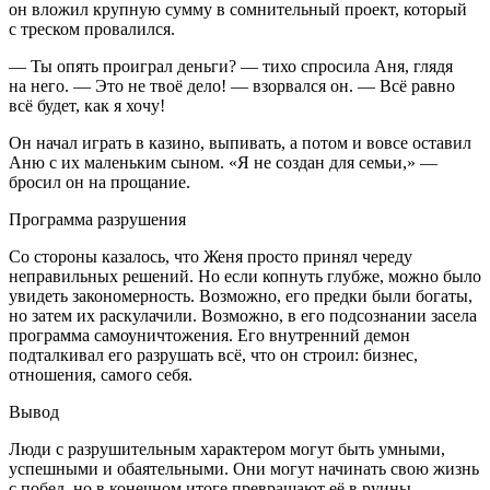
он вложил крупную сумму в сомнительный проект, который
с треском провалился.
— Ты опять проиграл деньги? — тихо спросила Аня, глядя
на него. — Это не твоё дело! — взорвался он. — Всё равно
всё будет, как я хочу!
Он начал играть в казино, выпивать, а потом и вовсе оставил
Аню с их маленьким сыном. «Я не создан для семьи,» —
бросил он на прощание.
Программа разрушения
Со стороны казалось, что Женя просто принял череду
неправильных решений. Но если копнуть глубже, можно было
увидеть закономерность. Возможно, его предки были богаты,
но затем их раскулачили. Возможно, в его подсознании засела
программа самоуничтожения. Его внутренний демон
подталкивал его разрушать всё, что он строил: бизнес,
отношения, самого себя.
Вывод
Люди с разрушительным характером могут быть умными,
успешными и обаятельными. Они могут начинать свою жизнь
с побед, но в конечном итоге превращают её в руины.