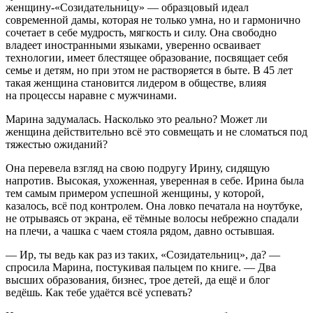
женщину-«Созидательницу» — образцовый идеал
современной дамы, которая не только умна, но и гармонично
сочетает в себе мудрость, мягкость и силу. Она свободно
владеет иностранными языками, уверенно осваивает
технологии, имеет блестящее образование, посвящает себя
семье и детям, но при этом не растворяется в быте. В 45 лет
такая женщина становится лидером в обществе, влияя
на процессы наравне с мужчинами.
Марина задумалась. Насколько это реально? Может ли
женщина действительно всё это совмещать и не сломаться под
тяжестью ожиданий?
Она перевела взгляд на свою подругу Ирину, сидящую
напротив. Высокая, ухоженная, уверенная в себе. Ирина была
тем самым примером успешной женщины, у которой,
казалось, всё под контролем. Она ловко печатала на ноутбуке,
не отрываясь от экрана, её тёмные волосы небрежно спадали
на плечи, а чашка с чаем стояла рядом, давно остывшая.
— Ир, ты ведь как раз из таких, «Созидательниц», да? —
спросила Марина, постукивая пальцем по книге. — Два
высших образования, бизнес, трое детей, да ещё и блог
ведёшь. Как тебе удаётся всё успевать?