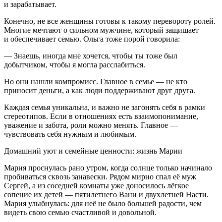
и зарабатывает.
Конечно, не все женщины готовы к такому перевороту ролей.
Многие мечтают о сильном мужчине, который защищает
и обеспечивает семью. Ольга тоже порой говорила:
— Знаешь, иногда мне хочется, чтобы ты тоже был
добытчиком, чтобы я могла расслабиться.
Но они нашли компромисс. Главное в семье — не кто
приносит деньги, а как люди поддерживают друг друга.
Каждая семья уникальна, и важно не загонять себя в рамки
стереотипов. Если в отношениях есть взаимопон
иман
ие,
уважение и забота, роли можно менять. Главное —
чувствовать себя нужным и любимым.
Домашний уют и семейные ценности: жизнь М
арии
Мария проснулась рано утром, когда солнце только начинало
пробиваться сквозь занавески. Рядом мирно спал её муж
Сергей, а из соседней комнаты уже доносилось лёгкое
сопение их детей — пят
илетн
его Вани и двух
летн
ей Насти.
Мария улыбнулась: для неё не было
боль
шей радости, чем
видеть свою семью счастливой и довольной.