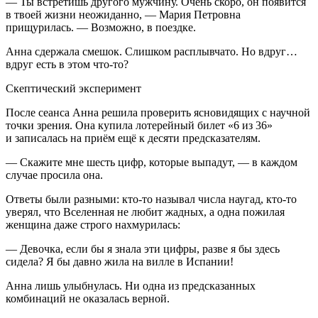
— Ты встретишь другого мужчину. Очень скоро, он появится
в твоей жизни неожиданно, — Мария Петровна
прищурилась. — Возможно, в поездке.
Анна сдержала смешок. Слишком расплывчато. Но вдруг…
вдруг есть в этом что-то?
Скептический эксперимент
После сеанса Анна решила проверить ясновидящих с научной
точки зрения. Она купила лотерейный билет «6 из 36»
и записалась на приём ещё к десяти предсказателям.
— Скажите мне шесть цифр, которые выпадут, — в каждом
случае просила она.
Ответы были разными: кто-то называл числа наугад, кто-то
уверял, что Вселенная не любит жадных, а одна пожилая
женщина даже строго нахмурилась:
— Девочка, если бы я знала эти цифры, разве я бы здесь
сидела? Я бы давно жила на вилле в Испании!
Анна лишь улыбнулась. Ни одна из предсказанных
комбинаций не оказалась верной.