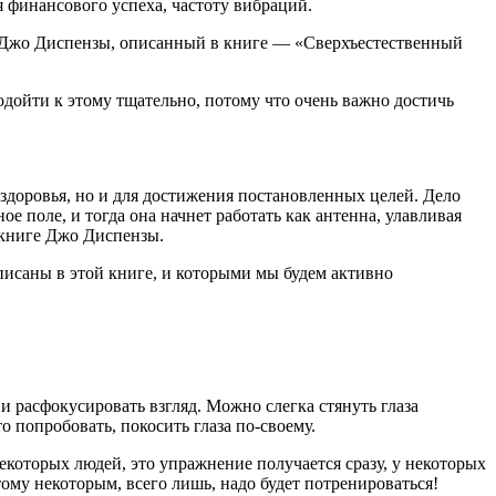
я финансового успеха, частоту вибраций.
д Джо Диспензы, описанный в книге — «Сверхъестественный
подойти к этому тщательно, потому что очень важно достичь
здоровья, но и для достижения постановленных целей. Дело
 поле, и тогда она начнет работать как антенна, улавливая
 книге Джо Диспензы.
писаны в этой книге, и которыми мы будем активно
и расфокусировать взгляд. Можно слегка стянуть глаза
о попробовать, покосить глаза по-своему.
некоторых людей, это упражнение получается сразу, у некоторых
ому некоторым, всего лишь, надо будет потренироваться!