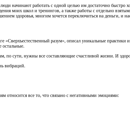
а люди начинают работать с одной целью им достаточно быстро х
дения моих школ и тренингов, а также работы с отдельно взятым
шением здоровья, многим хочется переключиться на деньги, и на
ге «Сверхъестественный разум», описал уникальные практики и 
е остальные.
м, по сути, нужны все составляющие счастливой жизни. И здоро
нь вибраций.
м относится все то, что связано с негативными эмоциями: