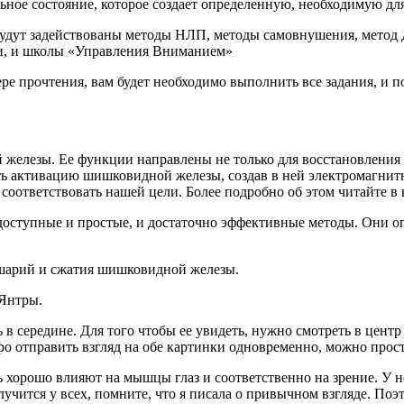
ьное состояние, которое создает определенную, необходимую дл
с будут задействованы методы НЛП, методы самовнушения, мето
и, и школы «Управления Вниманием»
ере прочтения, вам будет необходимо выполнить все задания, и 
железы. Ее функции направлены не только для восстановления 
 активацию шишковидной железы, создав в ней электромагнитное
 соответствовать нашей цели. Более подробно об этом читайте в
 доступные и простые, и достаточно эффективные методы. Они о
ушарий и сжатия шишковидной железы.
 Янтры.
в середине. Для того чтобы ее увидеть, нужно смотреть в центр 
тро отправить взгляд на обе картинки одновременно, можно прост
нь хорошо влияют на мышцы глаз и соответственно на зрение. У 
учится у всех, помните, что я писала о привычном взгляде. Поэт