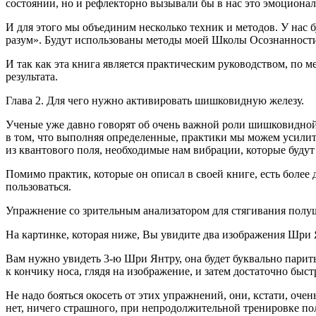
состоянии, но и рефлекторно вызывали бы в нас это эмоционал
И для этого мы объединим несколько техник и методов. У на
разум». Будут использованы методы моей Школы Осознанност
И так как эта книга является практическим руководством, по м
результата.
Глава 2. Для чего нужно активировать шишковидную железу.
Ученые уже давно говорят об очень важной роли шишковидной 
в том, что выполняя определенные, практики мы можем усилить
из квантового поля, необходимые нам вибрации, которые будут
Помимо практик, которые он описал в своей книге, есть более
пользоваться.
Упражнение со зрительным анализатором для стягивания пол
На картинке, которая ниже, Вы увидите два изображения Шри
Вам нужно увидеть 3-ю Шри Янтру, она будет буквально парить 
к кончику носа, глядя на изображение, и затем достаточно быс
Не надо бояться окосеть от этих упражнений, они, кстати, оче
нет, ничего страшного, при непродолжительной тренировке пол