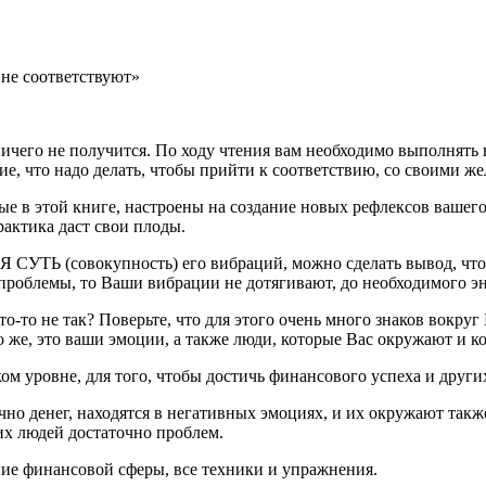
 не соответствуют»
 ничего не получится. По ходу чтения вам необходимо выполнят
е, что надо делать, чтобы прийти к соответствию, со своими ж
ные в этой книге, настроены на создание новых рефлексов вашего
актика даст свои плоды.
Я СУТЬ (совокупность) его вибраций, можно сделать вывод, что 
 проблемы, то Ваши вибрации не дотягивают, до необходимого эн
то не так? Поверьте, что для этого очень много знаков вокруг 
о же, это ваши эмоции, а также люди, которые Вас окружают и к
ком уровне, для того, чтобы достичь финансового успеха и други
но денег, находятся в негативных эмоциях, и их окружают также
тих людей достаточно проблем.
ние финансовой сферы, все техники и упражнения.