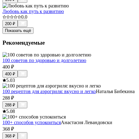
Любовь как путь к развитию
0.0
200
₽
Показать ещё
Рекомендуемые
100 советов по здоровью и долголетию
400
₽
400
₽
5.0
3
100 рецептов для аэрогриля: вкусно и легко
Наталья Бибекина
288
₽
288
₽
5.0
8
100+ способов успокоиться
Анастасия Левандовски
368
₽
368
₽