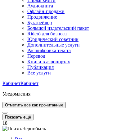
Тираж книги
Аудиокнига
Офлайн-продажи
Продвижение
Буктрейлер
Большой издательский пакет
Rideró для бизнеса
Юридический советник
Дополнительные услуги
Расшифровка текста
Перевод
Книги в аэропортах
Публикация
Все услуги
Кабинет
Кабинет
Уведомления
Отметить все как прочитанные
Показать ещё
18
+