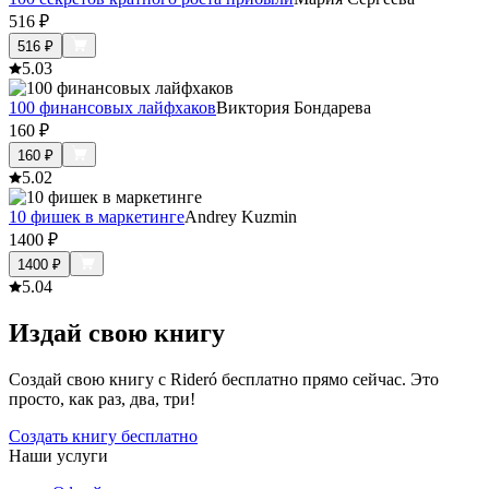
516
₽
516
₽
5.0
3
100 финансовых лайфхаков
Виктория Бондарева
160
₽
160
₽
5.0
2
10 фишек в маркетинге
Andrey Kuzmin
1400
₽
1400
₽
5.0
4
Издай свою книгу
Создай свою книгу с Rideró бесплатно прямо сейчас. Это
просто, как раз, два, три!
Создать книгу бесплатно
Наши услуги