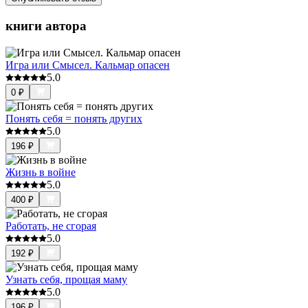
книги автора
Игра или Смысел. Кальмар опасен
5.0
0
₽
Понять себя = понять других
5.0
196
₽
Жизнь в войне
5.0
400
₽
Работать, не сгорая
5.0
192
₽
Узнать себя, прощая маму
5.0
196
₽