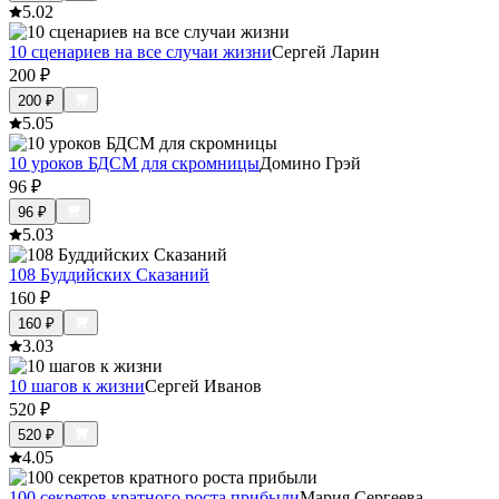
5.0
2
10 сценариев на все случаи жизни
Сергей Ларин
200
₽
200
₽
5.0
5
10 уроков БДСМ для скромницы
Домино Грэй
96
₽
96
₽
5.0
3
108 Буддийских Сказаний
160
₽
160
₽
3.0
3
10 шагов к жизни
Сергей Иванов
520
₽
520
₽
4.0
5
100 секретов кратного роста прибыли
Мария Сергеева