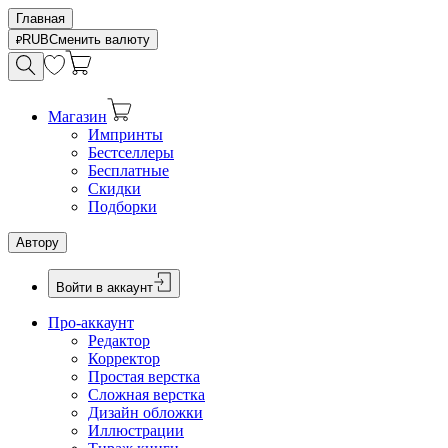
Главная
RUB
Сменить валюту
Магазин
Импринты
Бестселлеры
Бесплатные
Скидки
Подборки
Автору
Войти в аккаунт
Про-аккаунт
Редактор
Корректор
Простая верстка
Сложная верстка
Дизайн обложки
Иллюстрации