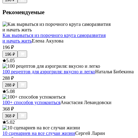
Рекомендуемые
Как вырваться из порочного круга саморазвития
и начать жить
Елена Акулова
196
₽
196
₽
5.0
5
100 рецептов для аэрогриля: вкусно и легко
Наталья Бибекина
288
₽
288
₽
5.0
8
100+ способов успокоиться
Анастасия Левандовски
368
₽
368
₽
5.0
2
10 сценариев на все случаи жизни
Сергей Ларин