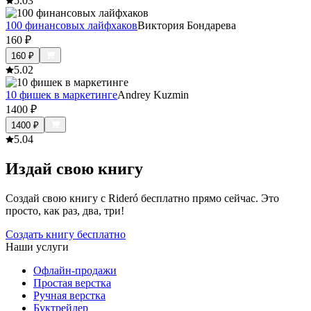
5.0
3
100 финансовых лайфхаков
Виктория Бондарева
160
₽
160
₽
5.0
2
10 фишек в маркетинге
Andrey Kuzmin
1400
₽
1400
₽
5.0
4
Издай свою книгу
Создай свою книгу с Rideró бесплатно прямо сейчас. Это
просто, как раз, два, три!
Создать книгу бесплатно
Наши услуги
Офлайн-продажи
Простая верстка
Ручная верстка
Буктрейлер