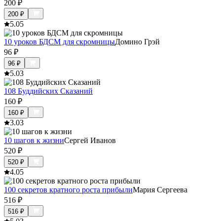
200
₽
200
₽
5.0
5
10 уроков БДСМ для скромницы
Домино Грэй
96
₽
96
₽
5.0
3
108 Буддийских Сказаний
160
₽
160
₽
3.0
3
10 шагов к жизни
Сергей Иванов
520
₽
520
₽
4.0
5
100 секретов кратного роста прибыли
Мария Сергеева
516
₽
516
₽