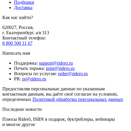
Подборки
Доставка
Как нас найти?
620027
,
Россия
,
г. Екатеринбург, а/я 313
Контактный телефон
:
8 800 500 11 67
Написать нам
Поддержка
:
support@ridero.ru
Печать тиража
:
print@ridero.ru
Вопросы по услугам
:
order@ridero.ru
PR
:
pr@ridero.ru
Предоставляя персональные данные по указанным
контактным данным, вы даёте своё согласие на условиях,
определенных
Политикой обработки персональных данных
Последние новости
Плюсы Rideró, ISBN в подарок, буктрейлеры, вебинары
и многое другое