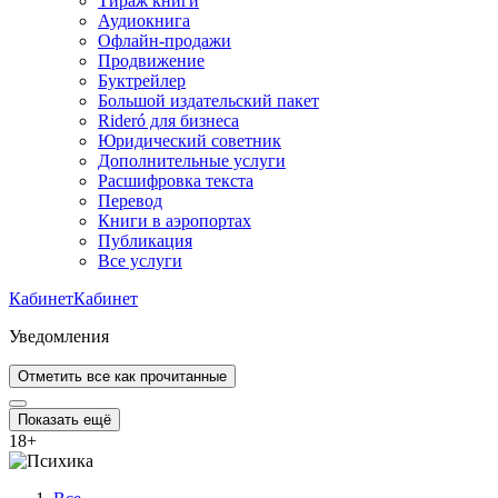
Тираж книги
Аудиокнига
Офлайн-продажи
Продвижение
Буктрейлер
Большой издательский пакет
Rideró для бизнеса
Юридический советник
Дополнительные услуги
Расшифровка текста
Перевод
Книги в аэропортах
Публикация
Все услуги
Кабинет
Кабинет
Уведомления
Отметить все как прочитанные
Показать ещё
18
+