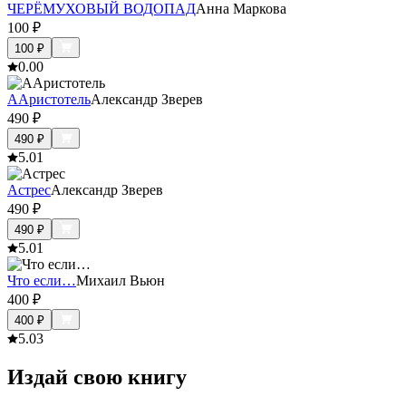
ЧЕРЁМУХОВЫЙ ВОДОПАД
Анна Маркова
100
₽
100
₽
0.0
0
ААристотель
Александр Зверев
490
₽
490
₽
5.0
1
Астрес
Александр Зверев
490
₽
490
₽
5.0
1
Что если…
Михаил Вьюн
400
₽
400
₽
5.0
3
Издай свою книгу