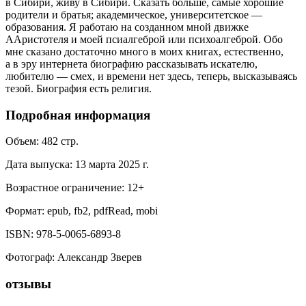
в Сибири, живу в Сибири. Сказать больше, самые хорошие
родители и братья; академическое, университетское —
образования. Я работаю на созданном мной движке
ААристотеля и моей псиалгеброй или психоалгеброй. Обо
мне сказано достаточно много в моих книгах, естественно,
а в эру интернета биографию рассказывать искателю,
любителю — смех, и времени нет здесь, теперь, высказываясь
тезой. Биография есть религия.
Подробная информация
Объем:
482
стр.
Дата выпуска:
13 марта 2025 г.
Возрастное ограничение:
12
+
Формат:
epub, fb2, pdfRead, mobi
ISBN:
978-5-0065-6893-8
Фотограф
:
Александр Зверев
отзывы