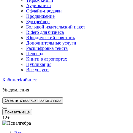
Тираж книги
Аудиокнига
Офлайн-продажи
Продвижение
Буктрейлер
Большой издательский пакет
Rideró для бизнеса
Юридический советник
Дополнительные услуги
Расшифровка текста
Перевод
Книги в аэропортах
Публикация
Все услуги
Кабинет
Кабинет
Уведомления
Отметить все как прочитанные
Показать ещё
12
+