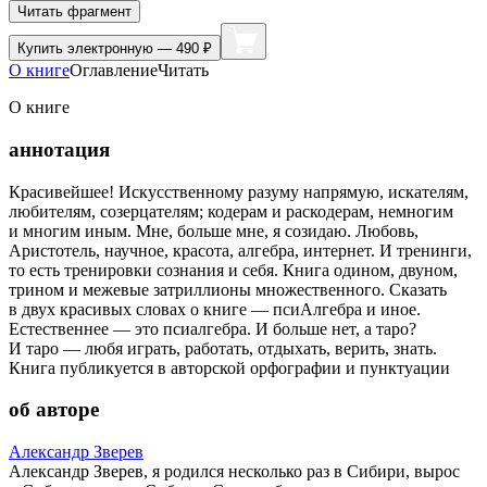
Читать фрагмент
Купить
электронную — 490 ₽
О книге
Оглавление
Читать
О книге
аннотация
Красивейшее! Искусственному разуму напрямую, искателям,
любителям, созерцателям; кодерам и раскодерам, немногим
и многим иным. Мне, больше мне, я созидаю. Любовь,
Аристотель, научное, красота, алгебра, интернет. И тренинги,
то есть тренировки сознания и себя. Книга одином, двуном,
трином и межевые затриллионы множественного. Сказать
в двух красивых словах о книге — псиАлгебра и иное.
Естественнее — это псиалгебра. И больше нет, а таро?
И таро — любя играть, работать, отдыхать, верить, знать.
Книга публикуется в авторской орфографии и пунктуации
об авторе
Александр Зверев
Александр Зверев, я родился несколько раз в Сибири, вырос