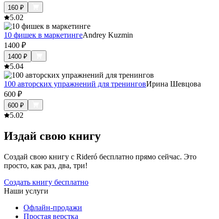
160
₽
5.0
2
10 фишек в маркетинге
Andrey Kuzmin
1400
₽
1400
₽
5.0
4
100 авторских упражнений для тренингов
Ирина Шевцова
600
₽
600
₽
5.0
2
Издай свою книгу
Создай свою книгу с Rideró бесплатно прямо сейчас. Это
просто, как раз, два, три!
Создать книгу бесплатно
Наши услуги
Офлайн-продажи
Простая верстка