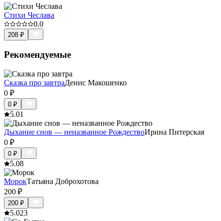
Стихи Чеслава
0.0
208
₽
Рекомендуемые
Сказка про завтра
Денис Макошенко
0
₽
0
₽
5.0
1
Дыхание снов — неназванное Рождество
Ирина Питерская
0
₽
0
₽
5.0
8
Морок
Татьяна Доброхотова
200
₽
200
₽
5.0
23