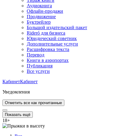
Тираж книги
Аудиокнига
Офлайн-продажи
Продвижение
Буктрейлер
Большой издательский пакет
Rideró для бизнеса
Юридический советник
Дополнительные услуги
Расшифровка текста
Перевод
Книги в аэропортах
Публикация
Все услуги
Кабинет
Кабинет
Уведомления
Отметить все как прочитанные
Показать ещё
18
+