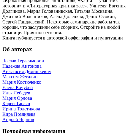
«Крохотная продающая аннотация», «Карта — участник
истории» и «Литературная критика эссе». Учителя: Евгения
Долгинова, Мария Голованивская, Татьяна Москвина,
Дмитрий Воденников, Алёна Долецкая, Денис Осокин,
Сергей Гандлевский. Некоторые семинарские работы так
хороши, что заслужили себе сборник. Откройте на любой
странице. Приятного чтения.
Книга публикуется в авторской орфографии и пунктуации
Об авторах
Чеслав Герасимович
Надежда Антонова
Анастасия Демишкевич
Максим Жегалин
Мария Костюченко
Елена Кочубей
Илья Лебедев
Мария Орлова
Карен Тараян
Ирина Толстикова
Кира Поздняева
Андрей Чернов
Подробная информация