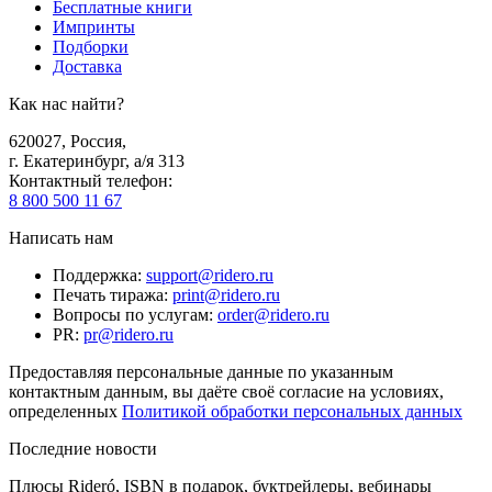
Бесплатные книги
Импринты
Подборки
Доставка
Как нас найти?
620027
,
Россия
,
г. Екатеринбург, а/я 313
Контактный телефон
:
8 800 500 11 67
Написать нам
Поддержка
:
support@ridero.ru
Печать тиража
:
print@ridero.ru
Вопросы по услугам
:
order@ridero.ru
PR
:
pr@ridero.ru
Предоставляя персональные данные по указанным
контактным данным, вы даёте своё согласие на условиях,
определенных
Политикой обработки персональных данных
Последние новости
Плюсы Rideró, ISBN в подарок, буктрейлеры, вебинары