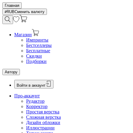
Главная
RUB
Сменить валюту
Магазин
Импринты
Бестселлеры
Бесплатные
Скидки
Подборки
Автору
Войти в аккаунт
Про-аккаунт
Редактор
Корректор
Простая верстка
Сложная верстка
Дизайн обложки
Иллюстрации