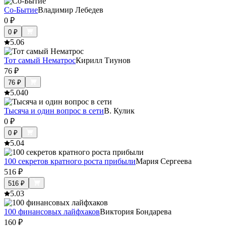
Со-Бытие
Владимир Лебедев
0
₽
0
₽
5.0
6
Тот самый Нематрос
Кирилл Тиунов
76
₽
76
₽
5.0
40
Тысяча и один вопрос в сети
В. Кулик
0
₽
0
₽
5.0
4
100 секретов кратного роста прибыли
Мария Сергеева
516
₽
516
₽
5.0
3
100 финансовых лайфхаков
Виктория Бондарева
160
₽