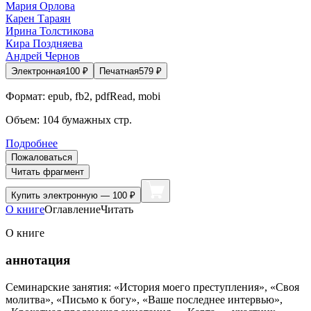
Мария Орлова
Карен Тараян
Ирина Толстикова
Кира Поздняева
Андрей Чернов
Электронная
100
₽
Печатная
579
₽
Формат:
epub, fb2, pdfRead, mobi
Объем:
104
бумажных стр.
Подробнее
Пожаловаться
Читать фрагмент
Купить
электронную — 100 ₽
О книге
Оглавление
Читать
О книге
аннотация
Семинарские занятия: «История моего преступления», «Своя
молитва», «Письмо к богу», «Ваше последнее интервью»,