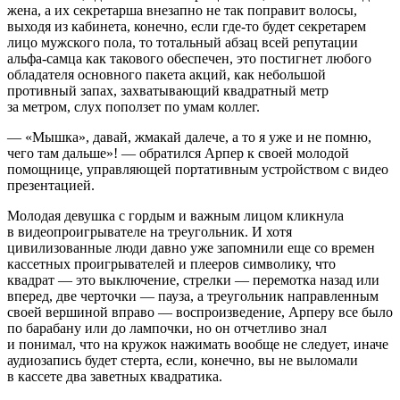
жена, а их секретарша внезапно не так поправит волосы,
выходя из кабинета, конечно, если где-то будет секретарем
лицо мужского пола, то тотальный абзац всей репутации
альфа-самца как такового обеспечен, это постигнет любого
обладателя основного пакета акций, как небольшой
противный запах, захватывающий квадратный метр
за метром, слух поползет по умам коллег.
— «Мышка», давай, жмакай далече, а то я уже и не помню,
чего там дальше»! — обратился Арпер к своей молодой
помощнице, управляющей портативным устройством с видео
презентацией.
Молодая девушка с гордым и важным лицом кликнула
в видеопроигрывателе на треугольник. И хотя
цивилизованные люди давно уже запомнили еще со времен
кассетных проигрывателей и плееров символику, что
квадрат — это выключение, стрелки — перемотка назад или
вперед, две черточки — пауза, а треугольник направленным
своей вершиной вправо — воспроизведение, Арперу все было
по барабану или до лампочки, но он отчетливо знал
и понимал, что на кружок нажимать вообще не следует, иначе
аудиозапись будет стерта, если, конечно, вы не выломали
в кассете два заветных квадратика.