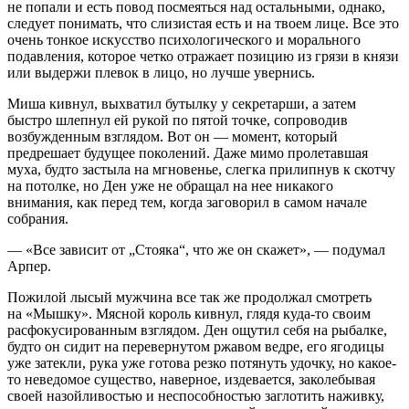
не попали и есть повод посмеяться над остальными, однако,
следует понимать, что слизистая есть и на твоем лице. Все это
очень тонкое искусство психологического и морального
подавления, которое четко отражает позицию из грязи в князи
или выдержи плевок в лицо, но лучше увернись.
Миша кивнул, выхватил бутылку у секретарши, а затем
быстро шлепнул ей рукой по пятой точке, сопроводив
возбужденным взглядом. Вот он — момент, который
предрешает будущее поколений. Даже мимо пролетавшая
муха, будто застыла на мгновенье, слегка прилипнув к скотчу
на потолке, но Ден уже не обращал на нее никакого
внимания, как перед тем, когда заговорил в самом начале
собрания.
— «Все зависит от „Стояка“, что же он скажет», — подумал
Арпер.
Пожилой лысый мужчина все так же продолжал смотреть
на «Мышку». Мясной король кивнул, глядя куда-то своим
расфокусированным взглядом. Ден ощутил себя на рыбалке,
будто он сидит на перевернутом ржавом ведре, его ягодицы
уже затекли, рука уже готова резко потянуть удочку, но какое-
то неведомое существо, наверное, издевается, заколебывая
своей назойливостью и неспособностью заглотить наживку,