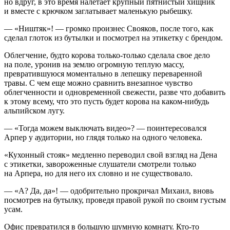
но вдруг, в это время налетает крупный пятнистый хищник
и вместе с крючком заглатывает маленькую рыбешку.
— «Ништяк»! — громко произнес Свояков, после того, как
сделал глоток из бутылки и посмотрел на этикетку с брендом.
Облегчение, будто корова только-только сделала свое дело
на поле, уронив на землю огромную теплую массу,
превратившуюся моментально в лепешку переваренной
травы. С чем еще можно сравнить внезапное чувство
облегченности и одновременной свежести, разве что добавить
к этому всему, что это пусть будет корова на каком-нибудь
альпийском лугу.
— «Тогда можем выключать видео»? — поинтересовался
Арпер у аудитории, но глядя только на одного человека.
«Кухонный стояк» медленно переводил свой взгляд на Дена
с этикетки, завороженные слушатели смотрели только
на Арпера, но для него их словно и не существовало.
— «А? Да, да»! — одобрительно прокричал Михаил, вновь
посмотрев на бутылку, проведя правой рукой по своим густым
усам.
Офис превратился в большую шумную комнату. Кто-то