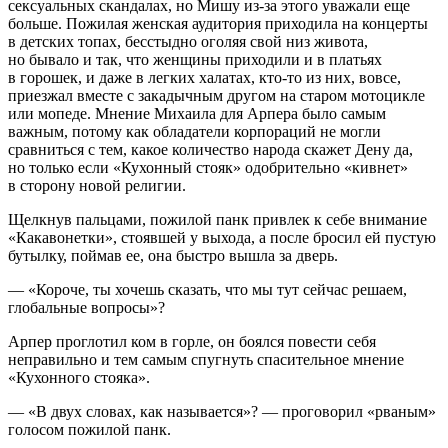
секс
уальных скандалах, но Мишу из-за этого уважали еще
больше. Пожилая женская аудитория приходила на концерты
в детских топах, бесстыдно оголяя свой низ живота,
но бывало и так, что женщины приходили и в платьях
в горошек, и даже в легких халатах, кто-то из них, вовсе,
приезжал вместе с закадычным другом на старом мотоцикле
или мопеде. Мнение Михаила для Арпера было самым
важным, потому как обладатели корпораций не могли
сравниться с тем, какое количество народа скажет Дену да,
но только если «Кухонный стояк» одобрительно «кивнет»
в сторону новой религии.
Щелкнув пальцами, пожилой панк привлек к себе внимание
«Какавонетки», стоявшей у выхода, а после бросил ей пустую
бутылку, поймав ее, она быстро вышла за дверь.
— «Короче, ты хочешь сказать, что мы тут сейчас решаем,
глобальные вопросы»?
Арпер проглотил ком в горле, он боялся повести себя
неправильно и тем самым спугнуть спасительное мнение
«Кухонного стояка».
— «В двух словах, как называется»? — проговорил «рваным»
голосом пожилой панк.