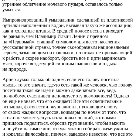
утреннее облегчение мочевого пузыря, оставалось только
умыться.
Импровизированный умывальник, сделанный из пластиковой
бутылки наполненный водой, вызывал такую же ассоциацию,
как и холодные штаны. В средней полосе весна приходит
не раньше, чем Владимир Ильич Ленин с бревном
на «Первомай», ставший символом для всего населения
русскоязычной страны, точнее своеобразным
нацио
нальным
героем, зазывающим на шашлыки, но никак не призывающий
к работе, а скорее наоборот, бросить все и идти мариновать
мясо, короче вездесущий синоним шашлыков и отдыха
на природе.
Арпер думал только об одном, если его голову посетила
мысль, то это значит, где-то есть такой же человек, чью голову
посетила такая же идея и можно даже забыть все, ведь
по любому, счастливец использует эту возможность! Однако
он еще не знает, что его ожидает! Все эти ослепительные
вспышки, фотосессии, журналисты, пускающие слюну
от своих жадных вопросов, кошмары по ночам от того, что
кто-то не может уснуть из-за новых знаний, которыми
пришлось поделиться, сбросив груз знаний, чтобы выжить
и не уйти на самое дно, откуда можно собирать жемчужины
и кораллы философии, причем, заведомо известно, что все это