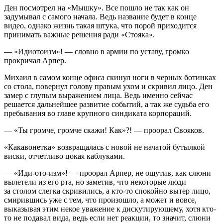
Ден посмотрел на «Мышку». Все пошло не так как он
задумывал с самого начала. Ведь название будет в конце
видео, однако жизнь такая штука, что порой приходится
принимать важные решения ради «Стояка».
— «Идиотоизм»! — словно в армии по уставу, громко
прокричал Арпер.
Михаил в самом конце офиса скинул ноги в черных ботинках
со стола, повернул голову правым ухом и скривил лицо. Ден
замер с глупым выражением лица. Ведь именно сейчас
решается дальнейшее развитие событий, а так же судьба его
пребывания во главе крупного синдиката корпораций.
— «Ты громче, громче скажи! Как»?! — проорал Свояков.
«Какавонетка» возвращалась с новой не начатой бутылкой
виски
, отчетливо цокая каблуками.
— «Иди-ото-изм»! — проорал Арпер, не ощутив, как слюни
вылетели из его рта, но заметив, что некоторые люди
за столом слегка скривились, а кто-то спокойно вытер лицо,
смирившись уже с тем, что произошло, а может и вовсе,
выказывая этим некое уважение к дискутирующему, хотя кто-
то не подавал вида, ведь если нет реакции, то значит, слюни