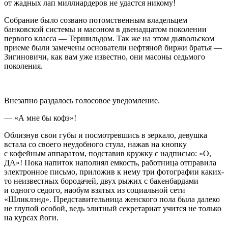
от жадных лап миллиардеров не удастся никому!
Собрание было созвано потомственным владельцем
банковской системы и масоном в двенадцатом поколении
первого класса — Тершильдом. Так же на этом дьявольском
приеме были замечены основатели нефтяной биржи братья —
Зигиновичи, как вам уже известно, они масоны седьмого
поколения.
Внезапно раздалось голосовое уведомление.
— «А мне бы кофэ»!
Облизнув свои губы и посмотревшись в зеркало, девушка
встала со своего неудобного стула, нажав на кнопку
с кофейным аппаратом, подставив кружку с надписью: «О,
ДА»! Пока напиток наполнял емкость, работница отправила
электронное письмо, приложив к нему три фотографии каких-
то неизвестных бородачей, двух рыжих с бакенбардами
и одного седого, наобум взятых из социальной сети
«Шликлэнд». Представительница женского пола была далеко
не глупой особой, ведь элитный секретариат учится не только
на курсах йоги.