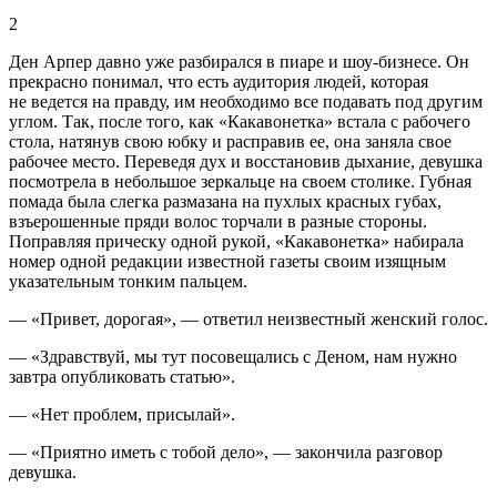
2
Ден Арпер давно уже разбирался в пиаре и шоу-бизнесе. Он
прекрасно понимал, что есть аудитория людей, которая
не ведется на правду, им необходимо все подавать под другим
углом. Так, после того, как «Какавонетка» встала с рабочего
стола, натянув свою юбку и расправив ее, она заняла свое
рабочее место. Переведя дух и восстановив дыхание, девушка
посмотрела в небольшое зеркальце на своем столике. Губная
помада была слегка размазана на пухлых красных губах,
взъерошенные пряди волос торчали в разные стороны.
Поправляя прическу одной рукой, «Какавонетка» набирала
номер одной редакции известной газеты своим изящным
указательным тонким пальцем.
— «Привет, дорогая», — ответил неизвестный женский голос.
— «Здравствуй, мы тут посовещались с Деном, нам нужно
завтра опубликовать статью».
— «Нет проблем, присылай».
— «Приятно иметь с тобой дело», — закончила разговор
девушка.