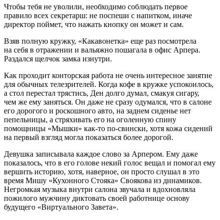
Чтобы тебя не уволили, необходимо соблюдать первое
правило всех секретарш: не поспеши с напитком, иначе
директор поймет, что нажать кнопку он может и сам.
Взяв полную кружку, «Какавонетка» еще раз посмотрела
на себя в отражении и вальяжно пошагала в офис Арпера.
Раздался щелчок замка изнутри.
Как проходит конторская работа не очень интересное занятие
для обычных телезрителей. Когда кофе в кружке успокоилось,
а стол перестал трястись, Ден долго думал, смакуя
сигар
у,
чем же ему заняться. Он даже не сразу одумался, что в салоне
его дорогого и роскошного авто, на заднем сиденье нет
пепельницы, а стряхивать его на оголенную спину
помощницы «Мышки» как-то по-свински, хотя кожа сидений
на первый взгляд могла показаться более дорогой.
Девушка записывала каждое слово за Арпером. Ему даже
показалось, что в его голове некий голос вещал и помогал ему
вершить историю, хотя, наверное, он просто слушал в это
время Мишу «Кухонного Стояка» Своякова из динамиков.
Негромкая музыка внутри салона звучала и вдохновляла
пожилого мужчину диктовать своей работнице основу
будущего «Виртуального Завета».