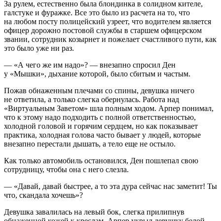
За рулем, естественно была блондинка в солидном кителе,
галстуке и фуражке. Все это было из расчета на то, что
на любом посту полицейский узреет, что водителем является
офицер дорожно постовой службы в старшем офицерском
звании, сотрудник козырнет и пожелает счастливого пути, как
это было уже ни раз.
— «А чего же им надо»? — внезапно спросил Ден
у «Мышки», дыхание которой, было сбитым и частым.
Пожав обнаженным плечами со спины, девушка ничего
не ответила, а только слегка обернулась. Работа над
«Виртуальным Заветом» шла полным ходом. Арпер понимал,
что к этому надо подходить с полной ответственностью,
холодной головой и горячим сердцем, но как показывает
практика, холодная голова часто бывает у людей, которые
внезапно перестали дышать, а тело еще не остыло.
Как только автомобиль остановился, Ден пошлепал свою
сотрудницу, чтобы она с него слезла.
— «Давай, давай быстрее, а то эта дура сейчас нас заметит! Ты
что, скандала хочешь»?
Девушка завалилась на левый бок, слегка прилипнув
обнаженной кожей к креслам. Арпер укрыл девушку белой