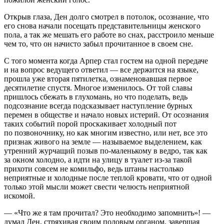
Открыв глаза, Ден долго смотрел в потолок, осознание, что
его снова начали посещать представительницы женского
пола, а так же мешать его работе во снах, расстроило меньше
чем то, что он начисто забыл прочитанное в своем сне.
С того момента когда Арпер стал гостем на одной передаче
и на вопрос ведущего ответил — все держится на языке,
прошла уже вторая пятилетка, ознаменовавшая первое
десятилетие спустя. Многое изменилось. От той славы
пришлось сбежать в глухомань, но что поделать, ведь
подсознание всегда подсказывает наступление бурных
перемен в обществе и начало новых истерий. От осознания
таких событий порой проскакивает холодный пот
по позвоночнику, но как многим известно, или нет, все это
признак живого на земле — называемое выделением, как
утренний журчащий позыв по-маленькому в ведро, так как
за окном холодно, а идти на улицу в туалет из-за такой
прихоти совсем не комильфо, ведь штаны настолько
неприятные и холодные после теплой кровати, что от одной
только этой мысли может свести челюсть неприятной
искомой.
— «Что же я там прочитал? Это необходимо запомнить»! —
думал Ден, стряхивая своим половым органом, завершая