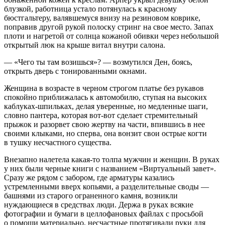
блузкой, работница устало потянулась к красному
бюстгальтеру, валявшемуся внизу на резиновом коврике,
поправив другой рукой полоску стринг на свое место. Запах
плоти и нагретой от солнца кожаной обивки через небольшой
открытый люк на крыше витал внутри салона.
— «Чего ты там возишься»? — возмутился Ден, боясь,
открыть дверь с тонированными окнами.
Женщина в возрасте в черном строгом платье без рукавов
спокойно приближалась к автомобилю, ступая на высоких
каблуках-шпильках, делая уверенные, но медленные шаги,
словно пантера, которая вот-вот сделает стремительный
прыжок и разорвет свою жертву на части, впившись в нее
своими клыками, но сперва, она вонзит свои острые когти
в тушку несчастного существа.
Внезапно налетела какая-то толпа мужчин и женщин. В руках
у них были черные книги с названием «Виртуальный завет».
Сразу же рядом с забором, где арматуры казались
устремленными вверх копьями, а разделительные своды —
башнями из старого ограненного камня, возникли
нуждающиеся в средствах люди. Держа в руках всякие
фотографии и бумаги в целлофановых файлах с просьбой
о помощи материально, несчастные протягивали руки для