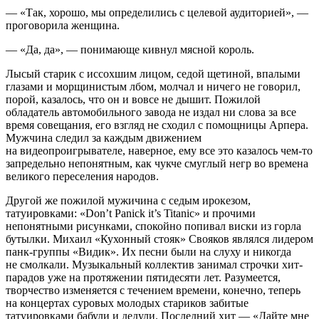
— «Так, хорошо, мы определились с целевой аудиторией», —
проговорила женщина.
— «Да, да», — понимающе кивнул мясной король.
Лысый старик с иссохшим лицом, седой щетиной, впалыми
глазами и морщинистым лбом, молчал и ничего не говорил,
порой, казалось, что он и вовсе не дышит. Пожилой
обладатель автомобильного завода не издал ни слова за все
время совещания, его взгляд не сходил с помощницы Арпера.
Мужчина следил за каждым движением
на видеопроигрывателе, наверное, ему все это казалось чем-то
запредельно непонятным, как чукче смуглый негр во времена
великого переселения народов.
Другой же пожилой мужичина с седым ирокезом,
татуировками: «Don’t Panick it’s Titanic» и прочими
непонятными рисунками, спокойно попивал виски из горла
бутылки. Михаил «Кухонный стояк» Свояков являлся лидером
панк-группы «Видик». Их песни были на слуху и никогда
не смолкали. Музыкальный коллектив занимал строчки хит-
парадов уже на протяжении пятидесяти лет. Разумеется,
творчество изменяется с течением времени, конечно, теперь
на концертах суровых молодых стариков забитые
татуировками бабули и дедули. Последний хит — «Дайте мне