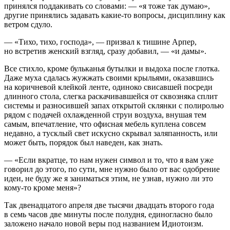
принялся поддакивать со словами: — «я тоже так думаю»,
другие принялись задавать какие-то вопросы, дисциплину как
ветром сдуло.
— «Тихо, тихо, господа», — призвал к тишине Арпер,
но встретив женский взгляд, сразу добавил, — «и дамы».
Все стихло, кроме бульканья бутылки и выдоха после глотка.
Даже муха сдалась жужжать своими крыльями, оказавшись
на коричневой клейкой ленте, одиноко свисавшей посреди
длинного стола, слегка раскачивавшейся от сквозняка сплит
системы и разносившей запах открытой склянки с полиролью
рядом с подачей охлажденной струи воздуха, внушая тем
самым, впечатление, что офисная мебель куплена совсем
недавно, а тусклый свет искусно скрывал заляпанность, или
может быть, порядок был наведен, как знать.
— «Если вкратце, то нам нужен символ и то, что я вам уже
говорил до этого, по сути, мне нужно было от вас одобрение
идеи, не буду же я заниматься этим, не узнав, нужно ли это
кому-то кроме меня»?
Так двенадцатого апреля две тысячи двадцать второго года
в семь часов две минуты после полудня, единогласно было
заложено начало новой веры под названием Идиотоизм.