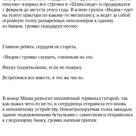
пенсию» взорвал все строчки в «Шликлэнде» и продержался
с февраля до августа этого года. В клипе группа «Видик» едет
на телеге трактора по какому-то мегаполису, и ведет за собой
огромную толпу разъяренных пенсионеров к одному
из банков, громко скандируя песню:
Главное ребята, сердцем не стареть,
«Видик» громко слушать, говнюкам на зло.
Внуку подзатыльник, если не пожрал,
Встретимся все вместе, в это же число.
В конце Миша разносит непонятный терминал гитарой, так
как нажал чего-то не то, и сотрудница отправила его вновь
к непонятному устройству. Неконтролируемая толпа закидала
здание подожженными бутылками с самогоном и отправилась
к следующему банку, громко напевая припев: