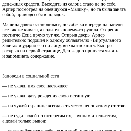
денежных средств. Выходить из салона стало не по себе.
Арпер посмотрел на одевшуюся «Мышку», но та была занята
собой, приводя себя в порядок.
Машина давно остановилась, но собачка впереди на панели
все так же кивала, а водитель почему-то рулила. Озарение
постигло Дена прямо тут же. Открыв дверь, Арпер
решительно подошел к одному обладателю «Виртуального
Завета» и ударил его по лицу, выхватив книгу. Быстро
раскрыв на первой странице, Ден жадно принялся читать
и запоминать содержание.
Заповеди в социальной сети:
— не укажи имя свое настоящее;
— не укажи дату рождения свою истинную;
— на чужой странице всегда есть место непонятному отстою;
— не суди людей по интересам их, группам и хеш-тегам,
а делай только вывод;
— когда добавится к тебе кумир твой, пошли его исконным