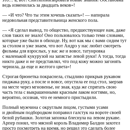
ведь изменилась за двадцать веков»!
— «И что? Что ты этим хочешь сказать»! — напирала
недовольная представительница женского пола.
— «Я сделал вывод, то общество, предшествующее нам, даже
слов таких не знало! Оно пользовалось только теми словами,
которые уже были в обиходе. Ну, вот как мы с вами сидим тут
за столом и уже знаем, что вот Андрэ у нас любит смотреть
фильмы для взрослых, у вас же и вовсе, татуировка
с маленькой кукурузой на запястье левой руки! А тогда, тогда
никто даже и не представлял, что под кожу можно загонять
чернила, да еще и желтого цвета»!
Строгая брюнетка покраснела, стыдливо прикрыв рукавом
пиджака руку, а после и вовсе, опустила ее под стол, заерзав
на месте через мгновенье, не зная, куда же спрятать свою
часть тела с выкрашенными красным лаком ногтями, но,
вероятно, осознав, что ее немного пристыдили.
Полный мужчина с округлым лицом, густыми усами
и двойным подбородком поправил галстук на вороте своей
белой рубашки. Золотая запонка блеснула на левом рукаве.
Арпер понял, что мясной король Владимир Балдин захотел
просто посмотреть на время, но решил это сделать более