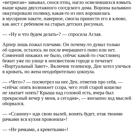
«ветрюган» завывал, снося птиц, нагло осмелившихся взмыть
выше крыш двухэтажного соседского дома. Вороны вальяжно
оккупировали полянку, какая-то из них ворошилась
в мусорном пакете, наверное, смогла принести его в клюве,
как аист с ребенком на старых детских рисунках.
— «Ну и что будем делать»? — спросила Аглая.
Арпер лишь пожал плечами. Он почему-то думал только
об одном, осталось ли после вчерашнего пиво или нет.
Сомнений никаких не было, сейчас какой-то счастливец
бежит уже по улице в неизвестном городе и печатает
«Виртуальный Завет». Включив телевизор, Ден хотел улечься
в кровать, но жена неодобрительно цокнула.
— «Чего»? — посмотрел на нее Ден, отметив про себя, —
«сейчас опять возникнет ссора, чего этой старой кошелке
не хватает опять? Крыша над головой есть, вчера был
прекрасный вечер у меня, а сегодня», — внезапно ход мыслей
оборвался.
— «Ссанину» иди свою вылей, вонять будет, итак твоими
рачками вся кухня провоняла»!
— «Не рачками, а креветками»!