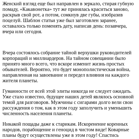
Женский взгляд еще был направлен в зеркало, стирая губную
помаду, «Какавонетка» тут же принялась краситься заново,
раскрыв свой рот, а потом, сомкнув две губы, изобразив
поцелуй. Шаблон статьи уже был заготовлен заранее,
оставалось только поменять дату, написав день: позавчера,
вчера или сегодня.
Вчера состоялось собрание тайной верхушки руководителей
корпораций и миллиардеров. На тайном совещании было
принято много всего, что вскоре изменит жизнь простых
обывателей. Вероятно, это будет монополистическая война,
направленная на завоевание и передел влияния на каждого
жителя планеты.
Гуманности от всей этой элиты никогда не следует ожидать.
Уже стало известно, будущее наших детей являлось основной
темой для разговоров. Мужчины с сигарами долго вели свои
рассуждения о том, как в этом году заполучить и уменьшить
численность населения планеты.
Никакой пощады даже к старикам. Искоренение коренных
народов, порабощение и геноцид в чистом виде! Коварные
планы будут осуществлены уже в этом году! Спастись