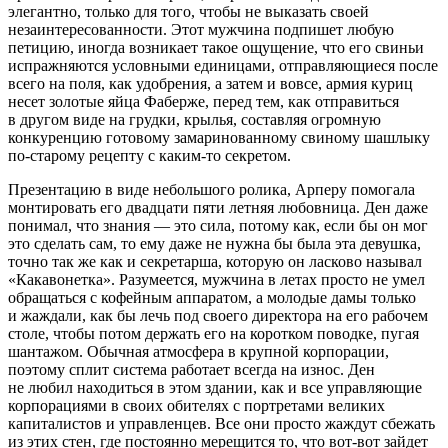
элегантно, только для того, чтобы не выказать своей
незаинтересованности. Этот мужчина подпишет любую
петицию, иногда возникает такое ощущение, что его свиньи
испражняются условными единицами, отправляющиеся после
всего на поля, как удобрения, а затем и вовсе, армия куриц
несет золотые яйца Фаберже, перед тем, как отправиться
в другом виде на грудки, крылья, составляя огромную
конкуренцию готовому замаринованному с
вином
у шашлыку
по-старому рецепту с каким-то секретом.
Презентацию в виде небольшого ролика, Арперу помогала
монтировать его двадцати пяти летняя любовница. Ден даже
понимал, что знания — это сила, потому как, если бы он мог
это сделать сам, то ему даже не нужна бы была эта девушка,
точно так же как и секретарша, которую он ласково называл
«Какавонетка». Разумеется, мужчина в летах просто не умел
обращаться с кофейным аппаратом, а молодые дамы только
и жаждали, как бы лечь под своего директора на его рабочем
столе, чтобы потом держать его на коротком поводке, пугая
шантажом. Обычная атмосфера в крупной корпорации,
поэтому сплит система работает всегда на износ. Ден
не любил находиться в этом здании, как и все управляющие
корпорациями в своих обителях с портретами великих
капиталистов и управленцев. Все они просто жаждут сбежать
из этих стен, где постоянно мерещится то, что вот-вот зайдет