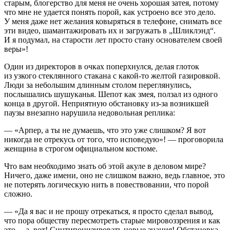
старым, блогерство для меня не очень хорошая затея, потому
что мне не удается понять порой, как устроено все это дело.
У меня даже нет желания ковыряться в телефоне, снимать все
эти видео, шамантажировать их и загружать в „Шликлэнд“.
И я подумал, на старости лет просто стану основателем своей
веры»!
Один из директоров в очках поперхнулся, делая глоток
из узкого стеклянного стакана с какой-то желтой газировкой.
Люди за небольшим длинным столом переглянулись,
послышались шушуканья. Шепот как змея, ползал из одного
конца в другой. Неприятную обстановку из-за возникшей
паузы внезапно нарушила недовольная реплика:
— «Арпер, а ты не думаешь, что это уже слишком? Я вот
никогда не отрекусь от того, что исповедую»! — проговорила
женщина в строгом официальном костюме.
Что вам необходимо знать об этой акуле в деловом мире?
Ничего, даже имени, оно не слишком важно, ведь главное, это
не потерять логическую нить в повествовании, что порой
сложно.
— «Да я вас и не прошу отрекаться, я просто сделал вывод,
что пора обществу пересмотреть старые мировоззрения и как
это… а, вот! Синтипонизировать новые знания! Обстановка