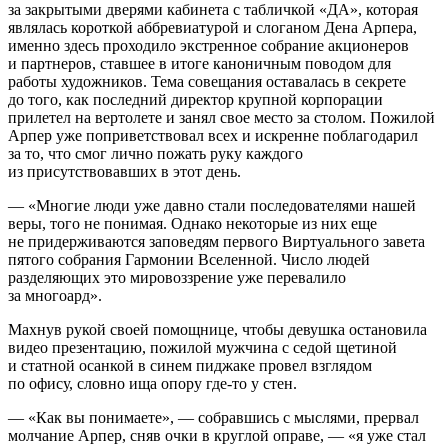
за закрытыми дверями кабинета с табличкой «ДА», которая
являлась короткой аббревиатурой и слоганом Дена Арпера,
именно здесь проходило экстренное собрание акционеров
и партнеров, ставшее в итоге каноничным поводом для
работы художников. Тема совещания оставалась в секрете
до того, как последний директор крупной корпорации
прилетел на вертолете и занял свое место за столом. Пожилой
Арпер уже поприветствовал всех и искренне поблагодарил
за то, что смог лично пожать руку каждого
из присутствовавших в этот день.
— «Многие люди уже давно стали последователями нашей
веры, того не понимая. Однако некоторые из них еще
не придерживаются заповедям первого Виртуального завета
пятого собрания Гармонии Вселенной. Число людей
разделяющих это мировоззрение уже перевалило
за многоард».
Махнув рукой своей помощнице, чтобы девушка остановила
видео презентацию, пожилой мужчина с седой щетиной
и статной осанкой в синем пиджаке провел взглядом
по офису, словно ища опору где-то у стен.
— «Как вы понимаете», — собравшись с мыслями, прервал
молчание Арпер, сняв очки в круглой оправе, — «я уже стал