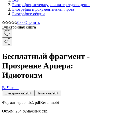
Все
Биография, литература и литературоведение
Биография и документальная проза
Биография: общий
0.0
0
Оценить
Электронная книга
Бесплатный фрагмент -
Прозрение Арпера:
Идиотоизм
В. Чижов
Электронная
120
₽
Печатная
790
₽
Формат:
epub, fb2, pdfRead, mobi
Объем:
234
бумажных стр.