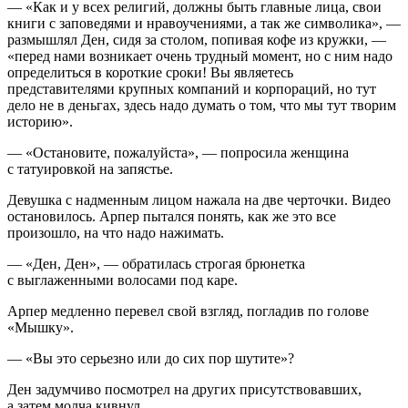
— «Как и у всех религий, должны быть главные лица, свои
книги с заповедями и нравоучениями, а так же символика», —
размышлял Ден, сидя за столом, попивая кофе из кружки, —
«перед нами возникает очень трудный момент, но с ним надо
определиться в короткие сроки! Вы являетесь
представителями крупных компаний и корпораций, но тут
дело не в деньгах, здесь надо думать о том, что мы тут творим
историю».
— «Остановите, пожалуйста», — попросила женщина
с татуировкой на запястье.
Девушка с надменным лицом нажала на две черточки. Видео
остановилось. Арпер пытался понять, как же это все
произошло, на что надо нажимать.
— «Ден, Ден», — обратилась строгая брюнетка
с выглаженными волосами под каре.
Арпер медленно перевел свой взгляд, погладив по голове
«Мышку».
— «Вы это серьезно или до сих пор шутите»?
Ден задумчиво посмотрел на других присутствовавших,
а затем молча кивнул.