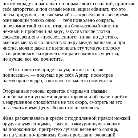
потом украдут и растащат по норам своих сознаний, приписав
себе авторство, а под самый конец, еще и обвинят, что это
не ты придумал, а я, как мем «йа — креведко» в свое время,
означающий только одно — тебя позволено сожрать,
переломив твой хитин, отделив бело-розовый хвостик,
нежный и приятный на вкус, закусив после глотка
свежесваренного «просветленного» пива, но до этого,
высосав мелкую солоноватую икру между лапками, а при
чистке, можно даже не вытягивать эту темную полоску
с сварившимся экскрементами ранее живого существа,
но лучше, все же, почистить.
— «Что только не придет на ум, после того, как
пописаешь», — подумал про себя Арпер, посмотрев
на мусорное ведро, в которое только что помочился.
Оторванные головы креветок с черными глазами
и небольшими усиками водили хоровод и обещали прийти
в нарушенное спокойствие не так скоро, смотреть на это
и засекать время Дену абсолютно не хотелось.
Жена раскачивалась в кресле с подпиленной правой ножкой,
орудуя двумя спицами, глядя на зажмурившуюся кошку
на подоконнике, пригретую лучами весеннего солнца,
но на улице по-прежнему было прохладно, зловещий