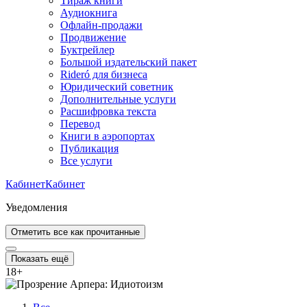
Тираж книги
Аудиокнига
Офлайн-продажи
Продвижение
Буктрейлер
Большой издательский пакет
Rideró для бизнеса
Юридический советник
Дополнительные услуги
Расшифровка текста
Перевод
Книги в аэропортах
Публикация
Все услуги
Кабинет
Кабинет
Уведомления
Отметить все как прочитанные
Показать ещё
18
+