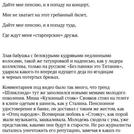
Дайте мне пенсию, и я попаду на концерт,
Мне не хватает на этот гребанный билет,
Дайте мне пенсию, и я попаду туда,
Где ждут меня «старперские» друзья.
Злая бабушка с белокурыми кудрявыми недлинными
волосами, такой же татуировкой и надписью, как у лидера
коллектива, только на русском: «Без паники это Титаник»,
ударила какого-то впереди идущего деда по ягодицам
в черных потертых брюках.
Комментариев под видео было так много, что тренд
«Шликлэнда» тут же заполнился новыми мемами молодого
поколения. Миша «Кухонный стояк» Свояков стоял на телеге
в клипе одетым в шинель, как у Сталина. Пенсионное
удостоверение в банке, он доставал с таким же жестом, как
и «Отец народов». Всемирная любовь к «Стояку», как порой
звали музыканта, зашкаливала. Молодежь сходила с ума, уже
представляя, какими они будут в старости. Не раз журналисты
пытались уничтожить его репутацию, замечая в каких-то