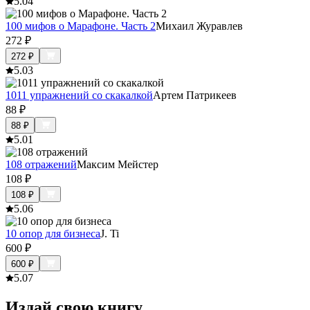
5.0
4
100 мифов о Марафоне. Часть 2
Михаил Журавлев
272
₽
272
₽
5.0
3
1011 упражнений со скакалкой
Артем Патрикеев
88
₽
88
₽
5.0
1
108 отражений
Максим Мейстер
108
₽
108
₽
5.0
6
10 опор для бизнеса
J. Ti
600
₽
600
₽
5.0
7
Издай свою книгу