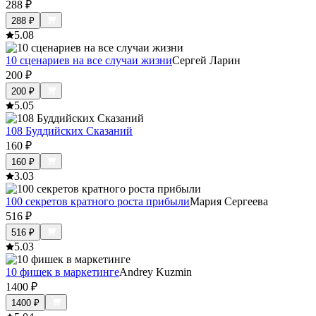
288
₽
288
₽
5.0
8
10 сценариев на все случаи жизни
Сергей Ларин
200
₽
200
₽
5.0
5
108 Буддийских Сказаний
160
₽
160
₽
3.0
3
100 секретов кратного роста прибыли
Мария Сергеева
516
₽
516
₽
5.0
3
10 фишек в маркетинге
Andrey Kuzmin
1400
₽
1400
₽