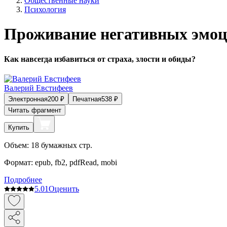
Общественные науки
Психология
Проживание негативных эмо
Как навсегда избавиться от страха, злости и обиды?
Валерий Евстифеев
Электронная
200
₽
Печатная
538
₽
Читать фрагмент
Купить
Объем:
18
бумажных стр.
Формат:
epub, fb2, pdfRead, mobi
Подробнее
5.0
1
Оценить