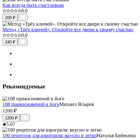
Как всегда быть счастливым
0.0
200
₽
Метод «Трёх ключей». Откройте все двери к своему счастью
0.0
240
₽
Рекомендуемые
108 прикосновений к йоге
Михаил Ясырев
1200
₽
1200
₽
5.0
7
100 рецептов для аэрогриля: вкусно и легко
Наталья Бибекина