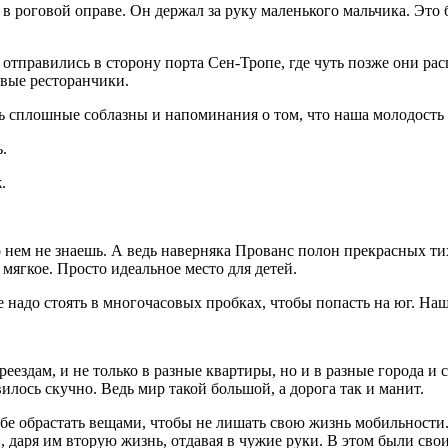
 роговой оправе. Он держал за руку маленького мальчика. Это б
о отправились в сторону порта Сен-Тропе, где чуть позже они р
овые ресторанчики.
ь сплошные соблазны и напоминания о том, что наша молодость
.
.
о нем не знаешь. А ведь наверняка Прованс полон прекрасных ти
 мягкое. Просто идеальное место для детей.
 не надо стоять в многочасовых пробках, чтобы попасть на юг. Н
здам, и не только в разные квартиры, но и в разные города и с
илось скучно. Ведь мир такой большой, а дорога так и манит.
ебе обрастать вещами, чтобы не лишать свою жизнь мобильности.
, даря им вторую жизнь, отдавая в чужие руки. В этом были сво