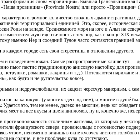
ь трансформация слова «провинция». Бывшая Трансальпийская Г
«Наша провинция» (Provincia Nostra) или просто «Провинция» (P
ии характерно огромное количество сложных административных 
ративной территориальной единицей. Это, скорее, историческая 
реки Роны на западе, Средиземного моря на юге и Альп на север
ю самостоятельную идентичность с тех пор, как в конце XIX век
тому именно Йер и соседний Тулон часто считаются границей м
 в каждом городе есть свои стереотипы в отношении другого.
ем и поведением южан. Самые распространенные клише тут — д
нно пьют пастис (традиционную анисовую настойку, для произво
ра, петрушки, ромашки, лакрицы и т.д.). Потешаются парижане
», как будто и не ругательство вовсе).
ерными и недружелюбными, их акцент чересчур манерным, а са
 юг на каникулы (у многих здесь «дачи»), и многие в душé был
. Удается это, тем не менее, далеко не многим, ведь юг обладае
их мест на все вкусы и цвета дипломов, ну и, конечно же, нев
в противоположность столичным жителям, от которых у некото
ели французского севера, провансальцы с готовностью поддержи
паясь утром, неизменно видишь в окне кусочек чистого голубого 
ься на солнце, и все проблемы куда-то отступают.