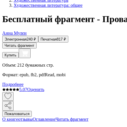
Художественная литература
Художественная литература: общее
Бесплатный фрагмент - Прова
Анна Мулен
Электронная
240
₽
Печатная
817
₽
Читать фрагмент
Купить
Объем:
212
бумажных стр.
Формат:
epub, fb2, pdfRead, mobi
Подробнее
5.0
7
Оценить
Пожаловаться
О книге
отзывы
Оглавление
Читать фрагмент