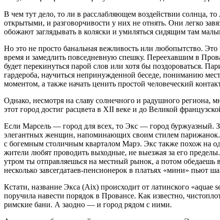
В чем тут дело, то ли в расслабляющем воздействии солнца, т
открытыми, и разговорчивости у них не отнять. Они легко за
обожают заглядывать в коляски и умиляться сидящим там мал
Но это не просто банальная вежливость или любопытство. Это 
время и замедлить повседневную спешку. Переехавшим в Прован
будет перекинуться парой слов или хотя бы поздороваться. Пар
гардероба, научиться непринужденной беседе, пониманию мест
моментом, а также начать ценить простой человеческий контакт
Однако, несмотря на славу солнечного и радушного региона, 
этот город достиг расцвета в XII веке и до Великой французс
Если Марсель — город для всех, то Экс — город буржуазный. 
элегантных женщин, напоминающих своим стилем парижанок. П
с богемным столичным кварталом Марэ. Экс также похож на оди
жители любят проводить выходные, не выезжая за его пределы
утром ты отправляешься на местный рынок, а потом обедаешь в
несколько завсегдатаев-пенсионерок в платьях «мини» пьют
ша
Кстати, название Экса (Aix) происходит от латинского «aquae
s
поручила навести порядок в Провансе. Как известно, чистоплот
римские бани. А заодно — и город рядом с ними.