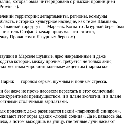
аллия, которая была интегрирована с римской провинцией
rovincia).
делений территории: департаменты, регионы, коммуны
область, историко-культурное наследие, как те же Шампань,
е. Главный город тут — Марсель. Когда-то Лазурный берег был
а писатель Стефан Льежар придумал этот эпитет,
ежду Провансом и Лазурным берегом).
евушки в Марселе шумные, ярко накрашенные и даже
дства которой, между прочим, требуется не только анис,
 и над местным «провинциальным» акцентом (парижское
м Париж — городом серым, шумным и полным стресса.
и бы даже не прочь насовсем переехать в этот солнечный
т конкурентным преимуществом, и в плане экологии, и в плане
ероятными столичными зарплатами.
рых приезжих даже развивается некий «парижский синдром».
вают этот образ эдаких «людей солнца». Да и, казалось бы,
неба, а потом выходишь на улицу, где теплые лучи ласкают