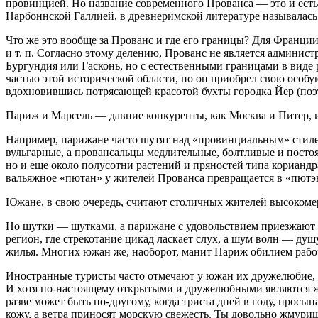
провинцией. Но название современного Прованса — это и ест
Нарбоннской Галлией, в древнеримской литературе называлась 
Что же это вообще за Прованс и где его границы? Для Франц
и т. п. Согласно этому делению, Прованс не является админист
Бургундия или Гасконь, но с естественными границами в виде 
частью этой исторической области, но он приобрел свою особу
вдохновившись потрясающей красотой бухты городка Йер (поэ
Париж и Марсель — давние конкуренты, как Москва и Питер, и
Например, парижане часто шутят над «провинциальным» стил
вульгарные, а провансальцы медлительные, болтливые и постоя
но и еще около полусотни растений и пряностей типа корианд
вальяжное «пютан»
у жителей Прованса превращается в «пютэнь
Южане, в свою очередь, считают столичных жителей высоком
Но шутки — шутками, а парижане с удовольствием приезжают на
регион, где стрекотание цикад ласкает слух, а шум волн — душу
жилья. Многих южан же, наоборот, манит Париж обилием рабоч
Иностранные туристы часто отмечают у южан их дружелюбие, 
И хотя по-настоящему открытыми и дружелюбными являются жит
разве может быть по-другому, когда триста дней в году, просы
кожу, а ветра приносят морскую свежесть. Ты довольно жмуриш