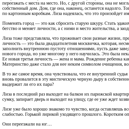
переезжать с места на место. Но, с другой стороны, она не мог
собственный дом. Дом, где она, наконец, останется надолго. То
по картонным коробкам. Лиза надеялась, что это произойдет им
Поменять город — это как сбросить старую шкуру. Стать эдак
бегство и меняет личности, а с ними и место жительства, а зао
Лиза тоже представляла, что проживает свои разные жизни, пр
личность — это была двадцат
илетн
яя москвичка, которая, нес
заполнить внутреннюю пустоту отношениями, пусть даже завед
нового города, но уже многому у него научилась. Это была нек
Ее новая третья личность — жена и мама. Рождение ребенка как
Материнство даже стало для нее неким символом очищения, во
В то же самое время, она чувствовала, что ее внутренний судь
вновь провалится в эту мистическую черную дыру в собственн
выдержит ли его их пара?
Лиза в последний раз выходит на балкон их парижской кварти
сумку, запирает дверь и выходит на улицу, где ее уже ждет хоз
Лизе уже было хорошо знакомо то чувство, когда оставляешь в
слабостью. Горькой лирикой уходящего прошлого. Коротким оп
Они переезжали на юг…