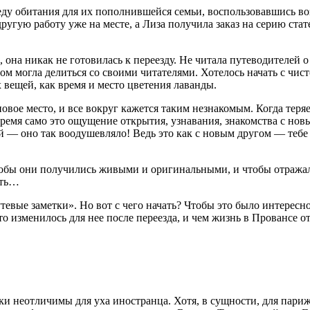
еду обитания для их пополнившейся семьи, воспользовавшись в
ругую работу уже на месте, а Лиза получила заказ на серию ста
 она никак не готовилась к переезду. Не читала путеводителей о
ом могла делиться со своими читателями. Хотелось начать с чис
х вещей, как время и место цветения лаванды.
овое место, и все вокруг кажется таким незнакомым. Когда теряе
время само это ощущение открытия, узнавания, знакомства с но
й — оно так воодушевляло! Ведь это как с новым другом — тебе
чтобы они получились живыми и оригинальными, и чтобы отражал
ить…
евые заметки». Но вот с чего начать? Чтобы это было интересно 
 что изменилось для нее после переезда, и чем жизнь в Провансе
 неотличимы для уха иностранца. Хотя, в сущности, для парижа