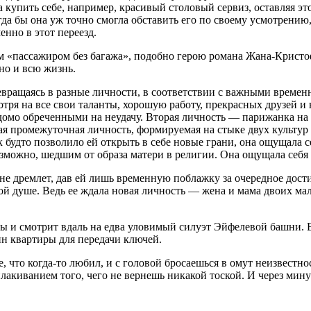
ла купить себе, например, красивый столовый сервиз, оставляя эт
гда бы она уж точно смогла обставить его по своему усмотрению,
енно в этот переезд.
им «пассажиром без багажа», подобно герою романа Жана-Крист
дно и всю жизнь.
евращаясь в разные личности, в соответствии с важными времен
мотря на все свои таланты, хорошую работу, прекрасных друзей и
омо обреченными на неудачу. Вторая личность — парижанка на п
ая промежуточная личность, формируемая на стыке двух культур 
 будто позволило ей открыть в себе новые грани, она ощущала се
зможно, шедшим от образа матери в религии. Она ощущала себя
я не дремлет, дав ей лишь временную поблажку за очередное дост
ой душе. Ведь ее ждала новая личность — жена и мама двоих ма
ры и смотрит вдаль на едва уловимый силуэт Эйфелевой башни. 
яин квартиры для передачи ключей.
се, что когда-то любил, и с головой бросаешься в омут неизвес
лакиванием того, чего не вернешь никакой тоской. И через мин