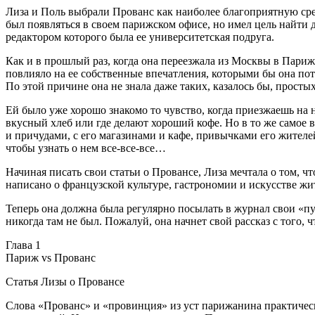
Лиза и Поль выбрали Прованс как наиболее благоприятную ср
был появляться в своем парижском офисе, но имел цель найти д
редактором которого была ее университетская подруга.
Как и в прошлый раз, когда она переезжала из Москвы в Париж,
повлияло на ее собственные впечатления, которыми бы она пот
По этой причине она не знала даже таких, казалось бы, просты
Ей было уже хорошо знакомо то чувство, когда приезжаешь на н
вкусный хлеб или где делают хороший кофе. Но в то же самое 
и причудами, с его магазинами и кафе, привычками его жителе
чтобы узнать о нем все-все-все…
Начиная писать свои статьи о Провансе, Лиза мечтала о том, 
написано о французской культуре, гастрономии и искусстве ж
Теперь она должна была регулярно посылать в журнал свои «пут
никогда там не был. Пожалуй, она начнет свой рассказ с того,
Глава 1
Париж vs Прованс
Статья Лизы о Провансе
Слова «Прованс» и «провинция» из уст парижанина практически