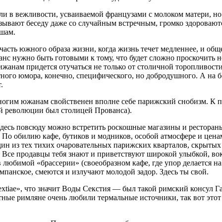
о ли в вежливости, усваиваемой французами с молоком матери, н
вязывают беседу даже со случайным встречным, громко здороваю
ышам.
часть южного образа жизни, когда жизнь течет медленнее, и об
с нужно быть готовыми к тому, что будет сложно проскочить не
ижанам придется отучаться не только от столичной торопливости
ного юмора, конечно, специфического, но добродушного. А на 
.
многим южанам свойственен вполне себе парижский снобизм. К п
кой революции был столицей Прованса).
Здесь повсюду можно встретить роскошные магазины и ресторан
о обилию кафе, бутиков и модников, особой атмосфере и цена
н из тех тихих очаровательных парижских кварталов, скрытых от
. Все продавцы тебя знают и приветствуют широкой улыбкой, в
 любимой «брассерии» (своеобразном кафе, где упор делается н
мпанск
ое, смеются и излучают молодой задор. Здесь ты свой.
ex
tiae», что значит Воды
Секс
тия — был такой римский консул Г
ные римляне очень любили термальные источники, так вот этот к