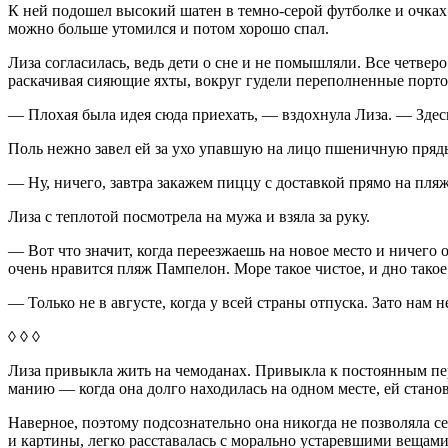
К ней подошел высокий шатен в темно-серой футболке и очках в
можно больше утомился и потом хорошо спал.
Лиза согласилась, ведь дети о сне и не помышляли. Все четвер
раскачивая сияющие яхты, вокруг гудели переполненные порт
— Плохая была идея сюда приехать, — вздохнула Лиза. — Здес
Поль нежно завел ей за ухо упавшую на лицо пшеничную прядь
— Ну, ничего, завтра закажем пиццу с доставкой прямо на пляж
Лиза с теплотой посмотрела на мужа и взяла за руку.
— Вот что значит, когда переезжаешь на новое место и ничего 
очень нравится пляж Пампелон. Море такое чистое, и дно такое
— Только не в августе, когда у всей страны отпуска. Зато нам
◊ ◊ ◊
Лиза привыкла жить на чемоданах. Привыкла к постоянным перее
манию — когда она долго находилась на одном месте, ей станов
Наверное, поэтому подсознательно она никогда не позволяла с
и картины, легко расставалась с морально устаревшими вещами