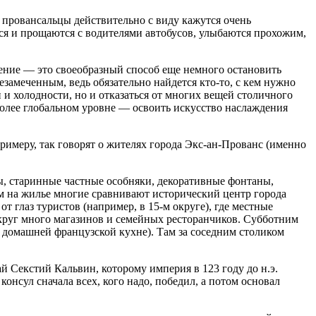
о провансальцы действительно с виду кажутся очень
тся и прощаются с водителями автобусов, улыбаются прохожим,
щение — это своеобразный способ еще немного остановить
замеченным, ведь обязательно найдется кто-то, с кем нужно
 и холодности, но и отказаться от многих вещей столичного
более глобальном уровне — освоить искусство наслаждения
римеру, так говорят о жителях города Экс-ан-Прованс (именно
ы, старинные частные особняки, декоративные фонтаны,
м на жилье многие сравнивают исторический центр города
 глаз туристов (например, в 15-м округе), где местные
округ много магазинов и семейных ресторанчиков. Субботним
а домашней французской кухне). Там за соседним столиком
ай
Секс
тий Кальвин, которому империя в 123 году до н.э.
онсул сначала всех, кого надо, победил, а потом основал