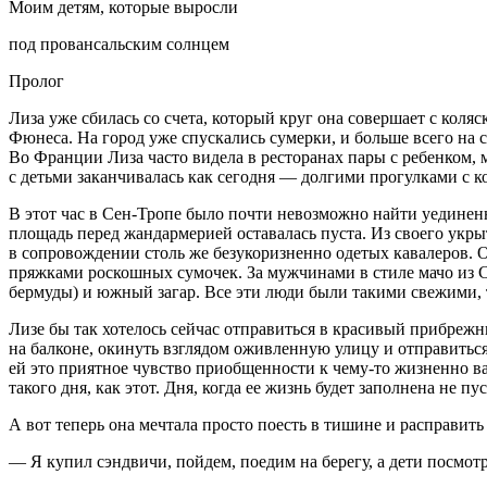
Моим детям, которые выросли
под провансальским солнцем
Пролог
Лиза уже сбилась со счета, который круг она совершает с кол
Фюнеса. На город уже спускались сумерки, и больше всего на 
Во Франции Лиза часто видела в ресторанах пары с ребенком,
с детьми заканчивалась как сегодня — долгими прогулками с 
В этот час в Сен-Тропе было почти невозможно найти уединен
площадь перед жандармерией оставалась пуста. Из своего укры
в сопровождении столь же безукоризненно одетых кавалеров.
пряжками роскошных сумочек. За мужчинами в стиле мачо из С
бермуды) и южный загар. Все эти люди были такими свежими, 
Лизе бы так хотелось сейчас отправиться в красивый прибрежн
на балконе, окинуть взглядом оживленную улицу и отправиться
ей это приятное чувство приобщенности к чему-то жизненно ва
такого дня, как этот. Дня, когда ее жизнь будет заполнена не 
А вот теперь она мечтала просто поесть в тишине и расправить
— Я купил сэндвичи, пойдем, поедим на берегу, а дети посмотр