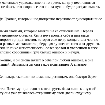
о маленькое удовольствие на то время, когда у нее появится
 не боясь, что скоро все это снова нужно будет расфасовывать
офа Гранже
, который неоднократно переживает диссоциативное
ными этапами, которые влияли на ее становление. Первая
 наполненную жизнь, была неуверена в себе и пыталась
ороге тридцатилетия, которая еще не до конца стала частью
и разных менталитетов, берущая лучшее от того и от другого.
бя на пике женственности, более зрелой и уверенной в себе.
 словно сбросившей груз былых ошибок и неудач.
ижение, и он снова заявит о себе при любой ошибке, а она
лышей. Выдержит ли она такое испытание? А главное,
Ее пальцы скользят по влажным ресницам, она быстро берет
тности. Поэтому пришедшая к ней грусть была лишь минутной
уту она уже улыбалась открывшему свои двери будущему.