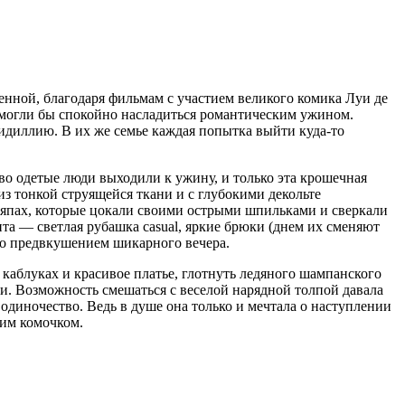
ленной, благодаря фильмам с участием великого комика Луи де
 смогли бы спокойно насладиться романтическим ужином.
идиллию. В их же семье каждая попытка выйти куда-то
во одетые люди выходили к ужину, и только эта крошечная
з тонкой струящейся ткани и с глубокими декольте
ляпах, которые цокали своими острыми шпильками и сверкали
та — светлая рубашка casual, яркие брюки (днем их сменяют
ло предвкушением шикарного вечера.
каблуках и красивое платье, глотнуть ледяного шампанского
и. Возможность смешаться с веселой нарядной толпой давала
одиночество. Ведь в душе она только и мечтала о наступлении
ким комочком.