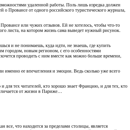
озможностями удаленной работы. Поль лишь изредка должен
тей о Провансе от одного
росси
йского туристического журнала,
 Провансе или чужих отзывов. Ей не хотелось, чтобы что-то
того листа, на котором жизнь сама выведет нужный рисунок.
шься и не понимаешь, куда идти, не знаешь, где купить
вым городом, новым регионом, с его особенностями
 хочется проводить с ним вместе как можно больше времени,
и именно ее впечатления и эмоции. Ведь сколько уже всего
и для тех читателей, кто хорошо знает Францию, и для тех, кто
 отличается от жизни в Париже…
н все, что находится за пределами столицы, является