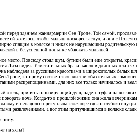
яской перед зданием жандармерии Сен-Тропе. Той самой, прослав
свете ей хотелось, чтобы малыш поскорее заснул, и они с Полем
 мирно спящим в коляске и никак не нарушающим родительскую 
коляской в безуспешной попытке убаюкать малышей.
ное место. Повсюду стоял шум, бутики были еще открыты, краси
тия Лиза видела блистательных бразильянок в длинных платьях и
 Она наблюдала за русскими красотками в широкополых белых ш
ен-Тропе, которому соответствовали три обязательных компонен
такими раскрепощенными, для них все только начиналось и вея
ый отель, принять тонизирующий душ, надеть туфли на высоких 
 покорять ночь. Когда-то в прошлой жизни она жила вечеринкам
жному и ненадолго притупляла гложащее где-то глубоко внутри 
пустыми развлечениями, а вот этим притулившимся в коляске слад
 спину.
ят на яхты?