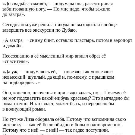
«До свадьбы заживёт, — подумала она, рассматривая
забинтованную ногу. — Но мне надо, чтобы зажило
до завтра».
Сегодня она уже решила никуда не выходить и вообще
завершить все экскурсии по Дубаю.
«А завтра — сниму бинт, оставлю пластырь, потом в аэропорт
и домой».
Неосознанно в её мысленный мир вплыл образ её
«спасителя».
«Да уж, — подумалось ей, — повезло, так «повезло»:
невысокий, щуплый, да ещё и, по-моему, с прыщиком
на подбородке…»
Она, конечно, не очень-то приглядывалась, но… Почему её
не мог подхватить какой-нибудь красавец? Это выглядело бы
романтично. И кто знает, может быть, и переросло бы
в волнующий роман.
Но тут же Лиза оборвала себя. Потому что вспомнила свою
истерику — как ей было обидно и больно одновременно.
Потому что с ней — с ней! — так гадко поступили.