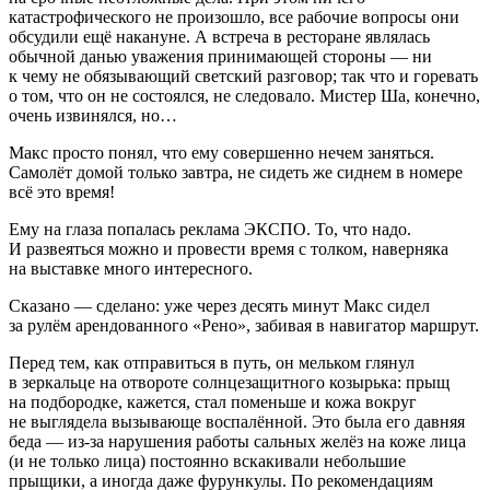
катастрофического не произошло, все рабочие вопросы они
обсудили ещё накануне. А встреча в ресторане являлась
обычной данью уважения принимающей стороны — ни
к чему не обязывающий светский разговор; так что и горевать
о том, что он не состоялся, не следовало. Мистер Ша, конечно,
очень извинялся, но…
Макс просто понял, что ему совершенно нечем заняться.
Самолёт домой только завтра, не сидеть же сиднем в номере
всё это время!
Ему на глаза попалась реклама ЭКСПО. То, что надо.
И развеяться можно и провести время с толком, наверняка
на выставке много интересного.
Сказано — сделано: уже через десять минут Макс сидел
за рулём арендованного «Рено», забивая в навигатор маршрут.
Перед тем, как отправиться в путь, он мельком глянул
в зеркальце на отвороте солнцезащитного козырька: прыщ
на подбородке, кажется, стал поменьше и кожа вокруг
не выглядела вызывающе воспалённой. Это была его давняя
беда — из-за нарушения работы сальных желёз на коже лица
(и не только лица) постоянно вскакивали небольшие
прыщики, а иногда даже фурункулы. По рекомендациям