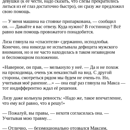
девушки (к её чести, надо сказать, что слёзы прекратились
литься из её глаз достаточно быстро), он сразу же предложил
свою помощь.
— У меня машина на стоянке припаркована, — сообщил
он. — Давайте я вас отвезу. Куда нужно? В гостиницу? Всё
равно вам помощь провожатого понадобится.
Лиза глянула на «спасителя» сдержанно, исподлобья.
Конечно, она никогда не испытывала дефицита мужского
внимания, но и не часто находилась в таком незавидном
и беспомощном положении.
«Наверное, он прав, — мелькнуло у неё. — Да и не похож
на проходимца, очень уж неказистый на вид. С другой
стороны, смотреться рядом мы будем не очень-то. Но,
учитывая моё ранение…» — она ещё раз глянула на Макса —
тот индифферентно ждал её решения.
Лизу даже кольнула ревность: «Надо же, такое впечатление,
что ему всё равно, что я решу!»
— Пожалуй, вы правы, — нехотя согласилась она. —
Учитывая мою травму…
— Отлично, — безэмоционально отозвался Максим,