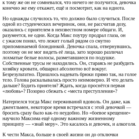
к тому же он не сомневался, что ничего не получится, девочка
конечно же ему откажет, ещё и посмотрит, как на идиота.
Но однажды случилось то, что должно было случиться. После
одной из студенческих вечеринок, они, не рассчитав дозу,
оказались с приятелем в неизвестном номере общаги. И,
разумеется, не одни. Когда Макс поутру продрал глаза, он
с ужасом понял, что лежит голый рядом со смутно
припоминаемой блондинкой. Девочка спала, отвернувшись,
поэтому он не мог видеть её лица, зато хорошо различал
лохматые белые волосы, разметавшиеся по подушке.
Собственные трусы не находились. Он, стараясь не разбудить
хозяйку кровати, обшарил абсолютно всё вокруг.
Безрезультатно. Пришлось надевать брюки прямо так, на голое
тело. Голова раскалывалась просто неимоверно. И что делать
дальше? Будить приятеля? Ждать, когда проснётся первая
«любовь»? Позорно сбежать с «места преступления»?
Натерпелся тогда Макс переживаний вдоволь. Он даже, как
джентльмен, некоторое время встречался с этой девочкой —
бросить сразу было как-то неудобно. Но «боевое крещение»
научило Максима ещё одному важному жизненному
принципу — «знай меру». Это касалось и девочек, и
алкогол
я.
К чести Макса, больше в своей жизни он до отключки