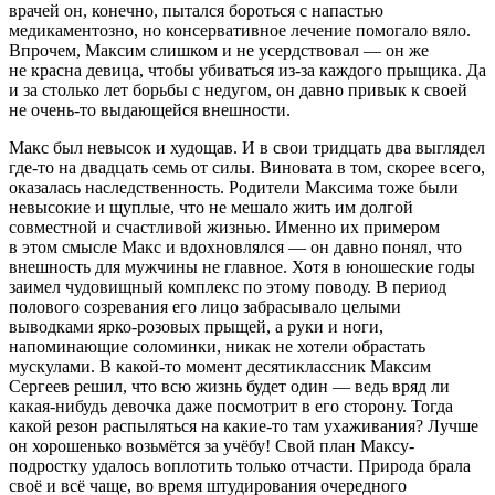
врачей он, конечно, пытался бороться с напастью
медикаментозно, но консервативное лечение помогало вяло.
Впрочем, Максим слишком и не усердствовал — он же
не красна девица, чтобы убиваться из-за каждого прыщика. Да
и за столько лет борьбы с недугом, он давно привык к своей
не очень-то выдающейся внешности.
Макс был невысок и худощав. И в свои тридцать два выглядел
где-то на двадцать семь от силы.
Вино
вата в том, скорее всего,
оказалась наследственность. Родители Максима тоже были
невысокие и щуплые, что не мешало жить им долгой
совместной и счастливой жизнью. Именно их примером
в этом смысле Макс и вдохновлялся — он давно понял, что
внешность для мужчины не главное. Хотя в юношеские годы
заимел чудовищный комплекс по этому поводу. В период
полового созревания его лицо забрасывало целыми
выводками ярко-розовых прыщей, а руки и ноги,
напоминающие соломинки, никак не хотели обрастать
мускулами. В какой-то момент десятиклассник Максим
Сергеев решил, что всю жизнь будет один — ведь вряд ли
какая-нибудь девочка даже посмотрит в его сторону. Тогда
какой резон распыляться на какие-то там ухаживания? Лучше
он хорошенько возьмётся за учёбу! Свой план Максу-
подрост
ку удалось воплотить только отчасти. Природа брала
своё и всё чаще, во время штудирования очередного