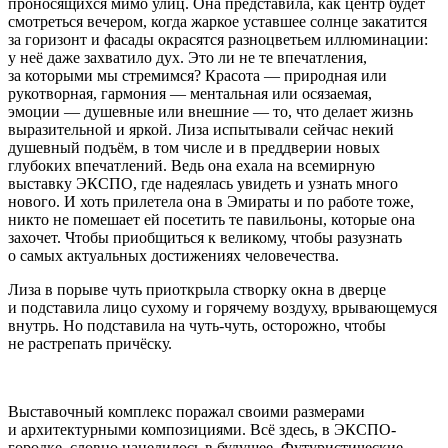
проносящихся мимо улиц. Она представила, как центр будет
смотреться вечером, когда жаркое уставшее солнце закатится
за горизонт и фасады окрасятся разноцветьем иллюминации:
у неё даже захватило дух. Это ли не те впечатления,
за которыми мы стремимся? Красота — природная или
рукотворная, гармония — ментальная или осязаемая,
эмоции — душевные или внешние — то, что делает жизнь
выразительной и яркой. Лиза испытывали сейчас некий
душевный подъём, в том числе и в преддверии новых
глубоких впечатлений. Ведь она ехала на всемирную
выставку ЭКСПО, где надеялась увидеть и узнать много
нового. И хоть прилетела она в
Эмират
ы и по работе тоже,
никто не помешает ей посетить те павильоны, которые она
захочет. Чтобы приобщиться к великому, чтобы разузнать
о самых актуальных достижениях человечества.
Лиза в порыве чуть приоткрыла створку окна в дверце
и подставила лицо сухому и горячему воздуху, врывающемуся
внутрь. Но подставила на чуть-чуть, осторожно, чтобы
не растрепать причёску.
Выставочный комплекс поражал своими размерами
и архитектурными композициями. Всё здесь, в ЭКСПО-
городке, словно нацелилось в будущее. Футуристические