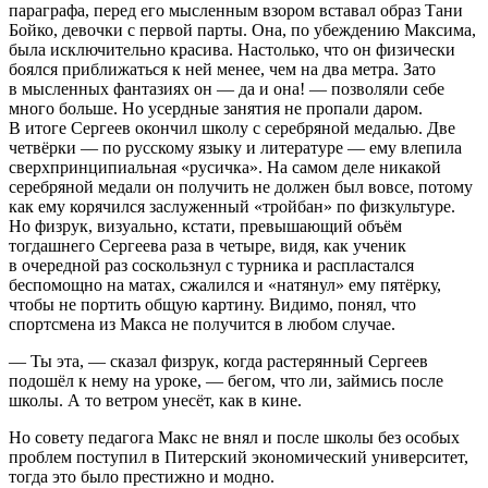
параграфа, перед его мысленным взором вставал образ Тани
Бойко, девочки с первой парты. Она, по убеждению Максима,
была исключительно красива. Настолько, что он физически
боялся приближаться к ней менее, чем на два метра. Зато
в мысленных фантазиях он — да и она! — позволяли себе
много больше. Но усердные занятия не пропали даром.
В итоге Сергеев окончил школу с серебряной медалью. Две
четвёрки — по русскому языку и литературе — ему влепила
сверхпринципиальная «русичка». На самом деле никакой
серебряной медали он получить не должен был вовсе, потому
как ему корячился заслуженный «тройбан» по физкультуре.
Но физрук, визуально, кстати, превышающий объём
тогдашнего Сергеева раза в четыре, видя, как ученик
в очередной раз соскользнул с турника и распластался
беспомощно на матах, сжалился и «натянул» ему пятёрку,
чтобы не портить общую картину. Видимо, понял, что
спортсмена из Макса не получится в любом случае.
— Ты эта, — сказал физрук, когда растерянный Сергеев
подошёл к нему на уроке, — бегом, что ли, займись после
школы. А то ветром унесёт, как в кине.
Но совету педагога Макс не внял и после школы без особых
проблем поступил в Питерский экономический университет,
тогда это было престижно и модно.