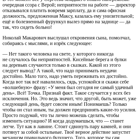
очередная ссора с Верой; неприятности на работе — директор
отказывался платить вовремя зарплату, да и сама офисная
должность, предложенная Максу, казалась ему унизительной;
ещё и болезненный фурункул вылез прямо на заднице — да
так, что сидеть больно!
Николай Макарович выслушал откровения сына, помолчал,
собираясь с мыслями, и изрёк следующее:
— Нет такого человека на свете, у которого никогда
не случалось бы неприятностей. Кисейные берега и булки
на деревьях случаются только в сказках. Какой из этого
следует вывод? А такой, что надо принимать неудачи
достойно. Мало того, надо уметь переживать их достойно.
Когда вот так всё навалилось, сядь, успокойся и скажи себе
«волшебную» фразу: «У меня был сегодня не самый удачный
день». Всё! Точка. Признай факт. Такое случается у всех без
исключения. Но. Это ведь значит, что другой, быть может, уже
следующий день, будет совсем иным! Понимаешь? Только
чтобы он стал иным, ты должен предпринять какие-то усилия.
Просто подумай, что ты лично можешь сделать, чтобы
изменить ситуацию? И когда додумаешься, что — станет
легче. Тут как в лавине. Стоит сдвинуть пару камней, и они
потянут за собой остальные. Твоё верное действие запустит
механизм правильного будущего. Того, которое ты сам