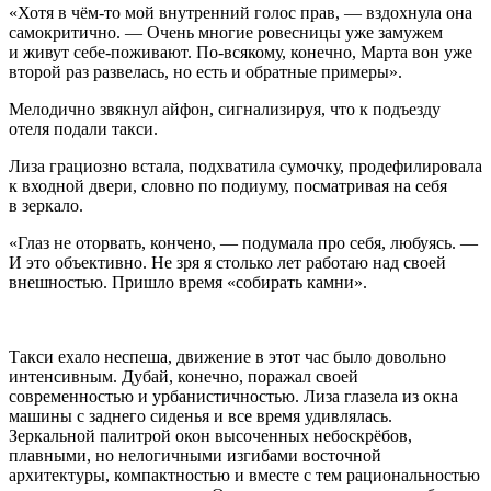
«Хотя в чём-то мой внутренний голос прав, — вздохнула она
самокритично. — Очень многие ровесницы уже замужем
и живут себе-поживают. По-всякому, конечно, Марта вон уже
второй раз развелась, но есть и обратные примеры».
Мелодично звякнул айфон, сигнализируя, что к подъезду
отеля подали такси.
Лиза грациозно встала, подхватила сумочку, продефилировала
к входной двери, словно по подиуму, посматривая на себя
в зеркало.
«Глаз не оторвать, кончено, — подумала про себя, любуясь. —
И это объективно. Не зря я столько лет работаю над своей
внешностью. Пришло время «собирать камни».
Такси ехало неспеша, движение в этот час было довольно
интенсивным. Дубай, конечно, поражал своей
современностью и урбанистичностью. Лиза глазела из окна
машины с заднего сиденья и все время удивлялась.
Зеркальной палитрой окон высоченных небоскрёбов,
плавными, но нелогичными изгибами восточной
архитектуры, компактностью и вместе с тем рациональностью