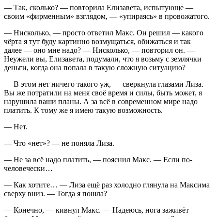
— Так, сколько? — повторила Елизавета, испытующе —
своим «фирменным» взглядом, — «упираясь» в провожатого.
— Нисколько, — просто ответил Макс. Он решил — какого
чёрта я тут буду картинно возмущаться, обижаться и так
далее — оно мне надо? — Нисколько, — повторил он. —
Неужели вы, Елизавета, подумали, что я возьму с землячки
деньги, когда она попала в такую сложную ситуацию?
— В этом нет ничего такого уж, — сверкнула глазами Лиза. —
Вы же потратили на меня своё время и силы, быть может, я
нарушила ваши планы. А за всё в современном мире надо
платить. К тому же я имею такую возможность.
— Нет.
— Что «нет»? — не поняла Лиза.
— Не за всё надо платить, — пояснил Макс. — Если по-
человечески…
— Как хотите… — Лиза ещё раз холодно глянула на Максима
сверху вниз. — Тогда я пошла?
— Конечно, — кивнул Макс. — Надеюсь, нога заживёт