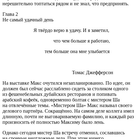
нерешительно топтаться рядом и не знал, что предпринять.
Глава 2
Не самый удачный день
Я твёрдо верю в удачу. И я заметил,
что чем больше я работаю,
тем больше она мне улыбается
Томас Джефферсон
На выставке Макс очутился незапланированно. По идее, он
должен был сейчас расслаблено сидеть за столиком одного
из фешенебельных дубайских ресторанов и попивать
арабский кофеёк, одновременно болтая с мистером Ша
на отвлечённые темы. «Мистером Ша» Макс называл своего
делового партнёра. Сокращённо. На самом деле коллега имел
длинную, почти не выговариваемую фамилию, и каждый раз
произносить её полностью Максиму было лень.
Однако сегодня мистер Ша встречу отменил, сославшись
на срочные неотложные дела. При этом ничего