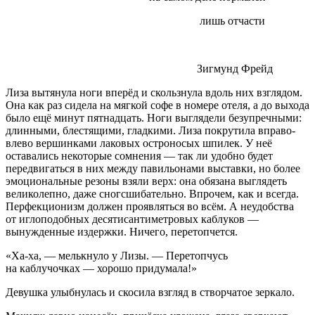
лишь отчасти
Зигмунд Фрейд
Лиза вытянула ноги вперёд и скользнула вдоль них взглядом.
Она как раз сидела на мягкой софе в номере отеля, а до выхода
было ещё минут пят
надцат
ь. Ноги выглядели безупречными:
длинными, блестящими, гладкими. Лиза покрутила вправо-
влево вершинками лаковых остроносых шпилек. У неё
оставались некоторые сомнения — так ли удобно будет
передвигаться в них между павильонами выставки, но более
эмоциональные резоны взяли верх: она обязана выглядеть
великолепно, даже сногсшибательно. Впрочем, как и всегда.
Перфекционизм должен проявляться во всём. А неудобства
от иглоподобных десятисантиметровых каблуков —
вынужденные издержки. Ничего, перетопчется.
«Ха-ха, — мелькнуло у Лизы. — Перетопчусь
на каблучочках — хорошо придумала!»
Девушка улыбнулась и скосила взгляд в створчатое зеркало.