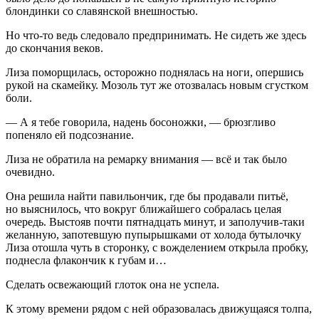
блондинки со славянской внешностью.
Но что-то ведь следовало предпринимать. Не сидеть же здесь
до скончания веков.
Лиза поморщилась, осторожно поднялась на ноги, опершись
рукой на скамейку. Мозоль тут же отозвалась новым сгустком
боли.
— А я тебе говорила, надень босоножки, — брюзгливо
попеняло ей подсознание.
Лиза не обратила на ремарку внимания — всё и так было
очевидно.
Она решила найти павильончик, где бы продавали питьё,
но выяснилось, что вокруг ближайшего собралась целая
очередь. Выстояв почти пят
надцат
ь минут, и заполучив-таки
желанную, запотевшую пупырышками от холода бутылочку
Лиза отошла чуть в сторонку, с вожделением открыла пробку,
поднесла флакончик к губам и…
Сделать освежающий глоток она не успела.
К этому времени рядом с ней образовалась движущаяся толпа,