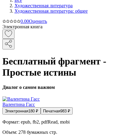
Все
Художественная литература
Художественная литература: общее
0.0
0
Оценить
Электронная книга
Бесплатный фрагмент -
Простые истины
Диалог о самом важном
Валентина Гасс
Электронная
180
₽
Печатная
983
₽
Формат:
epub, fb2, pdfRead, mobi
Объем:
278
бумажных стр.