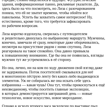
здания, информационные панно, рекламные указатели. Да,
здесь было на что посмотреть, но Лиза с разочарованием
поняла, что ей не хватит времени, чтобы обойти все
павильоны. Успеть бы захватить самое интересное! Ну,
естественно, кроме того, что требуется зафиксировать
по рабочим вопросам.
Лиза коротко вздохнула, сверилась с путеводителем
и решительно двинулась по выбранному маршруту. Мужчины,
конечно, замечали её сразу, некоторые даже оборачивались,
несмотря на присутствие рядом с ними спутниц. Лиза
реагировала на такое спокойно. Она давно привыкла
к повышенному вниманию. Где бы она не появилась, взгляды
мужчин тут же устремлялись в её сторону.
Но она, лично, ни на ком по ходу движения свой взгляд даже
не задерживала. Поток посетителей смазывался для неё
в монотонную пёструю ленту без каких-либо выдающихся
элементов. Уж не собиралась же она искать себе здесь
избранника — какая чушь! Она тут, чтобы прикоснуться к ещё
неизведанному, чтобы посетить главные экспозиции,
в которых демонстрируется завтрашний день — новые
технологии, новое искусство, новое мироздание.
Однако к исходу второго часа экскурсии по выставке пыл