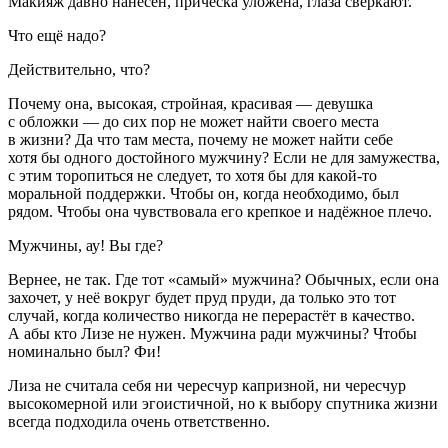
Макияж давно нанесён, причёска уложена, глаза сверкают.
Что ещё надо?
Действительно, что?
Почему она, высокая, стройная, красивая — девушка
с обложки — до сих пор не может найти своего места
в жизни? Да что там места, почему не может найти себе
хотя бы одного достойного мужчину? Если не для замужества,
с этим торопиться не следует, то хотя бы для какой-то
моральной поддержки. Чтобы он, когда необходимо, был
рядом. Чтобы она чувствовала его крепкое и надёжное плечо.
Мужчины, ау! Вы где?
Вернее, не так. Где тот «самый» мужчина? Обычных, если она
захочет, у неё вокруг будет пруд пруди, да только это тот
случай, когда количество никогда не перерастёт в качество.
А абы кто Лизе не нужен. Мужчина ради мужчины? Чтобы
номинально был? Фи!
Лиза не считала себя ни чересчур капризной, ни чересчур
высокомерной или эгоистичной, но к выбору спутника жизни
всегда подходила очень ответственно.