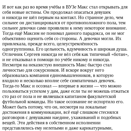
И вот как раз во время учёбы в ВУЗе Макс стал открывать для
себя новые истины. Он продолжал опасаться девушек
и никогда не шёл первым на контакт. Но странное дело, чем
сильнее он дистанцировался от противоположного пола, тем
сильнее девочки сами проявляли к нему некоторое внимание.
Тогда ещё Максим не понимал данного парадокса, он не мог
объективно оценить себя со стороны. А девочки могли. Их
привлекала, прежде всего, целеустремлённость
одногруппника. Его цельность, вдумчивость и широкая душа.
Отличник Сергеев никогда не вёл себя как типичный «ботан»,
и не отказывал в помощи по учёбе никому и никогда.
Несмотря на неказистую внешность Макс быстро стал
личностью для сокурсников. И вскоре вокруг него
образовалась компания единомышленников, в которую
входило и несколько вполне себе симпатичных девочек.
Тогда-то Макс и осознал — впервые в жизни — что можно
пользоваться успехом у дам, даже если ты не можешь отжаться
сто раз от пола и не являешься капитаном факультетской
футбольной команды. Но такое осознание не испортило его.
Может быть потому, что он, несмотря на локальные
достижения в коммуникации, всё ещё слишком стеснялся
разговоров с девушками наедине, ухаживаний и подобных
вещей. Эти действия в собственном исполнении
представлялись ему нелепыми и даже карикатурными,