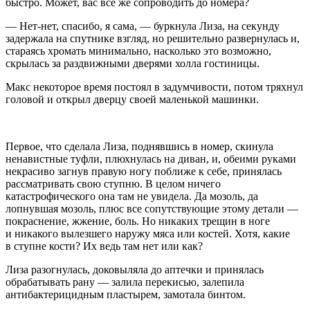
быстро. Может, вас всё же сопроводить до номера?
— Нет-нет, спасибо, я сама, — буркнула Лиза, на секунду
задержала на спутнике взгляд, но решительно развернулась и,
стараясь хромать минимально, насколько это возможно,
скрылась за раздвижными дверями холла гостиницы.
Макс некоторое время постоял в задумчивости, потом тряхнул
головой и открыл дверцу своей маленькой машинки.
Первое, что сделала Лиза, поднявшись в номер, скинула
ненавистные туфли, плюхнулась на диван, и, обеими руками
некрасиво загнув правую ногу поближе к себе, принялась
рассматривать свою ступню. В целом ничего
катастрофического она там не увидела. Да мозоль, да
лопнувшая мозоль, плюс все сопутствующие этому детали —
покраснение, жжение, боль. Но никаких трещин в ноге
и никакого вылезшего наружу мяса или костей. Хотя, какие
в ступне кости? Их ведь там нет или как?
Лиза разогнулась, доковыляла до аптечки и принялась
обрабатывать рану — залила перекисью, залепила
антибактерицидным пластырем, замотала бинтом.