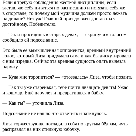
Если я требую соблюдения жёсткой дисциплины, если
заставляю себя питаться по расписанию и истязать себя же
в спортзале, то почему мой мужчина должен просто лежать
на диване? Нет уж! Главный приз должен доставаться
достойному. Победителю.
— Так и просидишь в старых девах, — скрипучим голосом
сообщило ей подсознание.
Это была её вымышленная оппонентка, вредный внутренний
голос, который Лиза придумала сама и как бы дискутировала
с ним изредка. Сейчас эта вредная сущность опять вылезла
наружу.
— Куда мне торопиться? — «отозвалась» Лиза, чтобы позлить.
— Так ты уже старенькая, тебе почти двадцать девять! Ужас
и кошмар. Ещё пару лет и превратишься в бабку.
— Как ты? — уточнила Лиза.
Подсознание не нашло что ответить и заткнулось.
Лиза торжествующе погладила себя по крутым бёдрам, чуть
расправляя на них стильную юбочку.