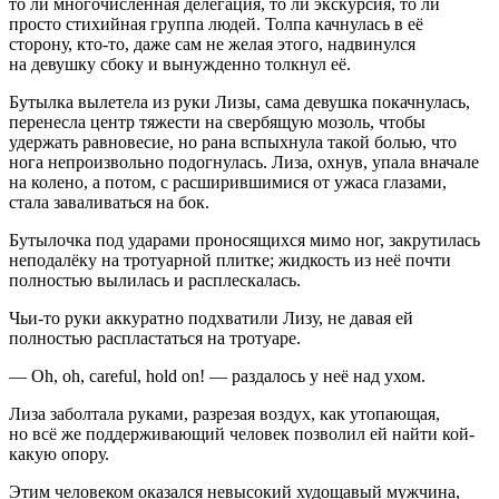
то ли многочисленная делегация, то ли экскурсия, то ли
просто стихийная группа людей. Толпа качнулась в её
сторону, кто-то, даже сам не желая этого, надвинулся
на девушку сбоку и вынужденно толкнул её.
Бутылка вылетела из руки Лизы, сама девушка покачнулась,
перенесла центр тяжести на свербящую мозоль, чтобы
удержать равновесие, но рана вспыхнула такой болью, что
нога непроизвольно подогнулась. Лиза, охнув, упала вначале
на колено, а потом, с расширившимися от ужаса глазами,
стала заваливаться на бок.
Бутылочка под ударами проносящихся мимо ног, закрутилась
неподалёку на тротуарной плитке; жидкость из неё почти
полностью вылилась и расплескалась.
Чьи-то руки аккуратно подхватили Лизу, не давая ей
полностью распластаться на тротуаре.
— Oh, oh, careful, hold on! — раздалось у неё над ухом.
Лиза заболтала руками, разрезая воздух, как утопающая,
но всё же поддерживающий человек позволил ей найти кой-
какую опору.
Этим человеком оказался невысокий худощавый мужчина,