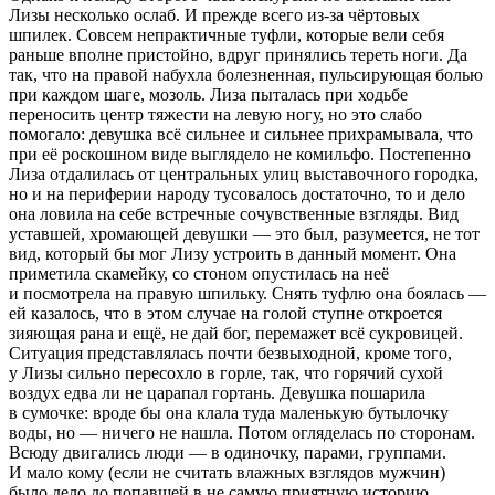
Лизы несколько ослаб. И прежде всего из-за чёртовых
шпилек. Совсем непрактичные туфли, которые вели себя
раньше вполне пристойно, вдруг принялись тереть ноги. Да
так, что на правой набухла болезненная, пульсирующая болью
при каждом шаге, мозоль. Лиза пыталась при ходьбе
переносить центр тяжести на левую ногу, но это слабо
помогало: девушка всё сильнее и сильнее прихрамывала, что
при её роскошном виде выглядело не комильфо. Постепенно
Лиза отдалилась от центральных улиц выставочного городка,
но и на периферии народу тусовалось достаточно, то и дело
она ловила на себе встречные сочувственные взгляды. Вид
уставшей, хромающей девушки — это был, разумеется, не тот
вид, который бы мог Лизу устроить в данный момент. Она
приметила скамейку, со стоном опустилась на неё
и посмотрела на правую шпильку. Снять туфлю она боялась —
ей казалось, что в этом случае на голой ступне откроется
зияющая рана и ещё, не дай бог, перемажет всё сукровицей.
Ситуация представлялась почти безвыходной, кроме того,
у Лизы сильно пересохло в горле, так, что горячий сухой
воздух едва ли не царапал гортань. Девушка пошарила
в сумочке: вроде бы она клала туда маленькую бутылочку
воды, но — ничего не нашла. Потом огляделась по сторонам.
Всюду двигались люди — в одиночку, парами, группами.
И мало кому (если не считать влажных взглядов мужчин)
было дело до попавшей в не самую приятную историю