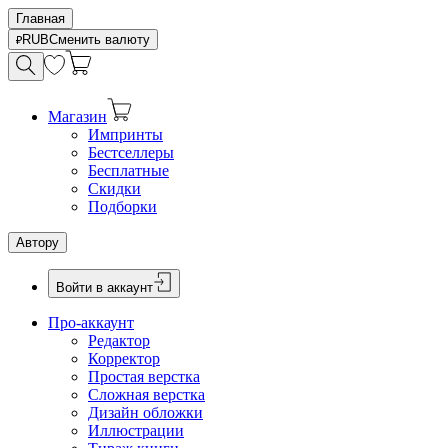
Главная
RUB
Сменить валюту
Магазин
Импринты
Бестселлеры
Бесплатные
Скидки
Подборки
Автору
Войти в аккаунт
Про-аккаунт
Редактор
Корректор
Простая верстка
Сложная верстка
Дизайн обложки
Иллюстрации