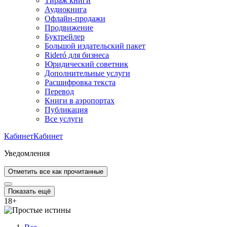
Тираж книги
Аудиокнига
Офлайн-продажи
Продвижение
Буктрейлер
Большой издательский пакет
Rideró для бизнеса
Юридический советник
Дополнительные услуги
Расшифровка текста
Перевод
Книги в аэропортах
Публикация
Все услуги
Кабинет
Кабинет
Уведомления
Отметить все как прочитанные
Показать ещё
18
+