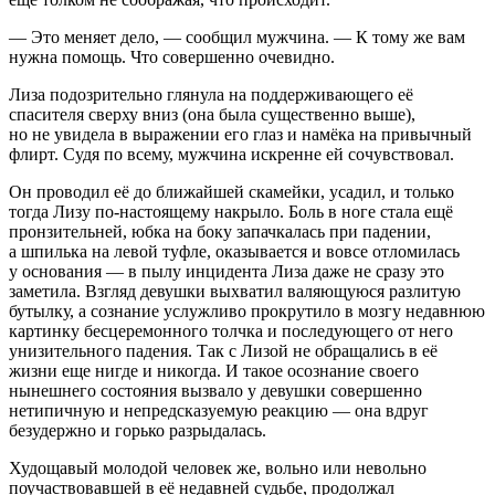
— Это меняет дело, — сообщил мужчина. — К тому же вам
нужна помощь. Что совершенно очевидно.
Лиза подозрительно глянула на поддерживающего её
спасителя сверху вниз (она была существенно выше),
но не увидела в выражении его глаз и намёка на привычный
флирт. Судя по всему, мужчина искренне ей сочувствовал.
Он проводил её до ближайшей скамейки, усадил, и только
тогда Лизу по-настоящему накрыло. Боль в ноге стала ещё
пронзительней, юбка на боку запачкалась при падении,
а шпилька на левой туфле, оказывается и вовсе отломилась
у основания — в пылу инцидента Лиза даже не сразу это
заметила. Взгляд девушки выхватил валяющуюся разлитую
бутылку, а сознание услужливо прокрутило в мозгу недавнюю
картинку бесцеремонного толчка и последующего от него
унизительного падения. Так с Лизой не обращались в её
жизни еще нигде и никогда. И такое осознание своего
нынешнего состояния вызвало у девушки совершенно
нетипичную и непредсказуемую реакцию — она вдруг
безудержно и горько разрыдалась.
Худощавый молодой человек же, вольно или невольно
поучаствовавшей в её недавней судьбе, продолжал