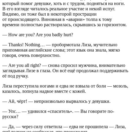
который помог девушке, хоть и с трудом, подняться на ноги.
В его взгляде читалось реальное участие и некий испуг.
Видимо, он тоже был в некоторой прострации
от происходящего.
Вино
вная в «аварии» толпа к тому
времени полностью растворилась, скрывшись за горизонтом.
— How are you? Are you badly hurt?
— Thanks! Nothing… — пробормотала Лиза, мучительно
припоминая английские слова; этот язык она знала, мягко
говоря, очень поверхностно.
— Are you all right? — снова спросил мужчина, внимательно
заглядывая Лизе в глаза. Он всё ещё продолжал поддерживать
её под ручку.
Лиза переступила ногами и едва не взвыла от боли — мозоль,
казалось, лопнула надвое вместе с кожей.
— Ай, чёрт! — непроизвольно вырвалось у девушки.
— Упс… — удивился «спаситель». — Вы говорите по-
русски?
— Да, — через силу ответила — едва не прошипела — Лиза,
ещё толком не соображая, что происходит.