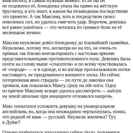
выяснилось, в самый нужный момент. Если бы он
не подхватил её, блондинка упала бы прямо на жёсткую
брусчатку, и кто знает, к каким бы незавидным последствиям
это привело. А так Максиму, хоть и посредством своих
невеликих сил, но удалось смягчить удар. Впрочем, девушка
всё равно ушиблась — это читалось по гримасе боли на её
миленьком личике.
Максим неуклюже довёл блондинку до ближайшей скамейки.
Неуклюже, потому что, несмотря ни на что, не очень-то
привык так близко контактировать с настолько яркими
представительницами противоположного пола. Девушка была
почти на голову выше «спасателя» и по всему чувствовалась
её «порода» — и в одежде, и во взгляде проскальзывали нотки
настоящего, не придуманного внешнего лоска. Но сейчас
потерпевшая явно страдала — по пути до лавочки она
хромала, как показалась Максу, сразу на обе ноги. Одну
из причин Максиму вскоре удалось рассмотреть — каблук
на левой шпильке при инциденте отломился напрочь.
Макс попытался успокоить девушку на универсальном
английском, но, когда она неожиданно чертыхнулась, понял,
что родной её язык — русский. Неужели землячка? Тут,
в Дубае?
Однако разбираться доподлинно сейчас было, разумеется,