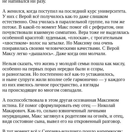
не напивался ни разу.
А женился, когда поступил на последний курс университета.
У них с Верой всё получилось как-то даже слишком
естественно. Она училась в параллельной группе, на том же
потоке. В какой-то момент Макс помог ей с рефератом, они
почувствовали взаимную симпатию. Вера тоже не выделялась
особенной красотой: худенькая, «плоская», с трогательным
«хвостиком» волос на затылке. Но Максиму она очень
понравилась своими человеческими качествами. С Верой
Максу легко «дышалось». Даже когда они молчали.
Нельзя сказать, что жизнь у молодой семьи пошла как маслу,
особенно на первых порах нередки были и ссоры,
и разногласия. Но постепенно всё как-то устаканилось,
и ныне супруги жили вполне себе гармонично — у каждого
из них имелось личное пространство, а взгляды
на происходящее во многом совпадали.
А поспособствовала в этом другая осознанная Максимом
истина. Её помог сформулировать ему отец — Николай
Макарович. Как-то, сильно взвинченный личными
неурядицами, Макс заглянул к родителям на огонёк, и отец,
видя состояние сына, вывел его на откровенный разговор.
В тот момент всё у Сергеева-младшего пошло напере
косяк
: