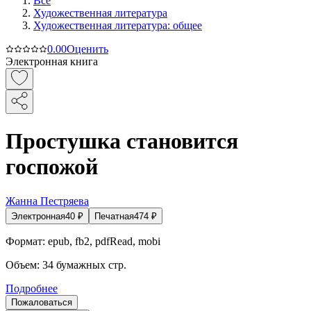
Все
Художественная литература
Художественная литература: общее
0.0
0
Оценить
Электронная книга
Простушка становится
госпожой
Жанна Пестряева
Электронная
40
₽
Печатная
474
₽
Формат:
epub, fb2, pdfRead, mobi
Объем:
34
бумажных стр.
Подробнее
Пожаловаться