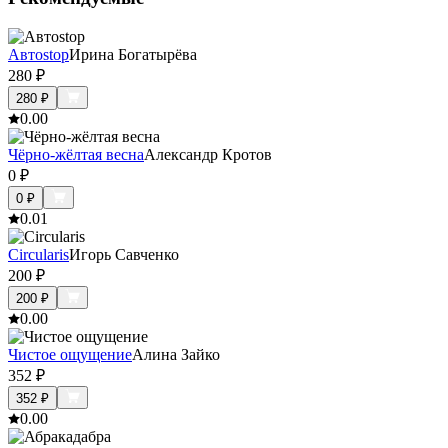
Автоstop
Ирина Богатырёва
280
₽
280
₽
0.0
0
Чёрно-жёлтая весна
Александр Кротов
0
₽
0
₽
0.0
1
Circularis
Игорь Савченко
200
₽
200
₽
0.0
0
Чистое ощущение
Алина Зайко
352
₽
352
₽
0.0
0