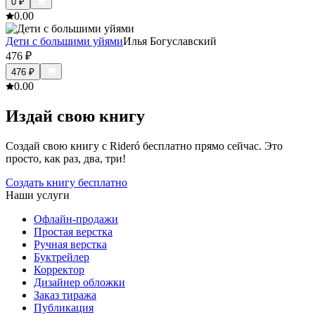
0
₽
0.0
0
Дети с большими уйями
Илья Богуславский
476
₽
476
₽
0.0
0
Издай свою книгу
Создай свою книгу с Rideró бесплатно прямо сейчас. Это
просто, как раз, два, три!
Создать книгу бесплатно
Наши услуги
Офлайн-продажи
Простая верстка
Ручная верстка
Буктрейлер
Корректор
Дизайнер обложки
Заказ тиража
Публикация