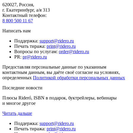
620027
,
Россия
,
г. Екатеринбург, а/я 313
Контактный телефон
:
8 800 500 11 67
Написать нам
Поддержка
:
support@ridero.ru
Печать тиража
:
print@ridero.ru
Вопросы по услугам
:
order@ridero.ru
PR
:
pr@ridero.ru
Предоставляя персональные данные по указанным
контактным данным, вы даёте своё согласие на условиях,
определенных
Политикой обработки персональных данных
Последние новости
Плюсы Rideró, ISBN в подарок, буктрейлеры, вебинары
и многое другое
Читать дальше
Поддержка
:
support@ridero.ru
Печать тиража
:
print@ridero.ru