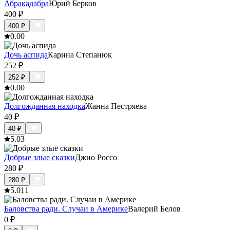
Абракадабра
Юрий Берков
400
₽
400
₽
0.0
0
Дочь аспида
Карина Степанюк
252
₽
252
₽
0.0
0
Долгожданная находка
Жанна Пестряева
40
₽
40
₽
5.0
3
Добрые злые сказки
Джио Россо
280
₽
280
₽
5.0
11
Баловства ради. Случаи в Америке
Валерий Белов
0
₽