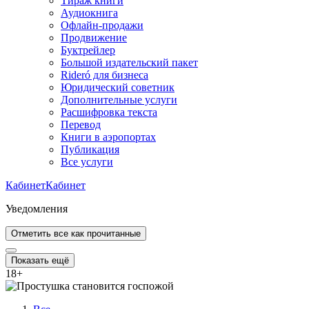
Тираж книги
Аудиокнига
Офлайн-продажи
Продвижение
Буктрейлер
Большой издательский пакет
Rideró для бизнеса
Юридический советник
Дополнительные услуги
Расшифровка текста
Перевод
Книги в аэропортах
Публикация
Все услуги
Кабинет
Кабинет
Уведомления
Отметить все как прочитанные
Показать ещё
18
+