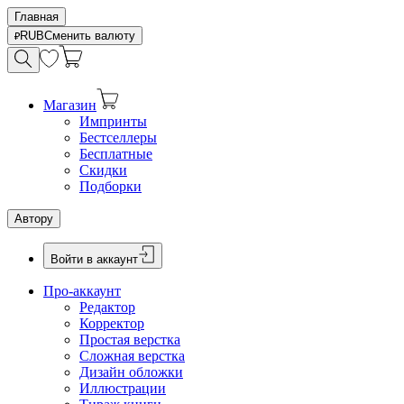
Главная
RUB
Сменить валюту
Магазин
Импринты
Бестселлеры
Бесплатные
Скидки
Подборки
Автору
Войти в аккаунт
Про-аккаунт
Редактор
Корректор
Простая верстка
Сложная верстка
Дизайн обложки
Иллюстрации