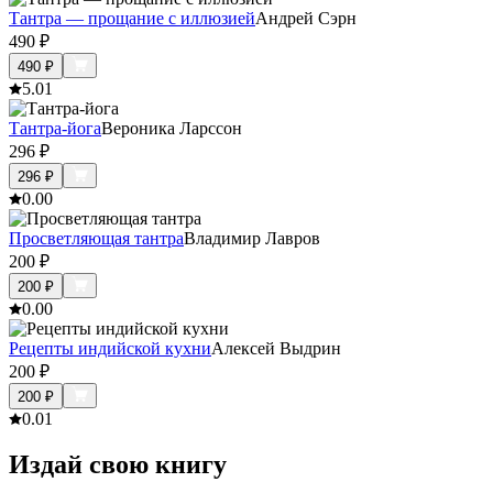
Тантра — прощание с иллюзией
Андрей Сэрн
490
₽
490
₽
5.0
1
Тантра-йога
Вероника Ларссон
296
₽
296
₽
0.0
0
Просветляющая тантра
Владимир Лавров
200
₽
200
₽
0.0
0
Рецепты индийской кухни
Алексей Выдрин
200
₽
200
₽
0.0
1
Издай свою книгу