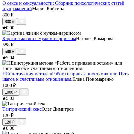
О сексе и сексуальности: Сборник психологических статей
и упражнений
Мария Койсина
800
₽
800
₽
0.0
0
Картина жизни с мужем-нарциссом
Наталья Комарова
588
₽
588
₽
5.0
4
НЕинструкция метода «Работа с привязанностями» или Пять
шагов к счастливым отношениям.
Елена Пономаренко
1000
₽
1000
₽
5.0
3
Тантрический секс
Олег Димитров
120
₽
120
₽
0.0
0