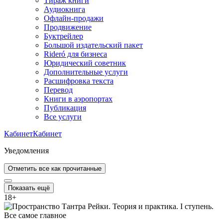
Тираж книги
Аудиокнига
Офлайн-продажи
Продвижение
Буктрейлер
Большой издательский пакет
Rideró для бизнеса
Юридический советник
Дополнительные услуги
Расшифровка текста
Перевод
Книги в аэропортах
Публикация
Все услуги
Кабинет
Кабинет
Уведомления
Отметить все как прочитанные
Показать ещё
18
+