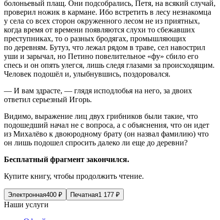
болоньевый плащ. Они подсобрались, Петя, на всякий случай,
проверил ножик в кармане. Ибо встретить в лесу незнакомца
у села со всех сторон окруженного лесом не из приятных,
когда время от времени появляются слухи то сбежавших
преступниках, то о разных бродягах, промышляющих
по деревням. Бутуз, что лежал рядом в траве, сел навострил
уши и зарычал, но Петино повелительное «фу» сбило его
спесь и он опять улегся, лишь следя глазами за происходящим.
Человек подошёл и, улыбнувшись, поздоровался.
— И вам здрасте, — глядя исподлобья на него, за двоих
ответил серьезный Игорь.
Видимо, выражение лиц двух грибников были такие, что
подошедший начал не с вопроса, а с объяснения, что он идет
из Михалёво к двоюродному брату (он назвал фамилию) что
он лишь подошел спросить далеко ли еще до деревни?
Бесплатный фрагмент закончился.
Купите книгу, чтобы продолжить чтение.
Электронная
400
₽
Печатная
1 177
₽
Наши услуги