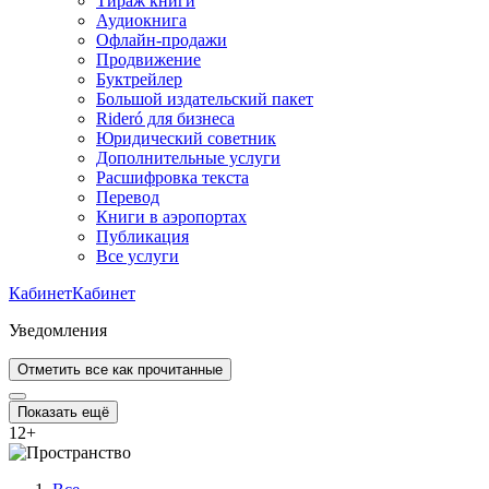
Тираж книги
Аудиокнига
Офлайн-продажи
Продвижение
Буктрейлер
Большой издательский пакет
Rideró для бизнеса
Юридический советник
Дополнительные услуги
Расшифровка текста
Перевод
Книги в аэропортах
Публикация
Все услуги
Кабинет
Кабинет
Уведомления
Отметить все как прочитанные
Показать ещё
12
+