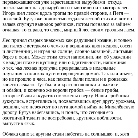
перемежавшегося уже зараставшими вырубками, откуда
несколько лет назад вырубали и вывозили на тракторах лес.
Игорь шел лесом вдоль тропы по правой стороне, а Петя —
по левой. Бутуз же полностью отдался лесной стихии: вот он
залаяв спугнул выводок рябчиков, потом погнался за зайцем
оглашая, то справа, то слева, мирный лес своим грозным лаем.
Лес принял старых знакомых как радушный хозяин, и только
шептался с ветерком о чем-то в вершинах крон кедров, сосен
и лиственниц, и играл на солнце, словно мозаикой, листьями
берез и осин. Может этим хотел напомнить им, об уважении
к каждой птахе и кустику, или о бдительности, напоминая
о тех, чья лесная прогулка превращалась в недельные
плутания в поисках пути возвращения домой. Так или иначе,
но не прошло и часа, как пакеты были полны и в рюкзаках
кое-что лежало. Тут были и красноголовики и рыжики
и обабки, и конечно же короли грибов — белые грибы,
которые были аккуратно положены сверху. Наши грибники
аукнулись, встретились и, похваставшись друг другу урожаем,
решили, что перекусят по пути домой выйдя на Михалёвскую
дорогу. Бутуз набегавшись, и поняв, что сегодня его
охотничий талант не востребован, крутился поблизости,
выпустив язык.
Облака одно за другим стали набегать на солнышко, и, хотя