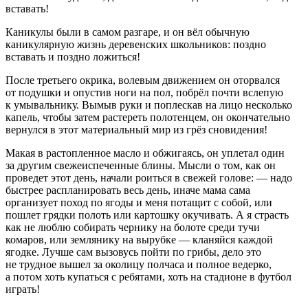
вставать!
Каникулы были в самом разгаре, и он вёл обычную
каникулярную жизнь деревенских
школьни
ков: поздно
вставать и поздно ложиться!
После третьего окрика, волевым движением он оторвался
от подушки и опустив ноги на пол, побрёл почти вслепую
к умывальнику. Вымыв руки и поплескав на лицо несколько
капель, чтобы затем растереть полотенцем, он окончательно
вернулся в этот материальный мир из грёз сновидения!
Макая в растопленное масло и обжигаясь, он уплетал один
за другим свежеиспеченные блины. Мысли о том, как он
проведет этот день, начали роиться в свежей голове: — надо
быстрее распланировать весь день, иначе мама сама
организует поход по ягоды и меня потащит с собой, или
пошлет грядки полоть или картошку окучивать. А я страсть
как не люблю собирать чернику на болоте среди тучи
комаров, или землянику на вырубке — кланяйся каждой
ягодке. Лучше сам вызовусь пойти по грибы, дело это
не трудное вышел за околицу полчаса и полное ведерко,
а потом хоть купаться с ребятами, хоть на стадионе в футбол
играть!