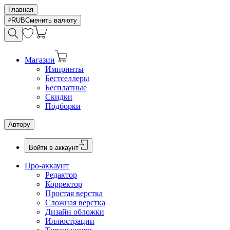
Главная
RUB
Сменить валюту
Магазин
Импринты
Бестселлеры
Бесплатные
Скидки
Подборки
Автору
Войти в аккаунт
Про-аккаунт
Редактор
Корректор
Простая верстка
Сложная верстка
Дизайн обложки
Иллюстрации