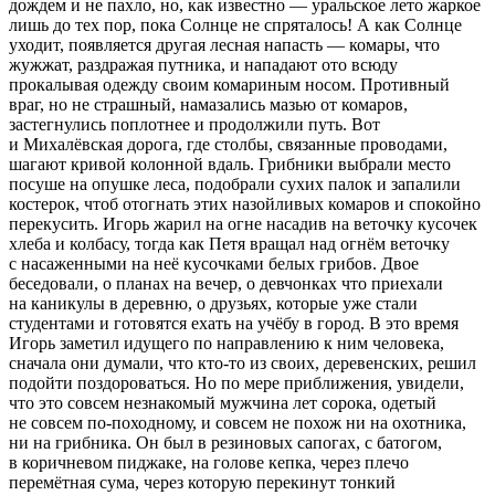
дождем и не пахло, но, как известно — уральское лето жаркое
лишь до тех пор, пока Солнце не спряталось! А как Солнце
уходит, появляется другая лесная напасть — комары, что
жужжат, раздражая путника, и нападают ото всюду
прокалывая одежду своим комариным носом. Противный
враг, но не страшный, намазались мазью от комаров,
застегнулись поплотнее и продолжили путь. Вот
и Михалёвская дорога, где столбы, связанные проводами,
шагают кривой колонной вдаль. Грибники выбрали место
посуше на опушке леса, подобрали сухих палок и запалили
костерок, чтоб отогнать этих назойливых комаров и спокойно
перекусить. Игорь жарил на огне насадив на веточку кусочек
хлеба и колбасу, тогда как Петя вращал над огнём веточку
с насаженными на неё кусочками белых грибов. Двое
беседовали, о планах на вечер, о девчонках что приехали
на каникулы в деревню, о друзьях, которые уже стали
студентами и готовятся ехать на учёбу в город. В это время
Игорь заметил идущего по направлению к ним человека,
сначала они думали, что кто-то из своих, деревенских, решил
подойти поздороваться. Но по мере приближения, увидели,
что это совсем незнакомый мужчина лет сорока, одетый
не совсем по-походному, и совсем не похож ни на охотника,
ни на грибника. Он был в резиновых сапогах, с батогом,
в коричневом пиджаке, на голове кепка, через плечо
перемётная сума, через которую перекинут тонкий