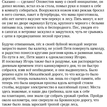
Сказано — сделано! Оповестив маму о своей инициативе, он
допил молоко, встал из-за стола, помыл руки и пошел к себе
в комнату собираться. Вооружился ножом взял рюкзак бросил
в него спички, пакет и бутерброды, что мама приготовила,
ибо нет ничего вкуснее чем перекус в лесу. Пять минут, и вот
он уже во дворе окрикнул Бутуза, крупного черного с белыми
пятнами пса, умного хоть и беспородного. Пес, увидев его
в сапогах и ветровке заскулил и закрутился, чуть не срываясь
с цепи в предвкушении лесной прогулки.
Будучи отвязанным, пёс в своей буйной молодой энергии
запросто вынес бы калитку, не успей Петя повернуть щеколду,
и радостно понесся кругами разгоняя кровь и разминая лапы.
По пути в лес, Петя зашел к однокласснику Игорю.
И поскольку Игорь также был в раздумье, как распорядиться
дневным временем этого каникулярного дня, то он быстро
собрался, взяв всё необходимое, и они выдвинулись. Было
решено идти по Михалёвской дороге, то что когда-то было
дорогой, теперь называлось так лишь по старой памяти, ибо
теперь это была широкая просека вдоль которой стояли
столбы, ведущие электричество в населённый пункт. Места
здесь знакомые, и наши два грибника, шли как к себе
на плантацию, они знали где собрать урожай грибов. Пройдя
около километра, они свернули на Бровинскую дорогу, что
также было лишь заросшей тропой среди леса,