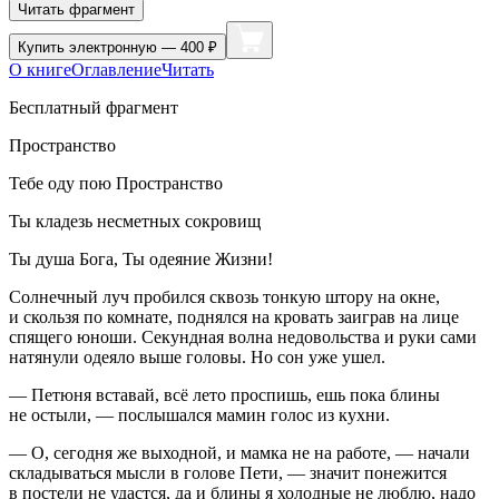
Читать фрагмент
Купить
электронную — 400 ₽
О книге
Оглавление
Читать
Бесплатный фрагмент
Пространство
Тебе оду пою Пространство
Ты кладезь несметных сокровищ
Ты душа Бога, Ты одеяние Жизни!
Солнечный луч пробился сквозь тонкую штору на окне,
и скользя по комнате, поднялся на кровать заиграв на лице
спящего юноши. Секундная волна недовольства и руки сами
натянули одеяло выше головы. Но сон уже ушел.
— Петюня вставай, всё лето проспишь, ешь пока блины
не остыли, — послышался мамин голос из кухни.
— О, сегодня же выходной, и мамка не на работе, — начали
складываться мысли в голове Пети, — значит понежится
в постели не удастся, да и блины я холодные не люблю, надо