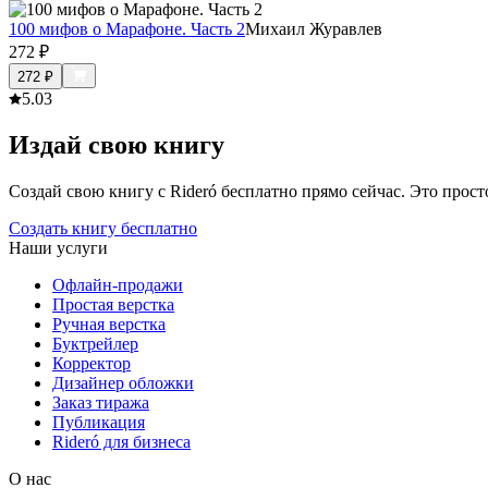
100 мифов о Марафоне. Часть 2
Михаил Журавлев
272
₽
272
₽
5.0
3
Издай свою книгу
Создай свою книгу с Rideró бесплатно прямо сейчас. Это просто,
Создать книгу бесплатно
Наши услуги
Офлайн-продажи
Простая верстка
Ручная верстка
Буктрейлер
Корректор
Дизайнер обложки
Заказ тиража
Публикация
Rideró для бизнеса
О нас