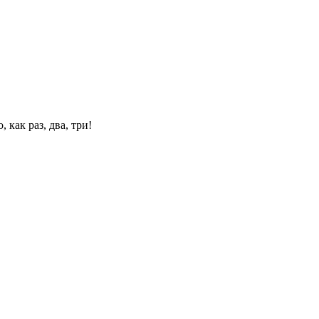
 как раз, два, три!