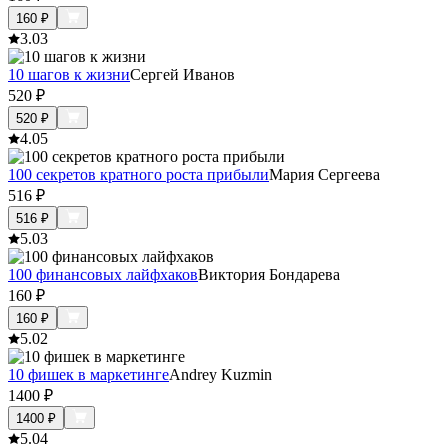
160
₽
3.0
3
10 шагов к жизни
Сергей Иванов
520
₽
520
₽
4.0
5
100 секретов кратного роста прибыли
Мария Сергеева
516
₽
516
₽
5.0
3
100 финансовых лайфхаков
Виктория Бондарева
160
₽
160
₽
5.0
2
10 фишек в маркетинге
Andrey Kuzmin
1400
₽
1400
₽
5.0
4