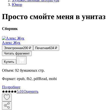
Художественная литература
Юмор
Просто смойте меня в унитаз
Сборник
Алекс Жук
Электронная
200
₽
Печатная
634
₽
Читать фрагмент
Купить
Объем:
92
бумажных стр.
Формат:
epub, fb2, pdfRead, mobi
Подробнее
5.0
1
Оценить