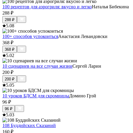
100 рецептов для аэрогриля: вкусно и легко
Наталья Бибекина
288
₽
288
₽
5.0
8
100+ способов успокоиться
Анастасия Левандовски
368
₽
368
₽
5.0
2
10 сценариев на все случаи жизни
Сергей Ларин
200
₽
200
₽
5.0
5
10 уроков БДСМ для скромницы
Домино Грэй
96
₽
96
₽
5.0
3
108 Буддийских Сказаний
160
₽