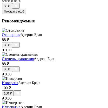
0.0
88
₽
Показать ещё
Рекомендуемые
Отрицание
Адерин Бран
88
₽
88
₽
0.0
0
Степень сравнения
Адерин Бран
88
₽
88
₽
0.0
0
Инверсия
Адерин Бран
100
₽
100
₽
0.0
0
Императив
Адерин Бран