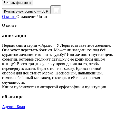
Читать фрагмент
Купить
электронную — 88 ₽
О книге
Оглавление
Читать
О книге
аннотация
Первая книга серии «Гермес». У Леры есть заветное желание.
Она хочет перестать бояться. Может ли загаданное под бой
курантов желание изменить судьбу? Или же оно запустит цепь
событий, которые столкнут девушку с её кошмаром лицом
к лицу? Всего три дня ушло у провидения на то, чтобы
перевернуть жизнь Леры с ног на голову. Единственной
опорой для неё станет Марко. Несносный, напыщенный,
самовлюблённый мерзавец, с которым её свела простая
случайность.
Книга публикуется в авторской орфографии и пунктуации
об авторе
Адерин Бран