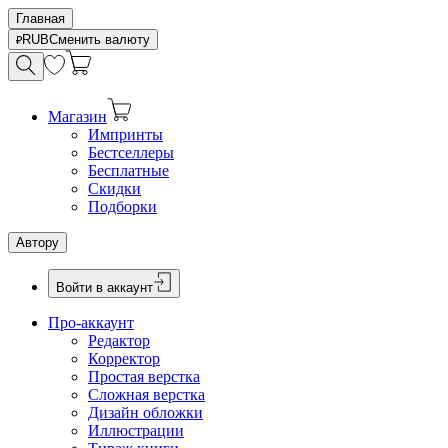
Главная
RUB
Сменить валюту
Магазин
Импринты
Бестселлеры
Бесплатные
Скидки
Подборки
Автору
Войти в аккаунт
Про-аккаунт
Редактор
Корректор
Простая верстка
Сложная верстка
Дизайн обложки
Иллюстрации