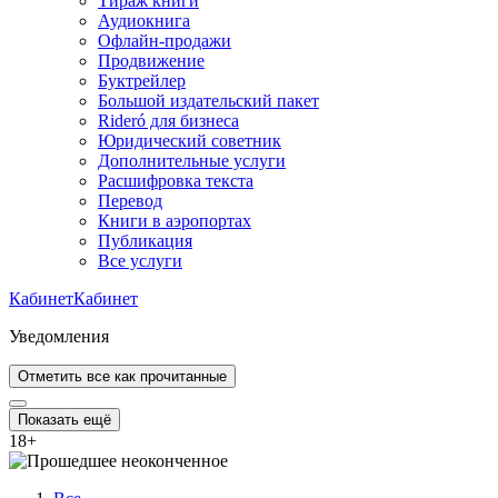
Тираж книги
Аудиокнига
Офлайн-продажи
Продвижение
Буктрейлер
Большой издательский пакет
Rideró для бизнеса
Юридический советник
Дополнительные услуги
Расшифровка текста
Перевод
Книги в аэропортах
Публикация
Все услуги
Кабинет
Кабинет
Уведомления
Отметить все как прочитанные
Показать ещё
18
+