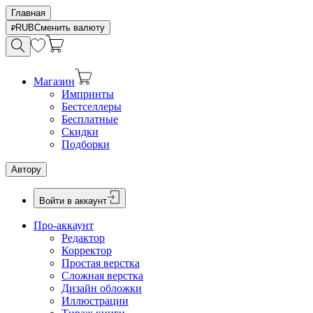
Главная
RUB
Сменить валюту
Магазин
Импринты
Бестселлеры
Бесплатные
Скидки
Подборки
Автору
Войти в аккаунт
Про-аккаунт
Редактор
Корректор
Простая верстка
Сложная верстка
Дизайн обложки
Иллюстрации