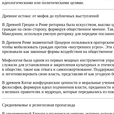
идеологическими или политическими целями.
Древние истоки: от мифов до публичных выступлений
В Древней Греции и Риме риторика была искусством, высоко ц
граждан на свою сторону, формируя общественное мнение. Так
Македонии, используя умелую риторику для передачи послания
В Древнем Риме знаменитый Цицерон пользовался ораторским и
чтобы мобилизовать граждан против «внутренних угроз». Эти
признавали как законные формы воздействия на общественное 
Мифология была одним из первых мощных инструментов управле
служили для установления и закрепления культурных и этическ
в обществе, такие как отвага и самопожертвование. Поддержа
и легитимизировать свою власть, представляя её как угодную б
В древнем Китае конфуцианские ценности и моральные учения
философия, формируя идеал подчинения власти, преданности и
о великих правителях и мудрецах, которые передавались из п
Средневековье и религиозная пропаганда
В средневековой Европе католическая церковь активно исполь