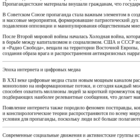
Пропагандистские материалы внушали гражданам, что государ
В Советском Союзе пропаганда стала важным элементом в созд
и массовые мероприятия, формировавшие патриотический дух и 
подавления оппозиции и манипулирования общественным мне
После Второй мировой
войн
ы началась Холодная
войн
а, кото
в борьбе между капитализмом и социализмом. США и СССР испо
и «Радио Свобода», вещали на территории Восточной Европы, п
создания образа врага и распространения антикризисных нарра
Эпоха интернета и цифровых медиа
В XXI веке цифровые медиа стали новым мощным каналом расп
монополию на информационные потоки, и сегодня каждый може
способен охватить миллионы людей за короткий промежуток в
подбирающих наиболее релевантные сообщения, что делает ма
Появление интернета также породило феномен постправды, ко
и конспирологические теории распространяются по всему мир
условия для пропаганды, поскольку люди всё больше полагают
Современные социальные движения и активистские группы исп