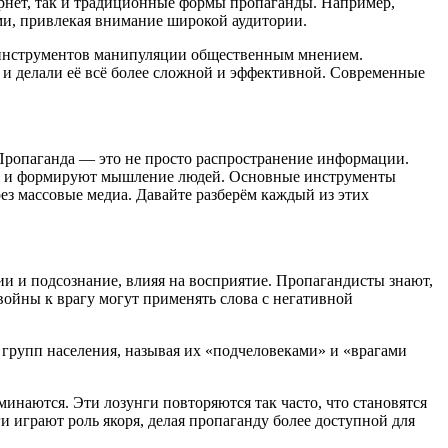
ернет, так и традиционные формы пропаганды. Например,
ми, привлекая внимание широкой аудитории.
 инструментов манипуляции общественным мнением.
и делали её всё более сложной и эффективной. Современные
 Пропаганда — это не просто распространение информации.
ии и формируют мышление людей. Основные инструменты
ез массовые медиа. Давайте разберём каждый из этих
и и подсознание, влияя на восприятие. Пропагандисты знают,
войн
ы к врагу могут применять слова с негативной
групп населения, называя их «подчеловеками» и «врагами
инаются. Эти лозунги повторяются так часто, что становятся
и играют роль якоря, делая пропаганду более доступной для