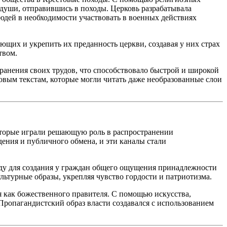
и души, отправившись в походы. Церковь разрабатывала
юдей в необходимости участвовать в военных действиях
ующих и укрепить их преданность церкви, создавая у них страх
твом.
анения своих трудов, что способствовало быстрой и широкой
овым текстам, которые могли читать даже необразованные слои
оторые играли решающую роль в распространении
дения и публичного обмена, и эти каналы стали
нду для создания у граждан общего ощущения принадлежности
льтурные образы, укрепляя чувство гордости и патриотизма.
я как божественного правителя. С помощью искусства,
Пропагандистский образ власти создавался с использованием