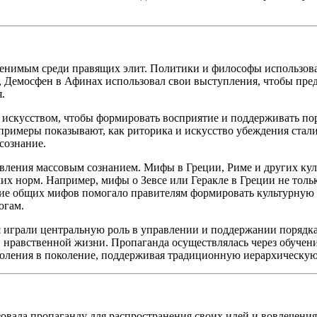
енимым среди правящих элит. Политики и философы использовал
, Демосфен в Афинах использовал свои выступления, чтобы пре
.
скусством, чтобы формировать восприятие и поддерживать поря
 примеры показывают, как риторика и искусство убеждения ста
сознание.
ния массовым сознанием. Мифы в Греции, Риме и других культу
их норм. Например, мифы о Зевсе или Геракле в Греции не тольк
ние общих мифов помогало правителям формировать культурную 
огам.
 играли центральную роль в управлении и поддержании порядк
 нравственной жизни. Пропаганда осуществлялась через обучени
околения в поколение, поддерживая традиционную иерархическую
зовала пропаганду для распространения своих идей и вовлечен