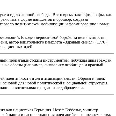
уке и идеях личной свободы. В это время такие философы, как
транялись в форме памфлетов и брошюр, создавая
бствовало политической мобилизации и формированию новых
революций. В ходе
америк
анской борьбы за независимость
йн, автор влиятельного памфлета «Здравый смысл» (1776),
волюционных идей.
мощным пропагандистским инструментом, побуждавшим граждан
ьные образы (например, символику якобинцев и красный
ей идентичности и легитимизации власти. Образы и идеи,
и основой для новой политической и социальной структуры.
нание и воспитывая гражданские добродетели.
ких как
нацис
тская Германия. Йозеф Геббельс, министр
ецкой нации и распространения идеи
арийск
ого превосходства.