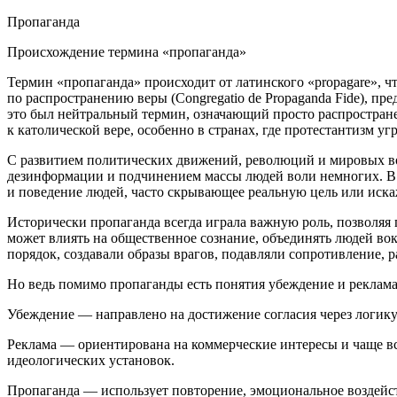
Пропаганда
Происхождение термина «пропаганда»
Термин «пропаганда» происходит от латинского «propagare», 
по распространению веры (Congregatio de Propaganda Fide), п
это был нейтральный термин, означающий просто распространен
к католической вере, особенно в странах, где протестантизм
С развитием политических движений, революций и мировых
в
дезинформации и подчинением массы людей воли немногих. В н
и поведение людей, часто скрывающее реальную цель или иск
Исторически пропаганда всегда играла важную роль, позволяя
может влиять на общественное сознание, объединять людей во
порядок, создавали образы врагов, подавляли сопротивление, 
Но ведь помимо пропаганды есть понятия убеждение и реклама
Убеждение —
направлено на достижение согласия через логику
Реклама —
ориентирована на коммерческие интересы и чаще в
идеологических установок.
Пропаганда —
использует повторение, эмоциональное воздейс