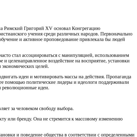
Папа Римский Григорий XV основал Конгрегацию
христианского учения среди различных народов. Первоначально
 обучение и активное проповедование привлекала бы людей
часто стал ассоциироваться с манипуляцией, использованием
 и целенаправленное воздействие на восприятие, установки
 экономических целей.
одвигать идеи и мотивировать массы на действия. Пропаганда
 С ее помощью политические лидеры и идеологи поддерживали
 и революционные идеи.
ляет за человеком свободу выбора.
кту или бренду. Она не стремится к массовому изменению
тановки и поведение общества в соответствии с определенными