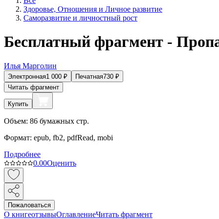
Все
Здоровье, Отношения и Личное развитие
Саморазвитие и личностный рост
Бесплатный фрагмент - Проп
Илья Марголин
Электронная
1 000
₽
Печатная
730
₽
Читать фрагмент
Купить
Объем:
86
бумажных стр.
Формат:
epub, fb2, pdfRead, mobi
Подробнее
0.0
0
Оценить
Пожаловаться
О книге
отзывы
Оглавление
Читать фрагмент