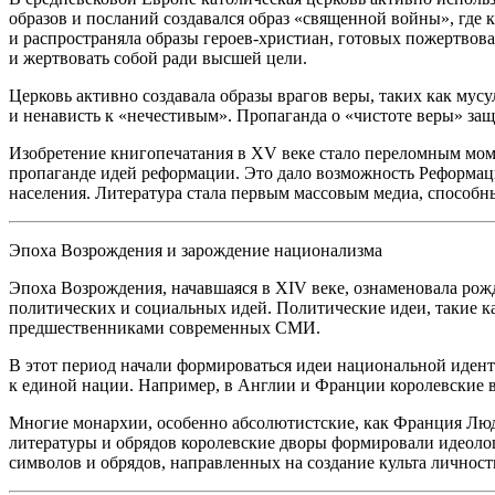
образов и посланий создавался образ «священной
войн
ы», где 
и распространяла образы героев-христиан, готовых пожертвов
и жертвовать собой ради высшей цели.
Церковь активно создавала образы врагов веры, таких как
мусу
и ненависть к «нечестивым». Пропаганда о «чистоте веры» защ
Изобретение книгопечатания в XV веке стало переломным моме
пропаганде идей реформации. Это дало возможность Реформаци
населения. Литература стала первым массовым медиа, способн
Эпоха Возрождения и зарождение
нацио
нализма
Эпоха Возрождения, начавшаяся в XIV веке, ознаменовала ро
политических и социальных идей. Политические идеи, такие ка
предшественниками современных СМИ.
В этот период начали формироваться идеи
нацио
нальной идент
к единой нации. Например, в Англии и Франции королевские 
Многие монархии, особенно абсолютистские, как Франция Людо
литературы и обрядов королевские дворы формировали идеологи
символов и обрядов, направленных на создание культа личност