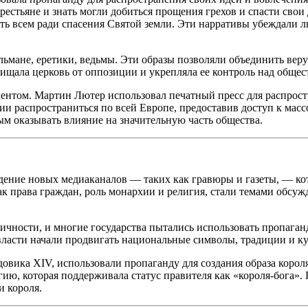
крестьяне и знать могли добиться прощения грехов и спасти сво
ать всем ради спасения Святой земли. Эти нарративы убеждали л
льм
ане, еретики, ведьмы. Эти образы позволяли объединить вер
ищала церковь от оппозиции и укрепляла ее контроль над общес
нтом. Мартин Лютер использовал печатный пресс для распростр
и распространиться по всей Европе, предоставив доступ к масс
ым оказывать влияние на значительную часть общества.
ждение новых медиаканалов — таких как гравюры и газеты, — к
к права граждан, роль монархии и религия, стали темами обсуж
ичности, и многие государства пытались использовать пропага
власти начали продвигать
нацио
нальные символы, традиции и ку
вика XIV, использовали пропаганду для создания образа корол
ю, которая поддерживала статус правителя как «короля-бога». 
и короля.