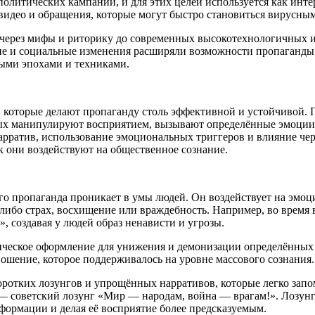
 политических кампаний, и для этих целей используется как инт
видео и обращения, которые могут быстро становиться вирусны
я через мифы и риторику до современных высокотехнологичных
ие и социальные изменения расширяли возможности пропаганды 
ыми эпохами и техниками.
, которые делают пропаганду столь эффективной и устойчивой.
орых манипулируют восприятием, вызывают определённые эмоц
рратив, использование эмоциональных триггеров и влияние чер
к они воздействуют на общественное сознание.
о пропаганда проникает в умы людей. Он воздействует на эмоци
, либо страх, восхищение или враждебность. Например, во время
», создавая у людей образ ненависти и угрозы.
ческое оформление для унижения и демонизации определённых 
ошение, которое поддерживалось на уровне массового сознания.
ротких лозунгов и упрощённых нарративов, которые легко запом
 — советский лозунг «Мир — народам,
войн
а — врагам!». Лозунг
ормации и делая её восприятие более предсказуемым.