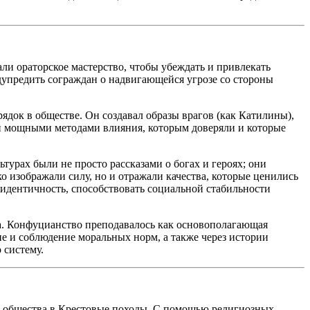
и ораторское мастерство, чтобы убеждать и привлекать
дупредить сограждан о надвигающейся угрозе со стороны
док в обществе. Он создавал образы врагов (как Катилины),
ли мощными методами влияния, которым доверяли и которые
рах были не просто рассказами о богах и героях; они
о изображали силу, но и отражали качества, которые ценились
идентичность, способствовать социальной стабильности
а. Конфуцианство преподавалось как основополагающая
е и соблюдение моральных норм, а также через истории
 систему.
ия общества в Крестовые походы. С помощью религиозных