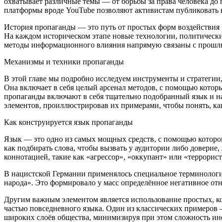
охватывает различные темы — от борьбы за права человека до
платформы вроде YouTube позволяют активистам публиковать 
История пропаганды — это путь от простых форм воздействи
На каждом историческом этапе новые технологии, политическ
методы информационного влияния напрямую связаны с прошл
Механизмы и техники пропаганды
В этой главе мы подробно исследуем инструменты и стратегии
Она включает в себя целый арсенал методов, с помощью кот
пропаганды включают в себя тщательно подобранный язык и на
элементов, проиллюстрировав их примерами, чтобы понять, ка
Как конструируется язык пропаганды
Язык — это одно из самых мощных средств, с помощью которог
как подбирать слова, чтобы вызвать у аудитории либо доверие
коннотацией, такие как «агрессор», «оккупант» или «
терро
рист
В
нацис
тской Германии применялось специальное терминологи
народа». Это формировало у масс определённое негативное отн
Другим важным элементом является использование простых, ко
частью повседневного языка. Один из классических примеров
широких слоёв общества, минимизируя при этом сложность инф