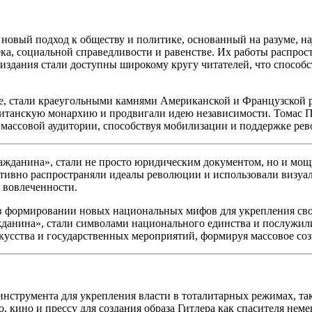
 новый подход к обществу и политике, основанный на разуме, на
ека, социальной справедливости и равенстве. Их работы распрос
издания стали доступны широкому кругу читателей, что спосо
ве, стали краеугольными камнями
Америк
анской и Французской 
итанскую монархию и продвигали идею независимости. Томас Пе
к массовой аудитории, способствуя мобилизации и поддержке ре
гражданина», стали не просто юридическим документом, но и 
ивно распространяли идеалы революции и использовали визуал
 вовлеченности.
 в формировании новых
нацио
нальных мифов для укрепления сво
ажданина», стали символами
нацио
нального единства и послужил
усства и государственных мероприятий, формируя массовое соз
нструмента для укрепления власти в тоталитарных режимах, та
, кино и прессу для создания образа
Гитлер
а как спасителя нем