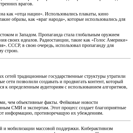
тренних врагов.
на как «отца нации». Использовались плакаты, кино
акие образы, как «враг народа», которые использовались для
остоком и Западом. Пропаганда стала глобальным оружием
ия своих идеалов. Радиостанции, такие как «Голос
Америк
и»
я». СССР, в свою очередь, использовал пропаганду для
му строю.
х сетей традиционные государственные структуры утратили
сети позволили создавать и продвигать контент, который
ся к определенным аудиториям с использованием алгоритмов,
ыми, чем объективные факты. Фейковые новости
нным СМИ и экспертам. Этот процесс создает благоприятные
ргают информацию, противоречащую их убеждениям.
ей и мобилизации массовой поддержки. Киберактивизм