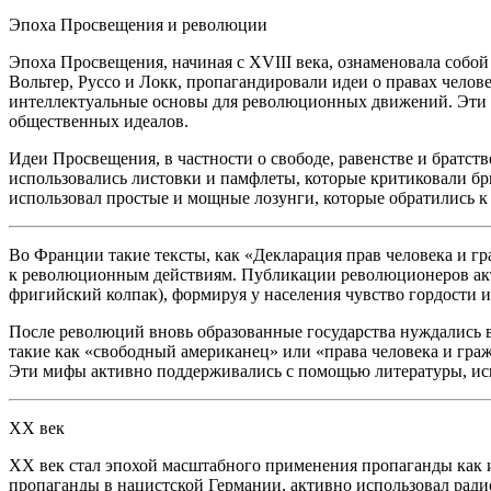
Эпоха Просвещения и революции
Эпоха Просвещения, начиная с XVIII века, ознаменовала собой
Вольтер, Руссо и Локк, пропагандировали идеи о правах челов
интеллектуальные основы для революционных движений. Эти 
общественных идеалов.
Идеи Просвещения, в частности о свободе, равенстве и братст
использовались листовки и памфлеты, которые критиковали бр
использовал простые и мощные лозунги, которые обратились 
Во Франции такие тексты, как «Декларация прав человека и 
к революционным действиям. Публикации революционеров акт
фригийский колпак), формируя у населения чувство гордости и
После революций вновь образованные государства нуждались
такие как «свободный
америк
анец» или «права человека и гр
Эти мифы активно поддерживались с помощью литературы, иск
XX век
XX век стал эпохой масштабного применения пропаганды как и
пропаганды в
нацис
тской Германии, активно использовал радио