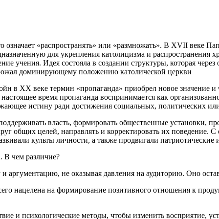
что означает «распространять» или «размножать». В XVII веке 
редназначенную для укрепления католицизма и распространения 
ие учения. Идея состояла в создании структуры, которая через
 угрожал доминирующему положению католической церкви
ойн
в XX веке термин «пропаганда» приобрел новое значение и 
астоящее время пропаганда воспринимается как организованное
ажающее истину ради достижения социальных, политических или
 поддерживать власть, формировать общественные установки, пр
круг общих целей, направлять и корректировать их поведение.
развивали культы личности, а также продвигали патриотические
. В чем различие?
 и аргументацию, не оказывая давления на аудиторию. Оно остав
сего нацелена на формирование позитивного отношения к проду
твие и психологические методы, чтобы изменить восприятие, ус