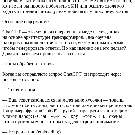
новичкам, так и опытным пользователям. Независимо от того,
хотите ли вы просто поболтать с ИИ или решить сложную
задачу, эти знания помогут вам добиться лучших результатов.
Основное содержание
ChatGPT — это мощная генеративная модель, созданная
на основе архитектуры трансформеров. Она обучена
на огромном количестве текстов и умеет «понимать» язык,
чтобы генерировать ответы. Но как именно она это делает?
Давайте разберем процесс шаг за шагом.
Этапы обработки запроса
Когда вы отправляете запрос ChatGPT, он проходит через
несколько этапов:
—
Токенизация
— Ваш текст разбивается на маленькие кусочки — токены.
Это могут быть слова, части слов или даже знаки препинания.
Например, фраза «ChatGPT крутой!» превратится примерно
в такой набор: [«Chat», «GPT», " кру», «той»,»!»]. Токены —
это «кирпичики», из которых модель строит пон
иман
ие.
—
Встраивание (embedding)