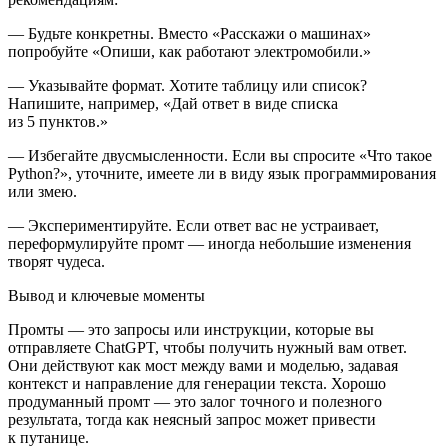
—
Будьте конкретны
. Вместо «Расскажи о машинах»
попробуйте «Опиши, как работают электромобили.»
—
Указывайте формат
. Хотите таблицу или список?
Напишите, например, «Дай ответ в виде списка
из 5 пунктов.»
—
Избегайте двусмысленности
. Если вы спросите «Что такое
Python?», уточните, имеете ли в виду язык программирования
или змею.
—
Экспериментируйте
. Если ответ вас не устраивает,
переформулируйте промт — иногда не
боль
шие изменения
творят чудеса.
Вывод и ключевые моменты
Промты — это запросы или инструкции, которые вы
отправляете ChatGPT, чтобы получить нужный вам ответ.
Они действуют как мост между вами и моделью, задавая
контекст и направление для генерации текста. Хорошо
продуманный промт — это залог точного и полезного
результата, тогда как неясный запрос может привести
к путанице.