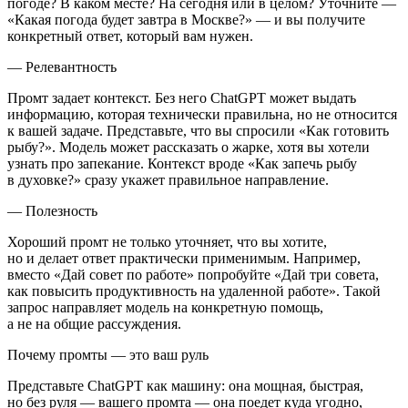
погоде? В каком месте? На сегодня или в целом? Уточните —
«Какая погода будет завтра в Москве?» — и вы получите
конкретный ответ, который вам нужен.
—
Релевантность
Промт задает контекст. Без него ChatGPT может выдать
информацию, которая технически правильна, но не относится
к вашей задаче. Представьте, что вы спросили «Как готовить
рыбу?». Модель может рассказать о жарке, хотя вы хотели
узнать про запекание. Контекст вроде «Как запечь рыбу
в духовке?» сразу укажет правильное направление.
—
Полезность
Хороший промт не только уточняет, что вы хотите,
но и делает ответ практически применимым. Например,
вместо «Дай совет по работе» попробуйте «Дай три совета,
как повысить продуктивность на удаленной работе». Такой
запрос направляет модель на конкретную помощь,
а не на общие рассуждения.
Почему промты — это ваш руль
Представьте ChatGPT как машину: она мощная, быстрая,
но без руля — вашего промта — она поедет куда угодно,