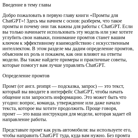
Введение в тему главы
Добро пожаловать в первую главу книги «Промты для
ChatGPT»! Здесь мы начнем с основ: разберем, что такое
промты и почему они так важны для работы с ChatGPT. Если
вы только начинаете использовать эту модель или уже хотите
углубить свои навыки, пон
иман
ие промтов станет вашим
ключом к эффективному взаимодействию с искусственным
интеллектом. В этом разделе мы дадим определение промтов,
объясним их роль и покажем, как они влияют на ответы
модели. Вы также найдете примеры и практичные советы,
которые помогут вам лучше управлять ChatGPT.
Определение промтов
Промт (от англ.
prompt
— подсказка, запрос) — это текст,
который вы вводите в интерфейс ChatGPT, чтобы начать
общение или запросить информацию. Это может быть что
угодно: вопрос, команда, утверждение или даже начало
текста, которое вы хотите продолжить. Проще говоря,
промт — это ваша инструкция для модели, которая задает ей
направление работы.
Представьте промт как руль автомобиля: вы используете его,
чтобы направить ChatGPT туда, куда вам нужно. Без промта