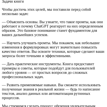
Задачи книги
Чтобы достичь этих целей, мы поставили перед собой
несколько задач:
—
Объяснить основы
. Вы узнаете, что такое промты, как они
работают и почему ChatGPT реагирует на них определенным
образом. Это базовое пон
иман
ие станет фундаментом для
ваших дальнейших успехов.
—
Научить улучшать промты
. Мы покажем, как не
боль
шие
изменения в формулировках могут значительно повысить
качество ответов. Вы освоите техники, которые сделают ваши
запросы более точными и эффективными.
—
Дать практические инструменты
. Книга предоставит
примеры и советы, которые подойдут для пользователей
любого уровня — от простых вопросов до сложных
профессиональных задач.
—
Развить применяемые навыки
. Вы сможете использовать
полученные знания в реальной жизни — будь то написание
текстов, анализ данных или автоматизация рутинных
процессов.
Мы стремимся сделать процесс обучения увлекательным