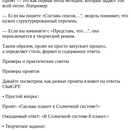
Промт — это как первые ноты мелодии, которые задают тон
всей песне. Например:
— Если вы пишете «Составь список…", модель понимает, что
нужен структурированный перечень.
— Если вы начинаете с «Представь, что…", она
переключается в творческий режим.
Таким образом, промт не просто запускает процесс,
а определяет стиль, формат и содержание ответа.
Примеры и практические советы
Примеры промтов
Давайте посмотрим, как разные промты влияют на ответы
ChatGPT:
•
Простой вопрос
:
Промт
: «Сколько планет в Солнечной системе?»
Ожидаемый ответ
: «В Солнечной системе 8 планет.»
• Творческое задание
: