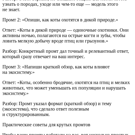
узнать о породах, уходе или чем-то еще — модель этого
не знает.
Промт 2
: «Опиши, как коты охотятся в дикой природе.»
Ответ
: «Коты в дикой природе — одиночные охотники. Они
активны ночью, полагаются на острые когти и зубы, чтобы
ловить мелкую добычу вроде птиц или грызунов.»
Разбор
: Конкретный промт дал точный и релевантный ответ,
который сразу отвечает на ваш интерес.
Промт 3
: «Напиши краткий обзор, как коты влияют
на экосистему.»
Ответ
: «Коты, особенно бродячие, охотятся на птиц и мелких
животных, что может уменьшать их популяции и нарушать
экосистему.»
Разбор
: Промт указал формат (краткий обзор) и тему
(экосистема), что сделало ответ полезным
и структурированным.
Практические советы для крутых промтов
Чтобы ваши промты работали на вас, вот несколько простых