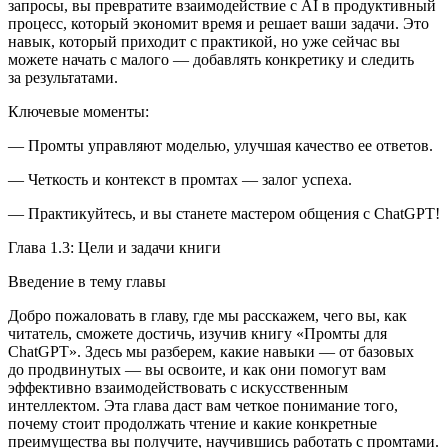
запросы, вы превратите взаимодействие с AI в продуктивный
процесс, который экономит время и решает ваши задачи. Это
навык, который приходит с практикой, но уже сейчас вы
можете начать с малого — добавлять конкретику и следить
за результатами.
Ключевые моменты:
— Промты управляют моделью, улучшая качество ее ответов.
— Четкость и контекст в промтах — залог успеха.
— Практикуйтесь, и вы станете мастером общения с ChatGPT!
Глава 1.3: Цели и задачи книги
Введение в тему главы
Добро пожаловать в главу, где мы расскажем, чего вы, как
читатель, сможете достичь, изучив книгу
«Промты для
ChatGPT»
. Здесь мы разберем, какие навыки — от базовых
до продвинутых — вы освоите, и как они помогут вам
эффективно взаимодействовать с искусственным
интеллектом. Эта глава даст вам четкое пон
иман
ие того,
почему стоит продолжать чтение и какие конкретные
преимущества вы получите, научившись работать с промтами.