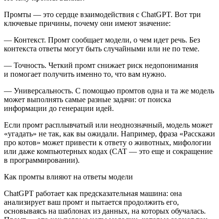
Промты — это сердце взаимодействия с ChatGPT. Вот три
ключевые причины, почему они имеют значение:
—
Контекст
. Промт сообщает модели, о чем идет речь. Без
контекста ответы могут быть случайными или не по теме.
—
Точность
. Четкий промт снижает риск недопон
иман
ия
и помогает получить именно то, что вам нужно.
—
Универсальность
. С помощью промтов одна и та же модель
может выполнять самые разные задачи: от поиска
информации до генерации идей.
Если промт расплывчатый или неоднозначный, модель может
«угадать» не так, как вы ожидали. Например, фраза «Расскажи
про котов» может привести к ответу о животных, мифологии
или даже компьютерных кодах (CAT — это еще и сокращение
в программировании).
Как промты влияют на ответы модели
ChatGPT работает как предсказательная машина: она
анализирует ваш промт и пытается продолжить его,
основываясь на шаблонах из данных, на которых обучалась.