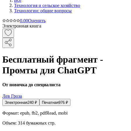
Все
Технология и сельское хозяйство
Технологии: общие вопросы
0.0
0
Оценить
Электронная книга
Бесплатный фрагмент -
Промты для ChatGPT
От новичка до специалиста
Лев Гроза
Электронная
240
₽
Печатная
976
₽
Формат:
epub, fb2, pdfRead, mobi
Объем:
314
бумажных стр.