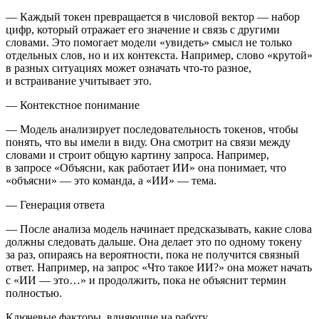
— Каждый токен превращается в числовой вектор — набор
цифр, который отражает его значение и связь с другими
словами. Это помогает модели «увидеть» смысл не только
отдельных слов, но и их контекста. Например, слово «крутой»
в разных ситуациях может означать что-то разное,
и встраивание учитывает это.
—
Контекстное пон
иман
ие
— Модель анализирует последовательность токенов, чтобы
понять, что вы имели в виду. Она смотрит на связи между
словами и строит общую картину запроса. Например,
в запросе «Объясни, как работает ИИ» она понимает, что
«объясни» — это команда, а «ИИ» — тема.
—
Генерация ответа
— После анализа модель начинает предсказывать, какие слова
должны следовать дальше. Она делает это по одному токену
за раз, опираясь на вероятности, пока не получится связный
ответ. Например, на запрос «Что такое ИИ?» она может начать
с «ИИ — это…» и продолжить, пока не объяснит термин
полностью.
Ключевые факторы, влияющие на работу