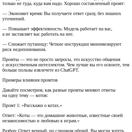
только не туда, куда вам надо. Хорошо составленный промт:
—
Экономит время
: Вы получаете ответ сразу, без лишних
уточнений.
—
Повышает эффективность
: Модель работает на вас,
а не заставляет вас работать на нее.
—
Снижает путаницу
: Четкие инструкции минимизируют
риск недопон
иман
ия.
Промты — это не просто запросы, это искусство общения
с искусственным интеллектом. Чем лучше вы его освоите, тем
боль
ше пользы извлечете из ChatGPT.
Примеры влияния промтов
Давайте посмотрим, как разные промты меняют ответы
на одну тему — котов:
Промт 1
: «Расскажи о котах.»
Ответ
: «Коты — это домашние животные, известные своей
независимостью и любовью к играм.»
Разбор
: Ответ верный, но слишком общий. Вы могли хотеть