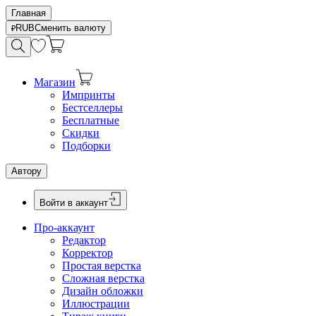
Главная
RUB
Сменить валюту
Магазин
Импринты
Бестселлеры
Бесплатные
Скидки
Подборки
Автору
Войти в аккаунт
Про-аккаунт
Редактор
Корректор
Простая верстка
Сложная верстка
Дизайн обложки
Иллюстрации