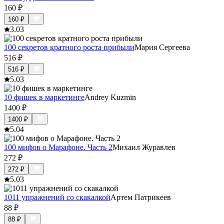
160
₽
160
₽
3.0
3
100 секретов кратного роста прибыли
Мария Сергеева
516
₽
516
₽
5.0
3
10 фишек в маркетинге
Andrey Kuzmin
1400
₽
1400
₽
5.0
4
100 мифов о Марафоне. Часть 2
Михаил Журавлев
272
₽
272
₽
5.0
3
1011 упражнений со скакалкой
Артем Патрикеев
88
₽
88
₽