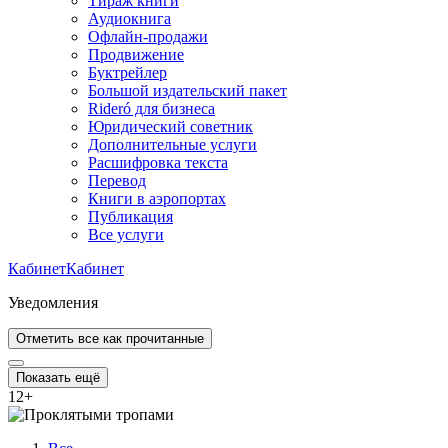
Тираж книги
Аудиокнига
Офлайн-продажи
Продвижение
Буктрейлер
Большой издательский пакет
Rideró для бизнеса
Юридический советник
Дополнительные услуги
Расшифровка текста
Перевод
Книги в аэропортах
Публикация
Все услуги
Кабинет
Кабинет
Уведомления
Отметить все как прочитанные
Показать ещё
12
+