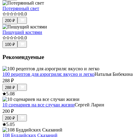
Потерянный свет
0.0
200
₽
Пишущий костями
0.0
100
₽
Рекомендуемые
100 рецептов для аэрогриля: вкусно и легко
Наталья Бибекина
288
₽
288
₽
5.0
8
10 сценариев на все случаи жизни
Сергей Ларин
200
₽
200
₽
5.0
5
108 Буддийских Сказаний