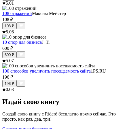
5.0
1
108 отражений
Максим Мейстер
108
₽
108
₽
5.0
6
10 опор для бизнеса
J. Ti
600
₽
600
₽
5.0
7
100 способов увеличить посещаемость сайта
1PS.RU
196
₽
196
₽
0.0
3
Издай свою книгу
Создай свою книгу с Rideró бесплатно прямо сейчас. Это
просто, как раз, два, три!
Создать книгу бесплатно