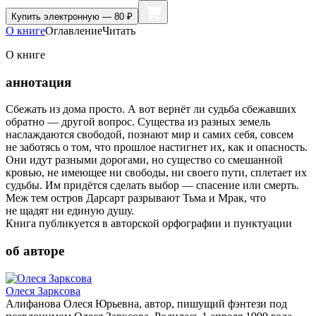
Купить
электронную — 80 ₽
О книге
Оглавление
Читать
О книге
аннотация
Сбежать из дома просто. А вот вернёт ли судьба сбежавших
обратно — другой вопрос. Существа из разных земель
наслаждаются свободой, познают мир и самих себя, совсем
не заботясь о том, что прошлое настигнет их, как и опасность.
Они идут разными дорогами, но существо со смешанной
кровью, не имеющее ни свободы, ни своего пути, сплетает их
судьбы. Им придётся сделать выбор — спасение или смерть.
Меж тем остров Дарсарт разрывают Тьма и Мрак, что
не щадят ни единую душу.
Книга публикуется в авторской орфографии и пунктуации
об авторе
Олеся Зарксова
Алифанова Олеся Юрьевна, автор, пишущий фэнтези под