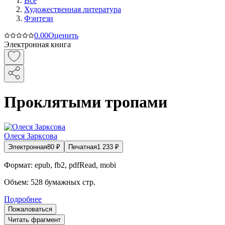
Все
Художественная литература
Фэнтези
0.0
0
Оценить
Электронная книга
Проклятыми тропами
Олеся Зарксова
Электронная
80
₽
Печатная
1 233
₽
Формат:
epub, fb2, pdfRead, mobi
Объем:
528
бумажных стр.
Подробнее
Пожаловаться
Читать фрагмент