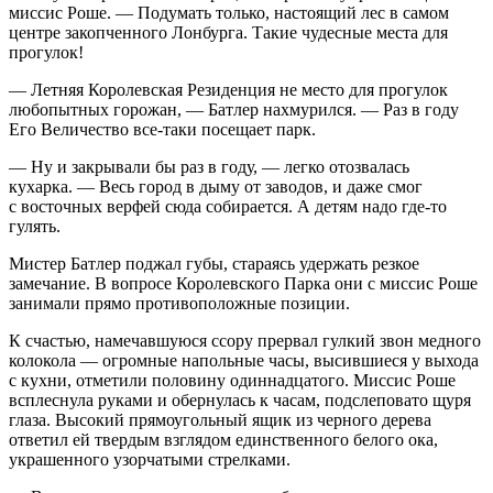
миссис Роше. — Подумать только, настоящий лес в самом
центре закопченного Лонбурга. Такие чудесные места для
прогулок!
— Летняя Королевская Резиденция не место для прогулок
любопытных горожан, — Батлер нахмурился. — Раз в году
Его Величество все-таки посещает парк.
— Ну и закрывали бы раз в году, — легко отозвалась
кухарка. — Весь город в дыму от заводов, и даже смог
с восточных верфей сюда собирается. А детям надо где-то
гулять.
Мистер Батлер поджал губы, стараясь удержать резкое
замечание. В вопросе Королевского Парка они с миссис Роше
занимали прямо противоположные позиции.
К счастью, намечавшуюся ссору прервал гулкий звон медного
колокола — огромные напольные часы, высившиеся у выхода
с кухни, отметили половину одиннадцатого. Миссис Роше
всплеснула руками и обернулась к часам, подслеповато щуря
глаза. Высокий прямоугольный ящик из черного дерева
ответил ей твердым взглядом единственного белого ока,
украшенного узорчатыми стрелками.