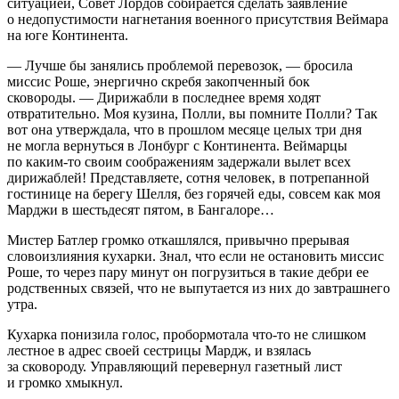
ситуацией, Совет Лордов собирается сделать заявление
о недопустимости нагнетания военного присутствия Веймара
на юге Континента.
— Лучше бы занялись проблемой перевозок, — бросила
миссис Роше, энергично скребя закопченный бок
сковороды. — Дирижабли в последнее время ходят
отвратительно. Моя кузина, Полли, вы помните Полли? Так
вот она утверждала, что в прошлом месяце целых три дня
не могла вернуться в Лонбург с Континента. Веймарцы
по каким-то своим соображениям задержали вылет всех
дирижаблей! Представляете, сотня человек, в потрепанной
гостинице на берегу Шелля, без горячей еды, совсем как моя
Марджи в шестьдесят пятом, в Бангалоре…
Мистер Батлер громко откашлялся, привычно прерывая
словоизлияния кухарки. Знал, что если не остановить миссис
Роше, то через пару минут он погрузиться в такие дебри ее
родственных связей, что не выпутается из них до завтрашнего
утра.
Кухарка понизила голос, пробормотала что-то не слишком
лестное в адрес своей сестрицы Мардж, и взялась
за сковороду. Управляющий перевернул газетный лист
и громко хмыкнул.