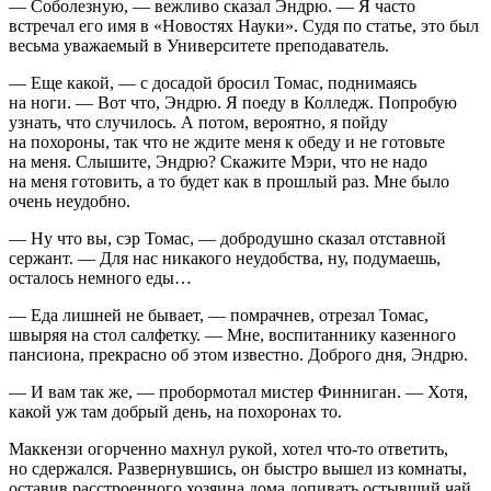
— Соболезную, — вежливо сказал Эндрю. — Я часто
встречал его имя в «Новостях Науки». Судя по статье, это был
весьма уважаемый в Университете преподаватель.
— Еще какой, — с досадой бросил Томас, поднимаясь
на ноги. — Вот что, Эндрю. Я поеду в Колледж. Попробую
узнать, что случилось. А потом, вероятно, я пойду
на похороны, так что не ждите меня к обеду и не готовьте
на меня. Слышите, Эндрю? Скажите Мэри, что не надо
на меня готовить, а то будет как в прошлый раз. Мне было
очень неудобно.
— Ну что вы, сэр Томас, — добродушно сказал отставной
сержант. — Для нас никакого неудобства, ну, подумаешь,
осталось немного еды…
— Еда лишней не бывает, — помрачнев, отрезал Томас,
швыряя на стол салфетку. — Мне, воспитаннику казенного
пансиона, прекрасно об этом известно. Доброго дня, Эндрю.
— И вам так же, — пробормотал мистер Финниган. — Хотя,
какой уж там добрый день, на похоронах то.
Маккензи огорченно махнул рукой, хотел что-то ответить,
но сдержался. Развернувшись, он быстро вышел из комнаты,
оставив расстроенного хозяина дома допивать остывший чай.