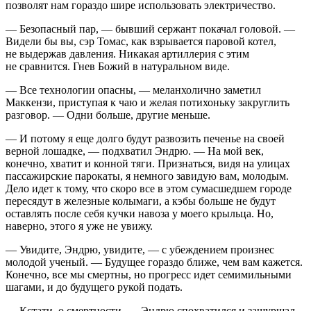
позволят нам гораздо шире использовать электричество.
— Безопасный пар, — бывший сержант покачал головой. —
Видели бы вы, сэр Томас, как взрывается паровой котел,
не выдержав давления. Никакая артиллерия с этим
не сравнится. Гнев Божий в натуральном виде.
— Все технологии опасны, — меланхолично заметил
Маккензи, приступая к чаю и желая потихоньку закруглить
разговор. — Одни больше, другие меньше.
— И потому я еще долго будут развозить печенье на своей
верной лошадке, — подхватил Эндрю. — На мой век,
конечно, хватит и конной тяги. Признаться, видя на улицах
пассажирские парокаты, я немного завидую вам, молодым.
Дело идет к тому, что скоро все в этом сумасшедшем городе
пересядут в железные колымаги, а кэбы больше не будут
оставлять после себя кучки навоза у моего крыльца. Но,
наверно, этого я уже не увижу.
— Увидите, Эндрю, увидите, — с убеждением произнес
молодой ученый. — Будущее гораздо ближе, чем вам кажется.
Конечно, все мы смертны, но прогресс идет семимильными
шагами, и до будущего рукой подать.
— Кстати, о смертности, — Эндрю спохватился и зашуршал