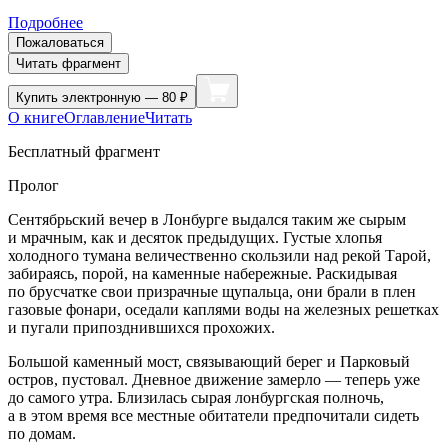
Подробнее
Пожаловаться
Читать фрагмент
Купить
электронную — 80 ₽
О книге
Оглавление
Читать
Бесплатный фрагмент
Пролог
Сентябрьский вечер в Лонбурге выдался таким же сырым
и мрачным, как и десяток предыдущих. Густые хлопья
холодного тумана величественно скользили над рекой Тарой,
забираясь, порой, на каменные набережные. Раскидывая
по брусчатке свои призрачные щупальца, они брали в плен
газовые фонари, оседали каплями воды на железных решетках
и пугали припозднившихся прохожих.
Большой каменный мост, связывающий берег и Парковый
остров, пустовал. Дневное движение замерло — теперь уже
до самого утра. Близилась сырая лонбургская полночь,
а в этом время все местные обитатели предпочитали сидеть
по домам.