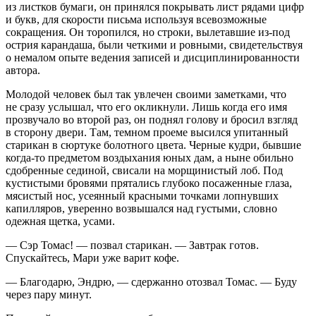
из листков бумаги, он принялся покрывать лист рядами цифр
и букв, для скорости письма используя всевозможные
сокращения. Он торопился, но строки, вылетавшие из-под
острия карандаша, были четкими и ровными, свидетельствуя
о немалом опыте ведения записей и дисциплинированности
автора.
Молодой человек был так увлечен своими заметками, что
не сразу услышал, что его окликнули. Лишь когда его имя
прозвучало во второй раз, он поднял голову и бросил взгляд
в сторону двери. Там, темном проеме высился упитанный
старикан в сюртуке болотного цвета. Черные кудри, бывшие
когда-то предметом воздыхания юных дам, а ныне обильно
сдобренные сединой, свисали на морщинистый лоб. Под
кустистыми бровями прятались глубоко посаженные глаза,
мясистый нос, усеянный красными точками лопнувших
капилляров, уверенно возвышался над густыми, словно
одежная щетка, усами.
— Сэр Томас! — позвал старикан. — Завтрак готов.
Спускайтесь, Мари уже варит кофе.
— Благодарю, Эндрю, — сдержанно отозвал Томас. — Буду
через пару минут.