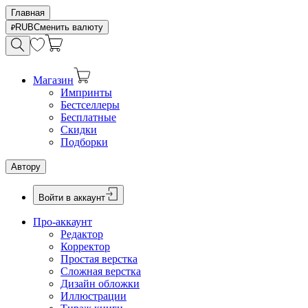
Главная
RUB
Сменить валюту
Магазин
Импринты
Бестселлеры
Бесплатные
Скидки
Подборки
Автору
Войти в аккаунт
Про-аккаунт
Редактор
Корректор
Простая верстка
Сложная верстка
Дизайн обложки
Иллюстрации