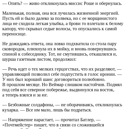
— Опять? — живо откликнулась миссис Роше и обернулась.
Маленькая, полная, она вся лучилась жизненной энергией.
Пусть ей и было далеко за полвека, но с ее морщинистого
лица не сходила легкая улыбка, а брови то взлетали к белому
капору, что скрывал седые волосы, то опускались к самой
переносице.
Не дожидаясь ответа, она ловко подхватила со стола пару
сковородок, плюхнула их в мойку, и вновь повернувшись
спиной к собеседнику. Тот, не смутившись, откашлялся и,
шурша газетным листом, продолжил:
— Речь идет о тех мелких герцогствах, что их разделяют, —
управляющий позволил себе подпустить в голос иронии. —
У них был хороший шанс договориться полюбовно.
В прошлом месяце. Но Веймар слишком настойчив. Подмял
под себя все северное побережье, выдвинулся на восток,
а теперь взялся и за юг.
— Безбожные солдафоны, — не оборачиваясь, откликнулась
кухарка. — Все им мало, лишь бы подраться.
— Напряжение нарастает, — прочитал Батлер, —
«Почтмейстер» пишет, что в связи со сложившейся