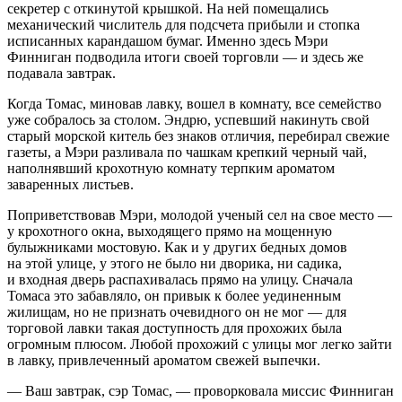
секретер с откинутой крышкой. На ней помещались
механический числитель для подсчета прибыли и стопка
исписанных карандашом бумаг. Именно здесь Мэри
Финниган подводила итоги своей торговли — и здесь же
подавала завтрак.
Когда Томас, миновав лавку, вошел в комнату, все семейство
уже собралось за столом. Эндрю, успевший накинуть свой
старый морской китель без знаков отличия, перебирал свежие
газеты, а Мэри разливала по чашкам крепкий черный чай,
наполнявший крохотную комнату терпким ароматом
заваренных листьев.
Поприветствовав Мэри, молодой ученый сел на свое место —
у крохотного окна, выходящего прямо на мощенную
булыжниками мостовую. Как и у других бедных домов
на этой улице, у этого не было ни дворика, ни садика,
и входная дверь распахивалась прямо на улицу. Сначала
Томаса это забавляло, он привык к более уединенным
жилищам, но не признать очевидного он не мог — для
торговой лавки такая доступность для прохожих была
огромным плюсом. Любой прохожий с улицы мог легко зайти
в лавку, привлеченный ароматом свежей выпечки.
— Ваш завтрак, сэр Томас, — проворковала миссис Финниган