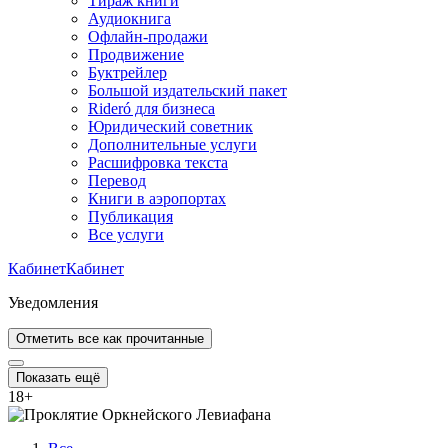
Тираж книги
Аудиокнига
Офлайн-продажи
Продвижение
Буктрейлер
Большой издательский пакет
Rideró для бизнеса
Юридический советник
Дополнительные услуги
Расшифровка текста
Перевод
Книги в аэропортах
Публикация
Все услуги
Кабинет
Кабинет
Уведомления
Отметить все как прочитанные
Показать ещё
18
+