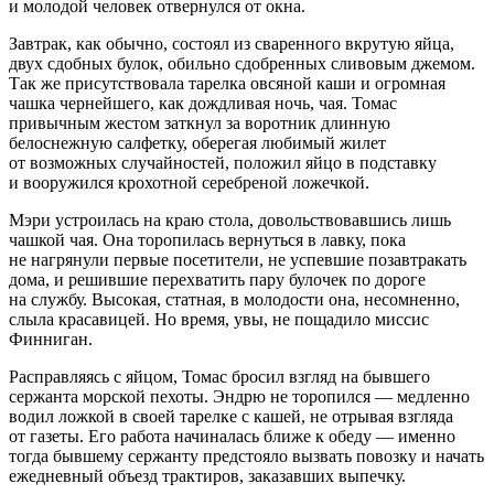
и молодой человек отвернулся от окна.
Завтрак, как обычно, состоял из сваренного вкрутую яйца,
двух сдобных булок, обильно сдобренных сливовым джемом.
Так же присутствовала тарелка овсяной каши и огромная
чашка чернейшего, как дождливая ночь, чая. Томас
привычным жестом заткнул за воротник длинную
белоснежную салфетку, оберегая любимый жилет
от возможных случайностей, положил яйцо в подставку
и вооружился крохотной серебреной ложечкой.
Мэри устроилась на краю стола, довольствовавшись лишь
чашкой чая. Она торопилась вернуться в лавку, пока
не нагрянули первые посетители, не успевшие позавтракать
дома, и решившие перехватить пару булочек по дороге
на службу. Высокая, статная, в молодости она, несомненно,
слыла красавицей. Но время, увы, не пощадило миссис
Финниган.
Расправляясь с яйцом, Томас бросил взгляд на бывшего
сержанта морской пехоты. Эндрю не торопился — медленно
водил ложкой в своей тарелке с кашей, не отрывая взгляда
от газеты. Его работа начиналась ближе к обеду — именно
тогда бывшему сержанту предстояло вызвать повозку и начать
ежедневный объезд трактиров, заказавших выпечку.