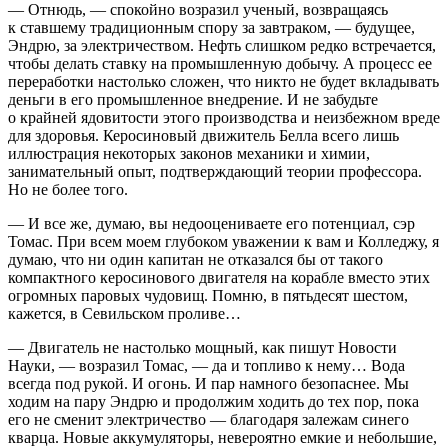
— Отнюдь, — спокойно возразил ученый, возвращаясь
к ставшему традиционным спору за завтраком, — будущее,
Эндрю, за электричеством. Нефть слишком редко встречается,
чтобы делать ставку на промышленную добычу. А процесс ее
переработки настолько сложен, что никто не будет вкладывать
деньги в его промышленное внедрение. И не забудьте
о крайней ядовитости этого производства и неизбежном вреде
для здоровья. Керосиновый движитель Белла всего лишь
иллюстрация некоторых законов механики и химии,
занимательный опыт, подтверждающий теории профессора.
Но не более того.
— И все же, думаю, вы недооцениваете его потенциал, сэр
Томас. При всем моем глубоком уважении к вам и Колледжу, я
думаю, что ни один капитан не отказался бы от такого
компактного керосинового двигателя на корабле вместо этих
огромных паровых чудовищ. Помню, в пятьдесят шестом,
кажется, в Севильском проливе…
— Двигатель не настолько мощный, как пишут Новости
Науки, — возразил Томас, — да и топливо к нему… Вода
всегда под рукой. И огонь. И пар намного безопаснее. Мы
ходим на пару Эндрю и продолжим ходить до тех пор, пока
его не сменит электричество — благодаря залежам синего
кварца. Новые аккумуляторы, невероятно емкие и небольшие,