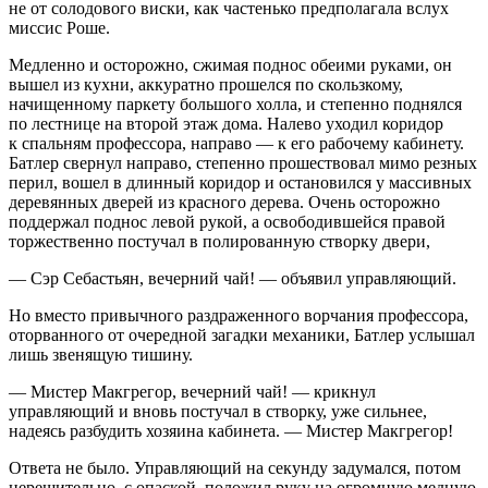
не от солодового виски, как частенько предполагала вслух
миссис Роше.
Медленно и осторожно, сжимая поднос обеими руками, он
вышел из кухни, аккуратно прошелся по скользкому,
начищенному паркету большого холла, и степенно поднялся
по лестнице на второй этаж дома. Налево уходил коридор
к спальням профессора, направо — к его рабочему кабинету.
Батлер свернул направо, степенно прошествовал мимо резных
перил, вошел в длинный коридор и остановился у массивных
деревянных дверей из красного дерева. Очень осторожно
поддержал поднос левой рукой, а освободившейся правой
торжественно постучал в полированную створку двери,
— Сэр Себастьян, вечерний чай! — объявил управляющий.
Но вместо привычного раздраженного ворчания профессора,
оторванного от очередной загадки механики, Батлер услышал
лишь звенящую тишину.
— Мистер Макгрегор, вечерний чай! — крикнул
управляющий и вновь постучал в створку, уже сильнее,
надеясь разбудить хозяина кабинета. — Мистер Макгрегор!
Ответа не было. Управляющий на секунду задумался, потом
нерешительно, с опаской, положил руку на огромную медную