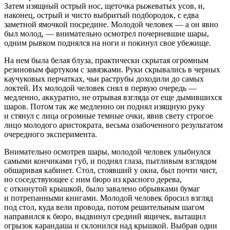
Затем изящный острый нос, щеточка рыжеватых усов, и,
наконец, острый и чисто выбритый подбородок, с едва
заметной ямочкой посредине. Молодой человек — а он явно
был молод, — внимательно осмотрел почерневшие шары,
одним рывком поднялся на ноги и покинул свое убежище.
На нем была белая блуза, практически скрытая огромным
резиновым фартуком с завязками. Руки скрывались в черных
каучуковых перчатках, чьи раструбы доходили до самых
локтей. Их молодой человек снял в первую очередь —
медленно, аккуратно, не отрывая взгляда от еще дымившихся
шаров. Потом так же медленно он поднял изящную руку
и стянул с лица огромные темные очки, явив свету строгое
лицо молодого аристократа, весьма озабоченного результатом
очередного эксперимента.
Внимательно осмотрев шары, молодой человек улыбнулся
самыми кончиками губ, и поднял глаза, пытливым взглядом
обшаривая кабинет. Стол, стоявший у окна, был почти чист,
но соседствующее с ним бюро из красного дерева,
с откинутой крышкой, было завалено обрывками бумаг
и потрепанными книгами. Молодой человек бросил взгляд
под стол, куда вели провода, потом решительным шагом
направился к бюро, выдвинул средний ящичек, вытащил
огрызок карандаша и склонился над крышкой. Выбрав один