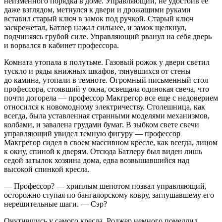
неизменного порядка в доме. Управляющий, не удостоив ее
даже взглядом, метнулся к двери и дрожащими руками
вставил старый ключ в замок под ручкой. Старый ключ
заскрежетал, Батлер нажал сильнее, и замок щелкнул,
подчиняясь грубой силе. Управляющий рванул на себя дверь
и ворвался в кабинет профессора.
Комната утопала в полутьме. Газовый рожок у двери светил
тускло и ряды книжных шкафов, тянувшихся от стены
до камина, утопали в темноте. Огромный письменный стол
профессора, стоявший у окна, освещала одинокая свеча, что
почти догорела — профессор Макгрегор все еще с недоверием
относился к новомодному электричеству. Столешница, как
всегда, была уставленная странными моделями механизмов,
колбами, и завалена грудами бумаг. В зыбком свете свечи
управляющий увидел темную фигуру — профессор
Макгрегор сидел в своем массивном кресле, как всегда, лицом
к окну, спиной к дверям. Отсюда Батлеру был виден лишь
седой затылок хозяина дома, едва возвышавшийся над
высокой спинкой кресла.
— Профессор? — хриплым шепотом позвал управляющий,
осторожно ступая по бангалорскому ковру, заглушавшему его
нерешительные шаги. — Сэр?
Очутившись у самого кресла, Роджер немного помедлил,