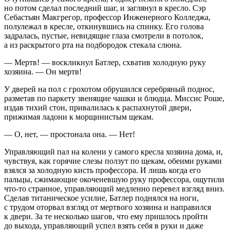
но потом сделал последний шаг, и заглянул в кресло. Сэр
Себастьян Макгрегор, профессор Инженерного Колледжа,
полулежал в кресле, откинувшись на спинку. Его голова
задралась, пустые, невидящие глаза смотрели в потолок,
а из раскрытого рта на подбородок стекала слюна.
— Мертв! — воскликнул Батлер, схватив холодную руку
хозяина. — Он мертв!
У дверей на пол с грохотом обрушился серебряный поднос,
разметав по паркету звенящие чашки и блюдца. Миссис Роше,
издав тихий стон, привалилась к распахнутой двери,
прижимая ладони к морщинистым щекам.
— О, нет, — простонала она. — Нет!
Управляющий пал на колени у самого кресла хозяина дома, и,
чувствуя, как горячие слезы ползут по щекам, обеими руками
взялся за холодную кисть профессора. И лишь когда его
пальцы, сжимающие окоченевшую руку профессора, ощутили
что-то странное, управляющий медленно перевел взгляд вниз.
Сделав титаническое усилие, Батлер поднялся на ноги,
с трудом оторвал взгляд от мертвого хозяина и направился
к двери. За те несколько шагов, что ему пришлось пройти
до выхода, управляющий успел взять себя в руки и даже