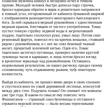
Пожилой мужчина кивнул и бесшумно исчез в темном
проеме. Молодой человек быстро дописал пару строчек,
бросил карандаш обратно в ящик и решительно направился
в темный угол, отгороженный от кабинета бумажной ширмой
с изображением разноцветного многорукого бангалорского
бога. За ней скрывался медный рукомойник с единственным
медным краном, блестящим от частого употребления. Томас
пустил тонкую струйку ледяной воды в загрохотавший
поддон, тщательно сполоснул руки, умыл лицо. Потом снял
резиновый фартук, повесил его на крючок вешалки, стоявшей
рядом с рукомойником, и с нее же снял бежевый тканый
жилет, прошитый золоченой нитью. Одев его, Томас
тщательно застегнул пуговицы, проверил наличие круглой
луковицы часов в кармашке, и лишь потом бросил взгляд
в крохотное зеркальце над рукомойником. Оставшись
недовольным результатом, он нашел расческу, придал своему
соломенному, чуть отдававшему рыжим, чубу некоторую
волнистость.
Выйдя из кабинета, он прошел мимо двери в свою спальню
и спустился вниз по узкой деревянной лестнице, втиснутой
между двух стен. Подумать только! Он снимает эти комнаты
уже три года. В каком-то смысле ему повезло: чета
Финниганов — странный союз булочницы и отставного
сержанта морской пехоты — были весьма терпеливыми