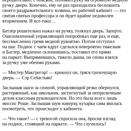
ручку двери. Конечно, ему не раз приходилось беспокоить
своего раздражительного хозяина, но рабочий кабинет — это
святая святых профессора и он будет крайне недоволен
вторжением. И все-таки…
Батлер решительно нажал на ручку, толкнул дверь. Заперто.
Ошеломленный управляющий попробовал еще раз, и еще,
бессмысленно гремя медной рукоятью. Потом отступил
на шаг. Поднос с чаем вдруг сделался невероятно тяжелым
и Батлер, медленно склонившись, поставил его прямо
на паркет. Выпрямившись, тяжело дыша, он снова взялся
за ручку уже обеими руками.
— Мистер Макгрегор! — крикнул он, тряся грохочущую
дверь. — Сэр Себастьян!
Заслышав шаги за спиной, управляющий резко обернулся,
растерянный, как школьник, застигнутый за неприличным
делом классным руководителем. Но это была всего лишь
миссис Роше. Заслышав шум наверху, кухарка сама явилась
посмотреть, что происходит у кабинета.
— Что такое? — с тревогой спросила она, бросив взгляд
на поднос, стоявший на паркете. — Что случилось?