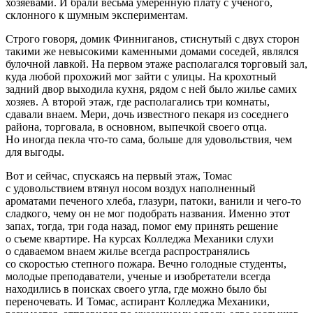
хозяевами. И брали весьма умеренную плату с ученого,
склонного к шумным экспериментам.
Строго говоря, домик Финниганов, стиснутый с двух сторон
такими же невысокими каменными домами соседей, являлся
булочной лавкой. На первом этаже располагался торговый зал,
куда любой прохожий мог зайти с улицы. На крохотный
задний двор выходила кухня, рядом с ней было жилье самих
хозяев. А второй этаж, где располагались три комнаты,
сдавали внаем. Мери, дочь известного пекаря из соседнего
района, торговала, в основном, выпечкой своего отца.
Но иногда пекла что-то сама, больше для удовольствия, чем
для выгоды.
Вот и сейчас, спускаясь на первый этаж, Томас
с удовольствием втянул носом воздух наполненный
ароматами печеного хлеба, глазури, патоки, ванили и чего-то
сладкого, чему он не мог подобрать названия. Именно этот
запах, тогда, три года назад, помог ему принять решение
о съеме квартире. На курсах Колледжа Механики слухи
о сдаваемом внаем жилье всегда распространялись
со скоростью степного пожара. Вечно голодные студенты,
молодые преподаватели, ученые и изобретатели всегда
находились в поисках своего угла, где можно было бы
переночевать. И Томас, аспирант Колледжа Механики,