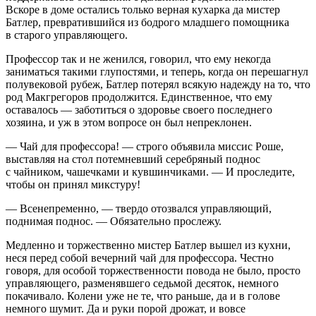
Вскоре в доме остались только верная кухарка да мистер
Батлер, превратившийся из бодрого младшего помощника
в старого управляющего.
Профессор так и не женился, говорил, что ему некогда
заниматься такими глупостями, и теперь, когда он перешагнул
полувековой рубеж, Батлер потерял всякую надежду на то, что
род Макгрегоров продолжится. Единственное, что ему
оставалось — заботиться о здоровье своего последнего
хозяина, и уж в этом вопросе он был непреклонен.
— Чай для профессора! — строго объявила миссис Роше,
выставляя на стол потемневший серебряный поднос
с чайником, чашечками и кувшинчиками. — И проследите,
чтобы он принял микстуру!
— Всенепременно, — твердо отозвался управляющий,
поднимая поднос. — Обязательно прослежу.
Медленно и торжественно мистер Батлер вышел из кухни,
неся перед собой вечерний чай для профессора. Честно
говоря, для особой торжественности повода не было, просто
управляющего, разменявшего седьмой десяток, немного
покачивало. Колени уже не те, что раньше, да и в голове
немного шумит. Да и руки порой дрожат, и вовсе