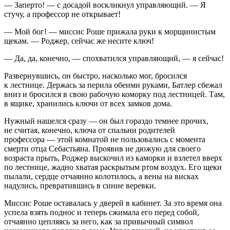
— Заперто! — с досадой воскликнул управляющий. — Я
стучу, а профессор не открывает!
— Мой бог! — миссис Роше прижала руки к морщинистым
щекам. — Роджер, сейчас же несите ключ!
— Да, да, конечно, — спохватился управляющий, — я сейчас!
Развернувшись, он быстро, насколько мог, бросился
к лестнице. Держась за перила обеими руками, Батлер сбежал
вниз и бросился в свою рабочую коморку под лестницей. Там,
в ящике, хранились ключи от всех замков дома.
Нужный нашелся сразу — он был гораздо темнее прочих,
не считая, конечно, ключа от спальни родителей
профессора — этой комнатой не пользовались с момента
смерти отца Себастьяна. Проявив не дюжую для своего
возраста прыть, Роджер выскочил из каморки и взлетел вверх
по лестнице, жадно хватая раскрытым ртом воздух. Его щеки
пылали, сердце отчаянно колотилось, а вены на висках
надулись, превратившись в синие веревки.
Миссис Роше оставалась у дверей в кабинет. За это время она
успела взять поднос и теперь сжимала его перед собой,
отчаянно цепляясь за него, как за привычный символ