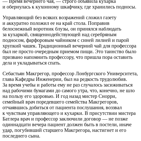
— Время вечернего чая, — строго объявила кухарка
и обернулась к кухонному шкафчику, где хранились подносы.
Управляющий без всяких возражений сложил газету
и аккуратно положил ее на край стола. Поправив
белоснежный воротник блузы, он принялся наблюдать
за кухаркой, священнодействующей над серебряным
подносом, фарфоровым чайником с синей лилией и парой
хрупкий чашек. Традиционный вечерний чай для профессора
был не просто очередным приемом пищи. Это таинство было
призвано напомнить профессору, что пришла пора оставить
дела и укладываться спать.
Себастьян Макгрегор, профессор Лонбургского Университета,
глава Кафедры Инженерии, был на редкость трудолюбив.
За время учебы и работы ему не раз случалось засиживаться
над рабочими бумагами до самого утра, что, конечно, не шло
на пользу его здоровью. И год назад мистер Снорри,
семейный врач поредевшего семейства Макгрегоров,
отчаявшись добиться от пациента послушания, воззвал
к чувствам управляющего и кухарки. В присутствии мистера
Батлера врач и профессор заключили договор — не позже
одиннадцати вечера пациент должен быть в постели, иначе
удар, погубивший старшего Макгрегора, настигнет и его
последнего сына.