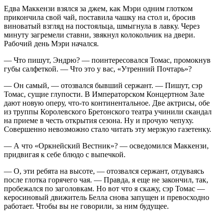
Едва Маккензи взялся за джем, как Мэри одним глотком
прикончила свой чай, поставила чашку на стол и, бросив
виноватый взгляд на постояльца, шмыгнула в лавку. Через
минуту загремели ставни, звякнул колокольчик на двери.
Рабочий день Мэри начался.
— Что пишут, Эндрю? — поинтересовался Томас, промокнув
губы салфеткой. — Что это у вас, «Утренний Почтарь»?
— Он самый, — отозвался бывший сержант. — Пишут, сэр
Томас, сущие глупости. В Императорском Концертном Зале
дают новую оперу, что-то континентальное. Две актрисы, обе
из труппы Королевского Бретонского театра учинили скандал
на приеме в честь открытия сезона. Ну и прочую чепуху.
Совершенно невозможно стало читать эту мерзкую газетенку.
— А что «Оркнейский Вестник»? — осведомился Маккензи,
придвигая к себе блюдо с выпечкой.
— О, эти ребята на высоте, — отозвался сержант, отдуваясь
после глотка горячего чая. — Правда, я еще не закончил, так,
пробежался по заголовкам. Но вот что я скажу, сэр Томас —
керосиновый движитель Белла снова запущен и превосходно
работает. Чтобы вы не говорили, за ним будущее.