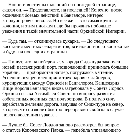
— Новости восточных колоний на последней странице, —
сказал он. — Представляете, на последней! Конечно, после
окончания боевых действий в Бангалоре, интерес
к полуострову снизился. Но все же — это самая крупная
колония, и этим писакам надо бы проявить побольше
уважения к такой значительной части Оркнейской Империи.
— Куда там, — откликнулась кухарка. — До следующего
восстания местных сепаратистов, все новости юго-востока так
и будут на последних страницах.
— Пишут, что на побережье, у города Сиджпура закончен
новый пассажирский порт, позволяющий принимать большие
корабли, — пробормотал Батлер, погружаясь в чтение. —
Успешно осуществлен прием трех паровых лайнеров,
курсирующих между Оркнеей и Бангалором. Канцелярия
Вице-Короля Бангалора вновь затребовала у Совета Лордов
Оркнеи созыва Ассамблеи Совета по вопросу развития
собственных военных сил полуострова. В полную силу
заработала железная дорога, ведущая от Сиджпура на север,
к горам, что позволит быстро переправлять войска в случае
нового восстания гурков…
— Лучше бы Совет Лордов заново рассмотрел бы вопрос
о статусе Королевского Парка, — перебила управляющего