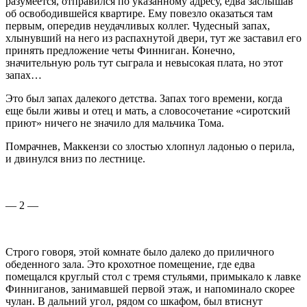
разумеется, отправился по указанному адресу, едва заслышав
об освободившейся квартире. Ему повезло оказаться там
первым, опередив неудачливых коллег. Чудесный запах,
хлынувший на него из распахнутой двери, тут же заставил его
принять предложение четы Финниган. Конечно,
значительную роль тут сыграла и невысокая плата, но этот
запах…
Это был запах далекого детства. Запах того времени, когда
еще были живы и отец и мать, а словосочетание «сиротский
приют» ничего не значило для мальчика Тома.
Помрачнев, Маккензи со злостью хлопнул ладонью о перила,
и двинулся вниз по лестнице.
— 2 —
Строго говоря, этой комнате было далеко до приличного
обеденного зала. Это крохотное помещение, где едва
помещался круглый стол с тремя стульями, примыкало к лавке
Финниганов, занимавшей первой этаж, и напоминало скорее
чулан. В дальний угол, рядом со шкафом, был втиснут