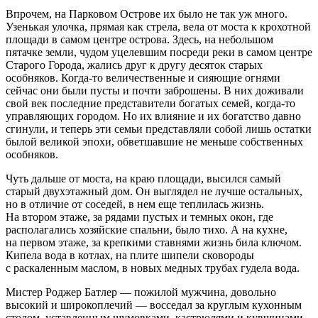
Впрочем, на Парковом Острове их было не так уж много.
Узенькая улочка, прямая как стрела, вела от моста к крохотной
площади в самом центре острова. Здесь, на небольшом
пятачке земли, чудом уцелевшим посреди реки в самом центре
Старого Города, жались друг к другу десяток старых
особняков. Когда-то величественные и сияющие огнями
сейчас они были пусты и почти заброшены. В них доживали
свой век последние представители богатых семей, когда-то
управляющих городом. Но их влияние и их богатство давно
сгинули, и теперь эти семьи представляли собой лишь остатки
былой великой эпохи, обветшавшие не меньше собственных
особняков.
Чуть дальше от моста, на краю площади, высился самый
старый двухэтажный дом. Он выглядел не лучше остальных,
но в отличие от соседей, в нем еще теплилась жизнь.
На втором этаже, за рядами пустых и темных окон, где
располагались хозяйские спальни, было тихо. А на кухне,
на первом этаже, за крепкими ставнями жизнь била ключом.
Кипела вода в котлах, на плите шипели сковороды
с раскаленным маслом, в новых медных трубах гудела вода.
Мистер Роджер Батлер — пожилой мужчина, довольно
высокий и широкоплечий — восседал за круглым кухонным
столом, уставленным шумовками, кастрюлями и кувшинами.