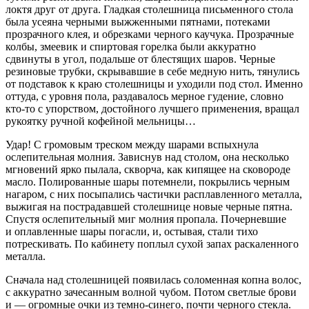
локтя друг от друга. Гладкая столешница письменного стола
была усеяна черными выжженными пятнами, потеками
прозрачного клея, и обрезками черного каучука. Прозрачные
колбы, змеевик и спиртовая горелка были аккуратно
сдвинуты в угол, подальше от блестящих шаров. Черные
резиновые трубки, скрывавшие в себе медную нить, тянулись
от подставок к краю столешницы и уходили под стол. Именно
оттуда, с уровня пола, раздавалось мерное гудение, словно
кто-то с упорством, достойного лучшего применения, вращал
рукоятку ручной кофейной мельницы…
Удар! С громовым треском между шарами вспыхнула
ослепительная молния. Зависнув над столом, она несколько
мгновений ярко пылала, скворча, как кипящее на сковороде
масло. Полированные шары потемнели, покрылись черным
нагаром, с них посыпались частички расплавленного металла,
выжигая на пострадавшей столешнице новые черные пятна.
Спустя ослепительный миг молния пропала. Почерневшие
и оплавленные шары погасли, и, остывая, стали тихо
потрескивать. По кабинету поплыл сухой запах раскаленного
металла.
Сначала над столешницей появилась соломенная копна волос,
с аккуратно зачесанным волной чубом. Потом светлые брови
и — огромные очки из темно-синего, почти черного стекла.