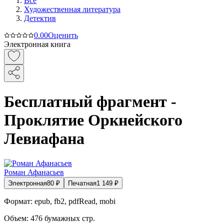
Все
Художественная литература
Детектив
0.0
0
Оценить
Электронная книга
Бесплатный фрагмент -
Проклятие Оркнейского
Левиафана
Роман Афанасьев
Электронная
80
₽
Печатная
1 149
₽
Формат:
epub, fb2, pdfRead, mobi
Объем:
476
бумажных стр.