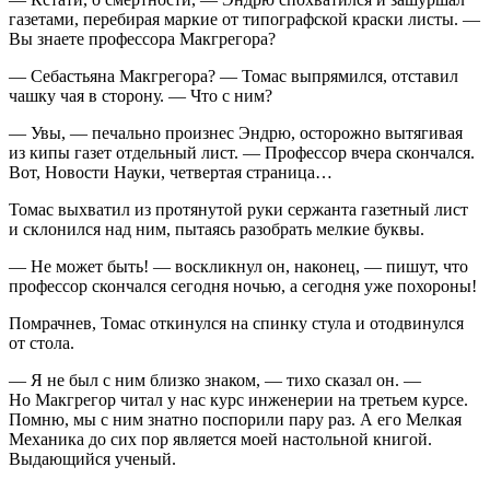
газетами, перебирая маркие от типографской краски листы. —
Вы знаете профессора Макгрегора?
— Себастьяна Макгрегора? — Томас выпрямился, отставил
чашку чая в сторону. — Что с ним?
— Увы, — печально произнес Эндрю, осторожно вытягивая
из кипы газет отдельный лист. — Профессор вчера скончался.
Вот, Новости Науки, четвертая страница…
Томас выхватил из протянутой руки сержанта газетный лист
и склонился над ним, пытаясь разобрать мелкие буквы.
— Не может быть! — воскликнул он, наконец, — пишут, что
профессор скончался сегодня ночью, а сегодня уже похороны!
Помрачнев, Томас откинулся на спинку стула и отодвинулся
от стола.
— Я не был с ним близко знаком, — тихо сказал он. —
Но Макгрегор читал у нас курс инженерии на третьем курсе.
Помню, мы с ним знатно поспорили пару раз. А его Мелкая
Механика до сих пор является моей настольной книгой.
Выдающийся ученый.