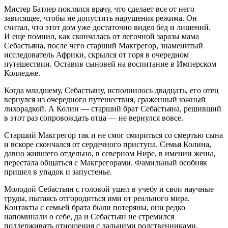
Мистер Батлер поклялся врачу, что сделает все от него
зависящее, чтобы не допустить нарушения режима. Он
считал, что этот дом уже достаточно видел бед и лишений.
И еще помнил, как скончалась от легочной заразы мама
Себастьяна, после чего старший Макгрегор, знаменитый
исследователь Африки, скрылся от горя в очередном
путешествии. Оставив сыновей на воспитание в Имперском
Колледже.
Когда младшему, Себастьяну, исполнилось двадцать, его отец
вернулся из очередного путешествия, сраженный южный
лихорадкой. А Колин — старший брат Себастьяна, решивший
в этот раз сопровождать отца — не вернулся вовсе.
Старший Макгрегор так и не смог смириться со смертью сына
и вскоре скончался от сердечного приступа. Семья Колина,
давно жившего отдельно, в северном Нире, в имении жены,
перестала общаться с Макгрегорами. Фамильный особняк
пришел в упадок и запустенье.
Молодой Себастьян с головой ушел в учебу и свои научные
труды, пытаясь отгородиться ими от реального мира.
Контакты с семьей брата были потеряны, они редко
напоминали о себе, да и Себастьян не стремился
поддерживать отношения с дальними родственниками.