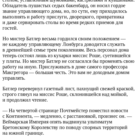
Обладатель пушистых седых бакенбард, он носил гордое
звание управляющего дома, но, по сути, ему приходилось
выполнять и работу прислуги, дворецкого, привратника
и даже сервировать столы во время редких приемов для
гостей.
Но мистер Батлер весьма гордился своим положением —
не каждому управляющему Лонбурга доводится служить
в древнейшей семье трем поколениям. Весь персонал дома
теперь состоял лишь из кухарки миссис Роше, суетившейся
у плиты. Но мистер Батлер не согласился бы променять свою
работу на иную. Прислуживать в доме самого профессора
Макгрегора — большая честь. Это вам не доходным домом
управлять.
Батлер перевернул газетный лист, пахнущий свежей краской,
строго глянул на миссис Роше, склонившейся над мойкой,
и продолжил чтение.
— На четвертой странице Почтмейстер поместил новости
с Континента, — медленно, с расстановкой, произнес он. —
Веймарская Империя опять выдвинула ультиматум
Бретонскому Королевству по поводу спорных территорий
на южной границе.